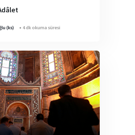
Adâlet
lu (ks)
4 dk okuma süresi