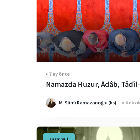
7 ay önce
Namazda Huzur, Âdâb, Tâdîl-i
M. Sâmî Ramazanoğlu (ks)
4 dk o
Tasavvuf