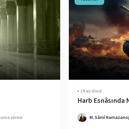
10 ay önce
Harb Esnâsında
kuma süresi
M. Sâmî Ramazanoğ