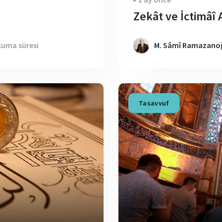
Zekât ve İctimâî 
kuma süresi
M. Sâmî Ramazanoğ
Tasavvuf