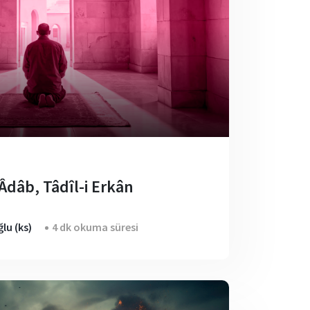
dâb, Tâdîl-i Erkân
lu (ks)
4 dk okuma süresi