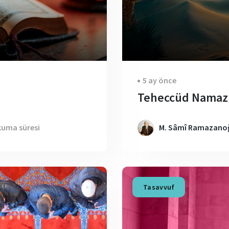
5 ay önce
Teheccüd Namaz
kuma süresi
M. Sâmî Ramazanoğ
Tasavvuf