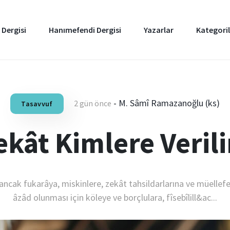
 Dergisi
Hanımefendi Dergisi
Yazarlar
Kategoril
-
M. Sâmî Ramazanoğlu (ks)
2 gün önce
Tasavvuf
ekât Kimlere Verili
ncak fukarâya, miskinlere, zekât tahsildarlarına ve müellefe
âzâd olunması için köleye ve borçlulara, fîsebîlill&ac...