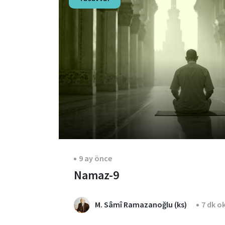
9 ay önce
Namaz-9
M. Sâmî Ramazanoğlu (ks)
7 dk o