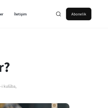
er
İletişim
Abonelik
r?
-i kulûba,