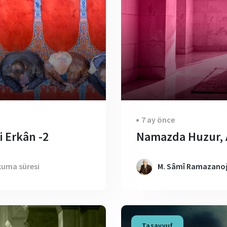
7 ay önce
 Erkân -2
Namazda Huzur, Â
kuma süresi
M. Sâmî Ramazanoğ
Tasavvuf