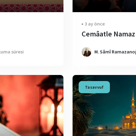
3 ay önce
Cemâatle Namaz
kuma süresi
M. Sâmî Ramazanoğ
Tasavvuf