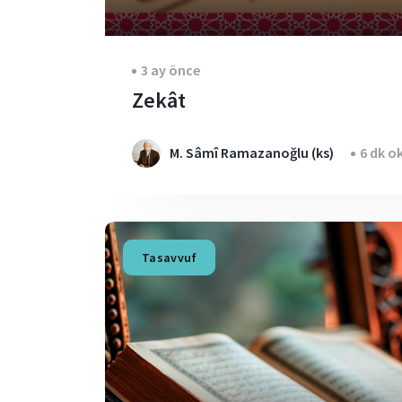
3 ay önce
Zekât
M. Sâmî Ramazanoğlu (ks)
6 dk o
Tasavvuf