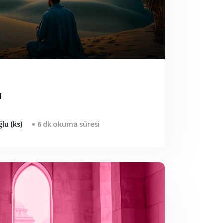
ı
lu (ks)
6 dk okuma süresi