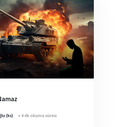
 Namaz
lu (ks)
4 dk okuma süresi