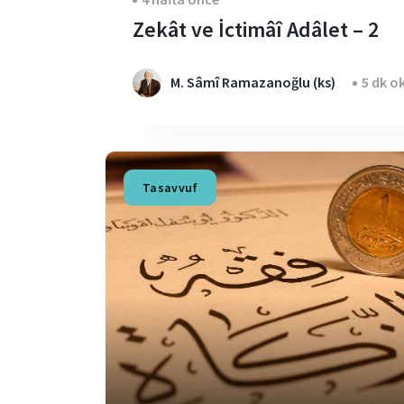
Zekât ve İctimâî Adâlet – 2
M. Sâmî Ramazanoğlu (ks)
5 dk o
Tasavvuf