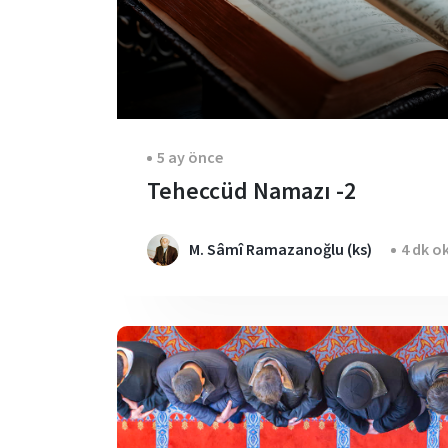
5 ay önce
Teheccüd Namazı -2
M. Sâmî Ramazanoğlu (ks)
4 dk o