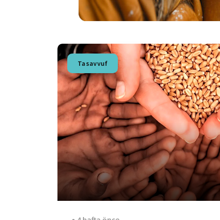
Tasavvuf
4 hafta önce