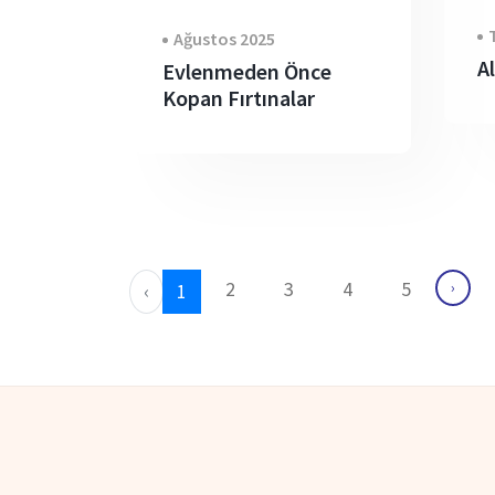
Ağustos 2025
Al
Evlenmeden Önce
Kopan Fırtınalar
2
3
4
5
›
‹
1