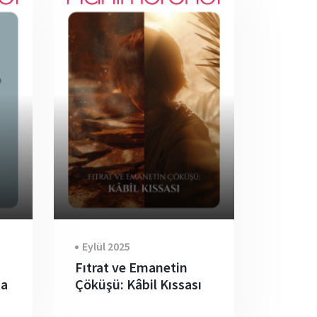
Eylül 2025
Fıtrat ve Emanetin
ta
Çöküşü: Kâbil Kıssası