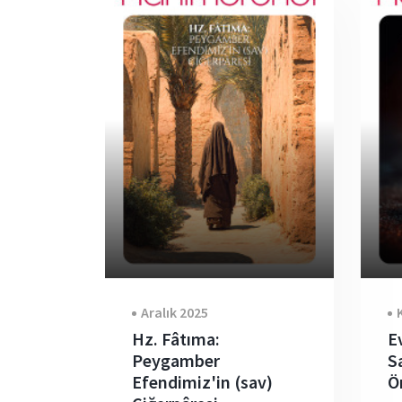
Aralık 2025
Hz. Fâtıma:
E
Peygamber
S
Efendimiz'in (sav)
Ö