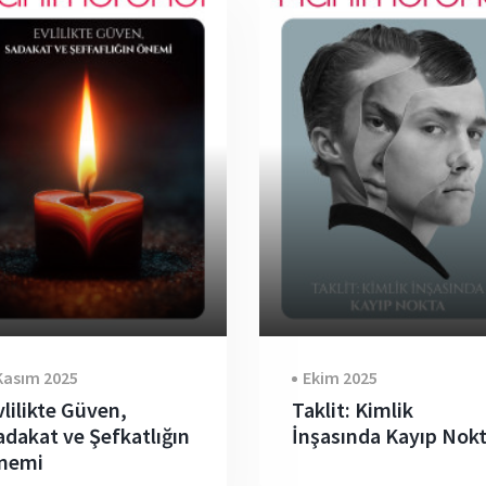
Kasım 2025
Ekim 2025
vlilikte Güven,
Taklit: Kimlik
adakat ve Şefkatlığın
İnşasında Kayıp Nok
nemi