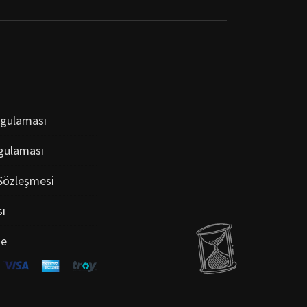
ygulaması
gulaması
 Sözleşmesi
sı
de