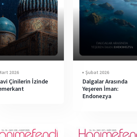
Mart 2026
Şubat 2026
avi Çinilerin İzinde
Dalgalar Arasında
emerkant
Yeşeren İman:
Endonezya