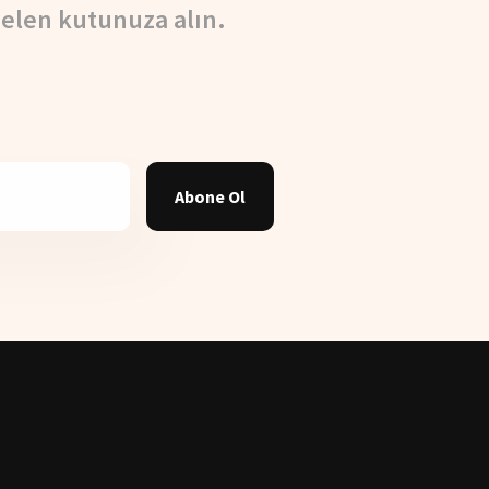
elen kutunuza alın.
Abone Ol