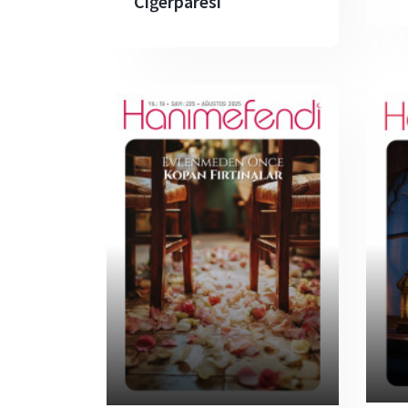
Ciğerpâresi