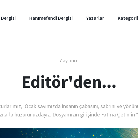
 Dergisi
Hanımefendi Dergisi
Yazarlar
Kategoril
7 ay önce
Editör'den...
kurlarımız, Ocak sayımızda insanın çabasını, sabrını ve yönü
zılarla huzurunuzdayız. Dosyamızın girişinde Fatma Çetin’in 