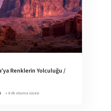
ya Renklerin Yolculuğu /
i
8 dk okuma süresi