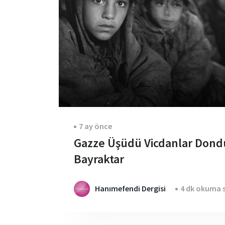
7 ay önce
Gazze Üşüdü Vicdanlar Dondu 
Bayraktar
Hanımefendi Dergisi
4 dk okuma s