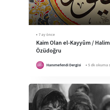
7 ay önce
Kaim Olan el-Kayyûm / Hali
Özüdoğru
Hanımefendi Dergisi
5 dk okuma s