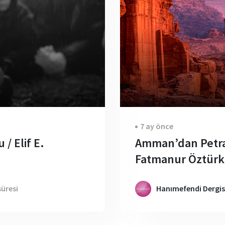
7 ay önce
/ Elif E.
Amman’dan Petra’
Fatmanur Öztürk
üresi
Hanımefendi Dergis