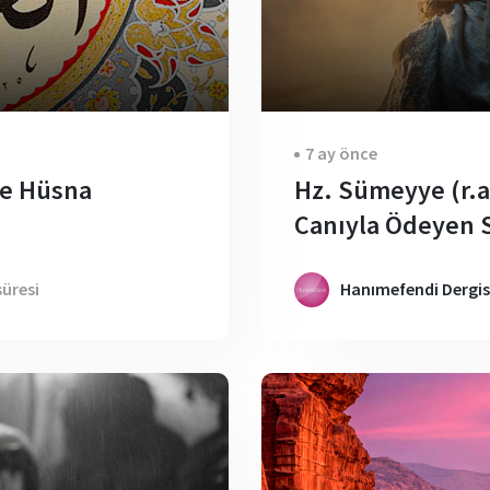
7 ay önce
me Hüsna
Hz. Sümeyye (r.a
Canıyla Ödeyen S
üresi
Hanımefendi Dergis