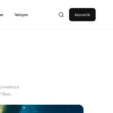
er
İletişim
Abonelik
nü merkeze
“Y&uu...