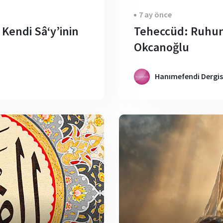
7 ay önce
Kendi Sâ‘y’inin
Teheccüd: Ruhun 
Okcanoğlu
Hanımefendi Dergis