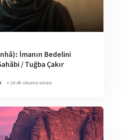
nhâ): İmanın Bedelini
ahâbi / Tuğba Çakır
i
10 dk okuma süresi