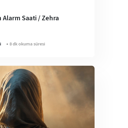
Alarm Saati / Zehra
i
8 dk okuma süresi