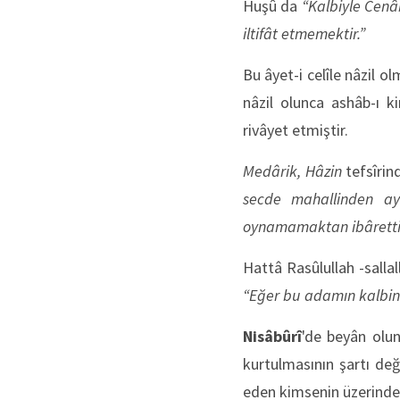
Huşû da
“Kalbiyle Cenâb
iltifât etmemektir.”
Bu âyet-i celîle nâzil o
nâzil olunca ashâb-ı k
rivâyet etmiştir.
Medârik, Hâzin
tefsîrin
secde mahallinden ayı
oynamamaktan ibârettir
Hattâ Rasûlullah -salla
“Eğer bu adamın kalbind
Nisâbûrî
'de beyân olun
kurtulmasının şartı değ
eden kimsenin üzerinden