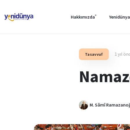
Hakkımızda
Yenidünya
1 yıl ön
Tasavvuf
Namaz
M. Sâmî Ramazanoğl