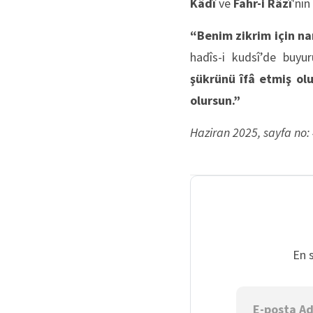
Kâdî
ve
Fahr-i Râzî
'nin
“Benim zikrim için n
hadîs-i kudsî’de buyu
şükrünü îfâ etmiş ol
olursun.”
Haziran 2025, sayfa no:
En 