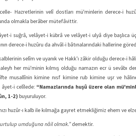
elle- Hazretlerinin velî dostları mü'minlerin derece-i huzû
unda olmakla berâber mütefâvittir.
âyet-i suğrâ, velâyet-i kübrâ ve velâyet-i ulyâ diye başlıca ü
nın derece-i huzûru da ahvâl-i bâtınalarındaki hallerine göred
alblerinin selîm ve uyanık ve Hakk'ı zâkir olduğu derece-i hâli
naleyh her mü'minin kılmış olduğu namazın ecr ü sevâbı der
rîfte musallînin kimine nısf kimine rub kimine uşr ve hâlin
âyet-i celîlede:
“Namazlarında huşû üzere olan mü'minle
n, 1-2)
buyuruluyor.
zı huzûr-ı kalb ile kılmağa gayret etmekliğimiz ehem ve elz
urtulup umduğuna nâil olmak.”
demektir.