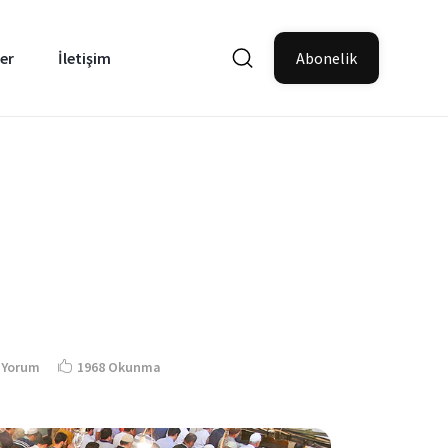
er
İletişim
Abonelik
 Yorum
1968 Okunma