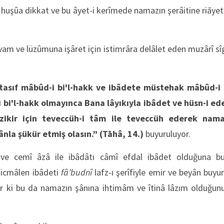
 huşûa dikkat ve bu âyet-i kerîmede namazın şerâitine riāy
 ve lüzûmuna işâret için istimrâra delâlet eden muzârî sîga
tasıf mâbûd-i bi'l-hakk ve ibâdete müstehak mâbûd-i 
bi'l-hakk olmayınca Bana lâyıkıyla ibâdet ve hüsn-i ed
 zikir için teveccüh-i tâm ile teveccüh ederek nam
ânla şükür etmiş olasın.”
(Tāhâ, 14.)
buyuruluyor.
a ve cemî âzâ ile ibâdâtı câmî efdal ibâdet olduğuna bu 
 icmâlen ibâdeti
fâ’budnî
lafz-ı şerîfiyle emir ve beyân buy
r ki bu da namazın şânına ihtimâm ve îtinâ lâzım olduğunu