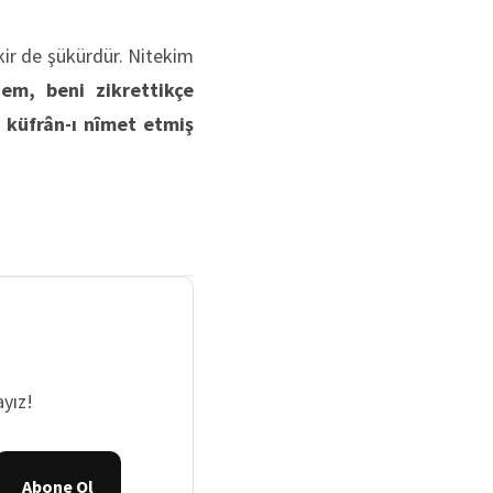
kir de şükürdür. Nitekim
em, beni zikrettikçe
 küfrân-ı nîmet etmiş
yız!
Abone Ol