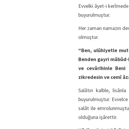
Evvelki âyet-i kerîmede
buyurulmuştur.
Her zaman namazın devam
olmuştur.
“Ben, ulûhiyetle mut
Benden gayri mâbûd-i 
ve cevârihinle Beni
zikredesin ve cemî âz
Salâtın kalble, lisânl
buyurulmuştur. Evvelce
salât ile emrolunmuştu
olduğuna işârettir.