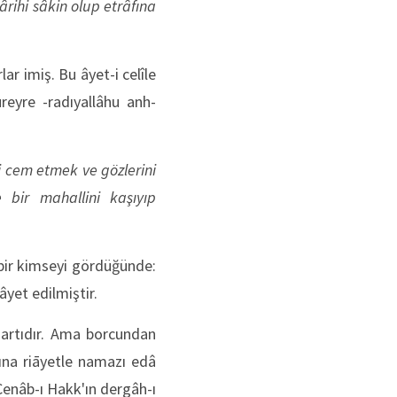
rihi sâkin olup etrâfına
ar imiş. Bu âyet-i celîle
reyre -radıyallâhu anh-
 cem etmek ve gözlerini
 bir mahallini kaşıyıp
 bir kimseyi gördüğünde:
yet edilmiştir.
şartıdır. Ama borcundan
rına riāyetle namazı edâ
Cenâb-ı Hakk'ın dergâh-ı