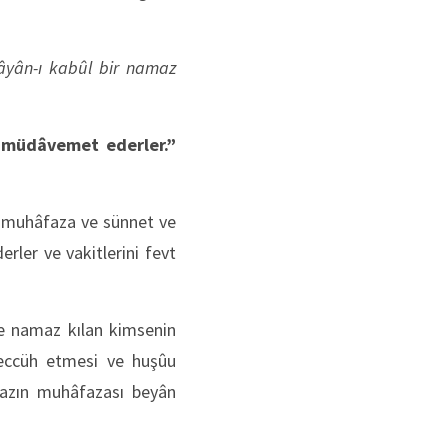
yân-ı kabûl bir namaz
a müdâvemet ederler.”
ı muhâfaza ve sünnet ve
rler ve vakitlerini fevt
ede namaz kılan kimsenin
veccüh etmesi ve huşûu
mazın muhâfazası beyân