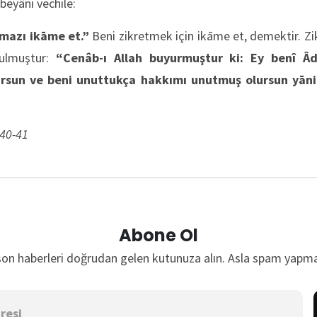
 beyânı vechile:
amazı ikāme et.”
Beni zikretmek için ikāme et, demektir. Zi
rulmuştur:
“Cenâb-ı Allah buyurmuştur ki: Ey benî Âd
ursun ve beni unuttukça hakkımı unutmuş olursun yāni
 40-41
Abone Ol
son haberleri doğrudan gelen kutunuza alın. Asla spam yapma