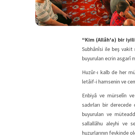
“Kim (Allâh'a) bir iyil
Subhânîsi ile beş vakit
buyurulan ecrin asgarî mi
Huzûr-ı kalb de her mü
letâif-i hamsenin ve cem
Enbiyâ ve mürselîn ve 
sadırları bir derecede
buyurulan ve müteadd
sallallâhu aleyhi ve 
huzurlarının fevkinde o