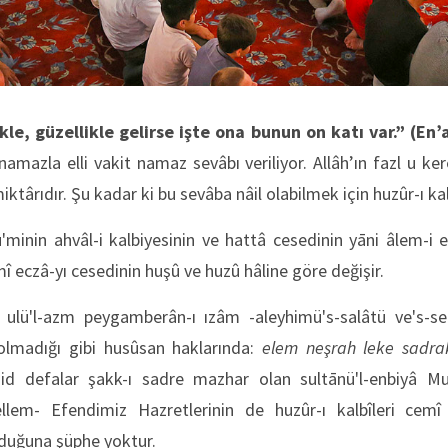
ikle, güzellikle gelirse işte ona bunun on katı var.”
(En’
 namazla elli vakit namaz sevâbı veriliyor. Allâh’ın fazl u ke
ktârıdır. Şu kadar ki bu sevâba nâil olabilmek için huzûr-ı kal
'minin ahvâl-i kalbiyesinin ve hattâ cesedinin yāni âlem-i 
î eczâ-yı cesedinin huşû ve huzû hâline göre değişir.
ulü'l-azm peygamberân-ı ızâm -aleyhimü's-salâtü ve's-sel
 olmadığı gibi husûsan haklarında:
elem neşrah leke
sadra
id defalar şakk-ı sadre mazhar olan sultānü'l-enbiyâ 
sellem- Efendimiz Hazretlerinin de huzûr-ı kalbîleri cem
lduğuna şüphe yoktur.