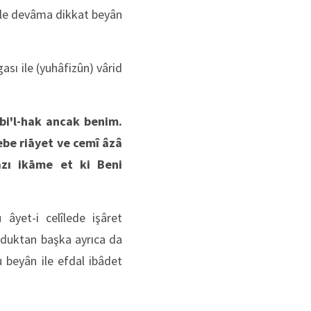
etle devâma dikkat beyân
sı ile (yuhâfizûn) vârid
bi'l-hak ancak benim.
ebe riāyet ve cemî âzâ
azı ikāme et ki Beni
âyet-i celîlede işâret
urduktan başka ayrıca da
 beyân ile efdal ibâdet