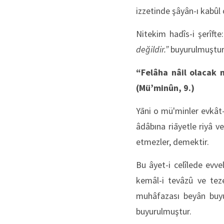
izzetinde şâyân-ı kabû
Nitekim hadîs-i şerîfte
değildir.”
buyurulmuştur
“Felâha nâil olacak 
(Mü’minûn, 9.)
Yāni o mü'minler evkât
âdâbına riāyetle riyâ v
etmezler, demektir.
Bu âyet-i celîlede evve
kemâl-i tevâzû ve tez
muhâfazası beyân buyu
buyurulmuştur.