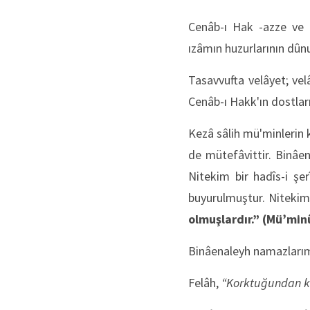
Cenâb-ı Hak -azze ve c
ızâmın huzurlarının dûn
Tasavvufta velâyet; vel
Cenâb-ı Hakk'ın dostları
Kezâ sâlih mü'minlerin k
de mütefâvittir. Binâe
Nitekim bir hadîs-i şe
buyurulmuştur. Nitekim 
olmuşlardır.”
(Mü’minû
Binâenaleyh namazlarımı
Felâh,
“Korktuğundan k