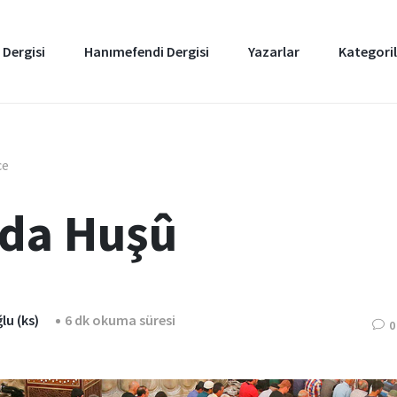
 Dergisi
Hanımefendi Dergisi
Yazarlar
Kategoril
ce
da Huşû
u (ks)
6 dk okuma süresi
0