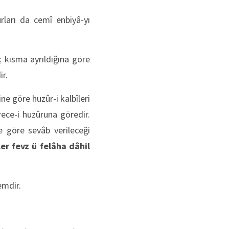
rları da cemî enbiyâ-yı
ç kısma ayrıldığına göre
ir.
ne göre huzûr-i kalbîleri
ece-i huzûruna göredir.
e göre sevâb verileceği
r fevz ü felâha dâhil
emdir.