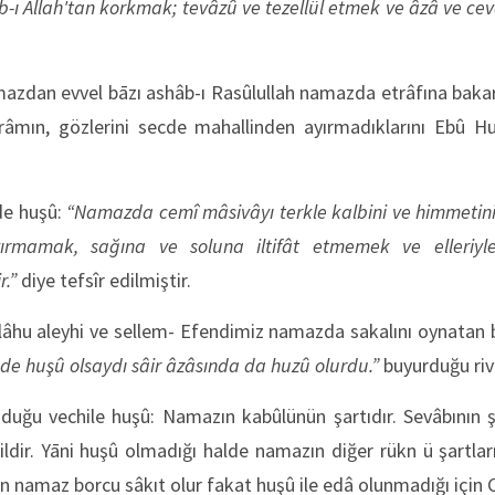
-ı Allah'tan korkmak; tevâzû ve tezellül etmek ve âzâ ve cevâ
lmazdan evvel bāzı ashâb-ı Rasûlullah namazda etrâfına bakarl
irâmın, gözlerini secde mahallinden ayırmadıklarını Ebû Hu
de huşû:
“Namazda cemî mâsivâyı terkle kalbini ve himmetini
rmamak, sağına ve soluna iltifât etmemek ve elleriyle
.”
diye tefsîr edilmiştir.
llâhu aleyhi ve sellem- Efendimiz namazda sakalını oynatan
e huşû olsaydı sâir âzâsında da huzû olurdu.”
buyurduğu rivâ
duğu vechile huşû: Namazın kabûlünün şartıdır. Sevâbının 
ildir. Yāni huşû olmadığı halde namazın diğer rükn ü şartla
 namaz borcu sâkıt olur fakat huşû ile edâ olunmadığı için 