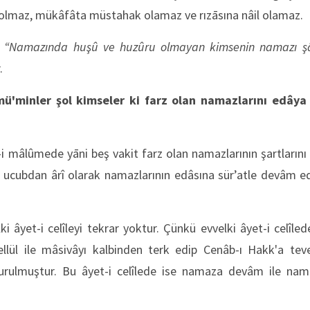
l olmaz, mükâfâta müstahak olamaz ve rızāsına nâil olamaz.
:
“Namazında huşû ve huzûru olmayan kimsenin namazı şâ
.
mü'minler şol kimseler ki farz olan namazlarını edây
-i mâlûmede yāni beş vakit farz olan namazlarının şartların
e ucubdan ârî olarak namazlarının edâsına sür’atle devâm ede
lki âyet-i celîleyi tekrar yoktur. Çünkü evvelki âyet-i celîl
ellül ile mâsivâyı kalbinden terk edip Cenâb-ı Hakk'a te
rulmuştur. Bu âyet-i celîlede ise namaza devâm ile na