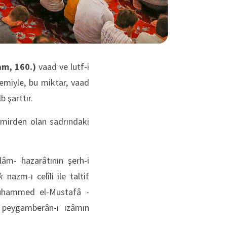
am, 160.)
vaad ve lutf-i
remiyle, bu miktar, vaad
b şarttır.
emirden olan sadrındaki
âm- hazarâtının şerh-i
k
nazm-ı celîli ile taltif
Muhammed el-Mustafâ -
î peygamberân-ı ızâmın