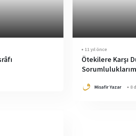
11 yıl önce
râfı
Ötekilere Karşı 
Sorumluluklarım
Misafir Yazar
8 