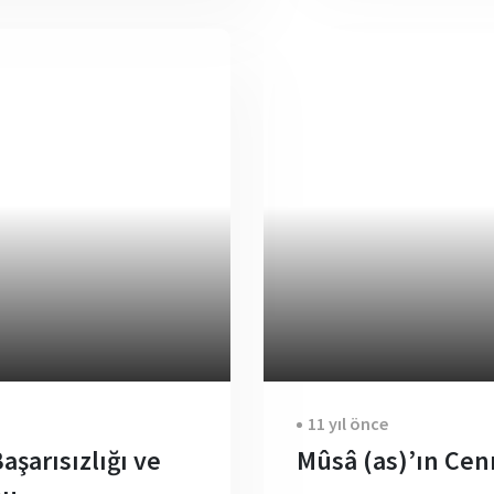
11 yıl önce
şarısızlığı ve
Mûsâ (as)’ın Ce