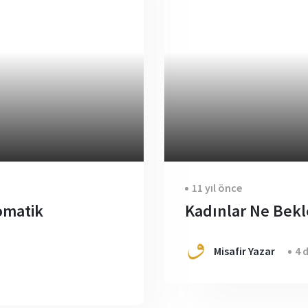
11 yıl önce
omatik
Kadınlar Ne Bekl
Misafir Yazar
4 