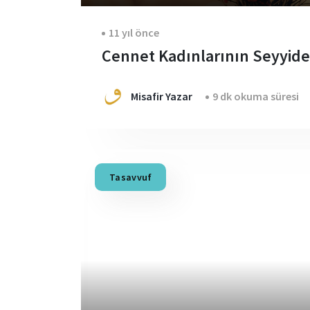
11 yıl önce
Cennet Kadınlarının Seyyide
Misafir Yazar
9 dk okuma süresi
Tasavvuf