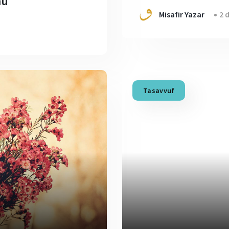
mu
Misafir Yazar
2 
Tasavvuf