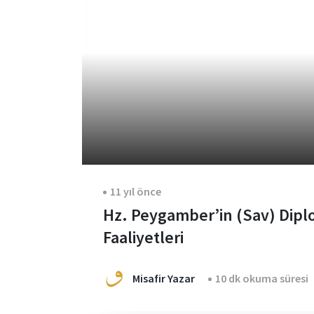
11 yıl önce
Hz. Peygamber’in (Sav) Dipl
Faaliyetleri
Misafir Yazar
10 dk okuma süresi