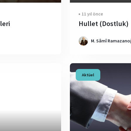
11 yıl önce
leri
Hullet (Dostluk)
M. Sâmî Ramazanoğ
Aktüel