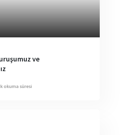
Duruşumuz ve
ız
dk okuma süresi