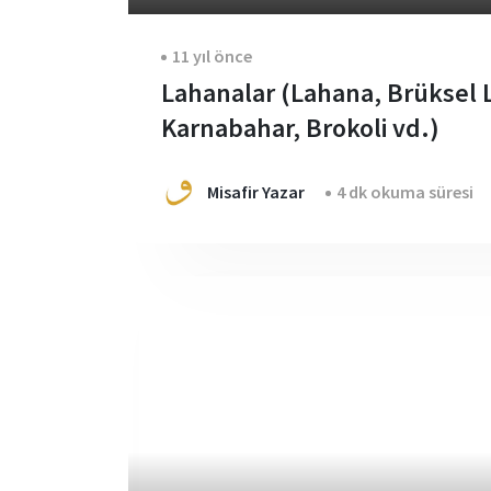
11 yıl önce
Lahanalar (Lahana, Brüksel 
Karnabahar, Brokoli vd.)
Misafir Yazar
4 dk okuma süresi