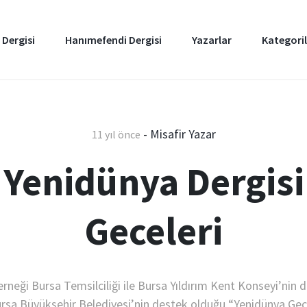
 Dergisi
Hanımefendi Dergisi
Yazarlar
Kategoril
-
Misafir Yazar
11 yıl önce
Yenidünya Dergisi
Geceleri
rneği Bursa Temsilciliği ile Bursa Yıldırım Kent Konseyi’nin 
rsa Büyükşehir Belediyesi’nin destek olduğu “Yenidünya Gec