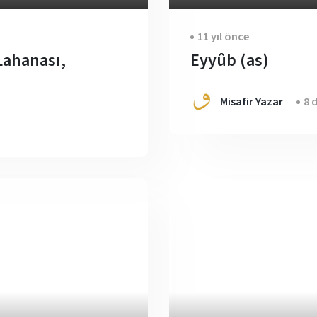
11 yıl önce
Lahanası,
Eyyûb (as)
Misafir Yazar
8 