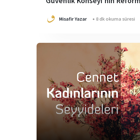
Güvenlik Konseyi’nin Refor
Misafir Yazar
8 dk okuma süresi