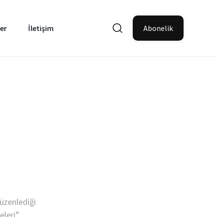
er
İletişim
Abonelik
düzenlediği
eleri”