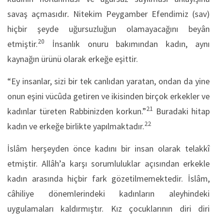
savaş açmasıdır
.
Nitekim Peygamber Efendimiz (sav)
hiçbir şeyde uğursuzluğun olamayacağını beyân
20
etmiştir.
İnsanlık onuru bakımından kadın, aynı
kaynağın ürünü olarak erkeğe eşittir.
“Ey insanlar, sizi bir tek canlıdan yaratan, ondan da yine
onun eşini vücûda getiren ve ikisinden birçok erkekler ve
21
kadınlar türeten Rabbinizden korkun.”
Buradaki hitap
22
kadın ve erkeğe birlikte yapılmaktadır.
İslâm herşeyden önce kadını bir insan olarak telakkî
etmiştir. Allâh’a karşı sorumluluklar açısından erkekle
kadın arasında hiçbir fark gözetilmemektedir. İslâm,
câhiliye dönemlerindeki kadınların aleyhindeki
uygulamaları kaldırmıştır. Kız çocuklarının diri diri