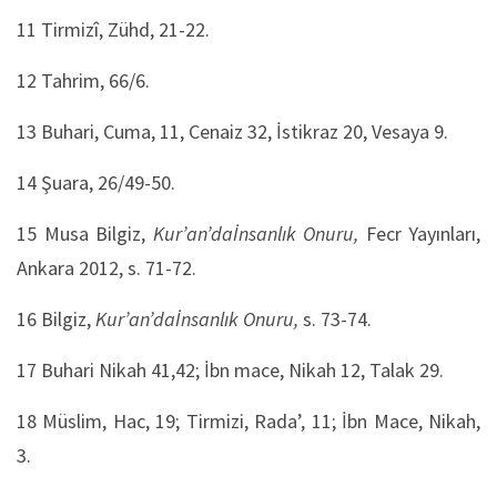
11
Tirmizî, Zühd, 21-22.
12
Tahrim, 66/6.
13
Buhari, Cuma, 11, Cenaiz 32, İstikraz 20, Vesaya 9.
14
Şuara, 26/49-50.
15
Musa Bilgiz,
Kur’an’daİnsanlık Onuru,
Fecr Yayınları,
Ankara 2012, s. 71-72.
16
Bilgiz,
Kur’an’daİnsanlık Onuru,
s. 73-74.
17
Buhari Nikah 41,42; İbn mace, Nikah 12, Talak 29.
18
Müslim, Hac, 19; Tirmizi, Rada’, 11; İbn Mace, Nikah,
3.