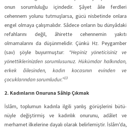
onun sorumluluğu içindedir. Şâyet âile ferdleri
cehennem yolunu tutmuşlarsa, gücü nisbetinde onlara
engel olmaya çalışmalıdır. Sâdece onların bu dünyâdaki
refahlarını değil, âhirette cehennemin yakıtı
olmamalarını da düşünmelidir. Çünkü Hz. Peygamber
(sav) şöyle buyurmuştur:
“Hepiniz yöneticisiniz ve
yönettiklerinizden sorumlusunuz. Hükümdar halkından,
erkek âilesinden, kadın kocasının evinden ve
13
çocuklarından sorumludur.”
2. Kadınlar
ın Onuruna Sâhip Çıkmak
İslâm, toplumun kadınla ilgili yanlış görüşlerini bütü­
nüyle değiştirmiş ve kadınlık onurunu, adâlet ve
merhamet ilkelerine dayalı olarak belirlemiştir. İslâm'da,