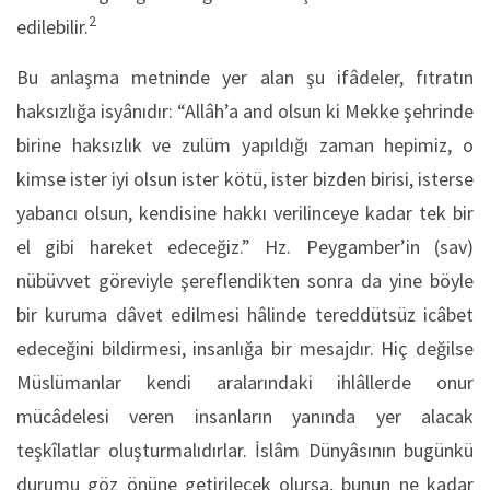
2
edilebilir.
Bu anlaşma metninde yer alan şu ifâdeler, fıtratın
haksızlığa isyânıdır: “Allâh’a and olsun ki Mekke şehrinde
birine haksızlık ve zulüm yapıldığı zaman hepimiz, o
kimse ister iyi olsun ister kötü, ister bizden birisi, isterse
yabancı olsun, kendisine hakkı verilinceye kadar tek bir
el gibi hareket edeceğiz.” Hz. Peygamber’in (sav)
nübüvvet göreviyle şereflendikten sonra da yine böyle
bir kuruma dâvet edilmesi hâlinde tereddütsüz icâbet
edeceğini bildirmesi, in­sanlığa bir mesajdır. Hiç değilse
Müslümanlar kendi araların­daki ihlâllerde onur
mücâdelesi veren insanların yanında yer alacak
teşkîlatlar oluşturmalıdırlar. İslâm Dünyâsının bugün­kü
durumu göz önüne getirilecek olursa, bunun ne kadar