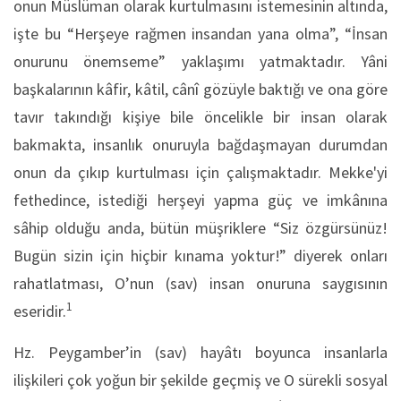
onun Müslüman olarak kurtulmasını istemesinin altında,
işte bu “Herşeye rağmen insandan yana olma”, “İnsan
onurunu önemseme” yaklaşımı yatmaktadır. Yâni
başkaları­nın kâfir, kâtil, cânî gözüyle baktığı ve ona göre
tavır takındığı kişiye bile öncelikle bir insan olarak
bakmakta, in­sanlık onuruyla bağdaşmayan durumdan
onun da çıkıp kurtulması için çalışmaktadır. Mekke'yi
fethedince, istediği herşeyi yapma güç ve imkânına
sâhip olduğu anda, bütün müşriklere “Siz öz­gürsünüz!
Bugün sizin için hiçbir kınama yoktur!” diyerek onları
rahatlatması, O’nun (sav) insan onuruna saygısının
1
eseridir.
Hz. Peygamber’in (sav) hayâtı boyunca insanlarla
ilişkileri çok yoğun bir şekilde geçmiş ve O sürekli sosyal