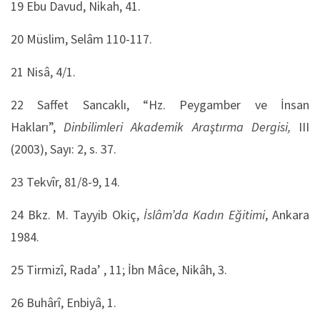
19
Ebu Davud, Nikah, 41.
20
Müslim, Selâm 110-117.
21
Nisâ, 4/1.
22
Saffet Sancaklı, “Hz. Peygamber ve İnsan
Hakları”,
Dinbilimleri Akademik Araştırma Dergisi,
III
(2003), Sayı: 2, s. 37.
23
Tekvîr, 81/8-9, 14.
24
Bkz. M. Tayyib Okiç,
İslâm’da Kadın Eğitimi
, Ankara
1984.
25
Tirmizî, Rada’ , 11; İbn Mâce, Nikâh, 3.
26
Buhârî, Enbiyâ, 1.