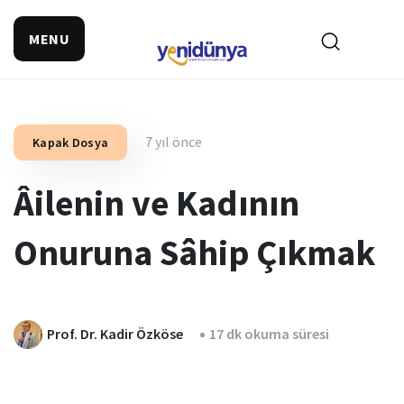
MENU
7 yıl önce
Kapak Dosya
Âilenin ve Kadının
Onuruna Sâhip Çıkmak
Prof. Dr. Kadir Özköse
17 dk okuma süresi