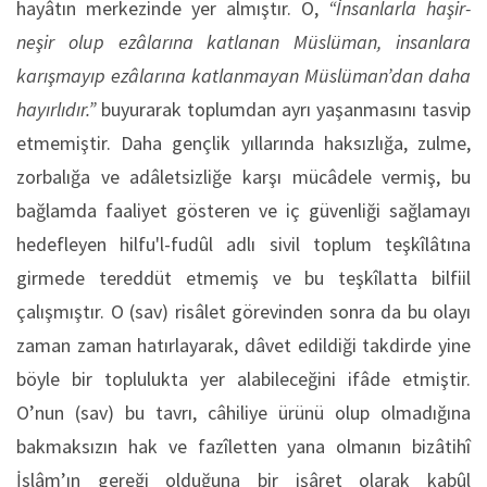
hayâtın merkezinde yer almıştır. O,
“İnsanlarla haşir-
neşir olup ezâlarına katlanan Müslüman, insanlara
karışmayıp ezâlarına katlanmayan Müslüman’dan daha
hayırlıdır.”
buyurarak toplumdan ayrı yaşanmasını tasvip
etmemiştir. Daha gençlik yıllarında haksızlığa, zulme,
zorbalığa ve adâletsizliğe karşı mücâdele vermiş, bu
bağlamda faaliyet gösteren ve iç güvenliği sağlamayı
hedefleyen hilfu'l-fudûl adlı sivil toplum teşkîlâtına
girmede tereddüt etmemiş ve bu teşkîlatta bilfiil
çalışmıştır. O (sav) risâlet görevinden sonra da bu olayı
zaman zaman hatırlayarak, dâvet edildiği takdirde yine
böyle bir toplulukta yer alabileceğini ifâde etmiştir.
O’nun (sav) bu tavrı, câhiliye ürünü olup olmadığına
bakmaksızın hak ve fazîletten yana olmanın bizâtihî
İslâm’ın gereği olduğuna bir işâret olarak kabûl