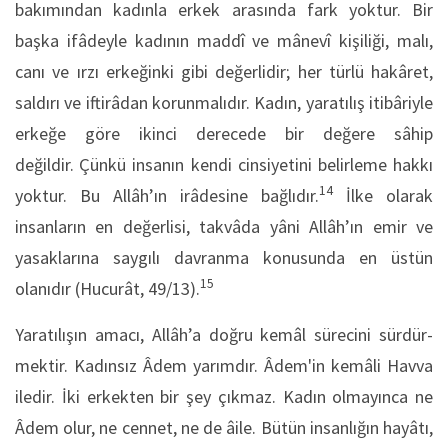
bakımından kadınla erkek arasında fark yok­tur. Bir
başka ifâdeyle kadının maddî ve mânevî kişiliği, malı,
canı ve ırzı erkeğinki gibi değerlidir; her türlü hakâret,
saldırı ve iftirâdan korunmalıdır. Kadın, yaratılış itibâriyle
erkeğe göre ikinci derecede bir değere sâhip
değildir.
Çünkü insanın kendi cinsiyetini belirleme hakkı
14
yoktur. Bu Allâh’ın irâdesine bağlıdır.
İlke olarak
insanların en değerlisi, takvâda yâni Allâh’ın emir ve
yasaklarına saygılı davranma konusunda en üstün
15
olanıdır (Hucurât, 49/13).
Yaratılışın amacı, Allâh’a doğru kemâl sürecini sürdür­
mektir. Kadınsız Âdem yarımdır. Âdem'in kemâli Havva
iledir. İki erkekten bir şey çıkmaz. Kadın olmayınca ne
Âdem olur, ne cennet, ne de âile. Bütün insanlığın hayâtı,