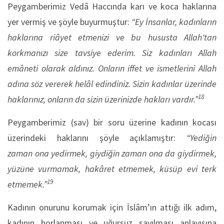
Peygamberimiz Vedâ Haccında karı ve koca haklarına
yer vermiş ve şöyle buyurmuştur:
“Ey İnsanlar, kadınların
hakla­rına riâyet etmenizi ve bu hususta Allah'tan
korkmanızı size tav­siye ederim. Siz kadınları Allah
emâneti olarak aldınız. Onların iffet ve ismetlerini Allah
adına söz vererek helâl edindiniz. Sizin kadınlar üzerinde
18
haklarınız, onların da sizin üzerinizde hakları vardır.”
Peygamberimiz (sav) bir soru üzerine kadının kocası
üzerindeki haklarını şöyle açıklamıştır:
“Yediğin
zaman ona yedirmek, giydiğin zaman ona da giydirmek,
yüzüne vurmamak, hakâret etmemek, küsüp evi terk
19
etmemek.”
Kadının onurunu korumak için İslâm’ın attığı ilk adım,
kadının horlanması ve uğursuz sayılması anlayışına