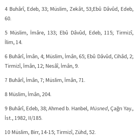
4
Buhârî, Edeb, 33; Müslim, Zekât, 53;Ebû Dâvûd, Edeb,
60.
5
Müslim, İmâre, 133; Ebû Dâvûd, Edeb, 115; Tirmizî,
İlim, 14.
6
Buhârî, İmân, 4; Müslim, İmân, 65; Ebû Dâvûd, Cihâd, 2;
Tirmizî, İmân, 12; Nesâî, İmân, 9.
7
Buhârî, İmân, 7; Müslim, İmân, 71.
8
Müslim, İmân, 204.
9
Buhârî, Edeb, 38; Ahmed b. Hanbel,
Müsned
, Çağrı Yay.,
İst., 1982, II/185.
10
Müslim, Birr, 14-15; Tirmizî, Zühd, 52.