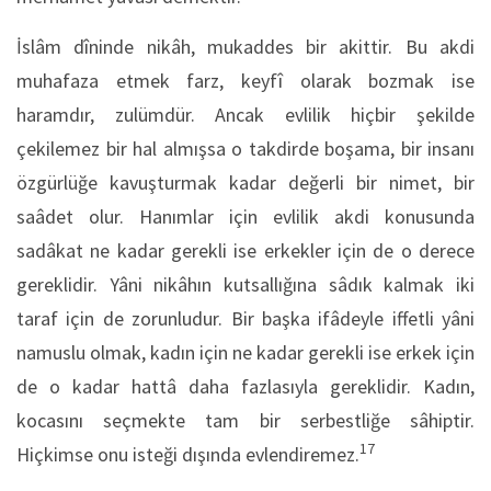
İslâm dîninde nikâh, mukaddes bir akittir. Bu akdi
muhafaza etmek farz, keyfî olarak bozmak ise
haramdır, zulümdür. Ancak evlilik hiçbir şekilde
çekilemez bir hal almışsa o takdirde boşama, bir insanı
özgürlüğe kavuştur­mak kadar değerli bir nimet, bir
saâdet olur. Hanımlar için evlilik akdi konusunda
sadâkat ne kadar gerekli ise erkekler için de o derece
gereklidir. Yâni nikâhın kutsallığına sâdık kalmak iki
taraf için de zorunludur. Bir başka ifâdeyle iffetli yâni
namuslu olmak, kadın için ne kadar gerekli ise erkek için
de o kadar hattâ daha fazlasıyla gereklidir. Kadın,
kocasını seçmekte tam bir serbestliğe sâhiptir.
17
Hiçkimse onu isteği dışında evlendiremez.