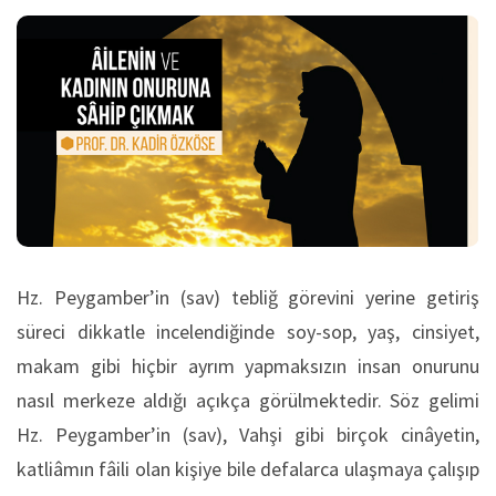
Hz. Peygamber’in (sav) tebliğ görevini yerine getiriş
süreci dikkatle incelendiğinde soy-sop, yaş, cinsiyet,
makam gibi hiç­bir ayrım yapmaksızın insan onurunu
nasıl merkeze aldığı açık­ça görülmektedir. Söz gelimi
Hz. Peygamber’in (sav), Vahşi gibi birçok cinâyetin,
katliâmın fâili olan kişiye bile defalarca ulaşmaya çalışıp