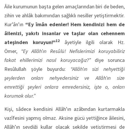
Âile kurumunun başta gelen amaçlarından biri de beden,
zihin ve ahlâk bakımından sağlıklı nesiller yetiştirmektir.
Kur’ân’ın
“Ey îmân edenler! Hem kendinizi hem de
âilenizi, yakıtı insanlar ve taşlar olan cehennem
12
ateşinden koruyun!"
âyetiyle ilgili olarak Hz.
Ömer,
“Ey Allâh’ın Resûlü! Nefislerimizi koruyabiliriz
fakat ehillerimizi nasıl koru­yacağız?”
diye sorunca
Resûlullah şöyle buyurdu:
“Allâh’ın sizi nehyettiği
şeylerden onları nehyedersiniz ve Allâh’ın size
emrettiği şeyleri onlara emredersiniz, işte o, onları
korumak olur.”
Kişi, sâdece kendisini Allâh’ın azâbından kurtarmakla
vazîfesini yapmış olmaz. Aksine gücü yettiğin­ce âilesini,
Allâh’ın sevdiği kullar olacak şekilde yetiştirmesi de