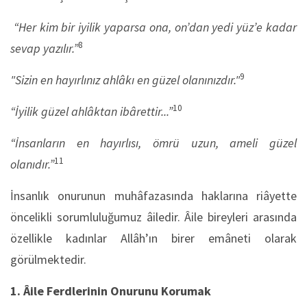
“Her kim bir iyilik yaparsa ona, on’dan yedi yüz’e kadar
8
sevap yazılır.”
9
"Sizin en hayırlınız ahlâkı en güzel olanınızdır."
10
“İyilik güzel ahlâktan ibârettir...”
“İnsanların en hayırlısı, ömrü uzun, ameli güzel
11
olanıdır.”
İnsanlık onurunun muhâfazasında haklarına riâyette
öncelikli sorumluluğumuz âiledir. Âile bireyleri arasında
özellikle kadınlar Allâh’ın birer emâneti olarak
görülmektedir.
1. Âile Ferdlerinin Onurunu Korumak