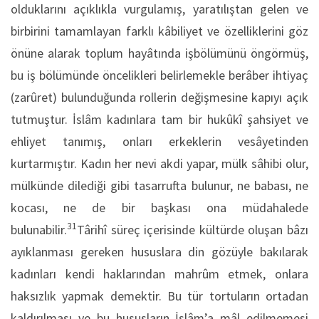
olduklarını açıklıkla vurgulamış, yaratılıştan gelen ve
birbirini tamamlayan farklı kâbiliyet ve özelliklerini göz
önüne alarak toplum hayâtında işbölümünü öngörmüş,
bu iş bölümünde öncelikleri belirlemekle berâber ihtiyaç
(zarûret) bulunduğunda rollerin değişmesine kapıyı açık
tutmuştur. İslâm kadınlara tam bir hukûkî şahsiyet ve
ehliyet tanımış, onları erkeklerin vesâyetinden
kurtarmıştır. Kadın her nevi akdi yapar, mülk sâhibi olur,
mülkünde dilediği gibi tasarrufta bulunur, ne babası, ne
kocası, ne de bir başkası ona müdahalede
31
bulunabilir.
Târihî süreç içerisinde kültürde oluşan bâzı
ayıklanması gereken hususlara din gözüyle bakılarak
kadınları kendi haklarından mahrûm etmek, onlara
haksızlık yapmak demektir. Bu tür tortuların ortadan
kaldırılması ve bu hususların İslâm’a mâl edilmemesi