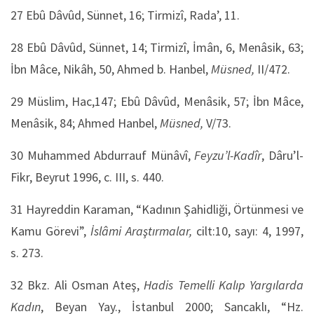
27
Ebû Dâvûd, Sünnet, 16; Tirmizî, Rada’, 11.
28
Ebû Dâvûd, Sünnet, 14; Tirmizî, İmân, 6, Menâsik, 63;
İbn Mâce, Nikâh, 50, Ahmed b. Hanbel,
Müsned,
II/472.
29
Müslim, Hac,147; Ebû Dâvûd, Menâsik, 57; İbn Mâce,
Menâsik, 84; Ahmed Hanbel,
Müsned,
V/73.
30
Muhammed Abdurrauf Münâvî,
Feyzu’l-Kadîr
, Dâru’l-
Fikr, Beyrut 1996, c. III, s. 440.
31
Hayreddin Karaman, “Kadının Şahidliği, Örtünmesi ve
Kamu Görevi”,
İslâmi Araştırmalar,
cilt:10, sayı: 4, 1997,
s. 273.
32
Bkz. Ali Osman Ateş,
Hadis Temelli Kalıp Yargılarda
Kadın
, Beyan Yay., İstanbul 2000; Sancaklı, “Hz.