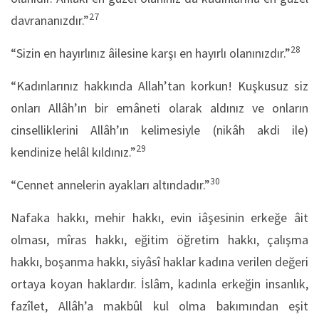
27
davrananızdır.”
28
“Sizin en hayırlınız âilesine karşı en hayırlı olanınızdır.”
“Kadınlarınız hakkında Allah’tan korkun! Kuşkusuz siz
onları Allâh’ın bir emâneti olarak aldınız ve onların
cinselliklerini Allâh’ın kelimesiyle (nikâh akdi ile)
29
kendinize helâl kıldınız.”
30
“Cennet annelerin ayakları altındadır.”
Nafaka hakkı, mehir hakkı, evin iâşesinin erkeğe âit
olması, mîras hakkı, eğitim öğretim hakkı, çalışma
hakkı, boşanma hakkı, siyâsî haklar kadına verilen değeri
ortaya koyan haklardır. İslâm, kadınla erkeğin insanlık,
fazîlet, Allâh’a makbûl kul olma bakımından eşit