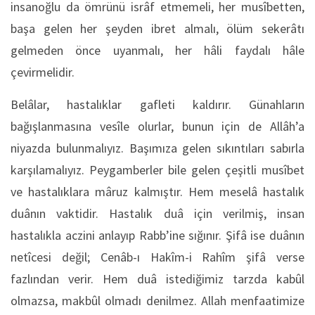
insanoğlu da ömrünü isrâf etmemeli, her musîbetten,
başa gelen her şeyden ibret almalı, ölüm sekerâtı
gelmeden önce uyanmalı, her hâli faydalı hâle
çevirmelidir.
Belâlar, hastalıklar gafleti kaldırır. Günahların
bağışlanmasına vesîle olurlar, bunun için de Allâh’a
niyazda bulunmalıyız. Başımıza gelen sıkıntıları sabırla
karşılamalıyız. Peygamberler bile gelen çeşitli musîbet
ve hastalıklara mâruz kalmıştır. Hem meselâ hastalık
duânın vaktidir. Hastalık duâ için verilmiş, insan
hastalıkla aczini anlayıp Rabb’ine sığınır. Şifâ ise duânın
netîcesi değil; Cenâb-ı Hakîm-i Rahîm şifâ verse
fazlından verir. Hem duâ istediğimiz tarzda kabûl
olmazsa, makbûl olmadı denilmez. Allah menfaatimize