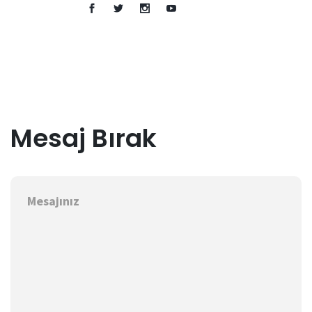
Mesaj Bırak