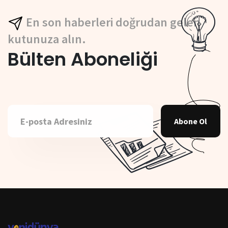
En son haberleri doğrudan gelen
kutunuza alın.
Bülten Aboneliği
Abone Ol