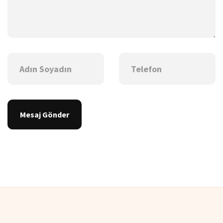
Mesaj Gönder