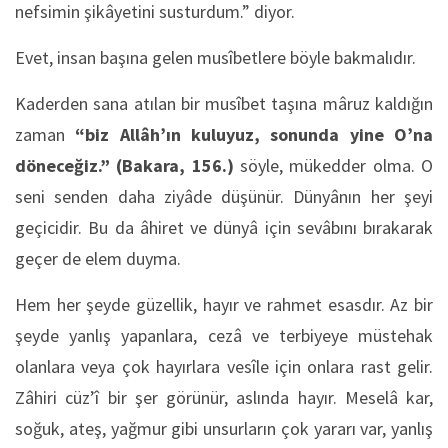
nefsimin şikâyetini susturdum.” diyor.
Evet, insan başına gelen musîbetlere böyle bakmalıdır.
Kaderden sana atılan bir musîbet taşına mâruz kaldığın
zaman
“biz Allâh’ın kuluyuz, sonunda yine O’na
döneceğiz.”
(Bakara, 156.)
söyle, mükedder olma. O
seni senden daha ziyâde düşünür. Dünyânın her şeyi
geçicidir. Bu da âhiret ve dünyâ için sevâbını bırakarak
geçer de elem duyma.
Hem her şeyde güzellik, hayır ve rahmet esasdır. Az bir
şeyde yanlış yapanlara, cezâ ve terbiyeye müstehak
olanlara veya çok hayırlara vesîle için onlara rast gelir.
Zâhiri cüz’î bir şer görünür, aslında hayır. Meselâ kar,
soğuk, ateş, yağmur gibi unsurların çok yararı var, yanlış