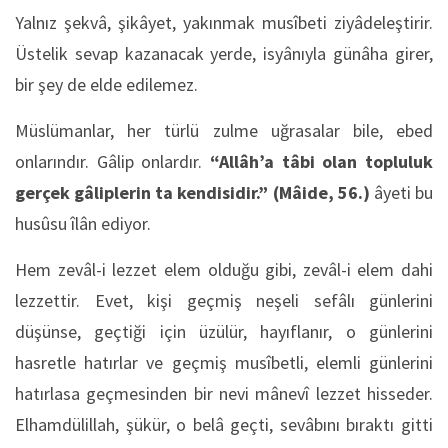
Yalnız şekvâ, şikâyet, yakınmak musîbeti ziyâdeleştirir.
Üstelik sevap kazanacak yerde, isyânıyla günâha girer,
bir şey de elde edilemez.
Müslümanlar, her türlü zulme uğrasalar bile, ebed
onlarındır. Gâlip onlardır.
“Allâh’a tâbi olan topluluk
gerçek gâliplerin ta kendisidir.”
(Mâide, 56.)
âyeti bu
husûsu îlân ediyor.
Hem zevâl-i lezzet elem olduğu gibi, zevâl-i elem dahi
lezzettir. Evet, kişi geçmiş neşeli sefâlı günlerini
düşünse, geçtiği için üzülür, hayıflanır, o günlerini
hasretle hatırlar ve geçmiş musîbetli, elemli günlerini
hatırlasa geçmesinden bir nevi mânevî lezzet hisseder.
Elhamdülillah, şükür, o belâ geçti, sevâbını bıraktı gitti