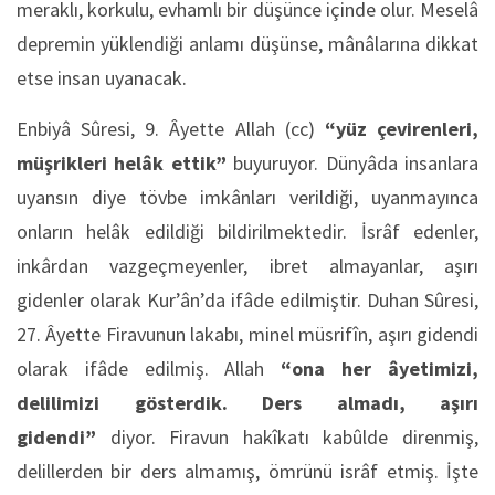
meraklı, korkulu, evhamlı bir düşünce içinde olur. Meselâ
depremin yüklendiği anlamı düşünse, mânâlarına dikkat
etse insan uyanacak.
Enbiyâ Sûresi, 9. Âyette Allah (cc)
“yüz çevirenleri,
müşrikleri helâk ettik”
buyuruyor. Dünyâda insanlara
uyansın diye tövbe imkânları verildiği, uyanmayınca
onların helâk edildiği bildirilmektedir. İsrâf edenler,
inkârdan vazgeçmeyenler, ibret almayanlar, aşırı
gidenler olarak Kur’ân’da ifâde edilmiştir. Duhan Sûresi,
27. Âyette Firavunun lakabı, minel müsrifîn, aşırı gidendi
olarak ifâde edilmiş. Allah
“ona her âyetimizi,
delilimizi gösterdik. Ders almadı, aşırı
gidendi”
diyor. Firavun hakîkatı kabûlde direnmiş,
delillerden bir ders almamış, ömrünü isrâf etmiş. İşte