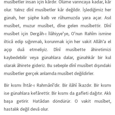
musîbetler insan için kârdır. Ölüme varıncaya kadar, kâr
olur. Yalnız dînî musîbetler kâr değildir. İşlediğimiz her
günah, her şüphe kalb ve rûhumuzda yara açar. Asıl
musîbet, muzur musîbet, dîne gelen musîbettir. Dînî
musîbet için Dergâh-ı İlâhiyye’ye, O’nun Rahîm ismine
ilticâ edip sığınmalı, korunmak için her vakit Allâh’a el
açıp duâ etmeliyiz. Dînî musîbette âhiretimizi
kaybedebilir veya günahlara dalar, günahkâr bir kul
olarak âhirete gideriz. Bu sebeple dînî musîbet dışındaki
musîbetler gerçek anlamda musîbet değildirler.
Bir kısmı İhtâr-ı Rahmânî’dir. Bir ilâhî îkazdır. Bir kısmı
ise günahlara kefârettir. Bir kısmı da gafleti dağıtır. Aklı
başa getirir. Hatâdan döndürür. O vakit musîbet,
hastalık değil devâ olur.