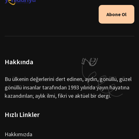
Abone Ol
Hakkında
Bu ülkenin değerlerini dert edinen, aydın, gönüllü, güzel
gönüllü insanlar tarafından 1993 yılında yayın hayatına
kazandırılan; aylık ilmi, fikri ve aktüel bir dergi.
Hızlı Linkler
Hakkımızda