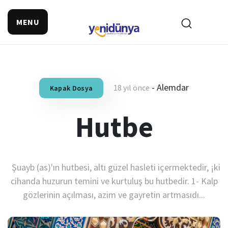
MENU
-
Alemdar
18 yıl önce
Kapak Dosya
Hutbe
Şuayb (as)'ın hutbesi, altı güzel hasleti içermektedir, ¡ki
cihanda huzurun temini ve kurtuluş bu hutbedir. 1- Kalp
gözlerinin açılması, azim ve gayretin artmasıdı...