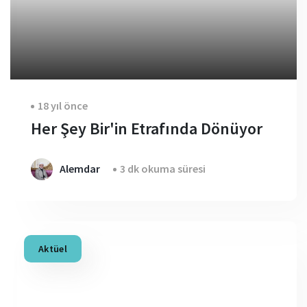
18 yıl önce
Her Şey Bir'in Etrafında Dönüyor
Alemdar
3 dk okuma süresi
Aktüel