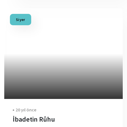
Siyer
20 yıl önce
İbadetin Rûhu