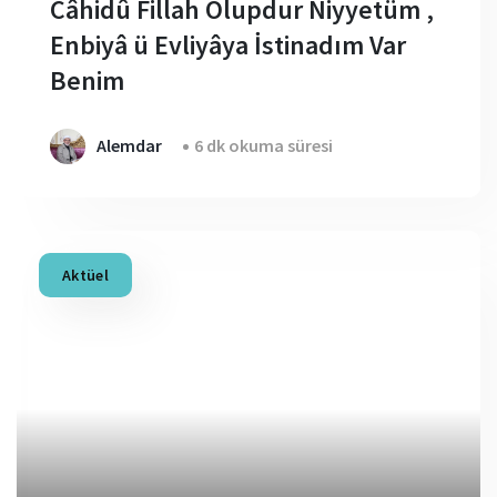
Câhidû Fillah Olupdur Niyyetüm ,
Enbiyâ ü Evliyâya İstinadım Var
Benim
Alemdar
6 dk okuma süresi
Aktüel