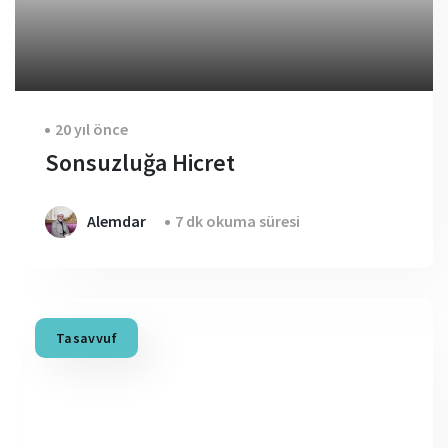
20 yıl önce
Sonsuzluğa Hicret
Alemdar
7 dk okuma süresi
Tasavvuf