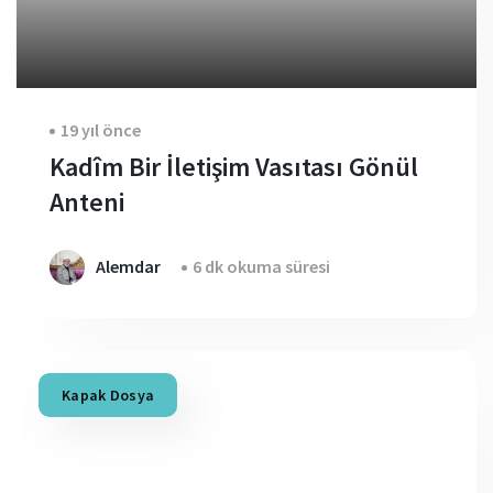
19 yıl önce
Kadîm Bir İletişim Vasıtası Gönül
Anteni
Alemdar
6 dk okuma süresi
Kapak Dosya