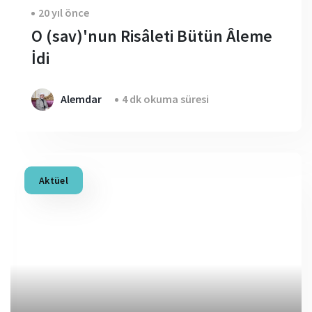
20 yıl önce
O (sav)'nun Risâleti Bütün Âleme
İdi
Alemdar
4 dk okuma süresi
Aktüel