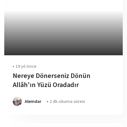
19 yıl önce
Nereye Dönerseniz Dönün
Allâh'ın Yüzü Oradadır
Alemdar
2 dk okuma süresi