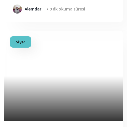
Alemdar
9 dk okuma süresi
Siyer