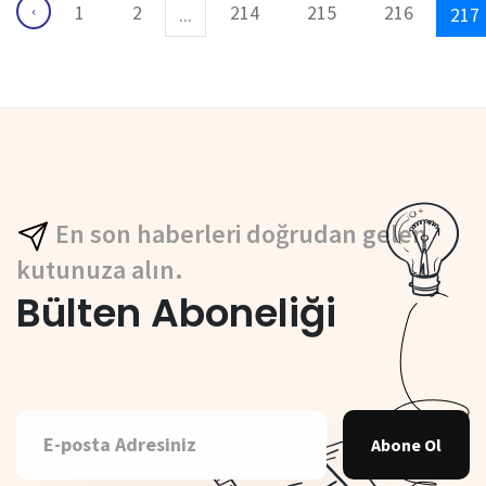
1
2
214
215
216
‹
...
217
En son haberleri doğrudan gelen
kutunuza alın.
Bülten Aboneliği
Abone Ol