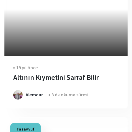
19 yıl önce
Altının Kıymetini Sarraf Bilir
Alemdar
3 dk okuma süresi
Tasavvuf