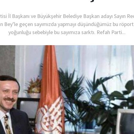
tisi İl Başkanı ve Büyükşehir Belediye Başkan adayı Sayın Re
n Bey’le geçen sayımızda yapmayı düşündüğümüz bu röport
yoğunluğu sebebiyle bu sayımıza sarktı. Refah Parti...