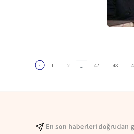
1
2
47
48
4
‹
...
En son haberleri doğrudan g