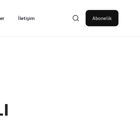
er
İletişim
Abonelik
I