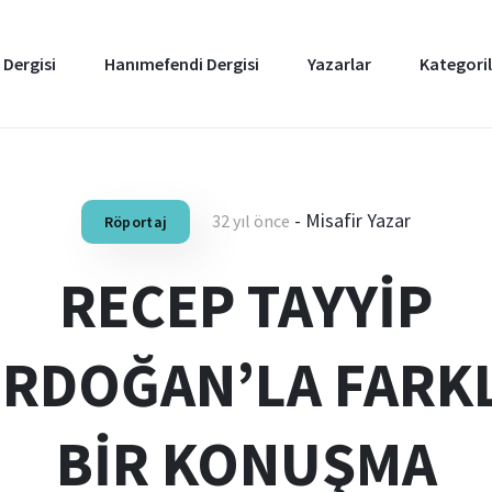
 Dergisi
Hanımefendi Dergisi
Yazarlar
Kategoril
-
Misafir Yazar
32 yıl önce
Röportaj
RECEP TAYYİP
ERDOĞAN’LA FARKL
BİR KONUŞMA