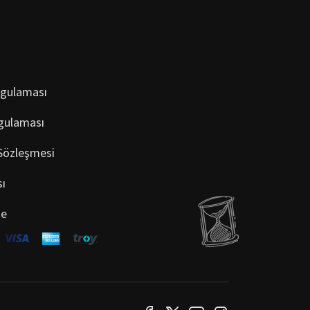
ygulaması
gulaması
 Sözleşmesi
sı
de