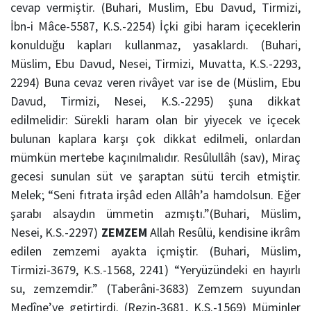
cevap vermiştir. (Buhari, Muslim, Ebu Davud, Tirmizi,
İbn-i Mâce-5587, K.S.-2254) İçki gibi haram içeceklerin
konulduğu kapları kullanmaz, yasaklardı. (Buhari,
Müslim, Ebu Davud, Nesei, Tirmizi, Muvatta, K.S.-2293,
2294) Buna cevaz veren rivâyet var ise de (Müslim, Ebu
Davud, Tirmizi, Nesei, K.S.-2295) şuna dikkat
edilmelidir: Sürekli haram olan bir yiyecek ve içecek
bulunan kaplara karşı çok dikkat edilmeli, onlardan
mümkün mertebe kaçınılmalıdır. Resûlullâh (sav), Miraç
gecesi sunulan süt ve şaraptan sütü tercih etmiştir.
Melek; “Seni fıtrata irşâd eden Allâh’a hamdolsun. Eğer
şarabı alsaydın ümmetin azmıştı.”(Buhari, Müslim,
Nesei, K.S.-2297)
ZEMZEM
Allah Resûlü, kendisine ikrâm
edilen zemzemi ayakta içmiştir. (Buhari, Müslim,
Tirmizi-3679, K.S.-1568, 2241) “Yeryüzündeki en hayırlı
su, zemzemdir.” (Taberâni-3683) Zemzem suyundan
Medîne’ye getirtirdi. (Rezin-3681, K.S.-1569) Müminler