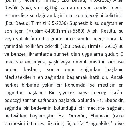
Resûlü (sav), su dağıttığı zaman en son kendisi içerdi.
Bir meclise su dağıtan kişinin en son içeceğini belirtirdi.
(Ebu Davud, Tirmizi K 5-2256) Şüphesiz ki su dağıtan en
son içer. (Müslim-8488,Tirmizi-5589) Allah Resûlü, su
veya süt ikrâm edildiğinde önce kendisi içer, sonra da
yanındakine ikrâm ederdi. (Ebu Davud, Tirmizi- 2910) Bu
ve benzeri ikramlarda sünnet olan uygulama şudur: O
mecliste en büyük, yaşlı veya önemli misâfir kim ise
ondan başlanır, sonra onun sağından başlanır.
Meclistekilerin en sağından başlamak hatâlıdır. Ancak
herkes birbirine yakın bir konumda ise meclisin en
sağından başlanır. Bir yiyecek veya içeceği ikrâm
edeceği zaman sağından başlardı. Solunda Hz. Ebubekir,
sağında bir bedevînin bulunduğu bir mecliste sağdan,
bedevîden başlamıştır. Hz. Ömer’in, Ebubekir (ra)’e
vermesini istemesi üzerine, üç defa “sağdakiler” diye