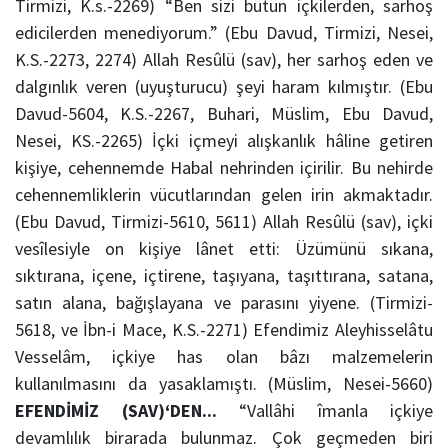
Tirmizi, K.s.-2269) “Ben sizi bütün içkilerden, sarhoş
edicilerden menediyorum.” (Ebu Davud, Tirmizi, Nesei,
K.S.-2273, 2274) Allah Resûlü (sav), her sarhoş eden ve
dalgınlık veren (uyuşturucu) şeyi haram kılmıştır. (Ebu
Davud-5604, K.S.-2267, Buhari, Müslim, Ebu Davud,
Nesei, KS.-2265) İçki içmeyi alışkanlık hâline getiren
kişiye, cehennemde Habal nehrinden içirilir. Bu nehirde
cehennemliklerin vücutlarından gelen irin akmaktadır.
(Ebu Davud, Tirmizi-5610, 5611) Allah Resûlü (sav), içki
vesîlesiyle on kişiye lânet etti: Üzümünü sıkana,
sıktırana, içene, içtirene, taşıyana, taşıttırana, satana,
satın alana, bağışlayana ve parasını yiyene. (Tirmizi-
5618, ve İbn-i Mace, K.S.-2271) Efendimiz Aleyhisselâtu
Vesselâm, içkiye has olan bâzı malzemelerin
kullanılmasını da yasaklamıştı. (Müslim, Nesei-5660)
EFENDİMİZ (SAV)‘DEN...
“Vallâhi îmanla içkiye
devamlılık birarada bulunmaz. Çok geçmeden biri