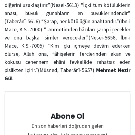
diğerini uzaklaştırır.”(Nesei-5613) “İçki tüm kötülüklerin
anası, büyük günahların en büyüklerindendir.”
(Taberânî-5616) “Şarap, her kötülüğün anahtarıdır.”(İbn-i
Mace, K.S.-7000) “Ümmetimden bâzıları şarap içecekler
ve ona başka isimler verecekler.”(Nesei-5656, İbn-i
Mace, K.S.-7005) “Kim içki içmeye devâm ederken
ölürse, Allah ona, fâhişelerin ferclerinden akan ve
kokusu cehennem ehlini fevkalâde rahatsız eden
pislikten içirir.”(Müsned, Taberânî-5657)
Mehmet Nezir
Gül
Abone Ol
En son haberleri doğrudan gelen