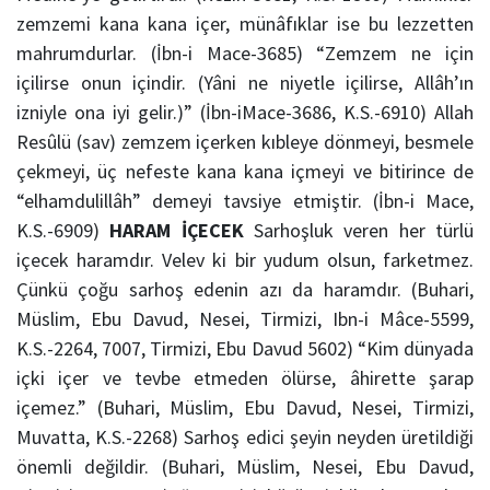
zemzemi kana kana içer, münâfıklar ise bu lezzetten
mahrumdurlar. (İbn-i Mace-3685) “Zemzem ne için
içilirse onun içindir. (Yâni ne niyetle içilirse, Allâh’ın
izniyle ona iyi gelir.)” (İbn-iMace-3686, K.S.-6910) Allah
Resûlü (sav) zemzem içerken kıbleye dönmeyi, besmele
çekmeyi, üç nefeste kana kana içmeyi ve bitirince de
“elhamdulillâh” demeyi tavsiye etmiştir. (İbn-i Mace,
K.S.-6909)
HARAM İÇECEK
Sarhoşluk veren her türlü
içecek haramdır. Velev ki bir yudum olsun, farketmez.
Çünkü çoğu sarhoş edenin azı da haramdır. (Buhari,
Müslim, Ebu Davud, Nesei, Tirmizi, Ibn-i Mâce-5599,
K.S.-2264, 7007, Tirmizi, Ebu Davud 5602) “Kim dünyada
içki içer ve tevbe etmeden ölürse, âhirette şarap
içemez.” (Buhari, Müslim, Ebu Davud, Nesei, Tirmizi,
Muvatta, K.S.-2268) Sarhoş edici şeyin neyden üretildiği
önemli değildir. (Buhari, Müslim, Nesei, Ebu Davud,