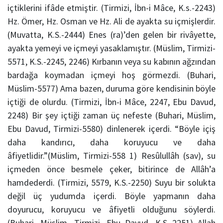
içtiklerini ifâde etmiştir. (Tirmizi, İbn-i Mâce, K.s.-2243)
Hz. Ömer, Hz. Osman ve Hz. Ali de ayakta su içmişlerdir.
(Muvatta, K.S.-2444) Enes (ra)’den gelen bir rivâyette,
ayakta yemeyi ve içmeyi yasaklamıştır. (Müslim, Tirmizi-
5571, K.S.-2245, 2246) Kırbanın veya su kabının ağzından
bardağa koymadan içmeyi hoş görmezdi. (Buhari,
Müslim-5577) Ama bazen, duruma göre kendisinin böyle
içtiği de olurdu. (Tirmizi, İbn-i Mâce, 2247, Ebu Davud,
2248) Bir şey içtiği zaman üç nefeste (Buhari, Müslim,
Ebu Davud, Tirmizi-5580) dinlenerek içerdi. “Böyle içiş
daha kandırıcı, daha koruyucu ve daha
âfiyetlidir.”(Müslim, Tirmizi-558 1) Resûlullâh (sav), su
içmeden önce besmele çeker, bitirince de Allâh’a
hamdederdi. (Tirmizi, 5579, K.S.-2250) Suyu bir solukta
değil üç yudumda içerdi. Böyle yapmanın daha
doyurucu, koruyucu ve âfiyetli olduğunu söylerdi.
(Buhari, Müslim, Tirmizi, Ebu Davud, K.S.-2251) Allah