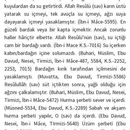
kuyulardan da su getirtirdi. Allah Resûlü (sav) karın üstü
yatarak su içmeyi, tek avuçla su içmeyi, ağzı suya
dayayarak içmeyi yasaklamıştır. (İbn-i Máce-5595). En
güzeli bardak veya bir kapta içmektir. Ancak zorunlu
haller hâriçtir elbette. Allah Resûlü’nün (sav), su içtiği
cam bir bardağı vardı. (İbn-i Mace K.S.-7016) Su içerken
kabın/bardağın içine solumazdı. (Buhari, Müslim, Ebu
Davud, Nesei, Tirmizi, İbn-i Mâce-487, 5584, K.S.-2252,
2253, 7015) Bardağın kırık tarafından içilmesini de
yasaklamıştı. (Muvatta, Ebu Davud, Tirmizi-5586)
Resûlullâh (sav) süt içtikten sonra, yağlı olduğu için
ağzını çalkalamıştır. (Buhari, Müslim, Ebu Davud, Nesei,
Tirmizi, İbn-i Mâce-5472) Hurma şerbeti sever ve içerdi.
(Müsned-5534, Ebu Davud, K.S.-2289) Sabah ve akşam
hurma şerbeti yapılır, O (sav) da içerdi. (Ebu Davud,
Nesei, İbn-i Mâce, TIrmizi-5640) Üzüm şerbeti (Ebu