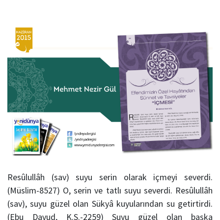
Resûlullâh (sav) suyu serin olarak içmeyi severdi.
(Müslim-8527) O, serin ve tatlı suyu severdi. Resûlullâh
(sav), suyu güzel olan Sükyâ kuyularından su getirtirdi.
(Ebu Davud, K.S.-2259) Suyu güzel olan başka