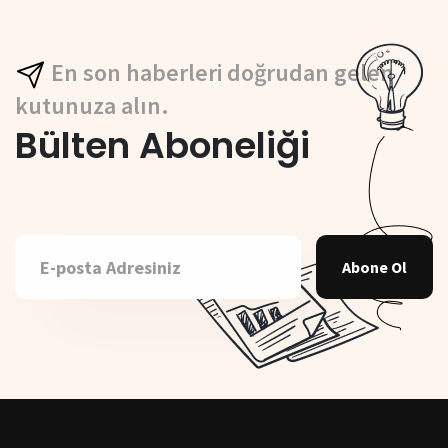
En son haberleri doğrudan gelen
kutunuza alın.
Bülten Aboneliği
Abone Ol