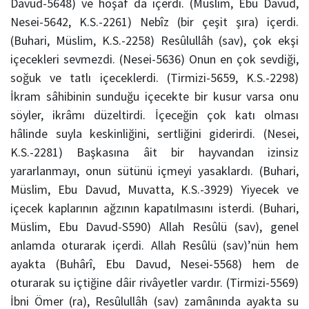
Davud-5648) ve hoşaf da içerdi. (Müslim, Ebu Davud,
Nesei-5642, K.S.-2261) Nebîz (bir çeşit şıra) içerdi.
(Buhari, Müslim, K.S.-2258) Resûlullâh (sav), çok ekşi
içecekleri sevmezdi. (Nesei-5636) Onun en çok sevdiği,
soğuk ve tatlı içeceklerdi. (Tirmizi-5659, K.S.-2298)
İkram sâhibinin sunduğu içecekte bir kusur varsa onu
söyler, ikrâmı düzeltirdi. İçeceğin çok katı olması
hâlinde suyla keskinliğini, sertliğini giderirdi. (Nesei,
K.S.-2281) Başkasına âit bir hayvandan izinsiz
yararlanmayı, onun sütünü içmeyi yasaklardı. (Buhari,
Müslim, Ebu Davud, Muvatta, K.S.-3929) Yiyecek ve
içecek kaplarının ağzının kapatılmasını isterdi. (Buhari,
Müslim, Ebu Davud-S590) Allah Resûlü (sav), genel
anlamda oturarak içerdi. Allah Resûlü (sav)’nün hem
ayakta (Buhârî, Ebu Davud, Nesei-5568) hem de
oturarak su içtiğine dâir rivâyetler vardır. (Tirmizi-5569)
İbni Ömer (ra), Resûlullâh (sav) zamânında ayakta su