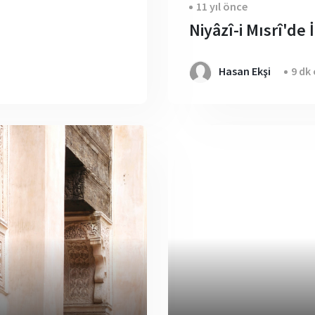
11 yıl önce
Niyâzî-i Mısrî'de
Hasan Ekşi
9 dk