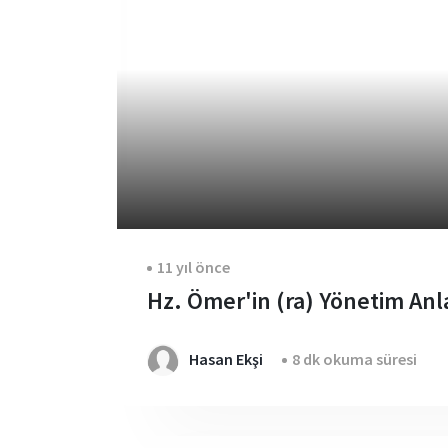
11 yıl önce
Hz. Ömer'in (ra) Yönetim Anl
Hasan Ekşi
8 dk okuma süresi