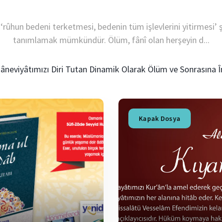
‘rûhun bedeni terketmesi, bedenin tüm işlevlerini yitirmesi’ 
tanımlamak mümkündür. Ölüm, fânî olan herşeyin d...
Kapak Dosya