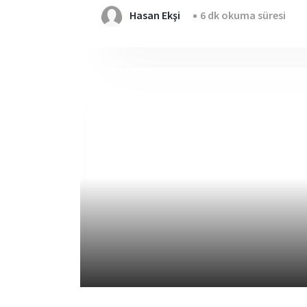
Hasan Ekşi
6 dk okuma süresi