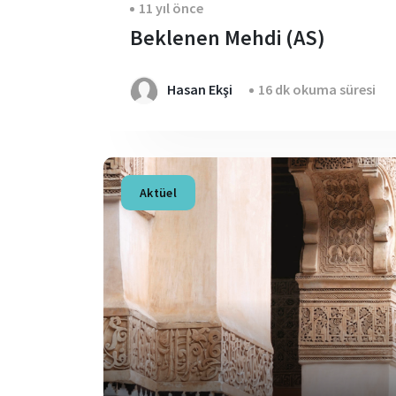
11 yıl önce
Beklenen Mehdi (AS)
Hasan Ekşi
16 dk okuma süresi
Aktüel