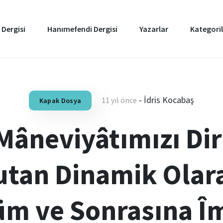
 Dergisi
Hanımefendi Dergisi
Yazarlar
Kategoril
-
İdris Kocabaş
11 yıl önce
Kapak Dosya
Mâneviyâtımızı Dir
utan Dinamik Olar
üm ve Sonrasına Î