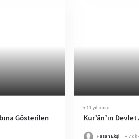
11 yıl önce
bına Gösterilen
Kur’ân’ın Devlet
Hasan Ekşi
7 dk