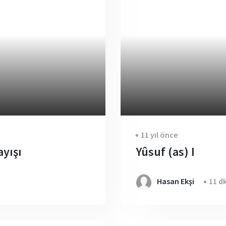
11 yıl önce
ayışı
Yûsuf (as) I
Hasan Ekşi
11 d