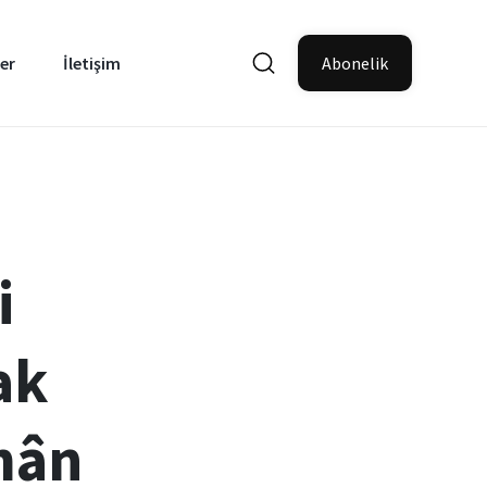
er
İletişim
Abonelik
i
ak
mân