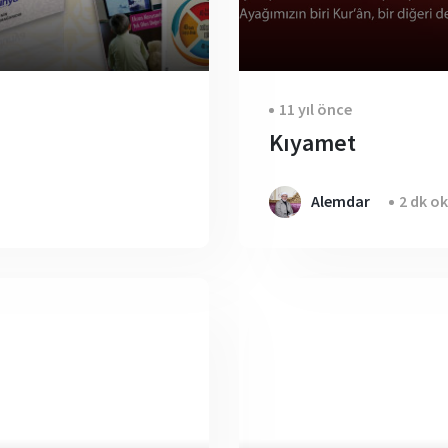
11 yıl önce
Kıyamet
Alemdar
2 dk o