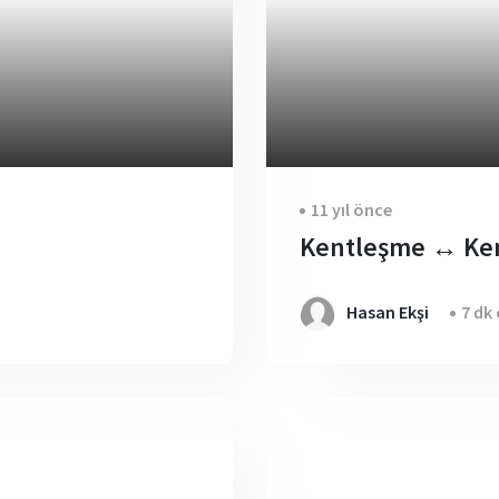
11 yıl önce
Kentleşme ↔ Ken
Hasan Ekşi
7 dk