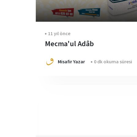
11 yıl önce
Mecma'ul Adâb
Misafir Yazar
0 dk okuma süresi