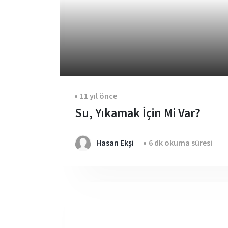
11 yıl önce
Su, Yıkamak İçin Mi Var?
Hasan Ekşi
6 dk okuma süresi