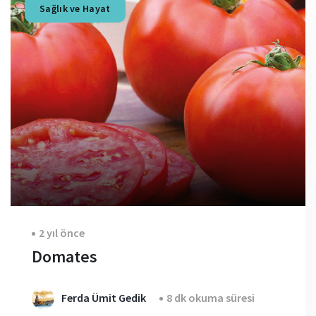
Sağlık ve Hayat
2 yıl önce
Domates
Ferda Ümit Gedik
8 dk okuma süresi