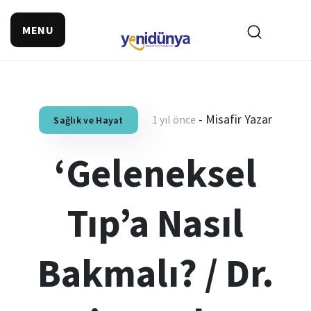
MENU
-
Misafir Yazar
1 yıl önce
Sağlık ve Hayat
‘Geleneksel
Tıp’a Nasıl
Bakmalı? / Dr.