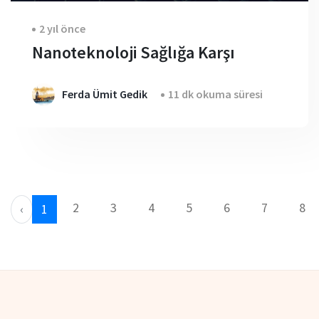
2 yıl önce
Nanoteknoloji Sağlığa Karşı
Ferda Ümit Gedik
11 dk okuma süresi
2
3
4
5
6
7
8
‹
1