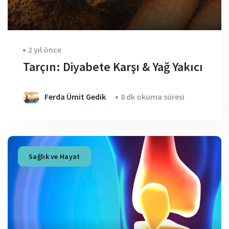
2 yıl önce
Tarçın: Diyabete Karşı & Yağ Yakıcı
Ferda Ümit Gedik
8 dk okuma süresi
Sağlık ve Hayat