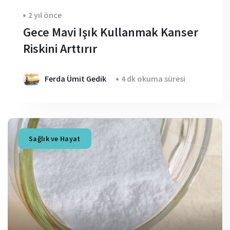
2 yıl önce
Gece Mavi Işık Kullanmak Kanser
Riskini Arttırır
Ferda Ümit Gedik
4 dk okuma süresi
Sağlık ve Hayat