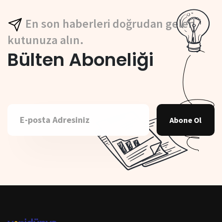
En son haberleri doğrudan gelen
kutunuza alın.
Bülten Aboneliği
Abone Ol