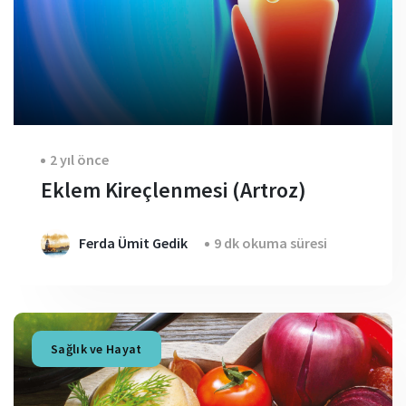
2 yıl önce
Eklem Kireçlenmesi (Artroz)
Ferda Ümit Gedik
9 dk okuma süresi
Sağlık ve Hayat