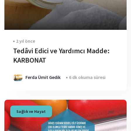
2 yıl önce
Tedâvi Edici ve Yardımcı Madde:
KARBONAT
Ferda Ümit Gedik
6 dk okuma süresi
Sağlık ve Hayat