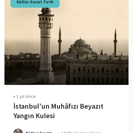
Kültür-Sanat-Tarih
1 yıl önce
İstanbul’un Muhâfızı Beyazıt
Yangın Kulesi
Nidayi Sevim
14 dk okuma süresi