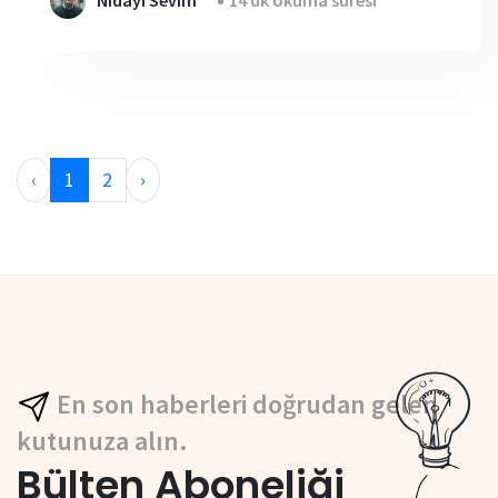
‹
1
2
›
En son haberleri doğrudan gelen
kutunuza alın.
Bülten Aboneliği