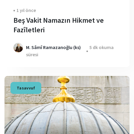
1 yıl önce
Beş Vakit Namazın Hikmet ve
Fazîletleri
M. Sâmî Ramazanoğlu (ks)
5 dk okuma
süresi
Tasavvuf