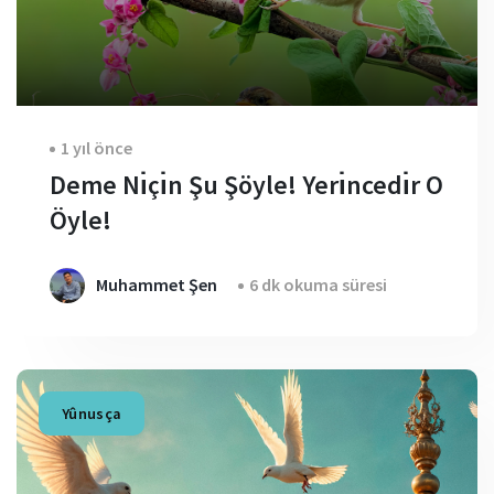
1 yıl önce
Deme Nı̇çı̇n Şu Şöyle! Yerı̇ncedı̇r O
Öyle!
Muhammet Şen
6 dk okuma süresi
Yûnusça