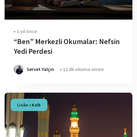
1 yıl önce
“Ben” Merkezli Okumalar: Nefsin
Yedi Perdesi
Servet Yalçın
12 dk okuma süresi
Lisân-ı Kalb