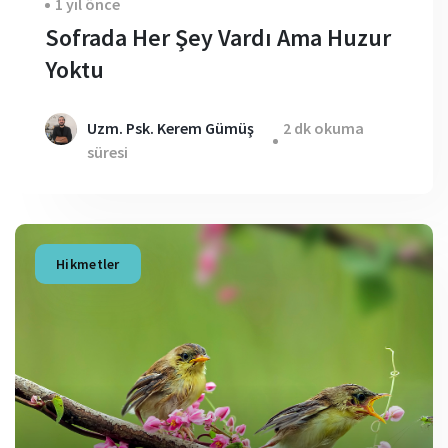
1 yıl önce
Sofrada Her Şey Vardı Ama Huzur
Yoktu
Uzm. Psk. Kerem Gümüş
2 dk okuma
süresi
Hikmetler