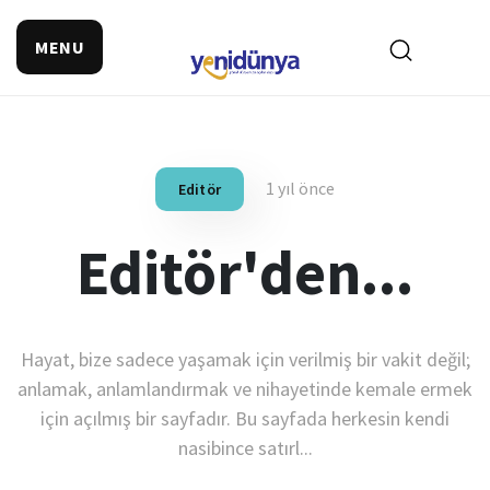
MENU
1 yıl önce
Editör
Editör'den...
Hayat, bize sadece yaşamak için verilmiş bir vakit değil;
anlamak, anlamlandırmak ve nihayetinde kemale ermek
için açılmış bir sayfadır. Bu sayfada herkesin kendi
nasibince satırl...