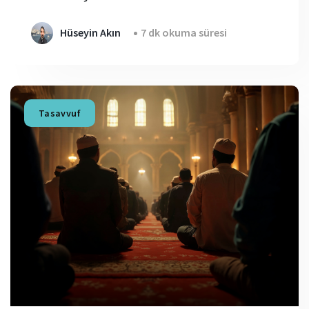
Hüseyin Akın
7 dk okuma süresi
Tasavvuf