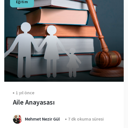
Eğitim
1 yıl önce
Aile Anayasası
Mehmet Nezir Gül
7 dk okuma süresi