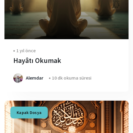
1 yıl önce
Hayâtı Okumak
Alemdar
10 dk okuma süresi
Kapak Dosya