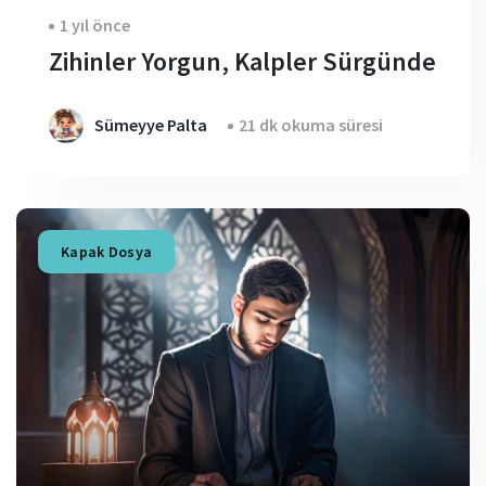
1 yıl önce
Zihinler Yorgun, Kalpler Sürgünde
Sümeyye Palta
21 dk okuma süresi
Kapak Dosya