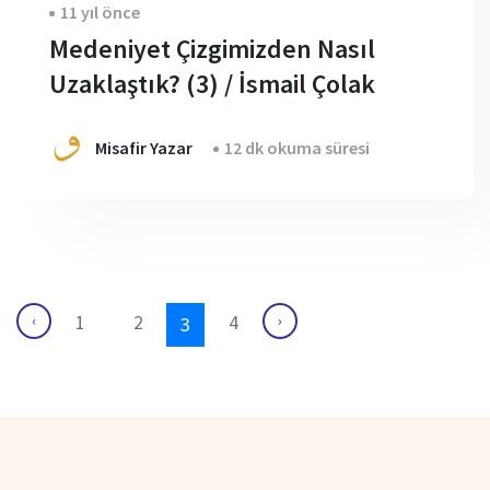
11 yıl önce
Medeniyet Çizgimizden Nasıl
Uzaklaştık? (3) / İsmail Çolak
Misafir Yazar
12 dk okuma süresi
1
2
4
‹
›
3