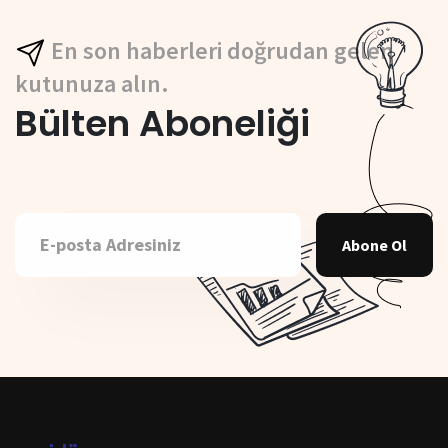
En son haberleri doğrudan gelen
kutunuza alın.
Bülten Aboneliği
Abone Ol