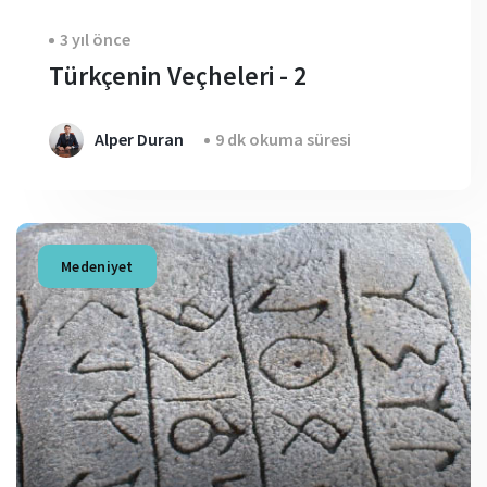
3 yıl önce
Türkçenin Veçheleri - 2
Alper Duran
9 dk okuma süresi
Medeniyet