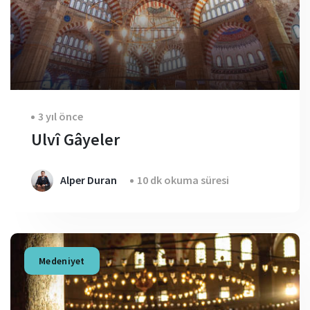
3 yıl önce
Ulvî Gâyeler
Alper Duran
10 dk okuma süresi
Medeniyet