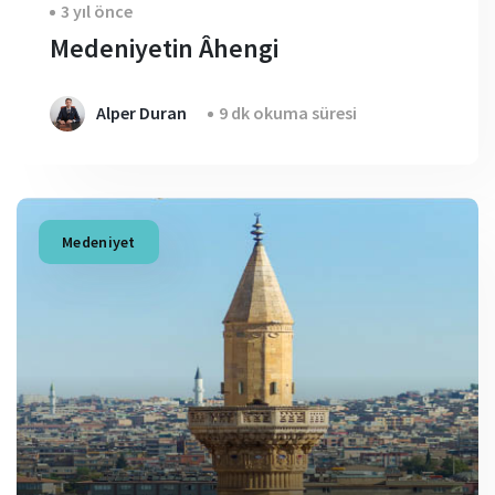
3 yıl önce
Medeniyetin Âhengi
Alper Duran
9 dk okuma süresi
Medeniyet