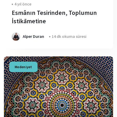
4 yıl önce
Esmânın Tesirinden, Toplumun
İstikāmetine
Alper Duran
14 dk okuma süresi
Medeniyet