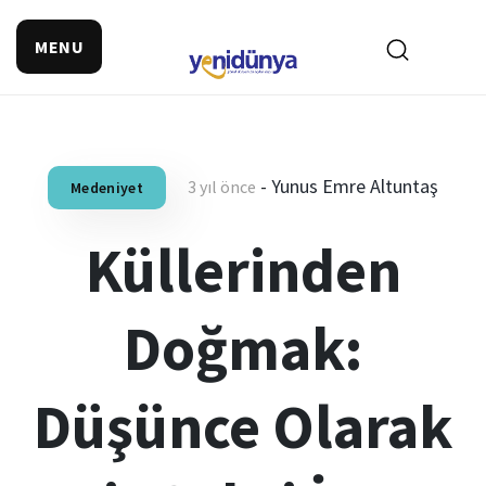
MENU
-
Yunus Emre Altuntaş
3 yıl önce
Medeniyet
Küllerinden
Doğmak:
Düşünce Olarak