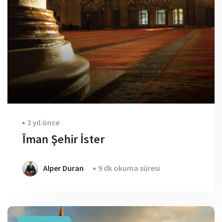
3 yıl önce
Îman Şehir İster
Alper Duran
9 dk okuma süresi