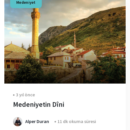
Medeniyet
3 yıl önce
Medeniyetin Dîni
Alper Duran
11 dk okuma süresi