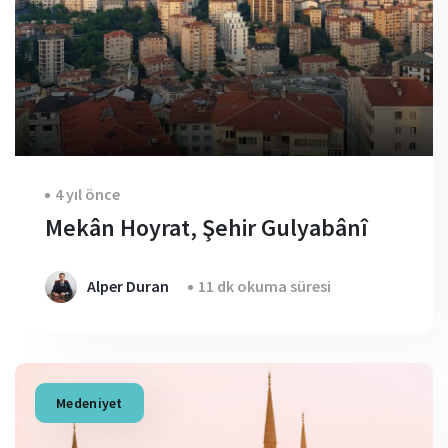
4 yıl önce
Mekân Hoyrat, Şehir Gulyabânî
Alper Duran
11 dk okuma süresi
Medeniyet