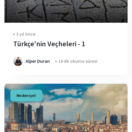
3 yıl önce
Türkçe'nin Veçheleri - 1
Alper Duran
10 dk okuma süresi
Medeniyet