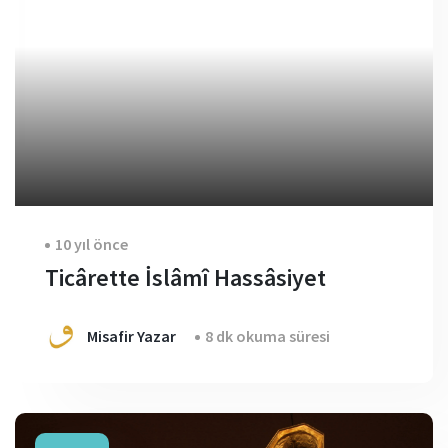
10 yıl önce
Ticârette İslâmî Hassâsiyet
Misafir Yazar
8 dk okuma süresi