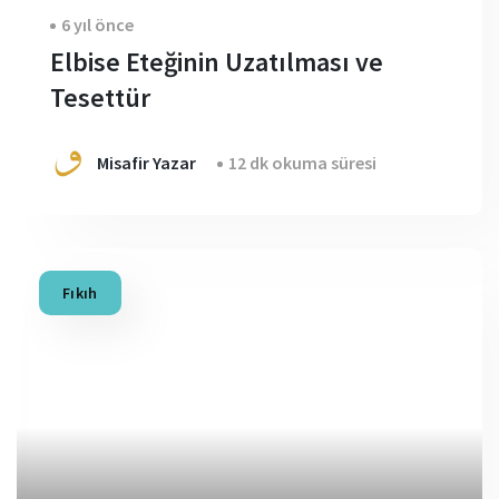
6 yıl önce
Elbise Eteğinin Uzatılması ve
Tesettür
Misafir Yazar
12 dk okuma süresi
Fıkıh