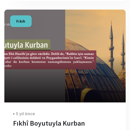
Fıkıh
5 yıl önce
Fıkhî Boyutuyla Kurban