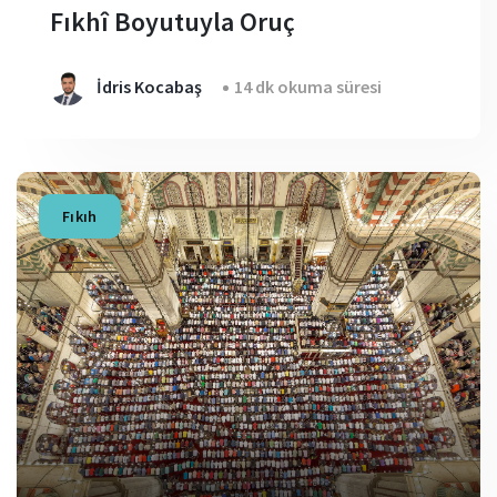
Fıkhî Boyutuyla Oruç
İdris Kocabaş
14 dk okuma süresi
Fıkıh