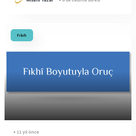
Fıkıh
11 yıl önce