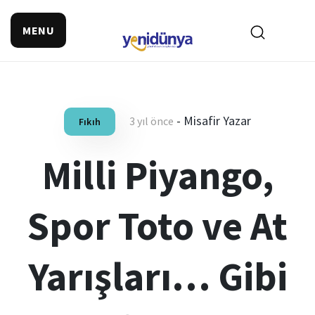
MENU
-
Misafir Yazar
3 yıl önce
Fıkıh
Milli Piyango,
Spor Toto ve At
Yarışları… Gibi