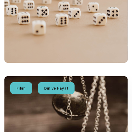
Fıkıh
Din ve Hayat