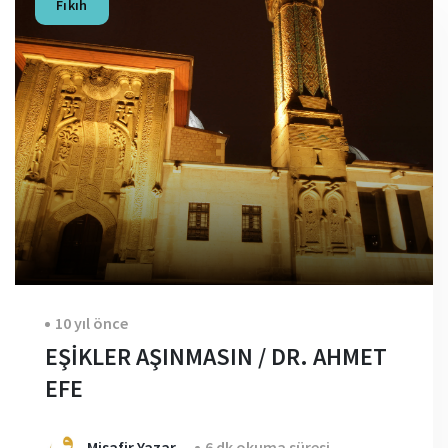
Fıkıh
10 yıl önce
EŞİKLER AŞINMASIN / DR. AHMET
EFE
Misafir Yazar
6 dk okuma süresi