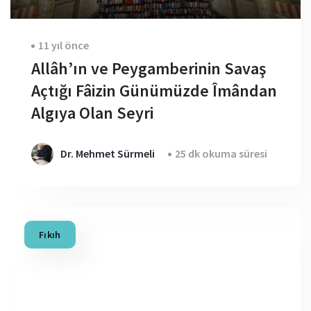
11 yıl önce
Allâh’ın ve Peygamberinin Savaş
Açtığı Fâizin Günümüzde Îmândan
Algıya Olan Seyri
Dr. Mehmet Sürmeli
25 dk okuma süresi
Fıkıh