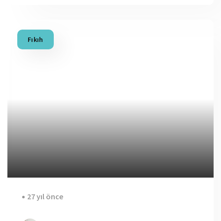
Fıkıh
27 yıl önce