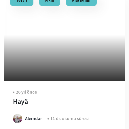
Tefsir
Fıkıh
Aile İklimi
26 yıl önce
Hayâ
Alemdar
11 dk okuma süresi