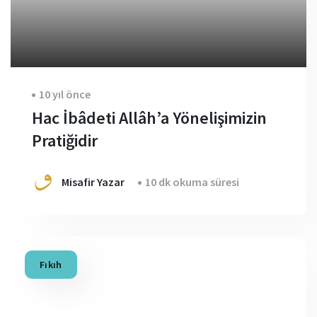
10 yıl önce
Hac İbâdeti Allâh’a Yönelişimizin
Pratiğidir
Misafir Yazar
10 dk okuma süresi
Fıkıh