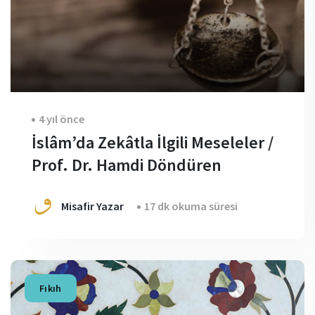
4 yıl önce
İslâm’da Zekâtla İlgili Meseleler /
Prof. Dr. Hamdi Döndüren
Misafir Yazar
17 dk okuma süresi
Fıkıh