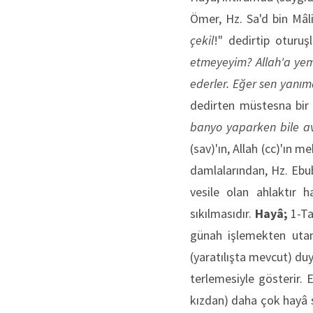
Ömer, Hz. Sa'd bin Mâli
çekil
!" dedirtip oturuşl
etmeyeyim? Allah'a yem
ederler. Eğer sen yanım
dedirten müstesna bir 
banyo yaparken bile av
(sav)'ın, Allah (cc)'ın 
damlalarından, Hz. Ebube
vesile olan ahlaktır 
sıkılmasıdır.
Hayâ;
1-Ta
günah işlemekten utanm
(yaratılışta mevcut) du
terlemesiyle gösterir. 
kızdan) daha çok hayâ s