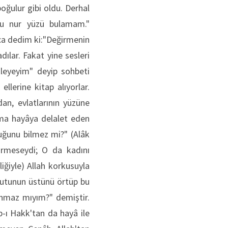
oğulur gibi oldu. Derhal
 bu nur yüzü bulamam."
nca dedim ki:"Değirmenin
dılar. Fakat yine sesleri
leyeyim" deyip sohbeti
lerine kitap alıyorlar.
dan, evlatlarının yüzüne
Ama hayâya delalet eden
duğunu bilmez mi?" (Alâk
örmeseydi; O da kadını
liğiyle) Allah korkusuyla
 putunun üstünü örtüp bu
anmaz mıyım?" demiştir.
b-ı Hakk'tan da hayâ ile