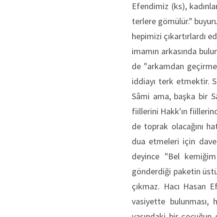
Efendimiz (ks), kadınl
terlere gömülür." buyur
hepimizi çıkartırlardı 
imamın arkasında bulun
de "arkamdan geçirmeye
iddiayı terk etmektir.
Sâmi ama, başka bir Sâ
fiillerini Hakk'ın fiille
de toprak olacağını hat
dua etmeleri için dave
deyince "Bel kemiğim
gönderdiği paketin üstün
çıkmaz. Hacı Hasan Efe
vasiyette bulunması, 
yaşındaki bir çocuğun