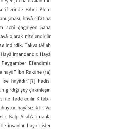
tmeyen, Cenâb- Allah'tan
eriflerinde Fahr-i Âlem
konuşması, hayâ sıfatına
m seni çağırıyor. Sana
yâ olarak nitelendirilir
se indirdik. Takva (Allah
n, "Hayâ imandandır. Hayâ
an Peygamber Efendimiz
e hayâ." İbn Rakâne (ra)
 ise hayâdır."[7] hadisi
 girdiği şey çirkinleşir.
i ile ifade edilir Kitab-ı
uştur, hayâsızlıktır. Ve
lir. Kalp Allah'a imanla
e insanlar hayırlı işler