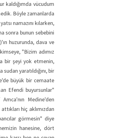
cbur kaldığımda vücudum
rmedik. Böyle zamanlarda
yatsı namazını kılarken,
ha sonra bunun sebebini
)'ın huzurunda, dava ve
 kimseye, "Bizim adımız
a bir şeyi yok etmenin,
a sudan yaratıldığını, bir
ere'de büyük bir cemaate
san Efendi buyursunlar"
f Amca'nın Medine'den
 attıkları hiç aklımızdan
ancılar görmesin" diye
nemizin hanesine, dört
ime karşı ben ne cevap