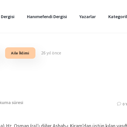
 Dergisi
Hanımefendi Dergisi
Yazarlar
Kategoril
26 yıl önce
Aile İklimi
okuma süresi
0 
) Hz. Osman (ra)'ı diğer Ashab-ı Kiram'dan üstün kılan vasıftı