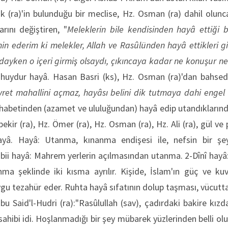
k (ra)'in bulunduğu bir meclise, Hz. Osman (ra) dahil olunca,
arını değiştiren, "
Meleklerin bile kendisinden hayâ ettiği 
in ederim ki melekler, Allah ve Rasûlünden hayâ ettikleri 
dayken o içeri girmiş olsaydı, çıkıncaya kadar ne konuşur ne 
huydur hayâ. Hasan Basri (ks), Hz. Osman (ra)'dan bahsed
ret mahallini açmaz, hayâsı belini dik tutmaya dahi engel 
mehabetinden (azamet ve ululuğundan) hayâ edip utandıklarında
kir (ra), Hz. Ömer (ra), Hz. Osman (ra), Hz. Ali (ra), gül ve
hayâ. Hayâ: Utanma, kınanma endişesi ile, nefsin bir 
bii hayâ: Mahrem yerlerin açılmasından utanma. 2-Dînî hayâ:
a şeklinde iki kısma ayrılır. Kişide, İslam'ın güç ve kuvv
ygu tezahür eder. Ruhta hayâ sıfatının dolup taşması, vücutta 
Ebu Said'l-Hudri (ra):"Rasûlullah (sav), çadırdaki bakire kız
ahibi idi. Hoşlanmadığı bir şey mübarek yüzlerinden belli olu