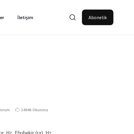
er
İletişim
Abonelik
Yorum
14946 Okunma
r. Hz. Ebubekir (ra), Hz.