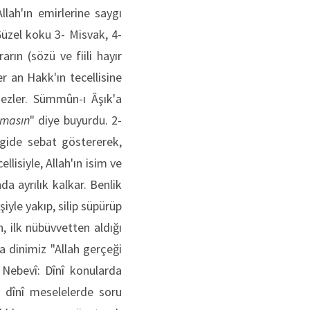
lah'ın emirlerine saygı
üzel koku 3- Misvak, 4-
rın (sözü ve fiili hayır
er an Hakk'ın tecellisine
ezler. Sümmûn-ı Âşık'a
masın
" diye buyurdu. 2-
evgide sebat göstererek,
lisiyle, Allah'ın isim ve
da ayrılık kalkar. Benlik
iyle yakıp, silip süpürüp
n, ilk nübüvvetten aldığı
a dinimiz "Allah gerçeği
Nebevî: Dînî konularda
 dînî meselelerde soru