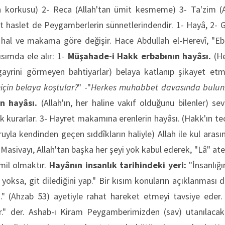
ah korkusu) 2- Reca (Allah'tan ümit kesmeme) 3- Ta'zim (Al
 haslet de Peygamberlerin sünnetlerindendir. 1- Hayâ, 2- G
hal ve makama göre değişir. Hace Abdullah el-Herevî, "Ebra
ısımda ele alır: 1-
Müşahade-i Hakk erbabının hayâsı.
(H
ayrini görmeyen bahtiyarlar) belaya katlanıp şikayet etm
için belaya koştular?
" -"
Herkes muhabbet davasında bulun
ın hayâsı.
(Allah'ın, her haline vakıf olduğunu bilenler) s
k kurarlar. 3- Hayret makamına erenlerin hayâsı. (Hakk'ın tecel
ruyla kendinden geçen sıddîkların haliyle) Allah ile kul arasın
Masivayı, Allah'tan başka her şeyi yok kabul ederek, "Lâ" ateş
âmil olmaktır.
Hayânın insanlık tarihindeki yeri:
"İnsanlığı
yoksa, git dilediğini yap." Bir kısım konuların açıklanması d
 (Ahzab 53) ayetiyle rahat hareket etmeyi tavsiye eder. 
r." der. Ashab-ı Kiram Peygamberimizden (sav) utanılacak