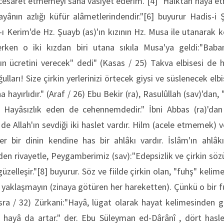
a cesaret etmemeyi sana vasiyet ederim."[4] "Halktan hayâ e
ânın azlığı küfür alâmetlerindendir."[6] buyurur Hadis-i Ş
-ı Kerim'de Hz. Şuayb (as)'ın kızının Hz. Musa ile utanarak 
erken o iki kızdan biri utana sıkıla Musa'ya geldi:"Baba
n ücretini verecek" dedi" (Kasas / 25) Takva elbisesi de ha
lları! Size çirkin yerlerinizi örtecek giysi ve süslenecek elbi
a hayırlıdır." (Araf / 26) Ebu Bekir (ra), Rasulûllah (sav)'da
ir. Hayâsızlık eden de cehennemdedir." İbni Abbas (ra)'d
de Allah'ın sevdiği iki haslet vardır. Hilm (acele etmemek) v
r bir dinin kendine has bir ahlâkı vardır. İslâm'ın ahlâkı
den rivayetle, Peygamberimiz (sav):"Edepsizlik ve çirkin sözün
zelleşir."[8] buyurur. Söz ve fiilde çirkin olan, "fuhş" kelimes
 yaklaşmayın (zinaya götüren her hareketten). Çünkü o bir fuh
İsra / 32) Zürkani:"Hayâ, lügat olarak hayat kelimesinden ge
 hayâ da artar." der. Ebu Süleyman ed-Dârânî , dört hasletl