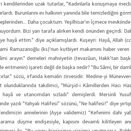
arı kendilerinden uzak tutarlar, "Kadınlarla konuşmaya me
urlardı. Burunlarını ev halkının yanında bile temizlediğini gö
edeplerinden... Daha çocuktum. Yeşilhisar'ın İçmece mevkiinde 
uyordum. Bizi yan tarafa alırken kendi önünden geçirdi. Da
 hayâ ettim." diye açıklamışlardı. Kuşeyri: Hayâ, Allah (cc
 Sami Ramazanoğlu (ks)'nun kutbiyet makamını haber veren
mi arayın." demeleri mahviyetin (tevazûun, Hakk'tan başk
rinde eritmenin) işareti değil de başka nedir? "Bu Sâmi; bir daml
ırlar." sözü, irfanda kemalin zirvesidir. Medine-yi Münevv
t olunduklarında takdimci, "Mürşid-i Kâmillerden Hacı Ha
 hayâ ve utancımdan sızladı" demişlerdi. Mersinli Yusu
de yazılı "Yahyalı Halifesi" sözünü, "Ne halifesi!" diye yırtıp
ndimizin annelerinin (Ayşe validemiz) "Kefenimi dahi yab
harama düşme endişesiyle, kapısını devamlı kilitleyen an
 girmesi ile, "Bu yavru büyüyünce yüzümü unutmazsa, Rabb