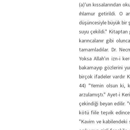
(a)'un kıssalarından ok
ıhlamur getirildi. O 
düşüncesiyle büyük bir 
suyu çekildi." Kitaptan 
karıncalanır gibi olun
tamamladılar. Dr. Necm
Yoksa Allah'ın izn-i ke
bakamayıp gözlerini yu
birçok ifadeler vardır 
44) "Yemin olsun ki, 
arzulamıştı." Ayet-i Ker
çekindiği beyan edilir.
kötü fiile teşvik edin
"Kavim ve kabilendeki s