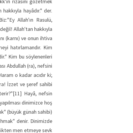
k'ın rızasını gözetmek
n hakkıyla hayâdır." der.
iz:"Ey Allah'ın Rasulü,
değil! Allah'tan hakkıyla
nı (karnı) ve onun ihtiva
meyi hatırlamandır. Kim
dir." Kim bu söylenenleri
sı Abdullah (ra), nefsini
"Haram o kadar acıdır ki;
ra! İzzet ve şeref sahibi
terir?"[11] Hayâ, nefsin
yapılması dinimizce hoş
âsık" (büyük günah sahibi)
ahmak" denir. Dinimizde
izlikten men etmeye sevk