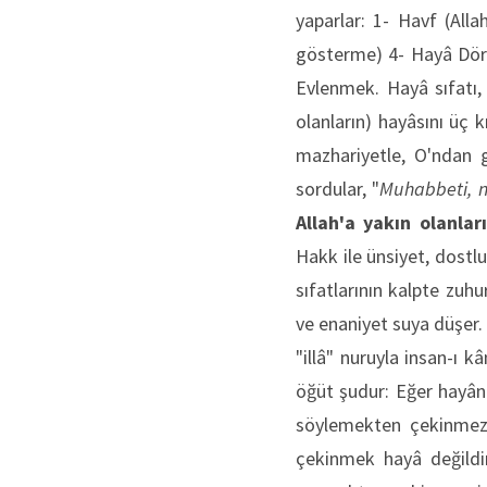
yaparlar: 1- Havf (All
gösterme) 4- Hayâ Dört
Evlenmek. Hayâ sıfatı, 
olanların) hayâsını üç k
mazhariyetle, O'ndan g
sordular, "
Muhabbeti, n
Allah'a yakın olanlar
Hakk ile ünsiyet, dostlu
sıfatlarının kalpte zuhu
ve enaniyet suya düşer. 
"illâ" nuruyla insan-ı k
öğüt şudur: Eğer hayân 
söylemekten çekinmez."
çekinmek hayâ değildi