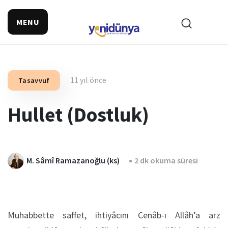
MENU
11 yıl önce
Tasavvuf
Hullet (Dostluk)
M. Sâmî Ramazanoğlu (ks)
2 dk okuma süresi
Muhabbette saffet, ihtiyâcını Cenâb-ı Allâh’a arz