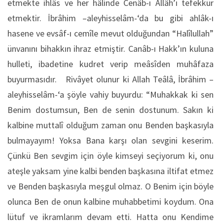
etmekte ihlâs ve her hâlinde Cenâb-ı Allâh’ı tefekkür
etmektir. İbrâhim –aleyhisselâm-‘da bu gibi ahlâk-ı
hasene ve evsâf-ı cemîle mevut olduğundan “Halîlullah”
ünvanını bihakkın ihraz etmiştir. Canâb-ı Hakk’ın kuluna
hulleti, ibadetine kudret verip meâsîden muhâfaza
buyurmasıdır. Rivâyet olunur ki Allah Teâlâ, İbrâhim –
aleyhisselâm-‘a şöyle vahiy buyurdu: “Muhakkak ki sen
Benim dostumsun, Ben de senin dostunum. Sakın ki
kalbine muttalî olduğum zaman onu Benden başkasıyla
bulmayayım! Yoksa Bana karşı olan sevgini keserim.
Çünkü Ben sevgim için öyle kimseyi seçiyorum ki, onu
ateşle yaksam yine kalbi benden başkasına iltifat etmez
ve Benden başkasıyla meşgul olmaz. O Benim için böyle
olunca Ben de onun kalbine muhabbetimi koydum. Ona
lütuf ve ikramlarım devam etti. Hatta onu Kendime