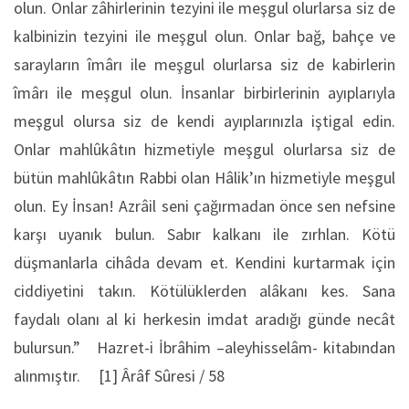
olun. Onlar zâhirlerinin tezyini ile meşgul olurlarsa siz de
kalbinizin tezyini ile meşgul olun. Onlar bağ, bahçe ve
sarayların îmârı ile meşgul olurlarsa siz de kabirlerin
îmârı ile meşgul olun. İnsanlar birbirlerinin ayıplarıyla
meşgul olursa siz de kendi ayıplarınızla iştigal edin.
Onlar mahlûkâtın hizmetiyle meşgul olurlarsa siz de
bütün mahlûkâtın Rabbi olan Hâlik’ın hizmetiyle meşgul
olun. Ey İnsan! Azrâil seni çağırmadan önce sen nefsine
karşı uyanık bulun. Sabır kalkanı ile zırhlan. Kötü
düşmanlarla cihâda devam et. Kendini kurtarmak için
ciddiyetini takın. Kötülüklerden alâkanı kes. Sana
faydalı olanı al ki herkesin imdat aradığı günde necât
bulursun.” Hazret-i İbrâhim –aleyhisselâm- kitabından
alınmıştır. [1] Ârâf Sûresi / 58