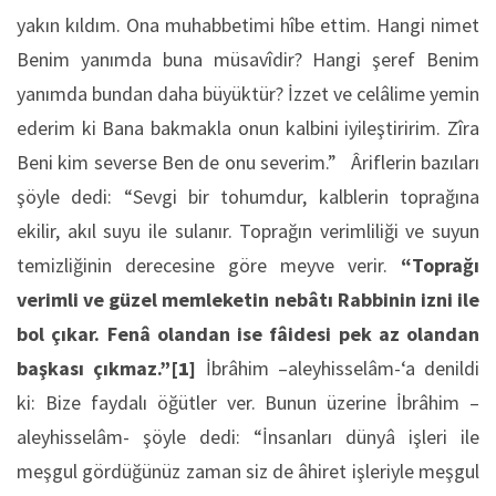
yakın kıldım. Ona muhabbetimi hîbe ettim. Hangi nimet
Benim yanımda buna müsavîdir? Hangi şeref Benim
yanımda bundan daha büyüktür? İzzet ve celâlime yemin
ederim ki Bana bakmakla onun kalbini iyileştiririm. Zîra
Beni kim severse Ben de onu severim.” Âriflerin bazıları
şöyle dedi: “Sevgi bir tohumdur, kalblerin toprağına
ekilir, akıl suyu ile sulanır. Toprağın verimliliği ve suyun
temizliğinin derecesine göre meyve verir.
“Toprağı
verimli ve güzel memleketin nebâtı Rabbinin izni ile
bol çıkar. Fenâ olandan ise fâidesi pek az olandan
başkası çıkmaz.”
[1]
İbrâhim –aleyhisselâm-‘a denildi
ki: Bize faydalı öğütler ver. Bunun üzerine İbrâhim –
aleyhisselâm- şöyle dedi: “İnsanları dünyâ işleri ile
meşgul gördüğünüz zaman siz de âhiret işleriyle meşgul