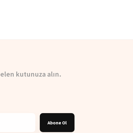
elen kutunuza alın.
Abone Ol