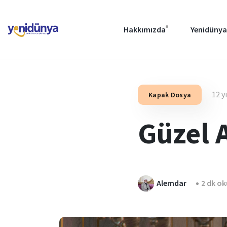
Hakkımızda
Yenidünya
12 y
Kapak Dosya
Güzel 
Alemdar
2 dk o