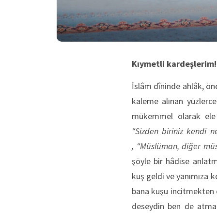
Kıymetli kardeşlerim!
İslâm dîninde ahlâk, ön
kaleme alınan yüzlerce
mükemmel olarak ele a
“Sizden biriniz kendi n
,
“Müslüman, diğer müsl
şöyle bir hâdise anlatm
kuş geldi ve yanımıza k
bana kuşu incitmekten d
deseydin ben de atmaz