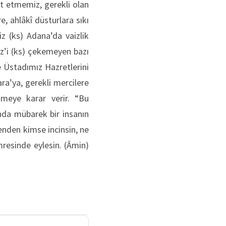
t etmemiz, gerekli olan
, ahlâkî düsturlara sıkı
 (ks) Adana’da vaizlik
iz’i (ks) çekemeyen bazı
e Üstadımız Hazretlerini
ra’ya, gerekli mercilere
tmeye karar verir. “Bu
nda mübarek bir insanın
senden kimse incinsin, ne
ümresinde eylesin. (Âmin)