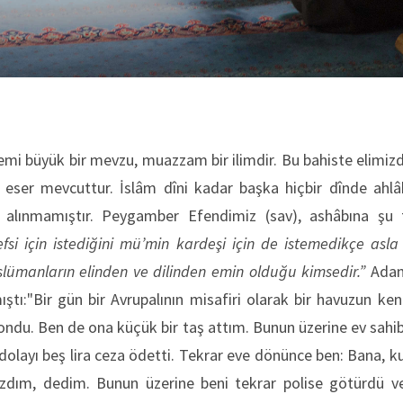
emi büyük bir mevzu, muazzam bir ilimdir. Bu bahiste elimi
 eser mevcuttur. İslâm dîni kadar başka hiçbir dînde ahl
lınmamıştır. Peygamber Efendimiz (sav), ashâbına şu t
efsi için istediğini mü’min kardeşi için de istemedikçe as
ümanların elinden ve dilinden emin olduğu kimsedir.”
Adana
ıştı:"Bir gün bir Avrupalının misafiri olarak bir havuzun ke
ondu. Ben de ona küçük bir taş attım. Bunun üzerine ev sahib
olayı beş lira ceza ödetti. Tekrar eve dönünce ben: Bana, k
dım, dedim. Bunun üzerine beni tekrar polise götürdü v