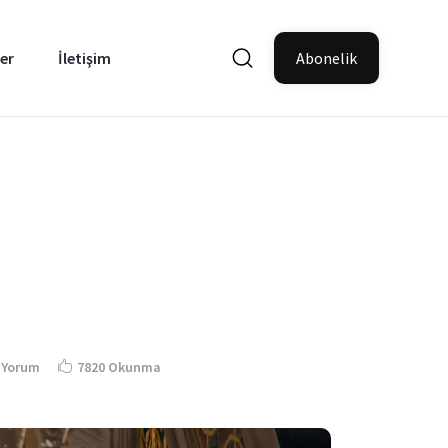
er
İletişim
Abonelik
 Yorum
7820 Okunma