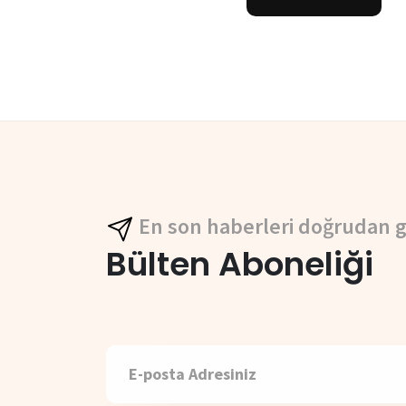
En son haberleri doğrudan g
Bülten Aboneliği