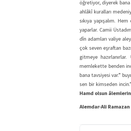
öğretiyor, diyerek bana
ahlâkî kuralları medeni
sıkıya yapışalım. Hem 
yaparlar. Camii Üstadım
dîn adamları valiye ale
çok seven eşraftan bazı
gitmeye hazırlanırlar.
memlekette benden inci
bana tavsiyesi var.” buy
sen bir kimseden incin.”
Hamd olsun âlemlerin 
Alemdar-Ali Ramazan 