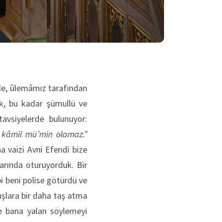
zde, ûlemâmız tarafından
âk, bu kadar şümullü ve
avsiyelerde bulunuyor:
la kâmil mü’min olamaz.”
 vaizi Avni Efendi bize
narında oturuyorduk. Bir
i beni polise götürdü ve
uşlara bir daha taş atma
e bana yalan söylemeyi