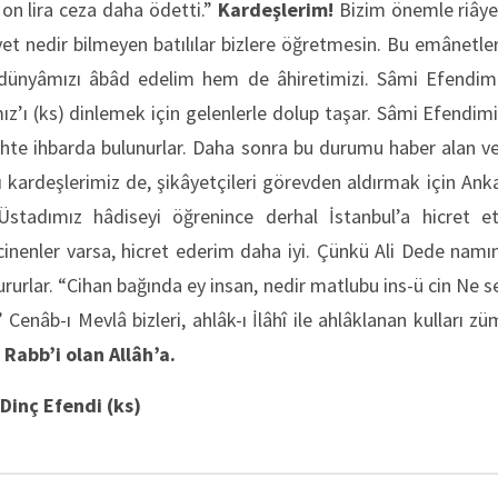
 on lira ceza daha ödetti.”
Kardeşlerim!
Bizim önemle riâye
yet nedir bilmeyen batılılar bizlere öğretmesin. Bu emânetlere
dünyâmızı âbâd edelim hem de âhiretimizi. Sâmi Efendimiz
ız’ı (ks) dinlemek için gelenlerle dolup taşar. Sâmi Efendim
yhte ihbarda bulunurlar. Daha sonra bu durumu haber alan v
 kardeşlerimiz de, şikâyetçileri görevden aldırmak için Anka
 Üstadımız hâdiseyi öğrenince derhal İstanbul’a hicret e
nenler varsa, hicret ederim daha iyi. Çünkü Ali Dede namı
ururlar. “Cihan bağında ey insan, nedir matlubu ins-ü cin Ne 
 Cenâb-ı Mevlâ bizleri, ahlâk-ı İlâhî ile ahlâklanan kulları z
Rabb’i olan Allâh’a.
Dinç Efendi (ks)