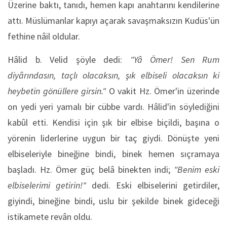
Üzerine baktı, tanıdı, hemen kapı anahtarını kendilerine
attı. Müslümanlar kapıyı açarak savaşmaksızın Kudüs'ün
fethine nâil oldular.
Hâlid b. Velid şöyle dedi:
"Yâ Ömer! Sen Rum
diyârındasın, taçlı olacaksın, şık elbiseli olacaksın ki
heybetin gönüllere girsin."
O vakit Hz. Ömer'in üzerinde
on yedi yeri yamalı bir cübbe vardı. Hâlid'in söylediğini
kabûl etti. Kendisi için şık bir elbise biçildi, başına o
yörenin liderlerine uygun bir taç giydi. Dönüşte yeni
elbiseleriyle bineğine bindi, binek hemen sıçramaya
başladı. Hz. Ömer güç belâ binekten indi;
"Benim eski
elbiselerimi getirin!"
dedi. Eski elbiselerini getirdiler,
giyindi, bineğine bindi, uslu bir şekilde binek gideceği
istikamete revân oldu.