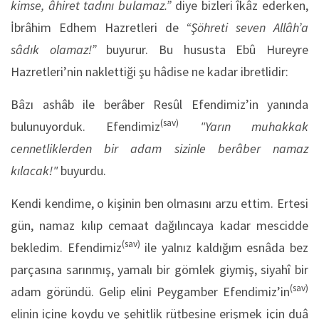
kimse, âhiret tadını bulamaz.”
diye bizleri îkâz ederken,
İbrâhim Edhem Hazretleri de
“Şöhreti seven Allâh’a
sâdık olamaz!”
buyurur. Bu hususta Ebû Hureyre
Hazretleri’nin naklettiği şu hâdise ne kadar ibretlidir:
Bâzı ashâb ile berâber Resûl Efendimiz’in yanında
(sav)
bulunuyorduk. Efendimiz
"Yarın muhakkak
cennetliklerden bir adam sizinle berâber namaz
kılacak!"
buyurdu.
Kendi kendime, o kişinin ben olmasını arzu ettim. Ertesi
gün, namaz kılıp cemaat dağılıncaya kadar mescidde
(sav)
bekledim. Efendimiz
ile yalnız kaldığım esnâda bez
parçasına sarınmış, yamalı bir gömlek giymiş, siyahî bir
(sav)
adam göründü. Gelip elini Peygamber Efendimiz’in
elinin içine koydu ve şehitlik rütbesine erişmek için duâ