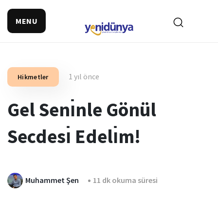
MENU
1 yıl önce
Hikmetler
Gel Senı̇nle Gönül
Secdesı̇ Edelı̇m!
Muhammet Şen
11 dk okuma süresi