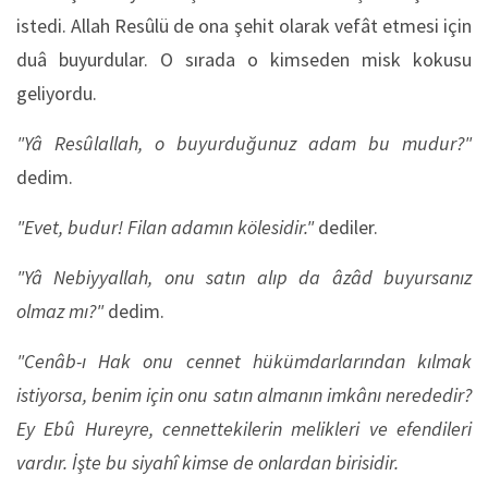
istedi. Allah Resûlü de ona şehit olarak vefât etmesi için
duâ buyurdular. O sırada o kimseden misk kokusu
geliyordu.
"Yâ Resûlallah, o buyurduğunuz adam bu mudur?"
dedim.
"Evet, budur! Filan adamın kölesidir."
dediler.
"Yâ Nebiyyallah, onu satın alıp da âzâd buyursanız
olmaz mı?"
dedim.
"Cenâb-ı Hak onu cennet hükümdarlarından kılmak
istiyorsa, benim için onu satın almanın imkânı nerededir?
Ey Ebû Hureyre, cennettekilerin melikleri ve efendileri
vardır. İşte bu siyahî kimse de onlardan birisidir.