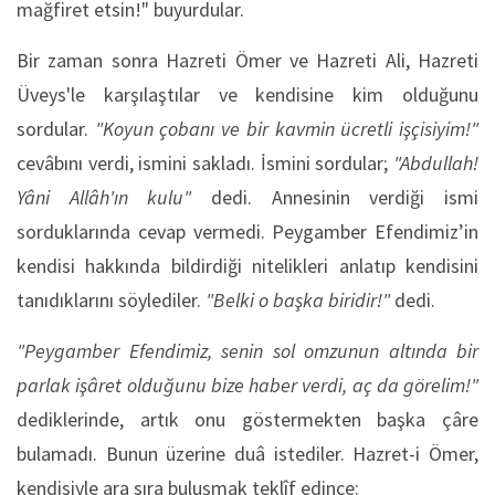
mağfiret etsin!" buyurdular.
Bir zaman sonra Hazreti Ömer ve Hazreti Ali, Hazreti
Üveys'le karşılaştılar ve kendisine kim olduğunu
sordular.
"Koyun çobanı ve bir kavmin ücretli işçisiyim!"
cevâbını verdi, ismini sakladı. İsmini sordular;
"Abdullah!
Yâni Allâh'ın kulu"
dedi. Annesinin verdiği ismi
sorduklarında cevap vermedi. Peygamber Efendimiz’in
kendisi hakkında bildirdiği nitelikleri anlatıp kendisini
tanıdıklarını söylediler.
"Belki o başka biridir!"
dedi.
"Peygamber Efendimiz, senin sol omzunun altında bir
parlak işâret olduğunu bize haber verdi, aç da görelim!"
dediklerinde, artık onu göstermekten başka çâre
bulamadı. Bunun üzerine duâ istediler. Hazret-i Ömer,
kendisiyle ara sıra buluşmak teklîf edince: