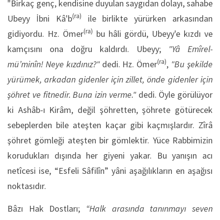
"Birkaç genç, kendisine duyulan saygıdan dolayı, sahabe
(ra)
Ubeyy İbni Kâ'b
ile birlikte yürürken arkasından
(ra)
gidiyordu. Hz. Ömer
bu hâli gördü, Ubeyy'e kızdı ve
kamçısını ona doğru kaldırdı. Ubeyy;
"Yâ Emîrel-
(ra)
mü’minîn! Neye kızdınız?"
dedi. Hz. Ömer
,
"Bu şekilde
yürümek, arkadan gidenler için zillet, önde gidenler için
şöhret ve fitnedir. Buna izin verme."
dedi. Öyle görülüyor
ki Ashâb-ı Kirâm, değil şöhretten, şöhrete götürecek
sebeplerden bile ateşten kaçar gibi kaçmışlardır. Zîrâ
şöhret gömleği ateşten bir gömlektir. Yüce Rabbimizin
korudukları dışında her giyeni yakar. Bu yanışın acı
netîcesi ise, “Esfeli Sâfilîn” yâni aşağılıkların en aşağısı
noktasıdır.
Bâzı Hak Dostları;
“Halk arasında tanınmayı seven