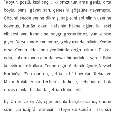
"Koyun gözlü, kızıl saçlı, iki omzunun arası geniş, orta
boylu, benzi gâyet sarı, çenesini göğsüne dayamıştır.
Gözünü secde yerine dikmiş, sağ elini sol elinin üzerine
koymuş, Kur'ân okur. Nefsinin hâline ağlar, iki eski
elbisesi var, kendisine saygı gösterilmez, yün elbise
giyer. Yeryüzünde tanınmaz, gökyüzünde bilinir. Yemîn
etse, Cenâb-ı Hak onu yemîninde doğru çıkarır. Dikkat
edin, sol omzunun altında beyaz bir parlaklık vardır. Bilin
ki kıyâmette kullara 'Cennete girin!' denildiğinde, Veysel
Karânî'ye 'Sen dur da, şefâat et!' buyrulur. Rebia ve
Mizar kabîlelerinin fertleri adedince, cehennemi hak
etmiş olanlar hakkında şefâati kabûl edilir.
Ey Ömer ve Ey Ali, eğer onunla karşılaşırsanız, ondan
sizin için istiğfâr etmesini isteyin de Cenâb-ı Hak sizi