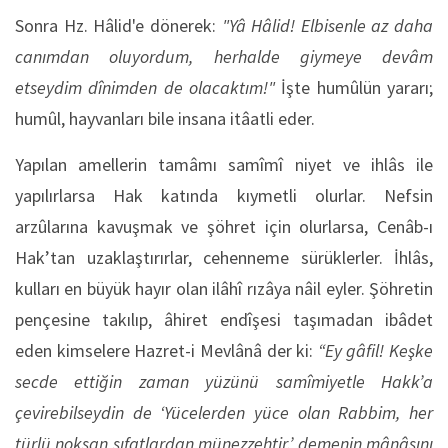
Sonra Hz. Hâlid'e dönerek:
"Yâ Hâlid! Elbisenle az daha
canımdan oluyordum, herhalde giymeye devâm
etseydim dînimden de olacaktım!"
İşte humûlün yararı;
humûl, hayvanları bile insana itâatli eder.
Yapılan amellerin tamâmı samîmî niyet ve ihlâs ile
yapılırlarsa Hak katında kıymetli olurlar. Nefsin
arzûlarına kavuşmak ve şöhret için olurlarsa, Cenâb-ı
Hak’tan uzaklaştırırlar, cehenneme sürüklerler. İhlâs,
kulları en büyük hayır olan ilâhî rızâya nâil eyler. Şöhretin
pençesine takılıp, âhiret endîşesi taşımadan ibâdet
eden kimselere Hazret-i Mevlânâ der ki:
“Ey gâfil! Keşke
secde ettiğin zaman yüzünü samîmiyetle Hakk’a
çevirebilseydin de ‘Yücelerden yüce olan Rabbim, her
türlü noksan sıfatlardan münezzehtir.’ demenin mânâsını