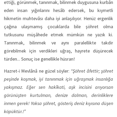
ettiği, görünmek, tanınmak, bilinmek duygusuna kurbân
eden insan yığınlarını hesâb edersek, bu kıymetli
hikmetin muhtevâsı daha iyi anlaşılıyor. Henüz ergenlik
çağına ulaşmamış çocuklarda bile şöhret olma
tutkusunu müşâhede etmek mümkün ne yazık ki.
Tanınmak, bilinmek ve aynı paralellikte takdir
görebilmek için verdikleri uğraş, hayrete düşürecek
türden... Sonuç ise genellikle hüsran!
Hazret-i Mevlânâ ne güzel söyler:
“Şöhret âfettir; şöhret
peşinde koşmak, iyi tanınmak için uğraşmak insanlığa
yakışmaz. Eğer sen hakîkati, aşk incisini arıyorsan
görünüşten kurtulman, denize dalman, derinliklere
inmen gerek! Yoksa şöhret, gösteriş deniz kıyısına düşen
köpüktür.!”