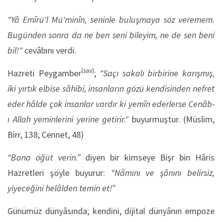
"Yâ Emîrü'l Mü'minîn, seninle buluşmaya söz veremem.
Bugünden sonra da ne ben seni bileyim, ne de sen beni
bil!"
cevâbını verdi.
(sav)
Hazreti Peygamber
;
"Saçı sakalı birbirine karışmış,
iki yırtık elbise sâhibi, insanların gözü kendisinden nefret
eder hâlde çok insanlar vardır ki yemîn ederlerse Cenâb-
ı Allah yeminlerini yerine getirir."
buyurmuştur. (Müslim,
Birr, 138; Cennet, 48)
“Bana öğüt verin.”
diyen bir kimseye Bişr bin Hâris
Hazretleri şöyle buyurur:
“Nâmını ve şânını belirsiz,
yiyeceğini helâlden temin et!”
Günümüz dünyâsında; kendini, dijital dünyânın empoze