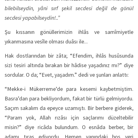
bilebilseydin, yâni sırf şekil secdesi değil de gönül
secdesi yapabilseydin!..”
Şu kıssanın gönüllerimizin ihlâs ve samîmiyetle
yıkanmasına vesîle olması duâsı ile...
Hak dostlarından bir zâta; “Efendim, ihlâs husûsunda
sizi tesiri altında bırakan bir hâdise yaşadınız mı?” diye
sordular. O da; “Evet, yaşadım.” dedi ve şunları anlattı:
“Mekke-i Mükerreme’de para kesemi kaybetmiştim.
Basra’dan para bekliyordum, fakat bir türlü gelmiyordu.
Saçım sakalım da epeyce uzamıştı. Bir berbere giderek,
“Param yok, Allah rızâsı için saçlarımı düzeltebilir
misin?” diye ricâda bulundum. O esnâda berber, bir
adamı tıraş ediyordu. Hemen yanındaki boş yeri