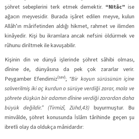
şöhret sebeplerini terk etmek demektir.
“Nitâc”
ise
ağacın meyvesidir. Burada işâret edilen meyve, kulun
Allâh’ın mârifetinden aldığı hikmet, rahmet ve ilimden
kinâyedir. Kişi bu ikramlara ancak nefsini öldürmek ve
rûhunu diriltmek ile kavuşabilir.
Kişinin din ve dünyâ işlerinde şöhret sâhibi olması,
dînine de, dünyâsına da pek çok zararlar verir.
(sav)
Peygamber Efendimiz
;
“Bir koyun sürüsünün içine
salıverilmiş iki aç kurdun o sürüye verdiği zarar, mala ve
şöhrete düşkün bir adamın dînine verdiği zarardan daha
büyük değildir.”
(Tirmizî, Zühd,43)
buyurmuştur. Bu
minvâlde, şöhret konusunda İslâm târihinde geçen şu
ibretli olay da oldukça mânidardır: