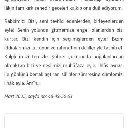
lâkin tam kırk senedir geceleri kalkıp ona duâ ediyorum.
Rabbimiz! Bizi, seni tevhîd edenlerden, birleyenlerden
eyle! Senin yolunda gitmemize engel olanlardan bizi
kurtar. Bizi kendin için seçilmişlerden eyle! Bizim
iddialarımızı lütfunun ve rahmetinin delilleriyle tashîh et.
Kalplerimizi temizle. Şöhret çukurunda boğulanlardan
olmaktan bizi ve neslimizi muhâfaza eyle. İhlâs aynası
ile gönlünü berraklaştıran sâlihler zümresine cümlemizi
ilhâk eyle. Âmîn...
Mart 2025, sayfa no: 48-49-50-51