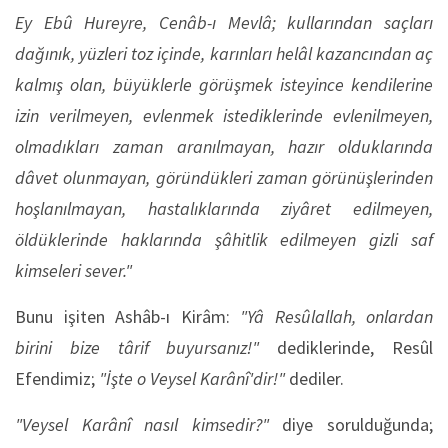
Ey Ebû Hureyre, Cenâb-ı Mevlâ; kullarından saçları
dağınık, yüzleri toz içinde, karınları helâl kazancından aç
kalmış olan, büyüklerle görüşmek isteyince kendilerine
izin verilmeyen, evlenmek istediklerinde evlenilmeyen,
olmadıkları zaman aranılmayan, hazır olduklarında
dâvet olunmayan, göründükleri zaman görünüşlerinden
hoşlanılmayan, hastalıklarında ziyâret edilmeyen,
öldüklerinde haklarında şâhitlik edilmeyen gizli saf
kimseleri sever."
Bunu işiten Ashâb-ı Kirâm:
"Yâ Resûlallah, onlardan
birini bize târif buyursanız!"
dediklerinde, Resûl
Efendimiz;
"İşte o Veysel Karânî'dir!"
dediler.
"Veysel Karânî nasıl kimsedir?"
diye sorulduğunda;