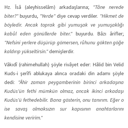
Hz. Îsâ (aleyhisselâm) arkadaşlarına;
"Tâne nerede
biter?"
buyurdu,
"Yerde"
diye cevap verdiler.
"Hikmet de
böyledir. Ancak toprak gibi yumuşak ve yumuşaklığı
kabûl eden gönüllerde biter."
buyurdu. Bâzı ârifler;
"Nefsini yerlere düşürüp gömersen, rûhunu gökten göğe
kaldırıp yükseltirsin."
demişlerdir.
Vâkıdî (rahimehullah) şöyle rivâyet eder: Hâlid bin Velid
Kuds-i şerîfi ablukaya alınca oradaki din adamı şöyle
dedi:
"Âhir zaman peygamberinin birinci arkadaşına
Kudüs'ün fethi mümkün olmaz, ancak ikinci arkadaşı
Kudüs'ü fethedebilir. Bana gösterin, onu tanırım. Eğer o
ise savaş olmaksızın sur kapısının anahtarlarını
kendisine veririm."