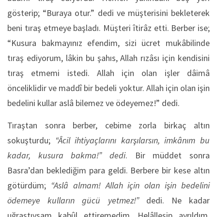
gösterip; “Buraya otur.” dedi ve müşterisini bekleterek
beni tıraş etmeye başladı. Müşteri îtirâz etti. Berber ise;
“Kusura bakmayınız efendim, sizi ücret mukâbilinde
tıraş ediyorum, lâkin bu şahıs, Allah rızâsı için kendisini
tıraş etmemi istedi. Allah için olan işler dâimâ
önceliklidir ve maddî bir bedeli yoktur. Allah için olan işin
bedelini kullar aslâ bilemez ve ödeyemez!” dedi.
Tıraştan sonra berber, cebime zorla birkaç altın
sokuşturdu;
“Âcil ihtiyaçlarını karşılarsın, imkânım bu
kadar, kusura bakma!” dedi
. Bir müddet sonra
Basra’dan beklediğim para geldi. Berbere bir kese altın
götürdüm;
“Aslâ almam! Allah için olan işin bedelini
ödemeye kulların gücü yetmez!”
dedi. Ne kadar
uğraştıysam kabûl ettiremedim. Helâlleşip ayrıldım,