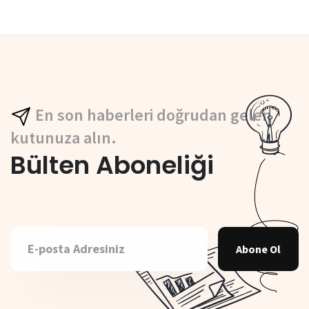
En son haberleri doğrudan gelen
kutunuza alın.
Bülten Aboneliği
Abone Ol