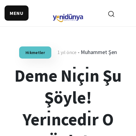
MENU
-
Muhammet Şen
1 yıl önce
Hikmetler
Deme Nı̇çı̇n Şu
Şöyle!
Yerı̇ncedı̇r O