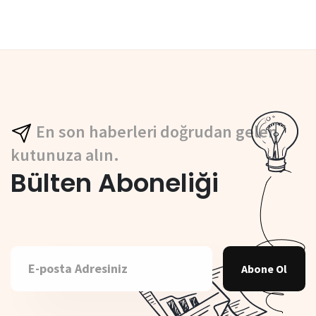
En son haberleri doğrudan gelen
kutunuza alın.
Bülten Aboneliği
Abone Ol