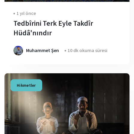
1 yıl önce
Tedbîrini Terk Eyle Takdîr
Hüdâ'nındır
Muhammet Şen
10 dk okuma süresi
Hikmetler