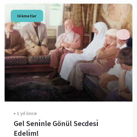
Hikmetler
1 yıl önce
Gel Senı̇nle Gönül Secdesı̇
Edelı̇m!