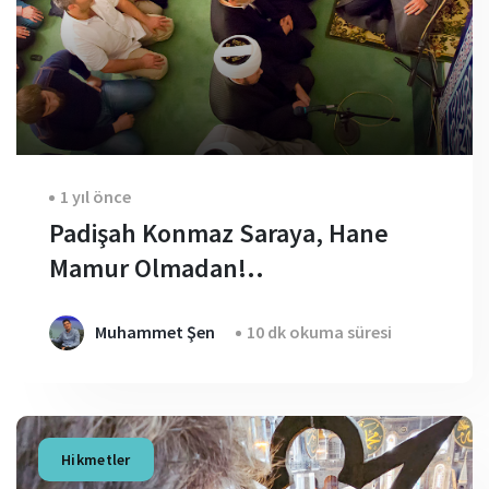
1 yıl önce
Padişah Konmaz Saraya, Hane
Mamur Olmadan!..
Muhammet Şen
10 dk okuma süresi
Hikmetler