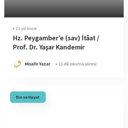
11 yıl önce
Hz. Peygamber’e (sav) İtâat /
Prof. Dr. Yaşar Kandemir
Misafir Yazar
11 dk okuma süresi
Din ve Hayat