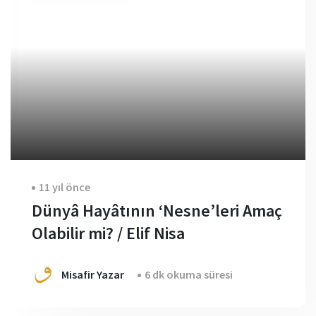
11 yıl önce
Dünyâ Hayâtının ‘Nesne’leri Amaç
Olabilir mi? / Elif Nisa
Misafir Yazar
6 dk okuma süresi