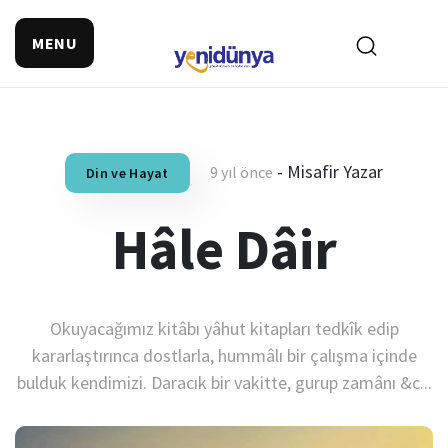
MENU
-
Misafir Yazar
9 yıl önce
Din ve Hayat
Hâle Dâir
Okuyacağımız kitâbı yâhut kitapları tedkîk edip
kararlaştırınca dostlarla, hummâlı bir çalışma içinde
bulduk kendimizi. Daracık bir vakitte, gurup zamânı &c...