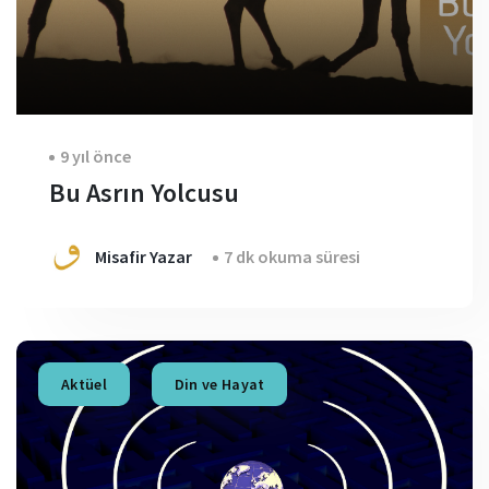
9 yıl önce
Bu Asrın Yolcusu
Misafir Yazar
7 dk okuma süresi
Aktüel
Din ve Hayat