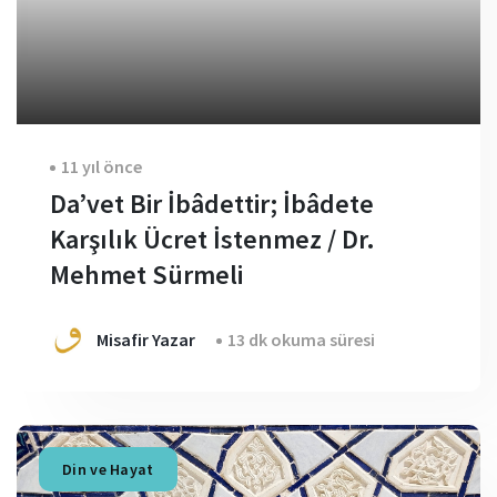
11 yıl önce
Da’vet Bir İbâdettir; İbâdete
Karşılık Ücret İstenmez / Dr.
Mehmet Sürmeli
Misafir Yazar
13 dk okuma süresi
Din ve Hayat