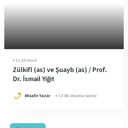
11 yıl önce
Zülkifl (as) ve Şuayb (as) / Prof.
Dr. İsmail Yiğit
Misafir Yazar
13 dk okuma süresi