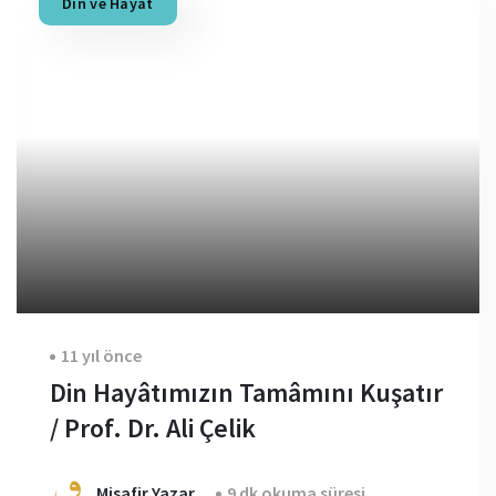
Din ve Hayat
11 yıl önce
Din Hayâtımızın Tamâmını Kuşatır
/ Prof. Dr. Ali Çelik
Misafir Yazar
9 dk okuma süresi