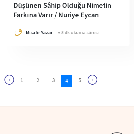
Düşünen Sâhip Olduğu Nimetin
Farkına Varır / Nuriye Eycan
Misafir Yazar
5 dk okuma süresi
1
2
3
5
‹
›
4