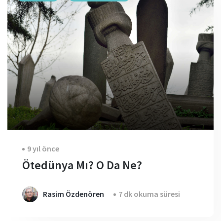
9 yıl önce
Ötedünya Mı? O Da Ne?
Rasim Özdenören
7 dk okuma süresi