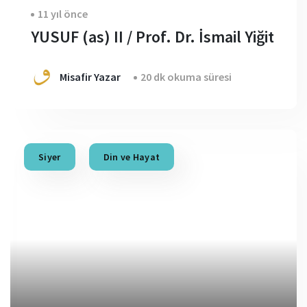
11 yıl önce
YUSUF (as) II / Prof. Dr. İsmail Yiğit
Misafir Yazar
20 dk okuma süresi
Siyer
Din ve Hayat