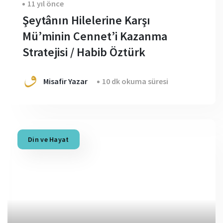
11 yıl önce
Şeytânın Hilelerine Karşı
Mü’minin Cennet’i Kazanma
Stratejisi / Habib Öztürk
Misafir Yazar
10 dk okuma süresi
Din ve Hayat