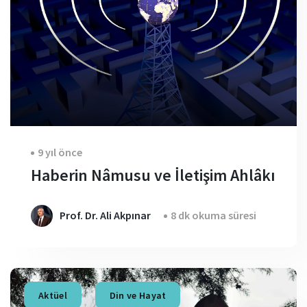
9 yıl önce
Haberin Nâmusu ve İletişim Ahlâkı
Prof. Dr. Ali Akpınar
8 dk okuma süresi
Aktüel
Din ve Hayat