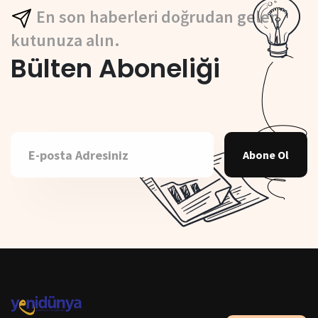
En son haberleri doğrudan gelen
kutunuza alın.
Bülten Aboneliği
Abone Ol