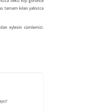
nızca sekiz kişi görünce
as tamam kılan yalnızca
ardan eylesin cümlemizi.
yız!