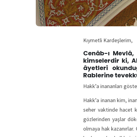
Kıymetli Kardeşlerim,
Cenâb-ı Mevlâ, 
kimselerdir ki, 
âyetleri okundu
Rablerine tevekkül
Hakk’a inananları göster
Hakk’a inanan kim, inan
seher vaktinde hacet k
gözlerinden yaşlar döke
olmaya hak kazanırlar. 