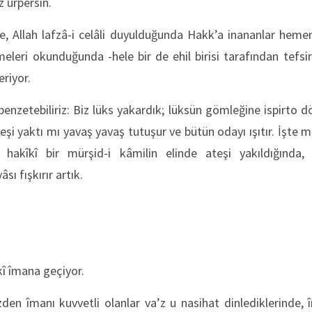
 ürpersin.
de, Allah lafzâ-i celâli duyulduğunda Hakk’a inananlar hemen 
imeleri okunduğunda -hele bir de ehil birisi tarafından tefsir
eriyor.
nzetebiliriz: Biz lüks yakardık; lüksün gömleğine ispirto dök
ateşi yaktı mı yavaş yavaş tutuşur ve bütün odayı ışıtır. İşt
, hakîkî bir mürşid-i kâmilin elinde ateşi yakıldığında
sı fışkırır artık.
kî îmana geçiyor.
zden îmanı kuvvetli olanlar va’z u nasihat dinlediklerinde,