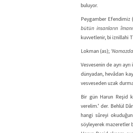
buluyor.
Peygamber Efendimiz (
bütün insanların îman
kuvvetlenir, bi iznillahi 
Lokman (as);
‘Namazda 
Vesvesenin de ayrı ayrı 
dünyadan, hevâdan kayna
vesveseden uzak durmak
Bir gün Harun Reşid ka
verelim.’ der. Behlül 
hangi sûreyi okuduğunu
söyleyerek mazeretler 