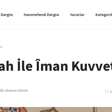
 Dergisi
Hanımefendi Dergisi
Yazarlar
Kategoril
ce
lah İle Îman Kuvve
 dk okuma süresi
0