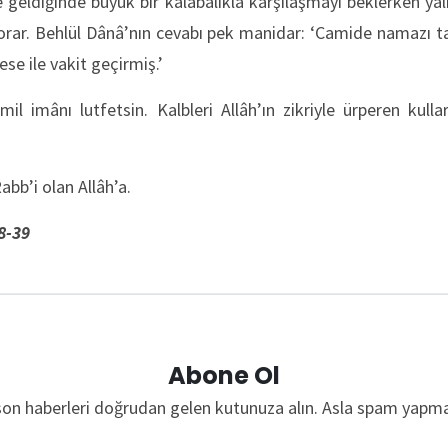
eldiğinde büyük bir kalabalıkla karşılaşmayı beklerken yal
rar. Behlül Dânâ’nın cevabı pek manidar: ‘Camide namazı t
vese ile vakit geçirmiş.’
il imânı lutfetsin. Kalbleri Allâh’ın zikriyle ürperen kull
bb’i olan Allâh’a.
8-39
Abone Ol
son haberleri doğrudan gelen kutunuza alın. Asla spam yapma