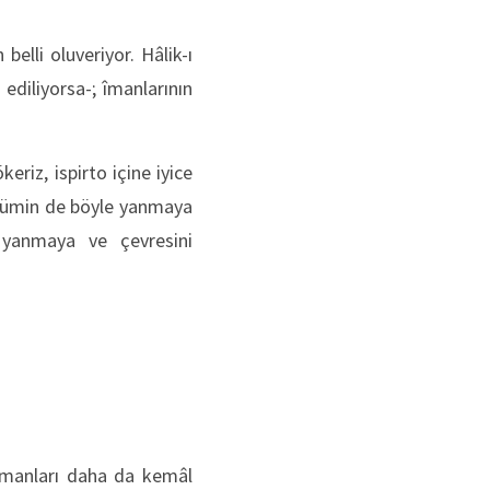
belli oluveriyor. Hâlik-ı
 ediliyorsa-; îmanlarının
eriz, ispirto içine iyice
e mümin de böyle yanmaya
, yanmaya ve çevresini
 îmanları daha da kemâl