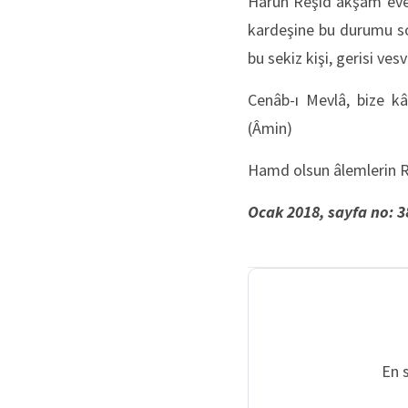
Harun Reşid akşam eve g
kardeşine bu durumu so
bu sekiz kişi, gerisi ves
Cenâb-ı Mevlâ, bize kâm
(Âmin)
Hamd olsun âlemlerin Ra
Ocak 2018, sayfa no: 3
En 