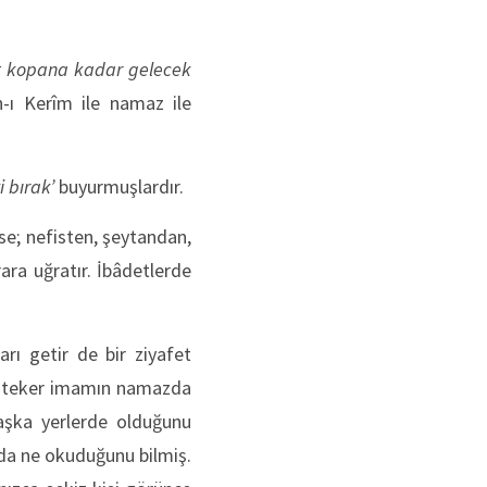
et kopana kadar gelecek
n-ı Kerîm ile namaz ile
 bırak
’
buyurmuşlardır.
ese; nefisten, şeytandan,
ara uğratır. İbâdetlerde
ı getir de bir ziyafet
er teker imamın namazda
başka yerlerde olduğunu
da ne okuduğunu bilmiş.