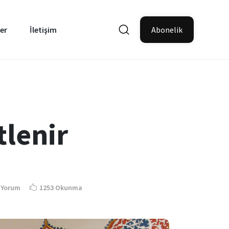
er
İletişim
Abonelik
tlenir
 Yorum
1253 Okunma