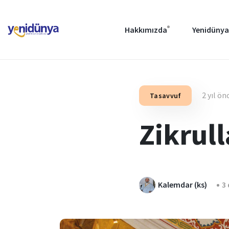
Hakkımızda
Yenidünya
2 yıl ön
Tasavvuf
Zikrul
Kalemdar (ks)
3