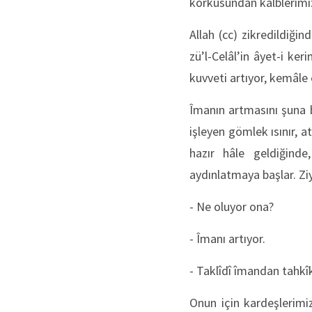
korkusundan kalblerimiz
Allah (cc) zikredildiğin
zü’l-Celâl’in âyet-i ker
kuvveti artıyor, kemâle 
Îmanın artmasını şuna be
işleyen gömlek ısınır, 
hazır hâle geldiğinde
aydınlatmaya başlar. Ziyâ
- Ne oluyor ona?
- Îmanı artıyor.
- Taklîdî îmandan tahkî
Onun için kardeşlerimi