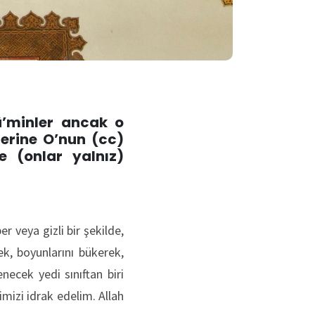
ü’minler ancak o
lerine O’nun (cc)
e (onlar yalnız)
 veya gizli bir şekilde,
ek, boyunlarını bükerek,
necek yedi sınıftan biri
mizi idrak edelim. Allah