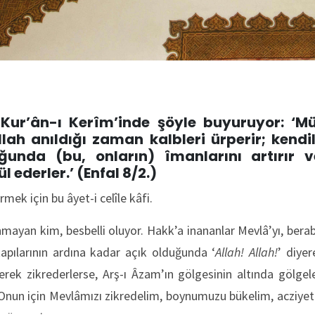
Kur’ân-ı Kerîm’inde şöyle buyuruyor: ‘M
Allah anıldığı zaman kalbleri ürperir; kendi
ğunda (bu, onların) îmanlarını artırır v
 ederler.’ (Enfal 8/2.)
mek için bu âyet-i celîle kâfi.
mayan kim, besbelli oluyor. Hakk’a inananlar Mevlâ’yı, beraber
apılarının ardına kadar açık olduğunda ‘
Allah! Allah!
’ diyer
rek zikrederlerse, Arş-ı Âzam’ın gölgesinin altında gölgele
Onun için Mevlâmızı zikredelim, boynumuzu bükelim, acziyeti