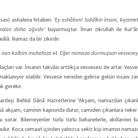
sav) ashabına hitaben:
‘Ey ashâbım! Sıddîkin îmanı, kıyam
ından daha ağırdır’
buyurmuştur. Îman zikrullah ile Kur’â
Teâlâ. Namaz da bir zikirdir.
isen kalbini muhafaza et. Eğer namaza durmuşsan vesveseyi
ilaçları var. İnsanın takvâsı arttıkça vesvesesi de artar. Vesv
klanıyor olabilir. Vesvese nereden gelirse gelsin insanı zar
 gerekir.
rdeşi Behlül Dânâ Hazretlerine ‘Akşam, namazdan çıkanlar
Dânâ akşam, caminin kapısında durur; camiden çıkanlara tek
 sorar. Bilemeyenler türlü türlü bahanelerle, akıllarının 
bulur. Koca cemaat içinden yalnızca sekiz kişi imamın namaz