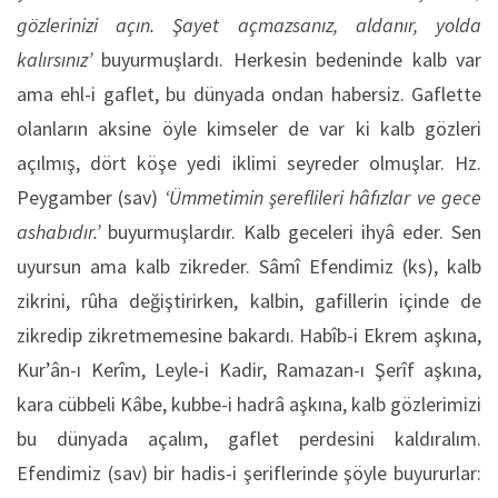
gözlerinizi açın. Şayet açmazsanız, aldanır, yolda
kalırsınız’
buyurmuşlardı. Herkesin bedeninde kalb var
ama ehl-i gaflet, bu dünyada ondan habersiz. Gaflette
olanların aksine öyle kimseler de var ki kalb gözleri
açılmış, dört köşe yedi iklimi seyreder olmuşlar. Hz.
Peygamber (sav)
‘Ümmetimin şereflileri hâfızlar ve gece
ashabıdır.’
buyurmuşlardır. Kalb geceleri ihyâ eder. Sen
uyursun ama kalb zikreder. Sâmî Efendimiz (ks), kalb
zikrini, rûha değiştirirken, kalbin, gafillerin içinde de
zikredip zikretmemesine bakardı. Habîb-i Ekrem aşkına,
Kur’ân-ı Kerîm, Leyle-i Kadir, Ramazan-ı Şerîf aşkına,
kara cübbeli Kâbe, kubbe-i hadrâ aşkına, kalb gözlerimizi
bu dünyada açalım, gaflet perdesini kaldıralım.
Efendimiz (sav) bir hadis-i şeriflerinde şöyle buyururlar: