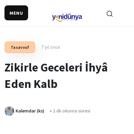
MENU
7 yıl önce
Tasavvuf
Zikirle Geceleri İhyâ
Eden Kalb
Kalemdar (ks)
2 dk okuma süresi