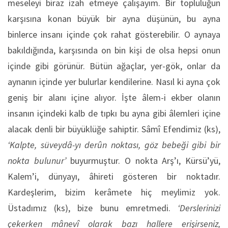
meseleyi biraz izah etmeye çalışayım. Bir topluluğun
karşısına konan büyük bir ayna düşünün, bu ayna
binlerce insanı içinde çok rahat gösterebilir. O aynaya
bakıldığında, karşısında on bin kişi de olsa hepsi onun
içinde gibi görünür. Bütün ağaçlar, yer-gök, onlar da
aynanın içinde yer bulurlar kendilerine. Nasıl ki ayna çok
geniş bir alanı içine alıyor. İşte âlem-i ekber olanın
insanın içindeki kalb de tıpkı bu ayna gibi âlemleri içine
alacak denli bir büyüklüğe sahiptir. Sâmî Efendimiz (ks),
‘Kalpte, süveydâ-yı derûn noktası, göz bebeği gibi bir
nokta bulunur’
buyurmuştur. O nokta Arş’ı, Kürsü’yü,
Kalem’i, dünyayı, âhireti gösteren bir noktadır.
Kardeşlerim, bizim kerâmete hiç meylimiz yok.
Üstadımız (ks), bize bunu emretmedi.
‘Derslerinizi
çekerken mânevî olarak bazı hallere erişirseniz,