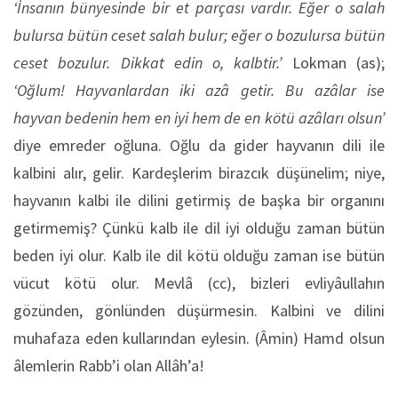
‘İnsanın bünyesinde bir et parçası vardır. Eğer o salah
bulursa bütün ceset salah bulur; eğer o bozulursa bütün
ceset bozulur. Dikkat edin o, kalbtir.’
Lokman (as);
‘Oğlum! Hayvanlardan iki azâ getir. Bu azâlar ise
hayvan bedenin hem en iyi hem de en kötü azâları olsun’
diye emreder oğluna. Oğlu da gider hayvanın dili ile
kalbini alır, gelir. Kardeşlerim birazcık düşünelim; niye,
hayvanın kalbi ile dilini getirmiş de başka bir organını
getirmemiş? Çünkü kalb ile dil iyi olduğu zaman bütün
beden iyi olur. Kalb ile dil kötü olduğu zaman ise bütün
vücut kötü olur. Mevlâ (cc), bizleri evliyâullahın
gözünden, gönlünden düşürmesin. Kalbini ve dilini
muhafaza eden kullarından eylesin. (Âmin) Hamd olsun
âlemlerin Rabb’i olan Allâh’a!