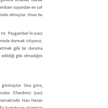
 membaın suyundan en saf
etinde olmuştur. Onun bu
) Hz. Peygamber’in (sav)
zerinde durmak istiyoruz.
retmek gibi bir duruma
edildiği gibi olmadığını
k görmüştür. Ona göre,
ûrudur. Efendimiz (sav)
unmamaktadır. Hacı Hasan
yolla kurtuluşun mümkün