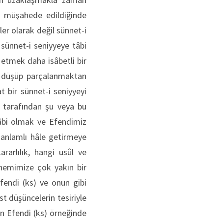
ı müşahede edildiğinde
er olarak değil sünnet-i
sünnet-i seniyyeye tâbi
 etmek daha isâbetli bir
en düşüp parçalanmaktan
t bir sünnet-i seniyyeyi
r tarafından şu veya bu
tâbi olmak ve Efendimiz
 anlamlı hâle getirmeye
rarlılık, hangi usûl ve
önemimize çok yakın bir
fendi (ks) ve onun gibi
st düşüncelerin tesiriyle
san Efendi (ks) örneğinde