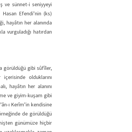
 ve sünnet-i seniyyeyi
Hasan Efendi’nin (ks)
, hayâtın her alanında
kla vurguladığı hatırdan
 görüldüğü gibi sûfîler,
içerisinde olduklarını
ı, hayâtın her alanını
çme ve giyim-kuşam gibi
’ân-ı Kerîm’in kendisine
 örneğinde de görüldüğü
çmişten günümüze hiçbir
en uzaklaşmakla zaman