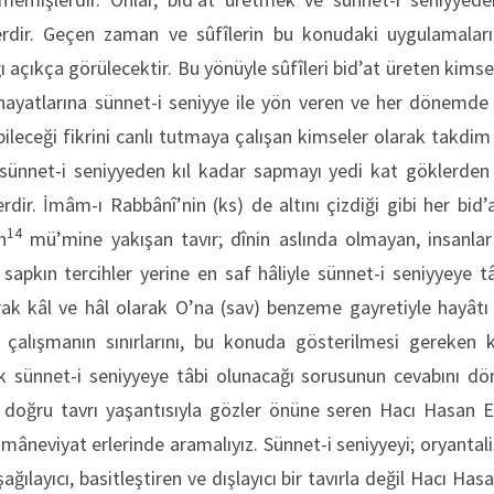
rdir. Geçen zaman ve sûfîlerin bu konudaki uygulamalar
açıkça görülecektir. Bu yönüyle sûfîleri bid’at üreten kimsel
hayatlarına sünnet-i seniyye ile yön veren ve her dönemde 
bileceği fikrini canlı tutmaya çalışan kimseler olarak takdim
r, sünnet-i seniyyeden kıl kadar sapmayı yedi kat göklerd
rdir. İmâm-ı Rabbânî’nin (ks) de altını çizdiği gibi her bid’a
14
n
mü’mine yakışan tavır; dînin aslında olmayan, insanla
 sapkın tercihler yerine en saf hâliyle sünnet-i seniyyeye 
arak kâl ve hâl olarak O’na (sav) benzeme gayretiyle hayâtı
 çalışmanın sınırlarını, bu konuda gösterilmesi gereken ka
ak sünnet-i seniyyeye tâbi olunacağı sorusunun cevabını d
doğru tavrı yaşantısıyla gözler önüne seren Hacı Hasan E
mâneviyat erlerinde aramalıyız. Sünnet-i seniyyeyi; oryantali
şağılayıcı, basitleştiren ve dışlayıcı bir tavırla değil Hacı Ha