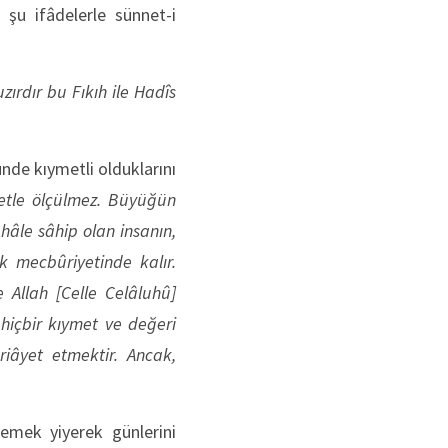
 şu ifâdelerle sünnet-i
uzırdır bu
Fıkıh ile Hadîs
ünde kıymetli olduklarını
âmetle ölçülmez. Büyüğün
hâle sâhip olan insanın,
 mecbûriyetinde kalır.
 Allah [Celle Celâluhû]
 hiçbir kıymet ve değeri
riâyet etmektir. Ancak,
emek yiyerek günlerini