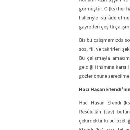
görmüştür. O (ks) her h
halleriyle istifâde etm
gayretleri çeşitli çalış
Biz bu çalışmamızda son
söz, fiil ve takrirleri 
Bu çalışmayla amacımız
geldiği ithâmına karşı 
gözler önüne serebilmek
Hacı Hasan Efendi’ni
Hacı Hasan Efendi (ks
Resûlullâh (sav) bütün
çekirdektir ki bu özell
Efendi (ks); söz, fiil