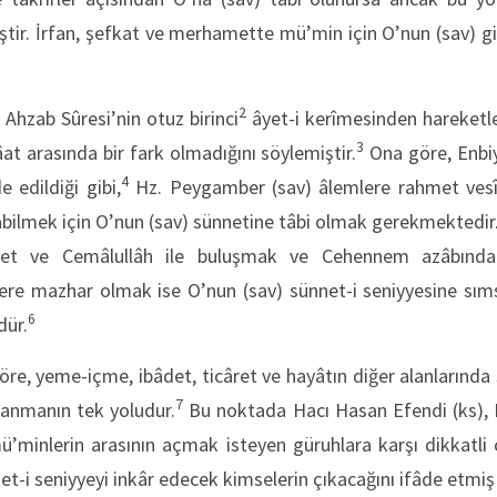
iştir. İrfan, şefkat ve merhamette mü’min için O’nun (sav) 
2
 Ahzab Sûresi’nin otuz birinci
âyet-i kerîmesinden hareketle 
3
âat arasında bir fark olmadığını söylemiştir.
Ona göre, Enbiy
4
 edildiği gibi,
Hz. Peygamber (sav) âlemlere rahmet vesîle
bilmek için O’nun (sav) sünnetine tâbi olmak gerekmektedir
et ve Cemâlullâh ile buluşmak ve Cehennem azâbında
ere mazhar olmak ise O’nun (sav) sünnet-i seniyyesine sıms
6
ür.
re, yeme-içme, ibâdet, ticâret ve hayâtın diğer alanlarında 
7
azanmanın tek yoludur.
Bu noktada Hacı Hasan Efendi (ks), 
mü’minlerin arasının açmak isteyen güruhlara karşı dikkatli
nnet-i seniyyeyi inkâr edecek kimselerin çıkacağını ifâde etmiş