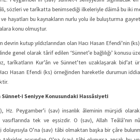
âli, sözleri ve tarîkatta benimsediği ilkeleriyle dâimâ bu iki
e ve hayatları bu kaynakların nurlu yolu ile buluşturma gayr
malara konu olmuştur.
 devrin kutup yıldızlarından olan Hacı Hasan Efendi’nin (ks
şeklinde genel olarak târif edilen ‘Sünnet’e bağlılığı’ konusu ü
, tarîkatların Kur’ân ve Sünnet’ten uzaklaşarak bid’at ü
Hacı Hasan Efendi (ks) örneğinden hareketle durumun iddia 
tir.
n Sünnet-i Seniyye Konusundaki Hassâsiyeti
), Hz. Peygamber’i (sav) insanlık âleminin mürşidi olara
 vasıflarında tek ve eşsizdir. O (sav), Allah Teâlâ’nın n
iği dolayısıyla O’na (sav) tâbi olmaktan başka bir çâre bul
 ve takrirler açısından O’na (sav) tâbi olunursa ancak bu 