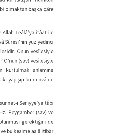
gibi olmaktan başka çâre
Allah Teâlâ’ya itâat ile
â Sûresi’nin yüz yedinci
sidir. Onun vesîlesiyle
5
.
O’nun (sav) vesîlesiyle
n kurtulmak anlamına
ıkı yapışıp bu minvâlde
sünnet-i Seniyye’ye tâbi
Hz. Peygamber (sav) ve
 olunması gerektiğini de
 ve bu kesime aslâ itibâr