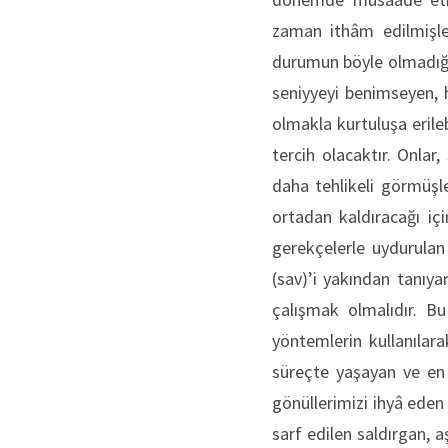
zaman ithâm edilmişle
durumun böyle olmadığı 
seniyyeyi benimseyen, 
olmakla kurtuluşa erile
tercih olacaktır. Onla
daha tehlikeli görmüşle
ortadan kaldıracağı içi
gerekçelerle uydurulan
(sav)’i yakından tanıy
çalışmak olmalıdır. Bu
yöntemlerin kullanılar
süreçte yaşayan ve en 
gönüllerimizi ihyâ eden 
sarf edilen saldırgan, a