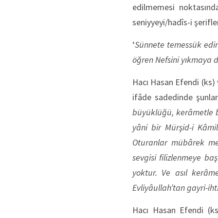
edilmemesi noktasında 
seniyyeyi/hadîs-i şerifl
‘
Sünnete temessük edi
öğren
Nefsini yıkmaya 
Hacı Hasan Efendi (ks) v
ifâde sadedinde şunları
büyüklüğü, kerâmetle bi
yâni bir Mürşid-i Kâmi
Oturanlar mübârek mecl
sevgisi filizlenmeye ba
yoktur. Ve asıl kerâme
Evliyâullah’tan gayri-ih
Hacı Hasan Efendi (ks