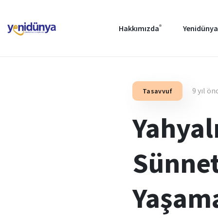
Hakkımızda
Yenidünya
9 yıl ön
Tasavvuf
Yahyalı
Sünnet
Yaşama