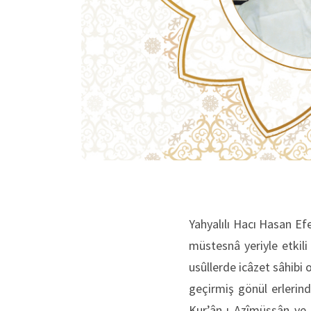
Yahyalılı Hacı Hasan Ef
müstesnâ yeriyle etkili
usûllerde icâzet sâhibi
geçirmiş gönül erlerind
Kur’ân-ı Azîmüşşân ve 