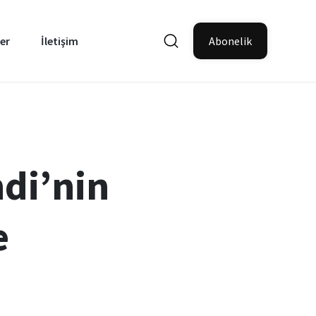
er
İletişim
Abonelik
ndi’nin
e