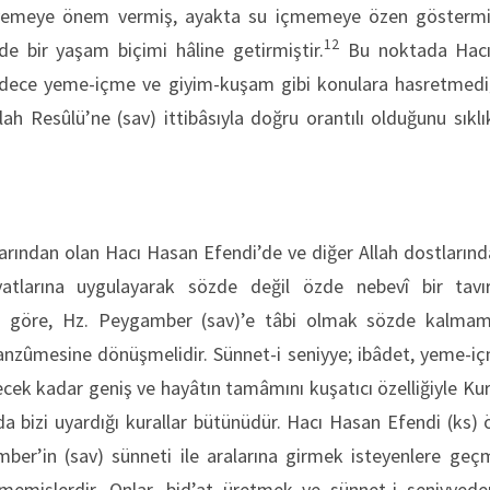
yemeye önem vermiş, ayakta su içmemeye özen göstermiş
12
de bir yaşam biçimi hâline getirmiştir.
Bu noktada Hacı 
dece yeme-içme ve giyim-kuşam gibi konulara hasretmediği
ah Resûlü’ne (sav) ittibâsıyla doğru orantılı olduğunu sıklı
larından olan Hacı Hasan Efendi’de ve diğer Allah dostlarında
yatlarına uygulayarak sözde değil özde nebevî bir tavır 
ra göre, Hz. Peygamber (sav)’e tâbi olmak sözde kalmamal
anzûmesine dönüşmelidir. Sünnet-i seniyye; ibâdet, yeme-i
ek kadar geniş ve hayâtın tamâmını kuşatıcı özelliğiyle Kur
a bizi uyardığı kurallar bütünüdür. Hacı Hasan Efendi (ks)
amber’in (sav) sünneti ile aralarına girmek isteyenlere ge
mişlerdir. Onlar, bid’at üretmek ve sünnet-i seniyyed