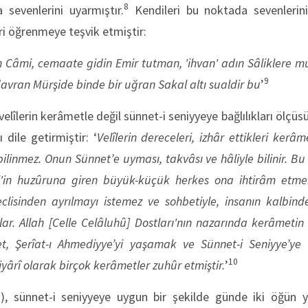
8
sevenlerini uyarmıştır.
Kendileri bu noktada sevenlerini
eri öğrenmeye teşvik etmiştir:
n
Câmi, cemaate gidin
Emir tutman, 'ihvan' adın
Sâliklere m
9
davran
Mürşide binde bir uğran
Sakal altı sualdir bu
’
elîlerin kerâmetle değil sünnet-i seniyyeye bağlılıkları ölçüs
 dile getirmiştir: ‘
Velîlerin dereceleri, izhâr ettikleri ker
linmez. Onun Sünnet’e uyması, takvâsı ve hâliyle bilinir. Bu 
l'in huzûruna giren büyük-küçük herkes ona ihtirâm etmek
isinden ayrılmayı istemez ve sohbetiyle, insanın kalbinde
şlar. Allah [Celle Celâluhû] Dostları'nın nazarında kerâmetin
t, Şerîat-ı Ahmediyye’yi yaşamak ve Sünnet-i Seniyye’ye 
10
tiyârî olarak birçok kerâmetler zuhûr etmiştir.
’
), sünnet-i seniyyeye uygun bir şekilde günde iki öğün y