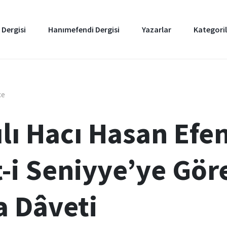
 Dergisi
Hanımefendi Dergisi
Yazarlar
Kategoril
ce
lı Hacı Hasan Efe
-i Seniyye’ye Gör
 Dâveti