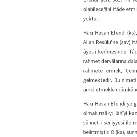
olabileceğini ifâde etm
1
yoktur.
Hacı Hasan Efendi (ks),
Allah Resûlü’ne (sav) it
âyet-i kerîmesinde ifâde
rahmet deryâlarına dala
rahmete ermek; Cenn
gelmektedir. Bu nimetl
amel etmekle mümkünd
Hacı Hasan Efendi’ye gö
olmak rızâ-yı ilâhîyi k
sünnet-i seniyyesi ile 
belirtmiştir. O (ks), sü