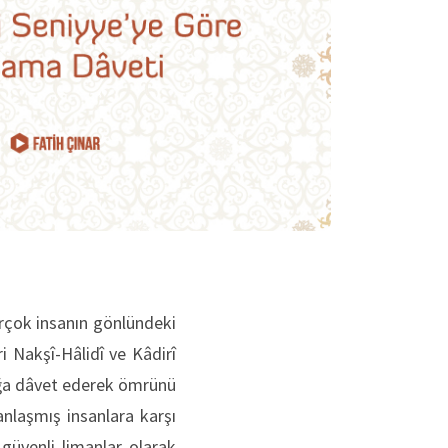
irçok insanın gönlündeki
i Nakşî-Hâlidî ve Kâdirî
luğa dâvet ederek ömrünü
anlaşmış insanlara karşı
güvenli limanlar olarak