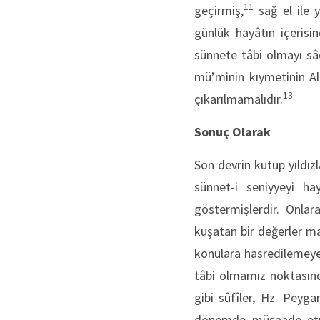
11
geçirmiş,
sağ el ile 
günlük hayâtın içerisin
sünnete tâbi olmayı sâ
mü’minin kıymetinin All
13
çıkarılmamalıdır.
Sonuç Olarak
Son devrin kutup yıldız
sünnet-i seniyyeyi ha
göstermişlerdir. Onla
kuşatan bir değerler m
konulara hasredilemeyec
tâbi olmamız noktasınd
gibi sûfîler, Hz. Peyg
dönemde müsaade etme