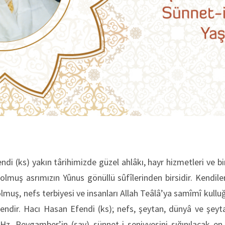
endi (ks) yakın târihimizde güzel ahlâkı, hayr hizmetleri ve b
 olmuş asrımızın Yûnus gönüllü sûfîlerinden birsidir. Kendiler
 olmuş, nefs terbiyesi ve insanları Allah Teâlâ’ya samîmî kul
endir. Hacı Hasan Efendi (ks); nefs, şeytan, dünyâ ve şeyt
Hz. Peygamber’in (sav) sünnet-i seniyyesini sığınılacak en 