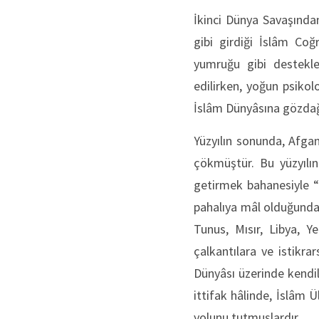
İkinci Dünya Savaşından 
gibi girdiği İslâm Coğ
yumruğu gibi destekle
edilirken, yoğun psikol
İslâm Dünyâsına gözdağı
Yüzyılın sonunda, Afgani
çökmüştür. Bu yüzyılı
getirmek bahanesiyle “M
pahalıya mâl olduğunda
Tunus, Mısır, Libya, 
çalkantılara ve istikr
Dünyâsı üzerinde kendil
ittifak hâlinde, İslâm 
yolunu tutmuşlardır.