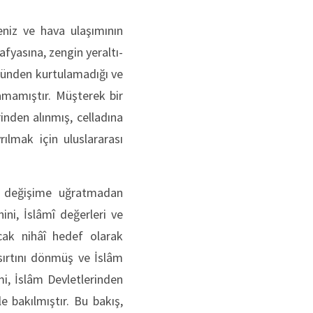
eniz ve hava ulaşımının
fyasına, zengin yeraltı-
münden kurtulamadığı ve
şamamıştır. Müşterek bir
inden alınmış, celladına
ılmak için uluslararası
mu değişime uğratmadan
ni, İslâmî değerleri ve
cak nihâî hedef olarak
sırtını dönmüş ve İslâm
i, İslâm Devletlerinden
e bakılmıştır. Bu bakış,