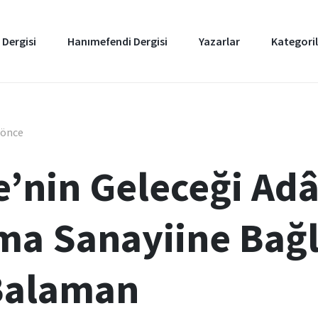
 Dergisi
Hanımefendi Dergisi
Yazarlar
Kategoril
l önce
e’nin Geleceği Adâ
a Sanayiine Bağlı
Balaman