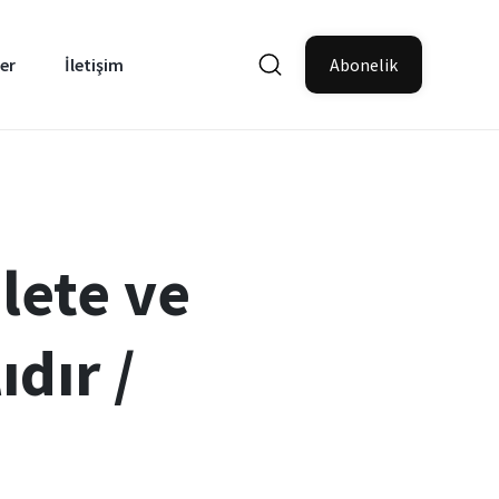
er
İletişim
Abonelik
lete ve
dır /