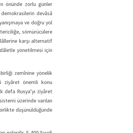
in önünde zorlu günler
ç demokrasilerin devâsâ
ayanışmaya ve doğru yol
tericiliğe, sömürücülere
llerine karşı alternatif
dâletle yönetilmesi için
birliği zemînine yönelik
ği ziyâret önemli konu
ilk defa Rusya’yı ziyâret
sistemi üzerinde varılan
e birlikte düşünüldüğünde
rı nelerdir, S-400 Suudi