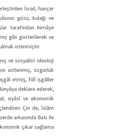
leştirilen İsrail, hançer
yâsının gözü, kulağı ve
şlar tarafından himâye
miş gibi gösterilerek ve
ulmak istenmiştir.
mış ve sosyalist ideoloji
nı üstlenmiş, özgürlük
âl etmiş, fiilî işgâller
dünyâya deklare ederek,
al, siyâsî ve ekonomik
çlendiren Çin de, İslâm
perde arkasında Batı ile
e ekonomik çıkar sağlama