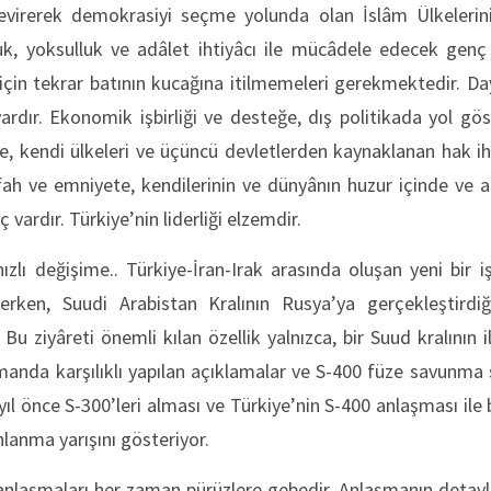
devirerek demokrasiyi seçme yolunda olan İslâm Ülkelerin
uk, yoksulluk ve adâlet ihtiyâcı ile mücâdele edecek gen
 için tekrar batının kucağına itilmemeleri gerekmektedir. D
 vardır. Ekonomik işbirliği ve desteğe, dış politikada yol gös
ne, kendi ülkeleri ve üçüncü devletlerden kaynaklanan hak ihlâ
fah ve emniyete, kendilerinin ve dünyânın huzur içinde ve a
 vardır. Türkiye’nin liderliği elzemdir.
zlı değişime.. Türkiye-İran-Irak arasında oluşan yeni bir iş
rken, Suudi Arabistan Kralının Rusya’ya gerçekleştirdi
. Bu ziyâreti önemli kılan özellik yalnızca, bir Suud kralının 
manda karşılıklı yapılan açıklamalar ve S-400 füze savunma 
 yıl önce S-300’leri alması ve Türkiye’nin S-400 anlaşması il
hlanma yarışını gösteriyor.
anlaşmaları her zaman pürüzlere gebedir. Anlaşmanın detayla