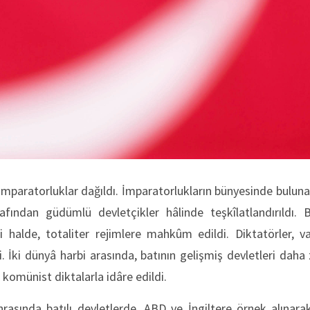
imparatorluklar dağıldı. İmparatorlukların bünyesinde bulunan
arafından güdümlü devletçikler hâlinde teşkîlatlandırıldı. 
ri halde, totaliter rejimlere mahkûm edildi. Diktatörler, v
 İki dünyâ harbi arasında, batının gelişmiş devletleri daha z
a komünist diktalarla idâre edildi.
nrasında batılı devletlerde, ABD ve İngiltere örnek alınar