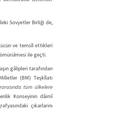
ki Sovyetler Birliği de,
gücün ve temsîl ettikleri
sömürülmesi ile geçti.
şın gâlipleri tarafından
illetler (BM) Teşkîlatı
ararasında tüm ülkelere
enlik Konseyinin dâimî
afyasındaki çıkarlarını