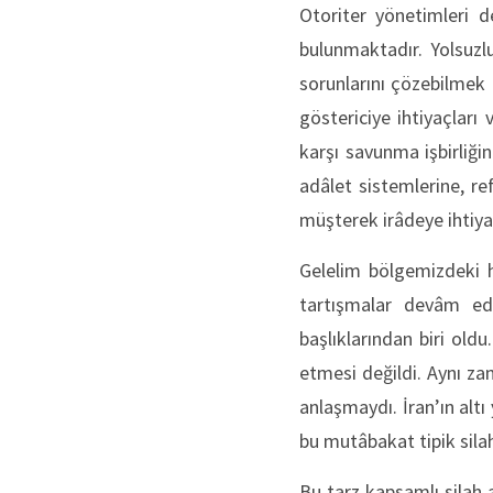
Otoriter yönetimleri 
bulunmaktadır. Yolsuzl
sorunlarını çözebilmek
göstericiye ihtiyaçları
karşı savunma işbirliği
adâlet sistemlerine, re
müşterek irâdeye ihtiyaç
Gelelim bölgemizdeki hı
tartışmalar devâm ede
başlıklarından biri oldu
etmesi değildi. Aynı za
anlaşmaydı. İran’ın altı
bu mutâbakat tipik sila
Bu tarz kapsamlı silah 