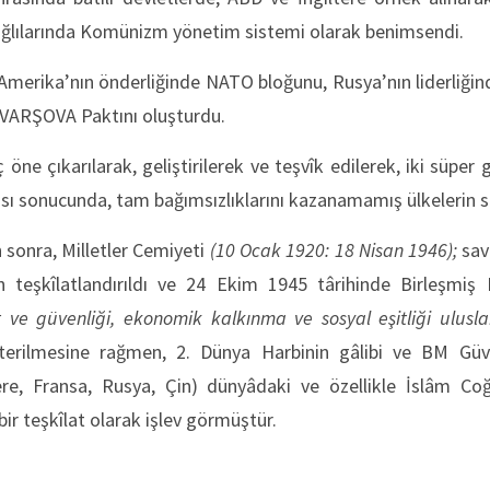
bağlılarında Komünizm yönetim sistemi olarak benimsendi.
merika’nın önderliğinde NATO bloğunu, Rusya’nın liderliğinde
 VARŞOVA Paktını oluşturdu.
ç öne çıkarılarak, geliştirilerek ve teşvîk edilerek, iki süper 
lması sonucunda, tam bağımsızlıklarını kazanamamış ülkelerin 
 sonra, Milletler Cemiyeti
(10 Ocak 1920: 18 Nisan 1946);
sava
n teşkîlatlandırıldı ve 24 Ekim 1945 târihinde Birleşmiş M
 ve güvenliği, ekonomik kalkınma ve sosyal eşitliği ulusl
terilmesine rağmen, 2. Dünya Harbinin gâlibi ve BM Güv
tere, Fransa, Rusya, Çin) dünyâdaki ve özellikle İslâm Coğr
ir teşkîlat olarak işlev görmüştür.