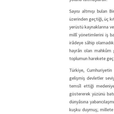
Sayısı altmışı bulan B
üzerinden geçtiği, üç k
yerüstü kaynaklarına v
millî yönetimlerini iş 
irâdeye sâhip olamadıkl
hayrân olan mahkûm gib
toplumun harekete geçm
Türkiye, Cumhuriyetin
gelişmiş devletler sev
temsîl ettiği medeniy
göstererek yüzünü batı
dünyâsına yabancılaşmı
kuşku duymuş; millete b