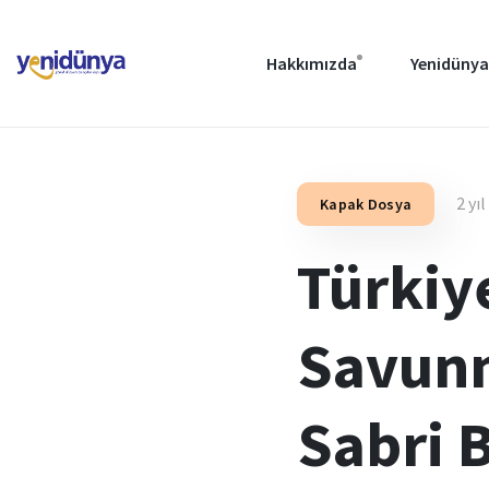
Hakkımızda
Yenidünya
2 yı
Kapak Dosya
Türkiy
Savunm
Sabri 