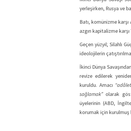
yerleşirken, Rusya ve 
Batı, komünizme karşı A
azgın kapitalizme karşı
Geçen yüzyıl; Silahlı Gü
ideolojilerin çatıştırı
İkinci Dünya Savaşından
revize edilerek yenide
kuruldu. Amacı
"adâlet
sağlamak”
olarak gös
üyelerinin (ABD, İngil
korumak için kurulmuş b