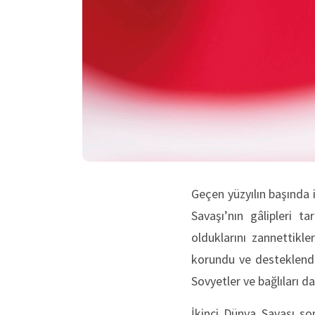
Geçen yüzyılın başında 
Savaşı’nın gâlipleri t
olduklarını zannettikle
korundu ve desteklendi.
Sovyetler ve bağlıları d
İkinci Dünya Savaşı so