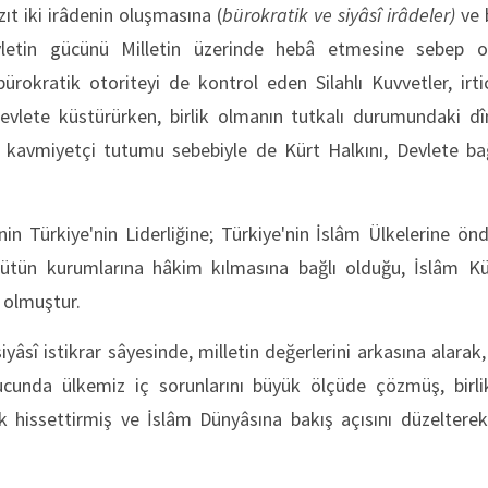
ıt iki irâdenin oluşmasına (
bürokratik ve siyâsî irâdeler)
ve 
letin gücünü Milletin üzerinde hebâ etmesine sebep ol
ürokratik otoriteyi de kontrol eden Silahlı Kuvvetler, ir
evlete küstürürken, birlik olmanın tutkalı durumundaki d
r kavmiyetçi tutumu sebebiyle de Kürt Halkını, Devlete bağl
ğinin Türkiye'nin Liderliğine; Türkiye'nin İslâm Ülkelerine ön
 bütün kurumlarına hâkim kılmasına bağlı olduğu, İslâm Kü
 olmuştur.
yâsî istikrar sâyesinde, milletin değerlerini arkasına alarak, 
cunda ülkemiz iç sorunlarını büyük ölçüde çözmüş, bir
k hissettirmiş ve İslâm Dünyâsına bakış açısını düzelterek