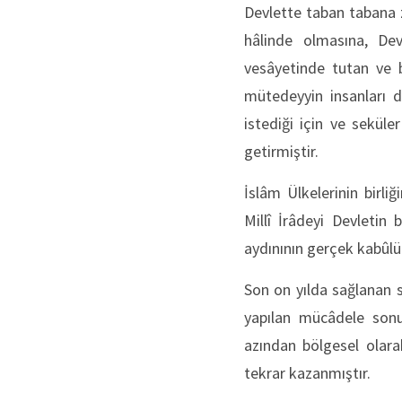
Devlette taban tabana z
hâlinde olmasına, Dev
vesâyetinde tutan ve b
mütedeyyin insanları d
istediği için ve seküle
getirmiştir.
İslâm Ülkelerinin birli
Millî İrâdeyi Devletin
aydınının gerçek kabûlü
Son on yılda sağlanan si
yapılan mücâdele sonu
azından bölgesel olara
tekrar kazanmıştır.