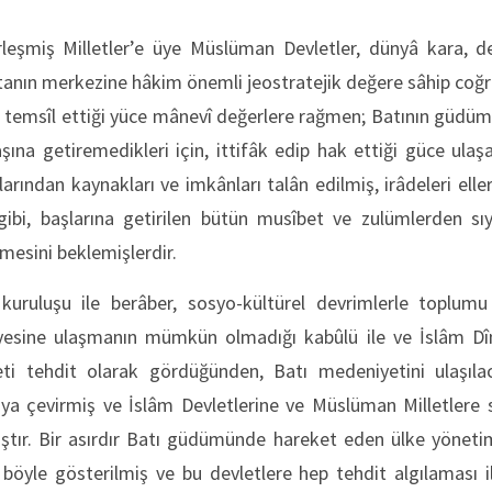
irleşmiş Milletler’e üye Müslüman Devletler, dünyâ kara, d
ıtanın merkezine hâkim önemli jeostratejik değere sâhip coğra
e temsîl ettiği yüce mânevî değerlere rağmen; Batının güdü
başına getiremedikleri için, ittifâk edip hak ettiği güce ula
arından kaynakları ve imkânları talân edilmiş, irâdeleri eller
i, başlarına getirilen bütün musîbet ve zulümlerden sıyr
esini beklemişlerdir.
 kuruluşu ile berâber, sosyo-kültürel devrimlerle toplu
iyesine ulaşmanın mümkün olmadığı kabûlü ile ve İslâm Dîni
eti tehdit olarak gördüğünden, Batı medeniyetini ulaşıla
ya çevirmiş ve İslâm Devletlerine ve Müslüman Milletlere 
ştır. Bir asırdır Batı güdümünde hareket eden ülke yönetim
öyle gösterilmiş ve bu devletlere hep tehdit algılaması il