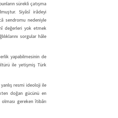
bunların sürekli çatışma
muştur. Siyâsî irâdeyi
ticâ sendromu nedeniyle
înî değerleri yok etmek
ılıklarını sorgular hâle
derlik yapabilmesinin de
ltürü ile yetişmiş Türk
yanlış resmi ideoloji ile
likten doğan gücünü en
 olması gereken îtibârı