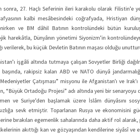
sonra, 27. Haçlı Seferinin ileri karakolu olarak Filistin’e yer
rafyasının kalbi mesâbesindeki coğrafyada, Hristiyan dün
nirken ve BM dâhil Batının kontrolündeki bütün kurulu
ojik harekâtla, Dünyânın yönetimi Siyonizm’in kontrolündey
 verilerek, bu küçük Devletin Batının maşası olduğu unuttur
stan’ı işgâli altında tutmaya çalışan Sovyetler Birliği dağıl
n başında, rakipsiz kalan ABD ve NATO dünyâ jandarmalığı
edeniyetler Çatışması” misyonu ile Afganistan'ı ve Irak'ı işg
n, “Büyük Ortadoğu Projesi” adı altında yeni bir senaryoyu 
Yemen ve Suriye’den başlamak üzere İslâm dünyâsını sosy
arsızlığa sevk etmiştir. Toparlanan Rusya ve ekonomisini gü
erine bırakılan egemenlik sahalarında daha aktif rol alarak, 
Ülkelerinin akıttığı kan ve gözyaşından kendilerine siyâsî v