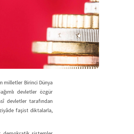
 milletler Birinci Dünya
Bağımlı devletler özgür
asî devletler tarafından
iyâde faşist diktalarla,
ak demokratik sistemler