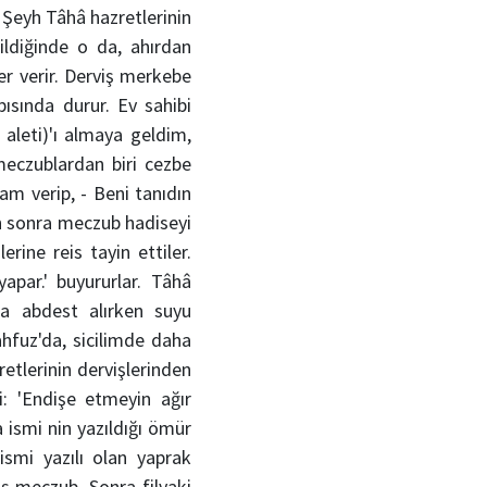
 Şeyh Tâhâ hazretlerinin
rildiğinde o da, ahırdan
er verir. Derviş merkebe
ısında durur. Ev sahibi
 aleti)'ı almaya geldim,
meczublardan biri cezbe
am verip, - Beni tanıdın
an sonra meczub hadiseyi
rine reis tayin ettiler.
apar.' buyururlar. Tâhâ
da abdest alırken suyu
ahfuz'da, sicilimde daha
etlerinin dervişlerinden
i: 'Endişe etmeyin ağır
 ismi nin yazıldığı ömür
ismi yazılı olan yaprak
iş meczub. Sonra filvaki