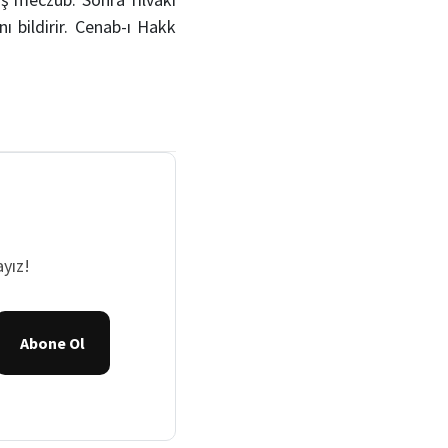
ı bildirir. Cenab-ı Hakk
yız!
Abone Ol