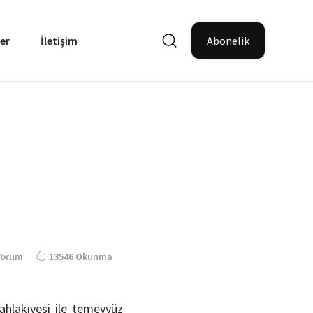
er
İletişim
Abonelik
Yorum
13546 Okunma
 ahlakıyesi ile temeyyüz