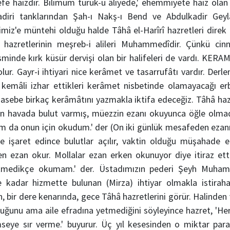
fe haizdir. Bilimum turuk-u âliyede,' ehemmiyete haiz olan s
diri tanklarından Şah-ı Nakş-ı Bend ve Abdulkadir Geylan
miz'e müntehi olduğu halde Tâhâ el-Harîrî hazretleri direk
î hazretlerinin meşreb-i alileri Muhammedîdir. Çünkü cin
sminde kırk küsür dervişi olan bir halifeleri de vardı. KER
olur. Gayr-i ihtiyari nice kerâmet ve tasarrufâtı vardır. Derle
-i kemâli izhar ettikleri kerâmet nisbetinde olamayacağı e
asebe birkaç kerâmâtını yazmakla iktifa edeceğiz. Tâhâ hazr
n havada bulut varmış, müezzin ezanı okuyunca öğle olmad
m da onun için okudum.' der (On iki günlük mesafeden ezanı 
le işaret edince bulutlar açılır, vaktin olduğu müşahade ed
en ezan okur. Mollalar ezan erken okunuyor diye itiraz ett
itmedikçe okumam.' der. Üstadımızın pederi Şeyh Muham
 kadar hizmette bulunan (Mirza) ihtiyar olmakla istiraha
ün, bir dere kenarında, gece Tâhâ hazretlerini görür. Halinden
lduğunu ama aile efradına yetmediğini söyleyince hazret, 'H
eye sır verme.' buyurur. Üç yıl kesesinden o miktar para