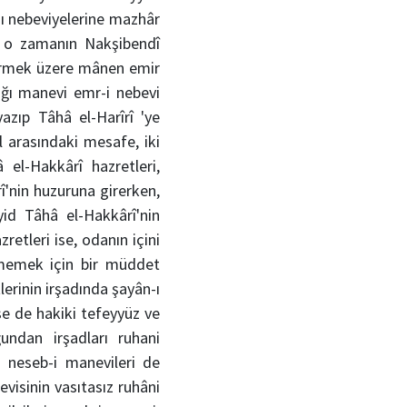
-ı nebeviyelerine mazhâr
), o zamanın Nakşibendî
dermek üzere mânen emir
dığı manevi emr-i nebevi
zıp Tâhâ el-Harîrî 'ye
l arasındaki mesafe, iki
el-Hakkârî hazretleri,
î'nin huzuruna girerken,
yid Tâhâ el-Hakkârî'nin
retleri ise, odanın içini
tmemek için bir müddet
erinin irşadında şayân-ı
se de hakiki tefeyyüz ve
undan irşadları ruhani
e-i neseb-i manevileri de
visinin vasıtasız ruhâni