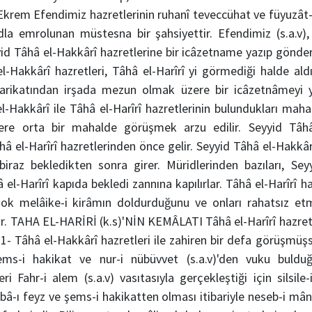
 Ekrem Efendimiz hazretlerinin ruhanî teveccühat ve füyuzât
adla emrolunan müstesna bir şahsiyettir. Efendimiz (s.a.v
yyid Tâhâ el-Hakkârî hazretlerine bir icâzetname yazıp gön
l-Hakkârî hazretleri, Tâhâ el-Harîrî yi görmediği halde al
arikatından irşada mezun olmak üzere bir icâzetnâmeyi ya
l-Hakkârî ile Tâhâ el-Harîrî hazretlerinin bulundukları maha
here orta bir mahalde görüşmek arzu edilir. Seyyid Tâhâ 
 el-Harîrî hazretlerinden önce gelir. Seyyid Tâhâ el-Hakkâr
biraz bekledikten sonra girer. Müridlerinden bazıları, Sey
el-Harîrî kapıda bekledi zannına kapılırlar. Tâhâ el-Harîrî haz
ok melâike-i kirâmın doldurduğunu ve onları rahatsız e
ur. TAHA EL-HARİRİ (k.s)'NİN KEMÂLATI Tâhâ el-Harîrî hazretl
: 1- Tâhâ el-Hakkârî hazretleri ile zahiren bir defa görüşmüş
şems-i hakikat ve nur-i nübüvvet (s.a.v)'den vuku bulduğ
leri Fahr-i alem (s.a.v) vasıtasıyla gerçekleştiği için silsil
ı feyz ve şems-i hakikatten olması itibariyle neseb-i mâne