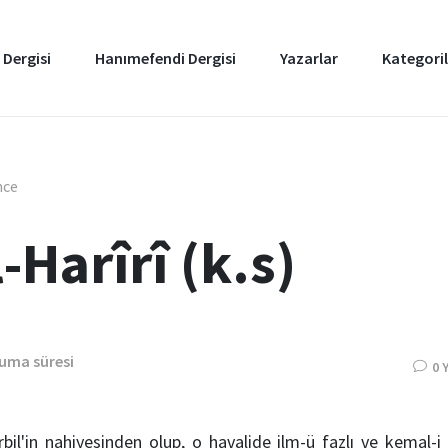
 Dergisi
Hanımefendi Dergisi
Yazarlar
Kategoril
nce
-Harîrî (k.s)
kuma süresi
0 
bil'in nahiyesinden olup, o havalide ilm-ü fazlı ve kemal-i