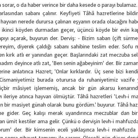
la sorar, o da haber verince bir daha kesede o parayı bulamaz.
tarlasından sabanı çalınır. Keyfiyeti Tâhâ hazretlerine bildi
 hayvan nerede durursa çalınan eşyanın orada olacağını hab
ve ikinci köyden durmadan geçer, üçüncü köyde bir evin kap
apıyı açarak, buyurun der. Derviş: - Bizim saban (çift sürme
Vereyim, diyerek çaldığı sabanı sahibine teslim eder. Sofu 
en kırk atlı er yanından geçer. Başlarındaki zat meczuba sel
madım deyince atlı zat, 'Ben senin ağabeyinim' der. Bir zam
ine anlatınca Hazret; 'Onlar kırklardır. Üç sene bizi kendile
Cismaniyetimiz burada oturursa da ruhaniyetimiz vazife y
hiçbir mâsiyet işlememiş, ancak bir gün akarsu kenarın
ı ileriye atınca hayvan ölmüştür. Tâhâ hazretleri 'Levh-i m
nan bir masiyet günah olarak bunu gördüm.' buyurur. Tâhâ hazr
ne gider. Geç kalışı merak uyandırınca meczublar dan bir
ndan ümit kestiler ama gelir. Çünkü o dervişin levh-i mahfuzda
orum' der. Bir kimsenin eceli yaklaşınca levh-i mahfuzda 
n sonra nihayet tamamı ile sararır. Öleceği gün düşer derv