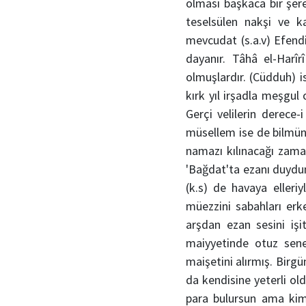
olması başkaca bir şere
teselsülen nakşi ve ka
mevcudat (s.a.v) Efendi
dayanır. Tâhâ el-Harîr
olmuşlardır. (Cüdduh) i
kırk yıl irşadla meşgul 
Gerçi velilerin derece
müsellem ise de bilmün
namazı kılınacağı zama
'Bağdat'ta ezanı duydu
(k.s) de havaya elleriy
müezzini sabahları erk
arşdan ezan sesini iş
maiyyetinde otuz sene
maişetini alırmış. Birg
da kendisine yeterli o
para bulursun ama kims