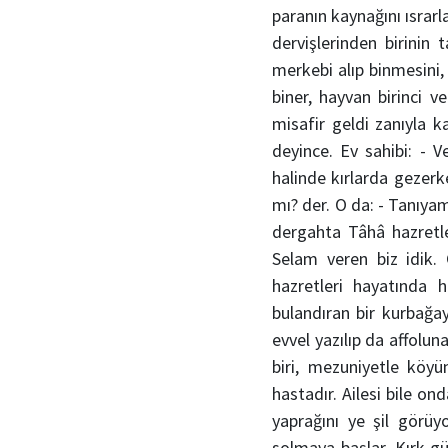
paranın kaynağını ısrar
dervişlerinden birinin 
merkebi alıp binmesini,
biner, hayvan birinci 
misafir geldi zanıyla k
deyince. Ev sahibi: - 
halinde kırlarda gezerk
mı? der. O da: - Tanıya
dergahta Tâhâ hazretler
Selam veren biz idik. 
hazretleri hayatında 
bulandıran bir kurbağay
evvel yazılıp da affolu
biri, mezuniyetle köyü
hastadır. Ailesi bile o
yaprağını ye şil görüy
solmaya başlar. Kırk gü