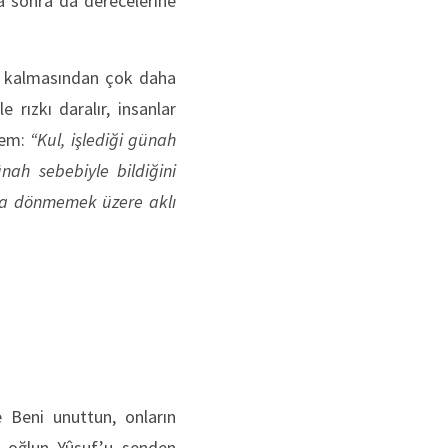
a sonra da derecelerine
ete kalmasından çok daha
e rızkı daralır, insanlar
rem:
“Kul, işlediği günah
ünah sebebiyle bildiğini
aha dönmemek üzere aklı
 Beni unuttun, onların
n oğlun Yûsuf’u senden