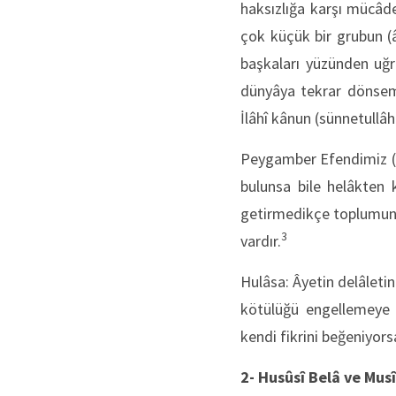
haksızlığa karşı mücâde
çok küçük bir grubun (â
başkaları yüzünden uğra
dünyâya tekrar dönsem 
İlâhî kânun (sünnetullâh
Peygamber Efendimiz 
bulunsa bile helâkten 
getirmedikçe toplumun k
3
vardır.
Hulâsa: Âyetin delâletin
kötülüğü engellemeye 
kendi fikrini beğeniyorsa
2- Husûsî Belâ ve Mus