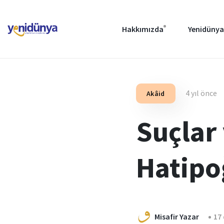
Hakkımızda
Yenidünya
4 yıl önce
Akâid
Suçlar
Hatipo
Misafir Yazar
17