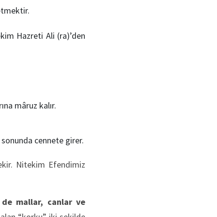
tmektir.
kim Hazreti Ali (ra)’den
rına mâruz kalır.
 sonunda cennete girer.
ekir. Nitekim Efendimiz
r de mallar, canlar ve
alan “korku” iki şekilde