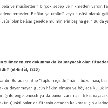
n belâ ve musîbetlerin birçok sebep ve hikmetleri vardır, f
ğerlendiremezler. Belâlar ya umûmî veya husûsî olarak ge
 Husûsî olan belâlar genelde mü’minlerin başına gelir. Bu da y
en zulmedenlere dokunmakla kalmayacak olan fitneden s
idir.”
(el-Enfâl, 8/25)
vardır. Buradaki fitne “toplum içinde îmânın bozulması, bask
akka dayanmayan gücün hâkim olması ve böylece kulluk im
 birliği ile engellenecek ya da bunun zararı sınırlı kalmayaca
tır. Çünkü onlar da fitnenin ortadan kalkması için ellerin