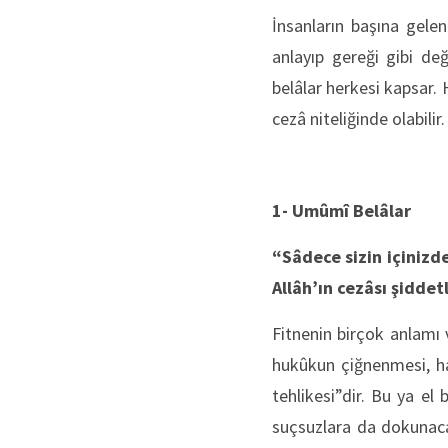
İnsanların başına gele
anlayıp gereği gibi de
belâlar herkesi kapsar.
cezâ niteliğinde olabilir.
1- Umûmî Belâlar
“Sâdece sizin içinizd
Allâh’ın cezâsı şiddetl
Fitnenin birçok anlamı 
hukûkun çiğnenmesi, h
tehlikesi”dir. Bu ya el
suçsuzlara da dokunacak