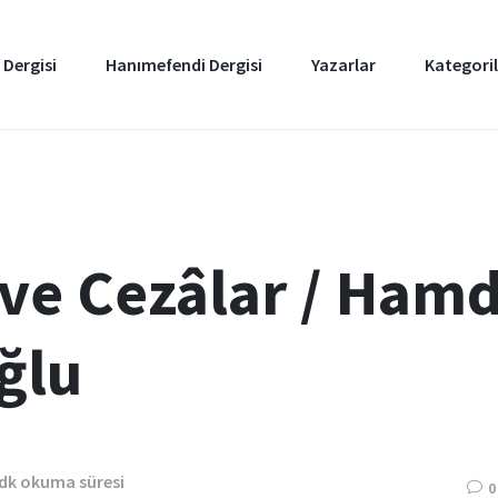
 Dergisi
Hanımefendi Dergisi
Yazarlar
Kategoril
 ve Cezâlar / Hamd
ğlu
 dk okuma süresi
0