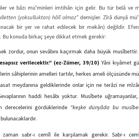
işiler ve bâzı mü’minleri imtihân için gelir. Bu tür belâ ve m
kılletten (yoksulluktan) hâlî olmaz”
demişler. Zîrâ dünyâ mü’m
lınacak bir yer ve rahat edilecek bir mekân) değildir. Efe
. Bu konuda birkaç şeye dikkat etmek gerekir:
ek zordur, onun sevâbını kaçırmak daha büyük musîbettir
sapsız verilecektir.”
(ez-Zümer, 39/10)
Yâni kıyâmet gü
erin sâhiplerinin amelleri tartılır, herkes ameli ölçüsünde mü
asat meydanına geldiklerinde onlar için ne terâzi ne mîzân
. Sevaplarının haddi hesâbı yoktur. Musîbete uğramayanlar
ın derecelerini gördüklerinde
“keşke dünyâda bu musîbet
bulunacaklardır.
 zaman sabr-ı cemîl ile karşılamak gerekir. Sabr-ı cemîl