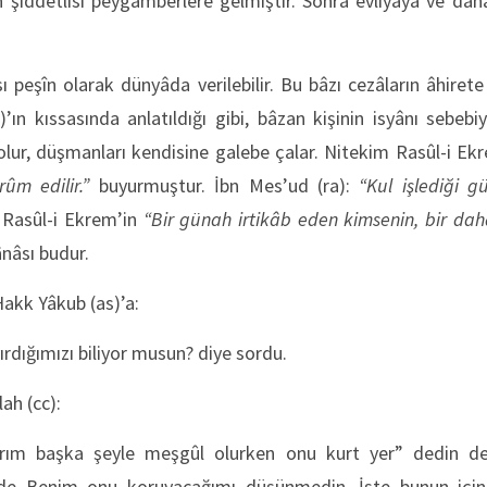
n şiddetlisi peygamberlere gelmiştir. Sonra evliyâya ve dah
ı peşîn olarak dünyâda verilebilir. Bu bâzı cezâların âhir
ın kıssasında anlatıldığı gibi, bâzan kişinin isyânı sebebiyl
olur, düşmanları kendisine galebe çalar. Nitekim Rasûl-i Ek
ûm edilir.”
buyurmuştur. İbn Mes’ud (ra):
“Kul işlediği g
, Rasûl-i Ekrem’in
“Bir günah irtikâb eden kimsenin, bir d
nâsı budur.
akk Yâkub (as)’a:
rdığımızı biliyor musun? diye sordu.
ah (cc):
arım başka şeyle meşgûl olurken onu kurt yer” dedin de
 de Benim onu koruyacağımı düşünmedin. İşte bunun içi