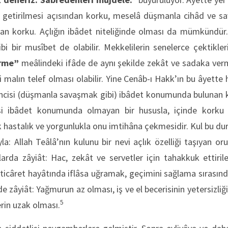
ne getirilmesi açısından korku, meselâ düşmanla cihâd ve s
yan korku. Açlığın ibâdet niteliğinde olması da mümkündür. 
bi bir musîbet de olabilir. Mekkelilerin senelerce çektikleri 
erme”
meâlindeki ifâde de aynı şekilde zekât ve sadaka verm
i malın telef olması olabilir. Yine Cenâb-ı Hakk’ın bu âyette 
rincisi (düşmanla savaşmak gibi) ibâdet konumunda bulunan k
cisi ibâdet konumunda olmayan bir hususla, içinde korku
k hastalık ve yorgunlukla onu imtihâna çekmesidir. Kul bu d
yla: Allah Teâlâ’nın kulunu bir nevi açlık özelliği taşıyan or
arda zâyiât: Hac, zekât ve servetler için tahakkuk ettiril
, ticâret hayâtında iflâsa uğramak, geçimini sağlama sırasınd
de zâyiât: Yağmurun az olması, iş ve el becerisinin yetersizliğ
5
rin uzak olması.