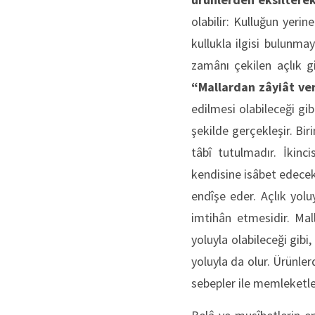
olabilir: Kulluğun yeri
kullukla ilgisi bulunma
zamânı çekilen açlık gi
“Mallardan zâyiât v
edilmesi olabileceği gib
şekilde gerçekleşir. Bi
tâbî tutulmadır. İkin
kendisine isâbet edece
endîşe eder. Açlık yolu
imtihân etmesidir. Mall
yoluyla olabileceği gibi
yoluyla da olur. Ürünler
sebepler ile memleketle