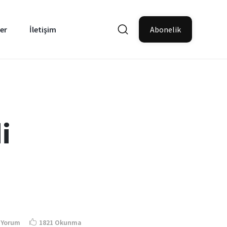
er
İletişim
Abonelik
i
 Yorum
1821 Okunma