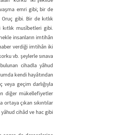
avaşma emri gibi; bir de
Oruç gibi. Bir de kıtlık
kıtlık musîbetleri gibi.
ekle insanların imtihân
haber verdiği imtihân iki
orku vb. şeylerle sınava
 bulunan cihadla yâhud
urumda kendi hayâtından
uç veya geçim darlığıyla
en diğer mükellefiyetler
a ortaya çıkan sıkıntılar
i yâhud cihâd ve hac gibi