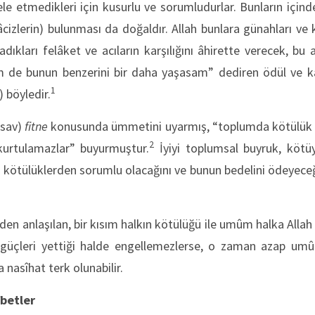
le etmedikleri için kusurlu ve sorumludurlar. Bunların için
cizlerin) bulunması da doğaldır. Allah bunlara günahları ve 
dıkları felâket ve acıların karşılığını âhirette verecek, bu 
de bunun benzerini bir daha yaşasam” dediren ödül ve karşı
1
) böyledir.
(sav)
fitne
konusunda ümmetini uyarmış, “toplumda kötülük çoğ
2
kurtulamazlar” buyurmuştur.
İyiyi toplumsal buyruk, kötü
ötülüklerden sorumlu olacağını ve bunun bedelini ödeyeceği
den anlaşılan, bir kısım halkın kötülüğü ile umûm halka Allah
güçleri yettiği halde engellemezlerse, o zaman azap umû
 nasîhat terk olunabilir.
îbetler