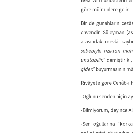
Belâ ve musîbetlerin e
göre mü’minlere gelir.
Bir de günahların cezâs
ehvendir. Süleyman (as)’
arasındaki mevkii kayb
sebebiyle rızıktan mahr
unutabilir.”
demiştir ki
gider.”
buyurmasının mâ
Rivâyete göre Cenâb-ı H
-Oğlunu senden niçin ayı
-Bilmiyorum, deyince All
-Sen oğullarına “kork
gafletlerini düşündün