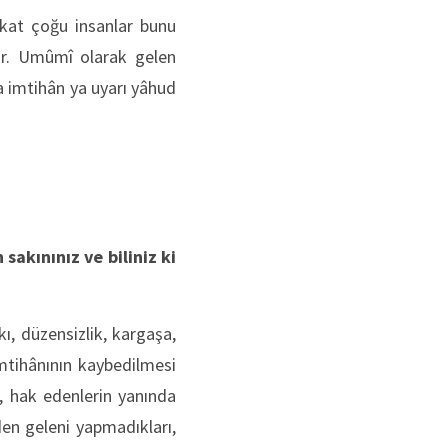
akat çoğu insanlar bunu
lir. Umûmî olarak gelen
a imtihân ya uyarı yâhud
akınınız ve biliniz ki
ı, düzensizlik, kargaşa,
tihânının kaybedilmesi
k, hak edenlerin yanında
den geleni yapmadıkları,