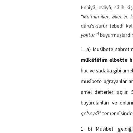
Enbiyâ, evliyâ, sâlih k
“Mü’min illet, zillet ve 
dâru’s-sürûr (ebedî ka
4
yoktur”
buyurmuşlardır
a) Musîbete sabretm
mükâfâtım elbette he
hac ve sadaka gibi amell
musîbete uğrayanlar ar
amel defterleri açılır
buyurulanları ve onlar
gelseydi”
temennîsinde 
b) Musîbeti geldiği