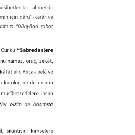
usîbetler bir rahmettir.
in için dâru’l-karâr ve
ndimiz:
“Dünyâda rahat
. Çünkü
“Sabredenlere
nü namaz, oruç, zekât,
kâfât alır. Ancak belâ ve
 kurulur, ne de onların
, musîbetzedelere ihsan
ler bizim de başımıza
, sıkıntısını kimselere