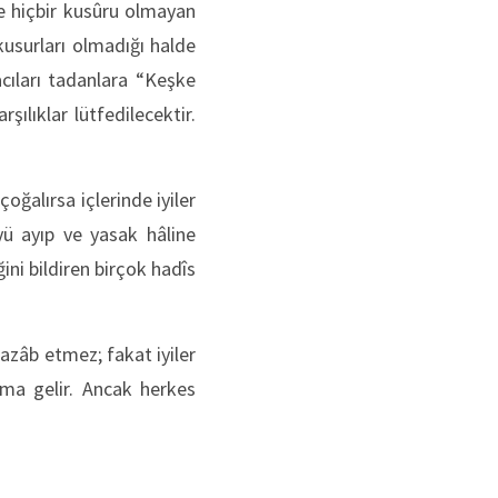
de hiçbir kusûru olmayan
kusurları olmadığı halde
acıları tadanlara “Keşke
lıklar lütfedilecektir.
alırsa içlerinde iyiler
yü ayıp ve yasak hâline
ni bildiren birçok hadîs
 azâb etmez; fakat iyiler
ma gelir. Ancak herkes