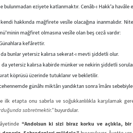
e bulunmadan eziyete katlanmaktır. Cenâb-ı Hakk’a havâle e
 kendi hakkında mağfirete vesîle olacağına inanmalıdır. Nite
 mü’minin mağfiret olmasına vesîle olan beş cezâ vardır:
Günahlara kefârettir.
 da bunlar yetersiz kalırsa sekerat-ı mevti şiddetli olur.
 da yetersiz kalırsa kabirde münker ve nekirin şiddetli sorula
sırat köprüsü üzerinde tutuklanır ve bekletilir.
 cehennemde günâhı miktârı yandıktan sonra îmânı sebebiyle
e ilk etapta onu sabırla ve soğukkanlılıkla karşılamak ger
vurduğunda sabretmektir.”
buyurdular.
 âyetinde
“Andolsun ki sizi biraz korku ve açlıkla, bi
k deneriz. Sabredenleri müjdele.”
buyuruluyor. Âyette yer 