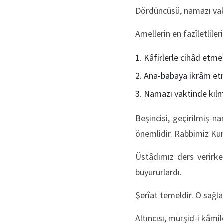
Dördüncüsü, namazı va
Amellerin en fazîletlileri
Kâfirlerle cihâd etme
Ana-babaya ikrâm etm
Namazı vaktinde kıl
Beşincisi, geçirilmiş 
önemlidir. Rabbimiz Ku
Üstâdımız ders verirke
buyururlardı.
Şerîat temeldir. O sağlam
Altıncısı, mürşid-i kâmil