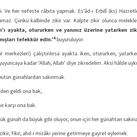
ibi. Ve her nefeste râbıta yapmak. Es’âd-ı Erbilî (ks) Hazretl
maz. Çünkü kalbinde zikir var. Kalpte zikir olunca melekler
âh’ı ayakta, otururken ve yanınız üzerine yatarken zi
4
ışları tefekkür edin.’
buyuruluyor.
kir merkezleri) çalıştırılırsa ayakta iken, otururken, yatarke
yuyuncaya kadar ‘Allah, Allah’ diye zikredelim. Aksi hâlde uyku
 bütün günahlardan sakınmak.
den geldi ona bak,
e karşı ona bak.
üçük günah da büyük gibi oluyor, onun için her günahtan sakın
 zikir, fikir, ahd-i misâkı yerine getirmeye gayret eylemek.