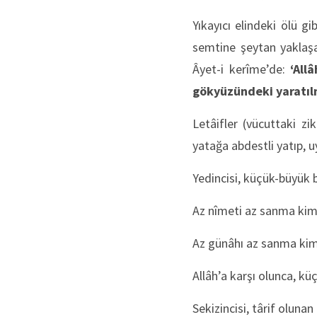
Yıkayıcı elindeki ölü g
semtine şeytan yaklaşa
Âyet-i kerîme’de:
‘All
gökyüzündeki yaratılm
Letâifler (vücuttaki zi
yatağa abdestli yatıp, u
Yedincisi, küçük-büyük
Az nîmeti az sanma kim
Az günâhı az sanma kim
Allâh’a karşı olunca, k
Sekizincisi, târif olunan