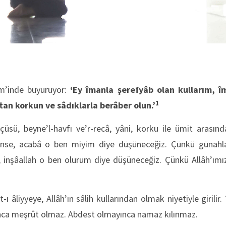
îm’inde buyuruyor:
‘Ey îmanla şerefyâb olan kullarım, 
1
tan korkun ve sâdıklarla berâber olun.’
üsü, beyne’l-havfı ve’r-recâ, yâni, korku ile ümit arasınd
se, acabâ o ben miyim diye düşüneceğiz. Çünkü günahlar
 inşâallah o ben olurum diye düşüneceğiz. Çünkü Allâh’ımı
ı âliyyeye, Allâh’ın sâlih kullarından olmak niyetiyle girilir.
yınca meşrût olmaz. Abdest olmayınca namaz kılınmaz.