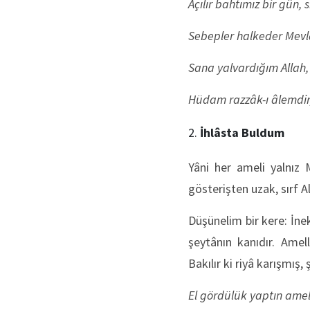
Açılır bahtımız bir gün, 
Sebepler halkeder Mevl
Sana yalvardığım Allah, 
Hüdam razzâk-ı âlemdir,
İhlâsta Buldum
Yâni her ameli yalnız 
gösterişten uzak, sırf A
Düşünelim bir kere: İne
şeytânın kanıdır. Amel
Bakılır ki riyâ karışmış,
El gördülük yaptın ame