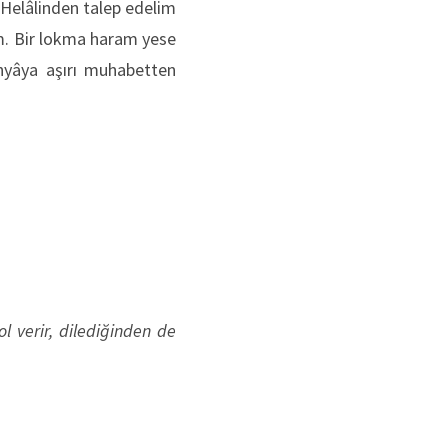
 Helâlinden talep edelim
im. Bir lokma haram yese
ünyâya aşırı muhabetten
ol verir, dilediğinden de