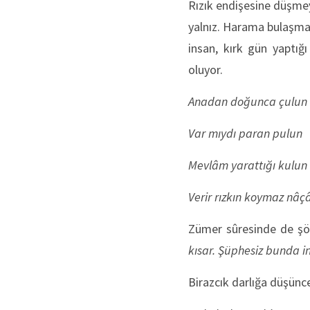
Rızık endişesine düşmey
yalnız. Harama bulaşmay
insan, kırk gün yaptığ
oluyor.
Anadan doğunca çulun
Var mıydı paran pulun
Mevlâm yarattığı kulun
Verir rızkın koymaz nâç
Zümer sûresinde de şö
kısar. Şüphesiz bunda ina
Birazcık darlığa düşün