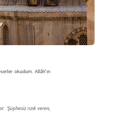
eserler okudum. Allâh’ın
or:
‘Şüphesiz rızık veren,