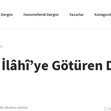
 Dergisi
Hanımefendi Dergisi
Yazarlar
Kategoril
ce
 İlâhî’ye Götüren 
 dk okuma süresi
0