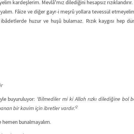
elim kardeşlerim. Mevlâ’mız dilediğini hesapsız rızıklandırır.
alım. Fâize ve diğer gayr-i meşrû yollara tevessül etmeyel
ı ibâdetlerde huzur ve huşû bulamaz. Rızık kaygısı hep d
âr
yle buyuruluyor:
‘Bilmediler mi ki Allah rızkı dilediğine bol b
2
nan bir kavim için ibretler vardır.’
ce hemen bunalmayalım.