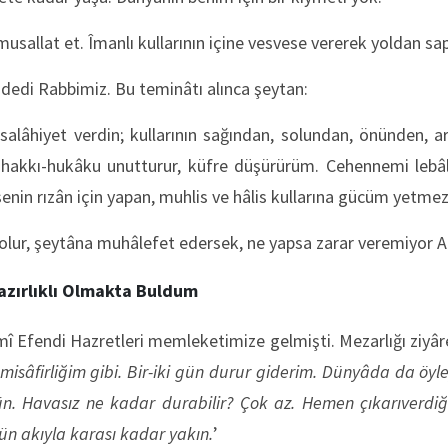
 musallat et. Îmanlı kullarının içine vesvese vererek yoldan sap
’ dedi Rabbimiz. Bu teminâtı alınca şeytan:
alâhiyet verdin; kullarının sağından, solundan, önünden, ar
i, hakkı-hukâku unutturur, küfre düşürürüm. Cehennemi lebâ
enin rızân için yapan, muhlis ve hâlis kullarına gücüm yetmez
 olur, şeytâna muhâlefet edersek, ne yapsa zarar veremiyor All
azırlıklı Olmakta Buldum
Efendi Hazretleri memleketimize gelmişti. Mezarlığı ziyâr
isâfirliğim gibi. Bir-iki gün durur giderim. Dünyâda da öyley
n. Havasız ne kadar durabilir? Çok az. Hemen çıkarıverdiği
ün akıyla karası kadar yakın.
’