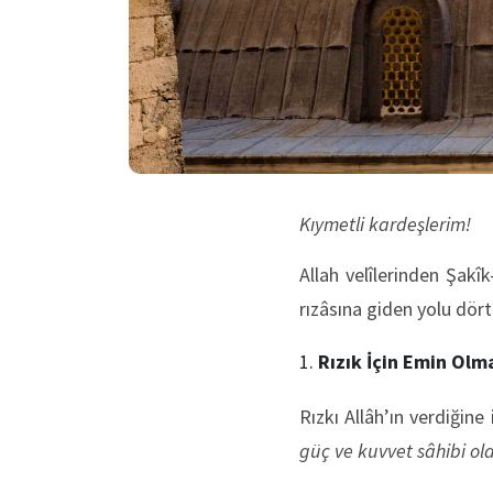
Kıymetli kardeşlerim!
Allah velîlerinden Şakî
rızâsına giden yolu dör
Rızık İçin Emin Ol
Rızkı Allâh’ın verdiği
güç ve kuvvet sâhibi olan