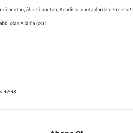
ümü unutan, âhireti unutan, Kendisini unutanlardan etmesin!
bi olan Allâh’a (cc)!
: 42-43