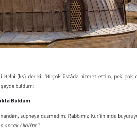
k-i Belhî (ks) der ki: ‘Birçok üstâda hizmet ettim, pek çok 
t şeyde buldum:
makta Buldum
ne inandım, şüpheye düşmedim. Rabbimiz Kur’ân’ında buyuruy
1
 ancak Allah’tır.’