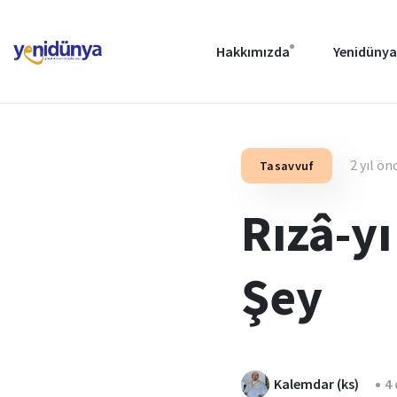
Hakkımızda
Yenidünya
2 yıl ön
Tasavvuf
Rızâ-yı
Şey
Kalemdar (ks)
4