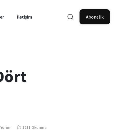
er
İletişim
Abonelik
Dört
 Yorum
1211 Okunma