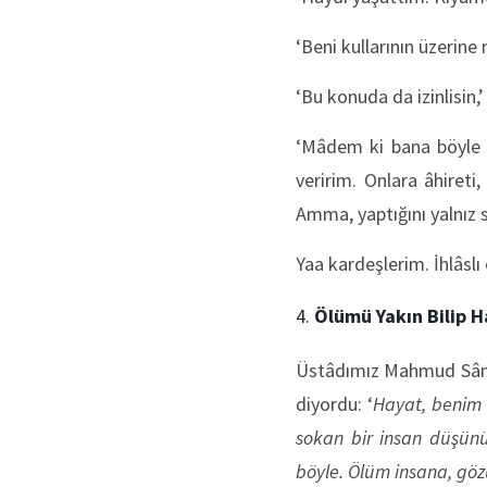
‘Beni kullarının üzerine
‘Bu konuda da izinlisin,
‘Mâdem ki bana böyle s
veririm. Onlara âhiret
Amma, yaptığını yalnız s
Yaa kardeşlerim. İhlâslı
Ölümü Yakın Bilip H
Üstâdımız Mahmud Sâmî 
diyordu: ‘
Hayat, benim m
sokan bir insan düşünü
böyle. Ölüm insana, göz