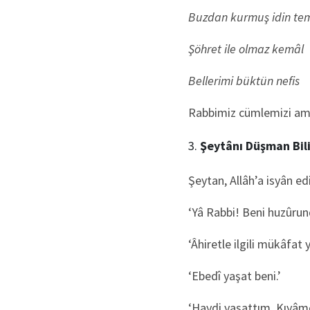
Buzdan kurmuş idin te
Şöhret ile olmaz kemâl
Bellerimi büktün nefis
Rabbimiz cümlemizi amell
Şeytânı Düşman Bil
Şeytan, Allâh’a isyân e
‘Yâ Rabbi! Beni huzûru
‘Âhiretle ilgili mükâfat
‘Ebedî yaşat beni.’
‘Haydi yaşattım. Kıyâme