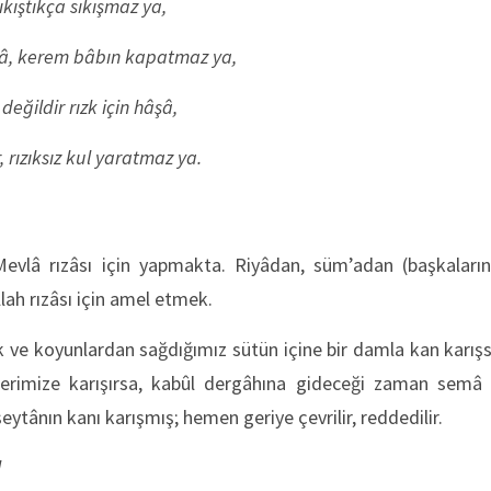
sıkıştıkça sıkışmaz ya,
â, kerem bâbın kapatmaz ya,
değildir rızk için hâşâ,
 rızıksız kul yaratmaz ya.
Mevlâ rızâsı için yapmakta. Riyâdan, süm’adan (başkaları
llah rızâsı için amel etmek.
k ve koyunlardan sağdığımız sütün içine bir damla kan karışs
lerimize karışırsa, kabûl dergâhına gideceği zaman semâ kap
 şeytânın kanı karışmış; hemen geriye çevrilir, reddedilir.
l