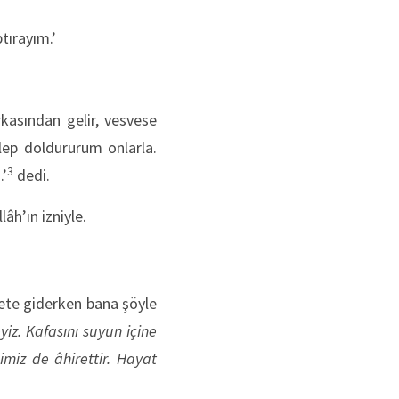
tırayım.’
kasından gelir, vesvese
lep doldururum onlarla.
3
.’
dedi.
âh’ın izniyle.
ete giderken bana şöyle
iz. Kafasını suyun içine
miz de âhirettir. Hayat