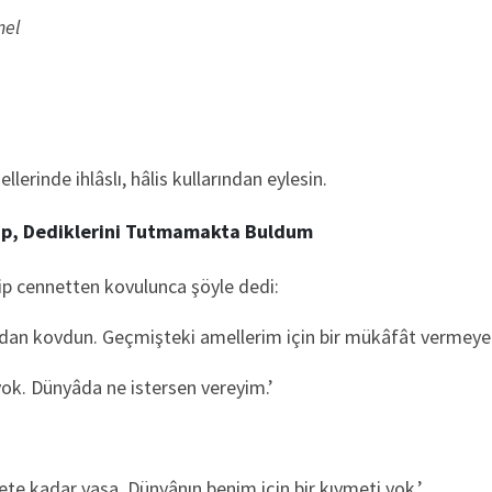
mel
erinde ihlâslı, hâlis kullarından eylesin.
ip, Dediklerini Tutmamakta Buldum
dip cennetten kovulunca şöyle dedi:
ndan kovdun. Geçmişteki amellerim için bir mükâfât vermeye
 yok. Dünyâda ne istersen vereyim.’
te kadar yaşa. Dünyânın benim için bir kıymeti yok.’