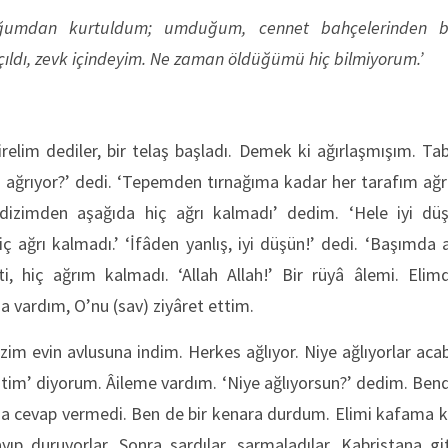
tuğumdan kurtuldum; umduğum, cennet bahçelerinden 
ıldı, zevk içindeyim. Ne zaman öldüğümü hiç bilmiyorum.’
relim dediler, bir telaş başladı. Demek ki ağırlaşmışım. Tab
n ağrıyor?’ dedi. ‘Tepemden tırnağıma kadar her tarafım ağrı
 dizimden aşağıda hiç ağrı kalmadı’ dedim. ‘Hele iyi düşü
ağrı kalmadı.’ ‘İfâden yanlış, iyi düşün!’ dedi. ‘Başımda a
, hiç ağrım kalmadı. ‘Allah Allah!’ Bir rüyâ âlemi. Elimd
a vardım, O’nu (sav) ziyâret ettim.
izim evin avlusuna indim. Herkes ağlıyor. Niye ağlıyorlar acab
eştim’ diyorum. Âileme vardım. ‘Niye ağlıyorsun?’ dedim. Ben
a cevap vermedi. Ben de bir kenara durdum. Elimi kafama
ayıp duruyorlar. Sonra sardılar, sarmaladılar. Kabristana git