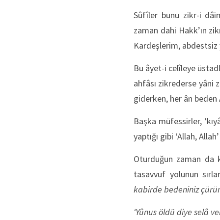
Sûfîler bunu zikr-i dâ
zaman dahi Hakk’ın zikr
Kardeşlerim, abdestsiz y
Bu âyet-i celîleye üstadl
ahfâsı zikrederse yâni 
giderken, her ân beden A
Başka müfessirler, ‘kıy
yaptığı gibi ‘Allah, Alla
Oturduğun zaman da kal
tasavvuf yolunun sırla
kabirde bedeniniz çürüm
‘Yûnus öldü diye selâ ver