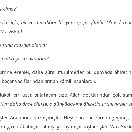
r ölmez’
onlar için, bir yerden diğer bir yere geçiş gibidir. Ölmeden ö
 No: 2669.)
ırrına mazhar olanlar
 nefhâ-yı sûr olmadan’
rrına erenler, daha sûra üfürülmeden bu dünyâda âhiretin ha
n, beşer vasıflarından arınan kâmil insanlardır.
lâkalı bir kıssa anlatayım size. Allah dostlarından çok sam
‘Kim daha önce ölürse, o dünyâdakine âhiretin sırrını haber ve
işler. Aralarında sözleşmişler. Neyse aradan zaman geçmiş, bi
armış, murâkabeye dalmış, görüşmeye başlamışlar:
‘Nasılsın 