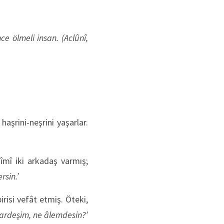
nce ölmeli insan.
(Aclûnî,
şrini-neşrini yaşarlar.
îmî iki arkadaş varmış;
rsin.’
risi vefât etmiş. Öteki,
kardeşim, ne âlemdesin?’