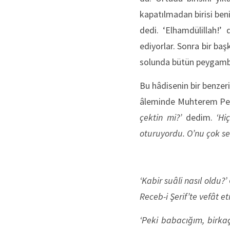
kapatılmadan birisi beni
dedi. ‘Elhamdülillah!’ 
ediyorlar. Sonra bir b
solunda bütün peygamb
Bu hâdisenin bir benzer
âleminde Muhterem Ped
çektin mi?’
dedim.
‘Hi
oturuyordu. O’nu çok se
‘Kabir suâli nasıl oldu?’
Receb-i Şerif’te vefât e
‘Peki babacığım, birkaç