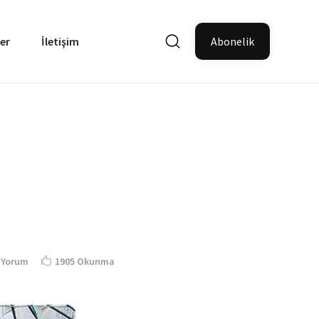
er
İletişim
Abonelik
 Yorum
1905 Okunma