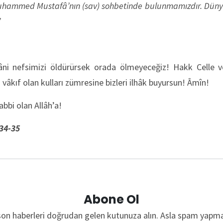
Muhammed Mustafâ’nın (sav) sohbetinde bulunmamızdır. Dünyâ 
’
âni nefsimizi öldürürsek orada ölmeyeceğiz! Hakk Celle v
n vâkıf olan kulları zümresine bizleri ilhâk buyursun! Âmîn!
bbi olan Allâh’a!
34-35
Abone Ol
son haberleri doğrudan gelen kutunuza alın. Asla spam yapma