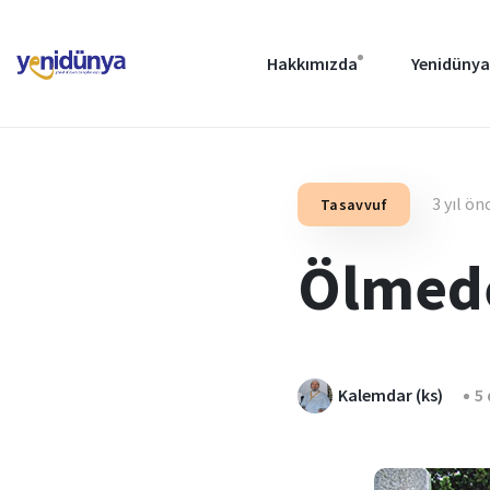
Hakkımızda
Yenidünya
3 yıl ön
Tasavvuf
Ölmed
Kalemdar (ks)
5