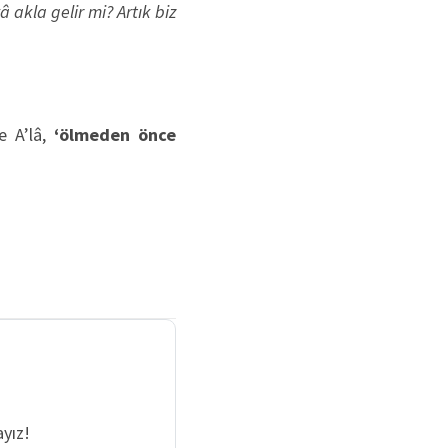
akla gelir mi? Artık biz
e A’lâ,
‘ölmeden önce
yız!