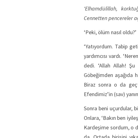
‘Elhamdülillah, kork
Cennetten pencereler aç
‘Peki, ölüm nasıl oldu?’
‘Yatıyordum. Tabip geti
yardımcısı vardı. ‘Nere
dedi. ‘Allah Allah! Şu
Göbeğimden aşağıda hiç 
Biraz sonra o da geçti
Efendimiz’in (sav) yanın
Sonra beni uçurdular, b
Onlara, ‘Bakın ben iyil
Kardeşime sordum, o d
da. Ortada birisini yık