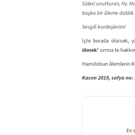
Sizleri unutturan, Hz. 
başka bir âleme daldık.
Sevgili kardeşlerim!
İşte burada ölürsek, y
ölmek’
sırrına bi-hakkı
Hamdolsun âlemlerin Ra
Kasım 2019, safya no: 
En 