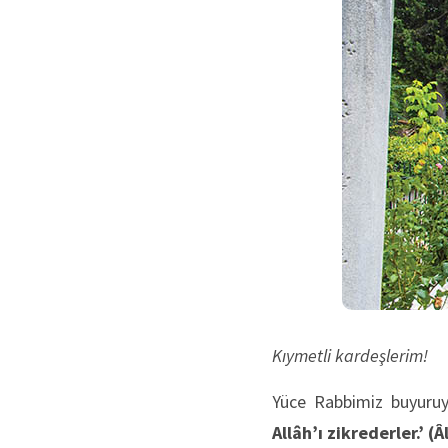
Kıymetli kardeşlerim!
Yüce Rabbimiz buyuru
Allâh’ı zikrederler.’
(Â