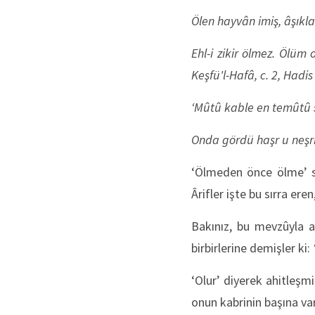
Ölen hayvân imiş, âşıkla
Ehl-i zikir ölmez. Ölüm 
Keşfü'l-Hafâ, c. 2, Hadis
‘Mûtû kable en temûtû s
Onda gördü haşr u neşri
‘Ölmeden önce ölme’ sı
Ârifler işte bu sırra ere
Bakınız, bu mevzûyla a
birbirlerine demişler ki:
‘Olur’ diyerek ahitleşm
onun kabrinin başına v