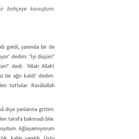
bir bahçeye kavuştum.
ib geldi, yanında bir de
yor’ dedim. ‘İyi düşün!’
n!’ dedi. ‘Allah Allah!
z bir ağrı kaldı’ dedim.
en tuttular. Rasûlullah
â diye yanlarına gittim.
den tarafa bakmadı bile.
 koydum. Ağlayamıyorum
tik, kabir yapıldı. Üstü