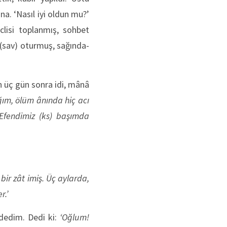
na. ‘Nasıl iyi oldun mu?’
eclisi toplanmış, sohbet
(sav) oturmuş, sağında-
n üç gün sonra idi, mânâ
ğım, ölüm ânında hiç acı
 Efendimiz (ks) başımda
 bir zât imiş. Üç aylarda,
r.’
edim. Dedi ki:
‘Oğlum!