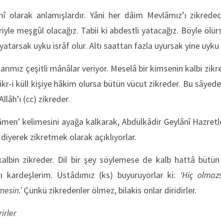
imî olarak anlamışlardır. Yâni her dâim Mevlâmız’ı zikredec
iyle meşgûl olacağız. Tabii ki abdestli yatacağız. Böyle ölür
atarsak uyku isrâf olur. Altı saattan fazla uyursak yine uyku i
arımız çeşitli mânâlar veriyor. Meselâ bir kimsenin kalbi zikred
zikr-i küll kişiye hâkim olursa bütün vücut zikreder. Bu sâyed
llâh’ı (cc) zikreder.
âmen’ kelimesini ayağa kalkarak, Abdülkâdir Geylânî Hazretle
h’ diyerek zikretmek olarak açıklıyorlar.
bin zikreder. Dil bir şey söylemese de kalb hattâ bütün 
rı kardeşlerim. Üstâdımız (ks) buyuruyorlar ki:
‘Hiç olmaz
esin.’
Çünkü zikredenler ölmez, bilakis onlar diridirler.
irler