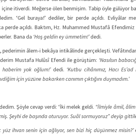
 içine itiverdi. Meğerse ölen benmişim. Tabip öyle gülüyor ba
dedim. ‘Gel buraya!’ dediler, bir perde açıldı. Evliyâlar m
aşka perde açıldı. Baktım, Hz. Muhammed Mustafâ Efendimiz 
erler. Bana da
‘Hoş geldin ey ümmetim!’
dedi.
i, pederimin âlem-i bekâya intikâlinde gerçekleşti. Vefâtında
erim Mustafa Hulûsî Efendi ile görüştüm:
‘Nasılsın babacı
ç haberim yok oğlum!’
dedi.
‘Kutbu cihânımız, Hacı Es’ad
vdiğim için yüzüne bakarken canımın çıktığını duymadım.’
dedim. Şöyle cevap verdi: ‘İki melek geldi.
“İlmiyle âmil, âlim
tmiş. Şeyhi de başında oturuyor. Suâl sormuyoruz” deyip gittile
 yüz ihvan senin için ağlıyor, sen bizi hiç düşünmez misin?’
d