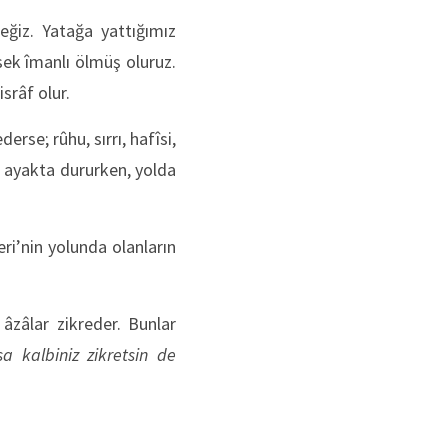
eğiz. Yatağa yattığımız
sek îmanlı ölmüş oluruz.
srâf olur.
erse; rûhu, sırrı, hafîsi,
e ayakta dururken, yolda
ri’nin yolunda olanların
âzâlar zikreder. Bunlar
sa kalbiniz zikretsin de