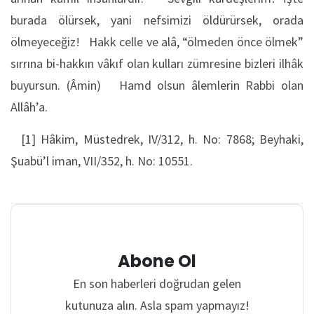
burada ölürsek, yani nefsimizi öldürürsek, orada
ölmeyeceğiz! Hakk celle ve alâ, “ölmeden önce ölmek”
sırrına bi-hakkın vâkıf olan kulları zümresine bizleri ilhâk
buyursun. (Âmin) Hamd olsun âlemlerin Rabbi olan
Allâh’a.
[1] Hâkim, Müstedrek, IV/312, h. No: 7868; Beyhaki,
Şuabü’l iman, VII/352, h. No: 10551.
Abone Ol
En son haberleri doğrudan gelen
kutunuza alın. Asla spam yapmayız!