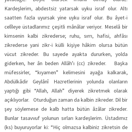
Kardeşlerim, abdestsiz yatarsak uyku israf olur. Altı
saatten fazla uyursak yine uyku israf olur. Bu âyet-i
celîleye üstadlarımız çeşitli mânâlar veriyor. Meselâ bir
kimsenin kalbi zikrederse; ruhu, sırrı, hafisi, ahfâsı
zikrederse yani zikr-i külli kişiye hâkim olursa bütün
vücut zikreder. Bu sayede ayakta dururken, yolda
giderken, her ân beden Allâh’ı (cc) zikreder. Başka
müfessirler, “kıyamen” kelimesini ayağa kalkarak,
Abdülkâdir Geylânî Hazretlerinin yolunda olanların
yaptığı gibi “Allah, Allah” diyerek zikretmek olarak
açıklıyorlar. Oturduğun zaman da kalbin zikreder. Dil bir
şey söylemese de kalb hatta bütün âzâlar zikreder.
Bunlar tasavvuf yolunun sırları kardeşlerim. Üstadımız
(ks) buyuruyorlar ki: “Hiç olmazsa kalbiniz zikretsin de