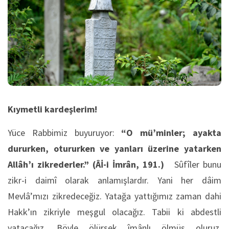
Kıymetli kardeşlerim!
Yüce Rabbimiz buyuruyor:
“O mü’minler; ayakta
dururken, otururken ve yanları üzerine yatarken
Allâh’ı zikrederler.”
(Âİ-i İmrân, 191.)
Sûfîler bunu
zikr-i daimî olarak anlamışlardır. Yani her dâim
Mevlâ’mızı zikredeceğiz. Yatağa yattığımız zaman dahi
Hakk’ın zikriyle meşgul olacağız. Tabii ki abdestli
yatacağız. Böyle ölürsek îmânlı ölmüş oluruz.