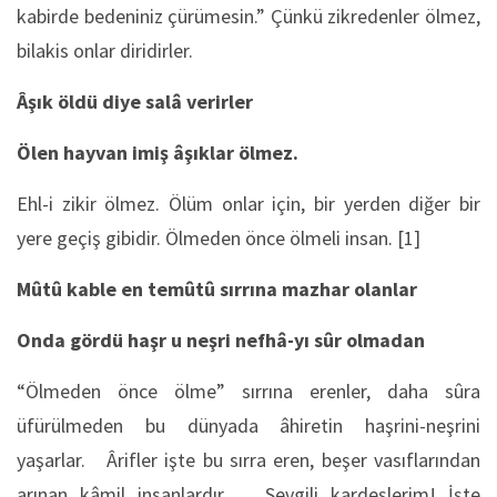
kabirde bedeniniz çürümesin.” Çünkü zikredenler ölmez,
bilakis onlar diridirler.
Âşık öldü diye salâ verirler
Ölen hayvan imiş âşıklar ölmez.
Ehl-i zikir ölmez. Ölüm onlar için, bir yerden diğer bir
yere geçiş gibidir. Ölmeden önce ölmeli insan. [1]
Mûtû kable en temûtû sırrına mazhar olanlar
Onda gördü haşr u neşri nefhâ-yı sûr olmadan
“Ölmeden önce ölme” sırrına erenler, daha sûra
üfürülmeden bu dünyada âhiretin haşrini-neşrini
yaşarlar. Ârifler işte bu sırra eren, beşer vasıflarından
arınan kâmil insanlardır. Sevgili kardeşlerim! İşte