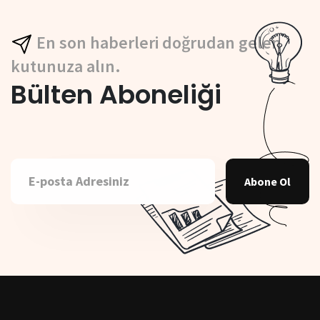
En son haberleri doğrudan gelen
kutunuza alın.
Bülten Aboneliği
Abone Ol