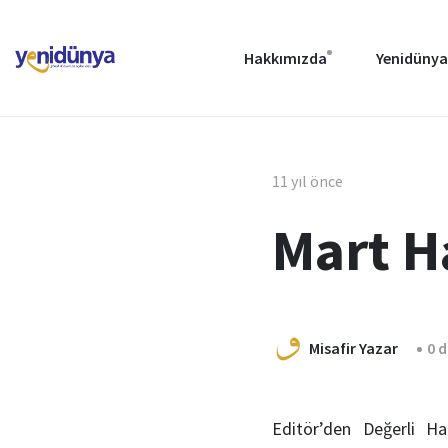
Hakkımızda
Yenidünya
11 yıl önce
Mart H
Misafir Yazar
0 
Editör’den Değerli Ha