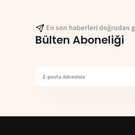
En son haberleri doğrudan g
Bülten Aboneliği