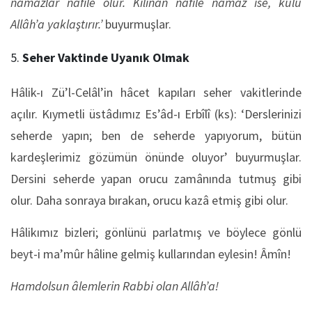
namazlar nâfile olur. Kılınan nâfile namaz ise, kulu
Allâh’a yaklaştırır.’
buyurmuşlar.
Seher Vaktinde Uyanık Olmak
Hâlik-ı Zü’l-Celâl’in hâcet kapıları seher vakitlerinde
açılır. Kıymetli üstâdımız Es’âd-ı Erbîlî (ks): ‘Derslerinizi
seherde yapın; ben de seherde yapıyorum, bütün
kardeşlerimiz gözümün önünde oluyor’ buyurmuşlar.
Dersini seherde yapan orucu zamânında tutmuş gibi
olur. Daha sonraya bırakan, orucu kazâ etmiş gibi olur.
Hâlikımız bizleri; gönlünü parlatmış ve böylece gönlü
beyt-i ma’mûr hâline gelmiş kullarından eylesin! Âmîn!
Hamdolsun âlemlerin Rabbi olan Allâh’a!