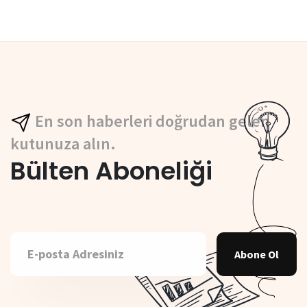
En son haberleri doğrudan gelen
kutunuza alın.
Bülten Aboneliği
Abone Ol