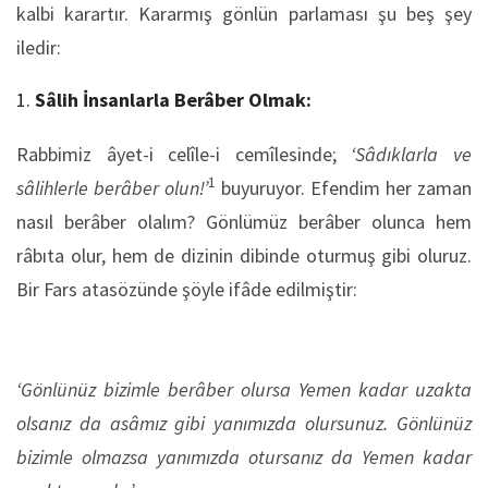
kalbi karartır. Kararmış gönlün parlaması şu beş şey
iledir:
Sâlih İnsanlarla Berâber Olmak:
Rabbimiz âyet-i celîle-i cemîlesinde;
‘Sâdıklarla ve
1
sâlihlerle berâber olun!’
buyuruyor. Efendim her zaman
nasıl berâber olalım? Gönlümüz berâber olunca hem
râbıta olur, hem de dizinin dibinde oturmuş gibi oluruz.
Bir Fars atasözünde şöyle ifâde edilmiştir:
‘Gönlünüz bizimle berâber olursa Yemen kadar uzakta
olsanız da asâmız gibi yanımızda olursunuz. Gönlünüz
bizimle olmazsa yanımızda otursanız da Yemen kadar