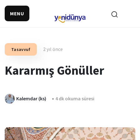
MENU
2 yıl önce
Tasavvuf
Kararmış Gönüller
Kalemdar (ks)
4 dk okuma süresi