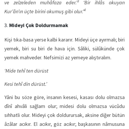
3
ve zelzeleden muhâfaza eder.’
‘Bir ihlâs okuyan
4
Kur’ân’ın üçte birini okumuş gibi olur.’
Mideyi Çok Doldurmamak
Kişi tıka-basa yerse kalbi kararır. Mideyi üçe ayırmalı; biri
yemek, biri su biri de hava için. Sâliki, sülûkünde çok
yemek mahveder. Nefsimizi az yemeye alıştıralım.
‘Mide tehî ten dürüst
Kesi tehî din dürüst.’
Yâni bu söze göre, insanın kesesi, kasası dolu olmazsa
dînî ahvâli sağlam olur; midesi dolu olmazsa vücûdu
sıhhatli olur. Mideyi çok doldurursak, aksine diğer bütün
âzâlar acıkır. El acıkır, göz acıkır; başkasının nâmusuna