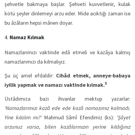
şehvetle bakmaya başlar. Şehveti kuvvetlenir, kulak
kötü şeyler dinlemeyi arzu eder. Mide acıktığı zaman ise
bu âzâların hepsi mânen doyar.
Namaz Kılmak
Namazlarımızı vaktinde edâ etmeli ve kazâya kalmış
namazlarımızı da kılmalıyız.
Şu üç amel efdaldir:
Cihâd etmek, anneye-babaya
5
iyilik yapmak ve namazı vaktinde kılmak.
Üstâdımıza bazı ihvanlar mektup yazarlar:
‘Namazlarımızı kazâ ede ede kazâ namazımız kalmadı.
Yine kılalım mı?’
Mahmud Sâmî Efendimiz (ks):
‘Şâyet
arzunuz varsa, biten kazâlarınızın yerine kıldığınız