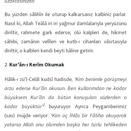
uzaktasınızdır.’
Bu yüzden sâlihîn ile oturup kalkarsanız kalbiniz parlar.
Nasıl ki, Allah Teâlâ iri iri yağmur damlalarıyla yeryüzünü
diriltir, rahmete gark ederse; ölü kalpleri de, hikmet
sâhibi, zamânın velîleri ve kutb-ı cihanları vâsıtasıyla
diriltir, o kalbleri kendi beyti hâline getirir.
Kur’ân-ı Kerîm Okumak
Hâlik-ı zü’l-Celâl kudsî hadisde
, ‘Kim benimle görüşmeyi
arzu ederse Kur’ân okusun. Ben kullarımdan ne kadar
büyüksem Kur’ân da bütün konuşulan sözlerden o
2
kadar büyüktür’
buyuruyor. Ayrıca Peygamberimiz
(sav) müjde veriyor:
‘Kim üç İhlâs bir Fâtiha okuyarak
yatarsa Allah onu ölümden başka her türlü tehlikeden