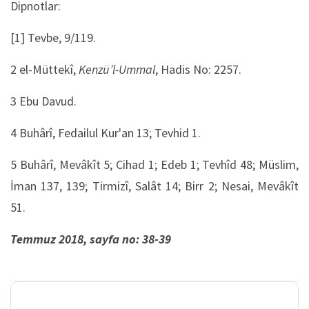
Dipnotlar:
[1] Tevbe, 9/119.
2 el-Müttekî,
Kenzü’l-Ummal
, Hadis No: 2257.
3 Ebu Davud.
4 Buhârî, Fedailul Kur'an 13; Tevhid 1.
5 Buhârî, Mevâkît 5; Cihad 1; Edeb 1; Tevhîd 48; Müslim,
İman 137, 139; Tirmizî, Salât 14; Birr 2; Nesai, Mevâkît
51.
Temmuz 2018, sayfa no: 38-39