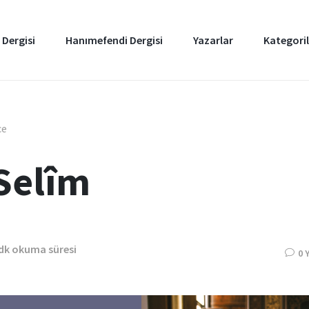
 Dergisi
Hanımefendi Dergisi
Yazarlar
Kategoril
ce
 Selîm
 dk okuma süresi
0 