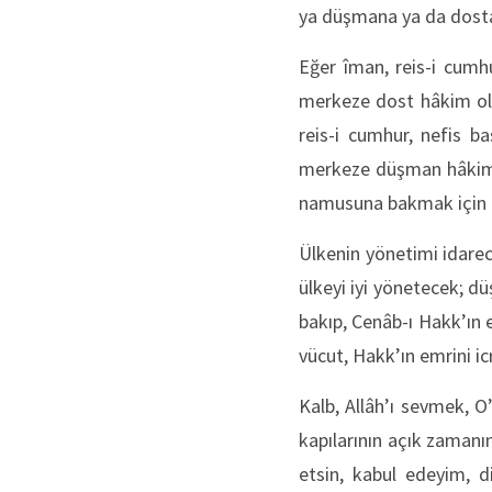
ya düşmana ya da dost
Eğer îman, reis-i cumhu
merkeze dost hâkim olmu
reis-i cumhur, nefis ba
merkeze düşman hâkim o
namusuna bakmak için ku
Ülkenin yönetimi idareci
ülkeyi iyi yönetecek; dü
bakıp, Cenâb-ı Hakk’ın e
vücut, Hakk’ın emrini i
Kalb, Allâh’ı sevmek, O
kapılarının açık zamanı
etsin, kabul edeyim, d