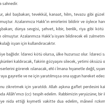
a sahnedir.
r, akıl başbakan; tevekkül, kanaat, hilm, tevazu gibi güzel
ştur. Azalarımıza Hakk’ın emirlerini bildirir ve öylece hare
şbakan; dünya sevgisi, şehvet, kibir, benlik, riya gibi kötü
lmuştur. Azalarımıza Hakk’a isyanı bildirecek eli zulmetme
lağı isyan için kullandıracaktır.
ye bağlıdır. İdareci kötü olursa, ülke huzursuz olur. İdareci sa
şkünleri kaldıracak, fakirin gözyaşını silecek, yetimi öksüzü 
serlerini görerek ıslanacak, ehl-i îmana hıyanetle değil, sıyan
craya gayretle ve ne için yaratılmışsa ona uygun hareket edec
’nu zikretmek için yaratıldı. Allah aşkına gaflet perdesini ka
nda Allâh’ımızı (cc) tespih edelim. Rabbimizin yeryüzüne; bir 
iye nida ettiği kıymetli vakitte dua edelim, mânevî rızkım