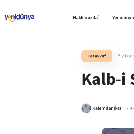
Hakkımızda
Yenidünya
5 yıl ön
Tasavvuf
Kalb-i
Kalemdar (ks)
4