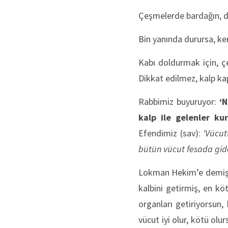
Çeşmelerde bardağın, 
Bin yanında durursa, ken
Kabı doldurmak için, ç
Dikkat edilmez, kalp ka
Rabbimiz buyuruyor:
‘
kalp ile gelenler kur
Efendimiz (sav):
‘Vücut
bütün vücut fesada gider
Lokman Hekim’e demişler 
kalbini getirmiş, en köt
organları getiriyorsun,
vücut iyi olur, kötü olu