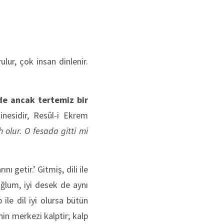
ur, çok insan dinlenir.
de ancak tertemiz bir
inesidir, Resûl-i Ekrem
h olur. O fesada gitti mi
 getir.’ Gitmiş, dili ile
‘Oğlum, iyi desek de aynı
ile dil iyi olursa bütün
nin merkezi kalptir; kalp