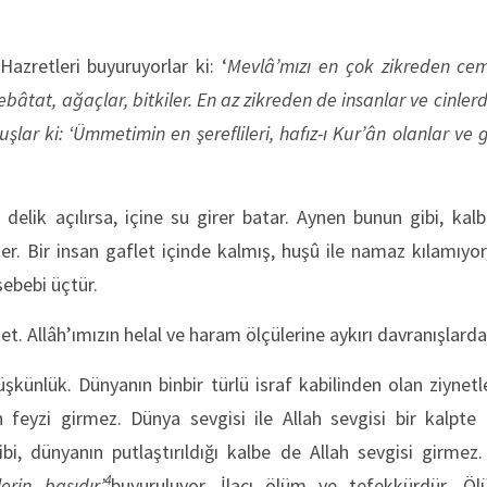
Hazretleri buyuruyorlar ki: ‘
Mevlâ’mızı en çok zikreden cemâ
ebâtat, ağaçlar, bitkiler. En az zikreden de insanlar ve cinler
lar ki: ‘Ümmetimin en şereflileri, hafız-ı Kur’ân olanlar ve g
elik açılırsa, içine su girer batar. Aynen bunun gibi, kalb
er. Bir insan gaflet içinde kalmış, huşû ile namaz kılamıyor
sebebi üçtür.
reket. Allâh’ımızın helal ve haram ölçülerine aykırı davranışlar
düşkünlük. Dünyanın binbir türlü israf kabilinden olan ziyne
n feyzi girmez. Dünya sevgisi ile Allah sevgisi bir kalpt
bi, dünyanın putlaştırıldığı kalbe de Allah sevgisi girmez.
4
erin başıdır’
buyuruluyor. İlacı ölüm ve tefekkürdür. 