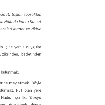
dat, taşlar, topraklar,
dir. Hâlbuki Fahr-i Kâinat
eceleri ibadet ve zikirle
in içine yersiz duygular
, zikrinden, ibadetinden
da bulunmak.
tlerine meyletmek. Böyle
e durmaz. Put olan yere
 Hadis-i şerifte:
‘Dünya
Ölümü düşünmek, dünya