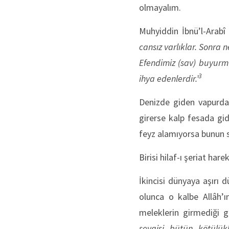
olmayalım.
Muhyiddin İbnü’l-Arabî 
cansız varlıklar. Sonra n
Efendimiz (sav) buyurmuş
3
ihya edenlerdir.’
Denizde giden vapurda d
girerse kalp fesada gid
feyz alamıyorsa bunun 
Birisi hilaf-ı şeriat ha
İkincisi dünyaya aşırı 
olunca o kalbe Allâh’ı
meleklerin girmediği gi
sevgisi bütün kötülükl