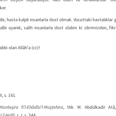
ker.
i, hasta kalpli insanlarla dost olmak. Vücuttaki hastalıklar 
 kalbi uyanık, salih insanlarla dost olalım ki zikrimizden, fi
bi olan Allâh’a (cc)!
VII, s. 161.
ünteşira fi’l-Ehâdîsi’l-Müştehira
, thk. M. Abdülkadir Atâ,
ü’l-Hafâ
, c. I, s. 344.