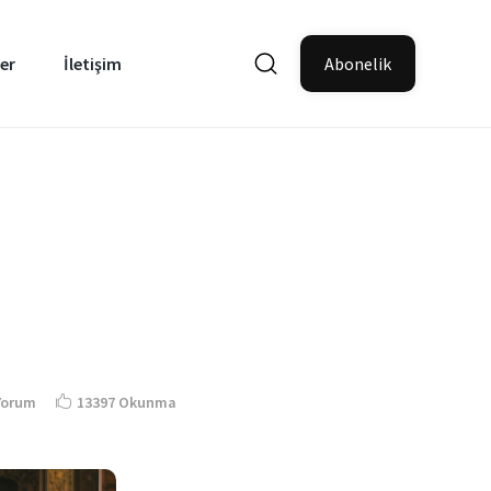
er
İletişim
Abonelik
Yorum
13397 Okunma