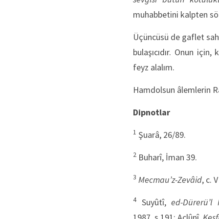
muhabbetini kalpten sö
Üçüncüsü de gaflet sahib
bulaşıcıdır. Onun için,
feyz alalım.
Hamdolsun âlemlerin Rab
Dipnotlar
1
Şuarâ, 26/89.
2
Buharî, İman 39.
3
Mecmau’z-Zevâid
, c. 
4
Suyûtî,
ed-Dürerü’l M
1987, s.191; Aclûnî,
Keşf