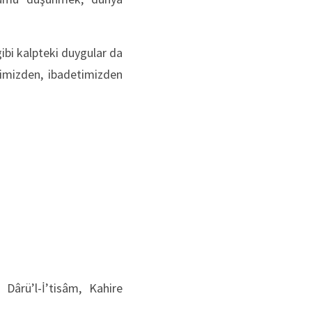
gibi kalpteki duygular da
krimizden, ibadetimizden
 Dârü’l-İ’tisâm, Kahire