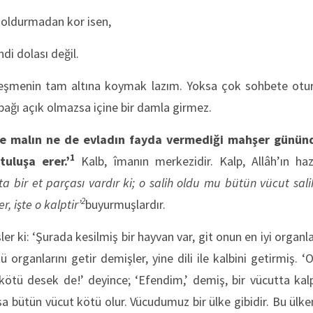
doldurmadan kor isen,
di dolası değil.
eşmenin tam altına koymak lazım. Yoksa çok sohbete oturul
pağı açık olmazsa içine bir damla girmez.
Ne malın ne de evladın fayda vermediği mahşer günün
1
tuluşa erer.’
Kalb, îmanın merkezidir. Kalp, Allâh’ın haz
ta bir et parçası vardır ki; o salih oldu mu bütün vücut sali
2
, işte o kalptir’
buyurmuşlardır.
ki: ‘Şurada kesilmiş bir hayvan var, git onun en iyi organlarını
ü organlarını getir demişler, yine dili ile kalbini getirmiş. 
 kötü desek de!’ deyince; ‘Efendim,’ demiş, bir vücutta kalp 
rsa bütün vücut kötü olur. Vücudumuz bir ülke gibidir. Bu ülke