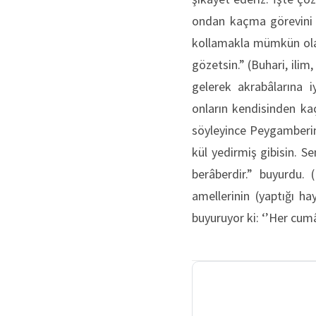
ondan kaçma görevini 
kollamakla mümkün olaca
gözetsin.” (Buhari, ilim
gelerek akrabâlarına i
onların kendisinden kaç
söyleyince Peygamberim
kül yedirmiş gibisin. S
berâberdir.” buyurdu. 
amellerinin (yaptığı ha
buyuruyor ki: ‘’Her cumâ