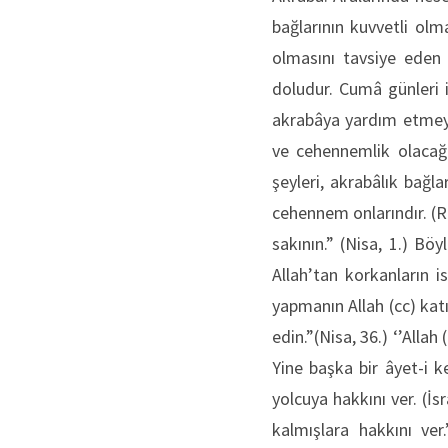
bağlarının kuvvetli ol
olmasını tavsiye eden 
doludur. Cumâ günleri i
akrabâya yardım etmeyi 
ve cehennemlik olacağın
şeyleri, akrabâlık bağla
cehennem onlarındır. (R
sakının.” (Nisa, 1.) Bö
Allah’tan korkanların i
yapmanın Allah (cc) kat
edin.”(Nisa, 36.) ‘’Allah
Yine başka bir âyet-i 
yolcuya hakkını ver. (İs
kalmışlara hakkını ver