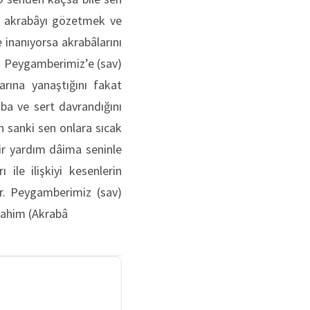
k akrabâyı gözetmek ve
 inanıyorsa akrabâlarını
iri Peygamberimiz’e (sav)
arına yanaştığını fakat
aba ve sert davrandığını
 sanki sen onlara sıcak
bir yardım dâima seninle
ile ilişkiyi kesenlerin
yor. Peygamberimiz (sav)
 rahim (Akrabâ