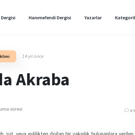
 Dergisi
Hanımefendi Dergisi
Yazarlar
Kategoril
14 yıl önce
İklimi
da Akraba
kuma süresi
0 
, süt, veya evlilikten doğan bir yakınlık bulunanlara verilen