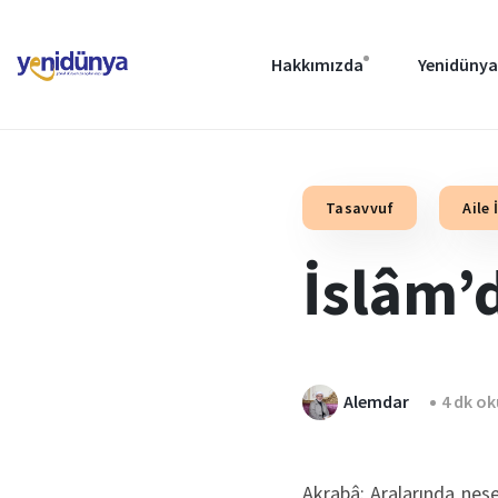
Hakkımızda
Yenidünya
Tasavvuf
Aile 
İslâm’
Alemdar
4 dk o
Akrabâ: Aralarında neseb