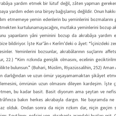
abâya yardım etmek bir lütuf değil, zâten yapman gereken 
baya yardım eden ona birşey bağışlamış değildir. Onun hakkı 
rdım etmemeye yemin edenlerin bu yeminlerini bozmalarını g
etmekten kurtulunamayacağını, mutlaka yeminlerini bozup 
 bunu yapanların yâni yeminini bozup da akrabâya yardım
bize bildiriyor. İşte Kur’ân-ı Kerîm’deki o âyet: “İçinizdeki 
ler. Yeminlerini bozsunlar, akrabâlarının suçlarını affetsi
Nur, 22.) “Kim rızkında genişlik olmasını, ecelinin geciktiril
yilikte bulunsun.” (Buhari, Müslim, Riyazüssalihin, 252) Aman 
ın darlığından ve uzun ömür yaşayamamaktan şikâyet etmez
işlemesini, ömrünün uzun olmasını dileyen kardeşim. İşte ç
etmen, bu kadar basit. Basit diyorum ama şeytan ve nefis
trâfınıza bakın herkes akrabayla dargın. Ne bayramda ne 
az olduk. Ondan sonra da niçin rızkım dar, niçin geçim s
züm: Şeytânını, nefsini yen, akrabanla arandaki buzları erit.