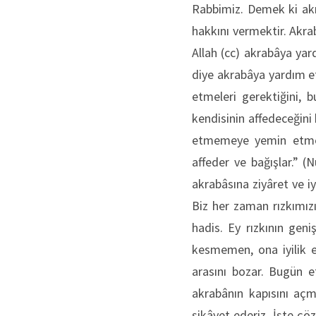
Rabbimiz. Demek ki akr
hakkını vermektir. Akra
Allah (cc) akrabâya ya
diye akrabâya yardım 
etmeleri gerektiğini,
kendisinin affedeceğini 
etmemeye yemin etmesin
affeder ve bağışlar.” (
akrabâsına ziyâret ve i
Biz her zaman rızkımız
hadis. Ey rızkının gen
kesmemen, ona iyilik 
arasını bozar. Bugün e
akrabânın kapısını açm
şikâyet ederiz. İşte çö