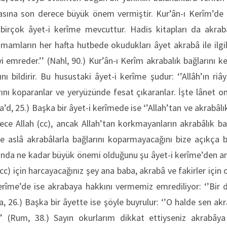
masına son derece büyük önem vermiştir. Kur’ân-ı Kerîm’de 
birçok âyet-i kerîme mevcuttur. Hadis kitapları da akrab
mamların her hafta hutbede okudukları âyet akrabâ ile ilgil
emreder.’’ (Nahl, 90.) Kur’ân-ı Kerîm akrabalık bağlarını ke
ı bildirir. Bu husustaki âyet-i kerîme şudur: ‘’Allâh’ın riâ
rını koparanlar ve yeryüzünde fesat çıkaranlar. İşte lânet on
a’d, 25.) Başka bir âyet-i kerîmede ise ‘’Allah’tan ve akrabâl
ylece Allah (cc), ancak Allah’tan korkmayanların akrabâlık bağ
se aslâ akrabâlarla bağlarını koparmayacağını bize açıkça bil
ında ne kadar büyük önemi olduğunu şu âyet-i kerîme’den anlı
 (cc) için harcayacağınız şey ana baba, akrabâ ve fakirler için 
kerîme’de ise akrabaya hakkını vermemiz emrediliyor: ‘’Bir 
ra, 26.) Başka bir âyette ise şöyle buyrulur: ‘’O halde sen a
.” (Rum, 38.) Sayın okurlarım dikkat ettiyseniz akrabâya