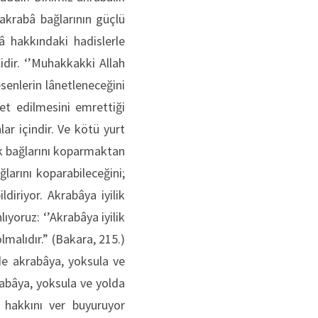
akrabâ bağlarının güçlü
â hakkındaki hadislerle
idir. ‘’Muhakkakki Allah
senlerin lânetleneceğini
yet edilmesini emrettiği
lar içindir. Ve kötü yurt
ık bağlarını koparmaktan
larını koparabileceğini;
diriyor. Akrabâya iyilik
yoruz: ‘’Akrabâya iyilik
olmalıdır.” (Bakara, 215.)
de akrabâya, yoksula ve
krabâya, yoksula ve yolda
 hakkını ver buyuruyor