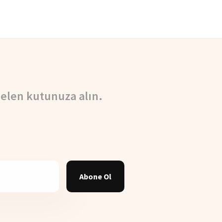
elen kutunuza alın.
Abone Ol