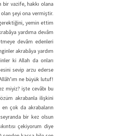
bir vazife, hakkı olana
olan şeyi ona vermiştir.
erektiğini, yemin ettim
akrabâya yardıma devâm
 etmeye devâm edenleri
zenginler akrabâya yardım
nler ki Allah da onları
mesini sevip arzu ederse
Allâh’ım ne büyük lutuf!
 miyiz? işte cevâbı bu
özüm akrabanla ilişkini
 en çok da akrabaların
seyranda bir kez olsun
ıkıntısı çekiyorum diye
 O senden kaçsa bile sen