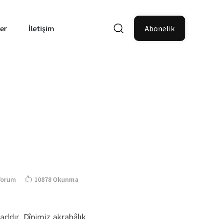
er
İletişim
Abonelik
Yorum
10878 Okunma
 addır. Dînimiz akrabâlık