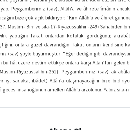
yap. Peygamberimiz (sav), Allâh’a ve âhirete îmânın anca
ğını bize çok açık bildiriyor: “Kim Allâh’a ve âhiret gününe
, 37. Müslim- Birr ve sıla-17-Riyazüssalihin-249) Sahabiden b
yilik yaptığını fakat onlardan kötülük gördüğünü; akrabâl
tığını, onlara güzel davrandığını fakat onların kendisine k
iz (sav) şöyle buyurmuştur: “Eğer dediğin gibi davrandıysan
en bu hâl üzere devâm ettikçe onlara karşı Allah’tan gelen 
(Müslim-Riyazüssalihin-251) Peygamberimiz (sav) akrabâları 
yır iş, sadaka, ibâdet) Allâh’a ulaşmayacağını bize bildiri
 gecesi insanoğlunun amelleri Allâh’a arzolunur. Yalnız sıla-i