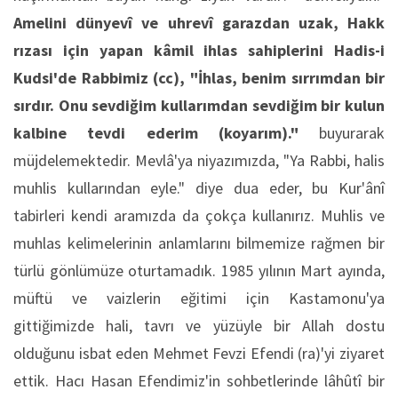
Amelini dünyevî ve uhrevî garazdan uzak, Hakk
rızası için yapan kâmil ihlas sahiplerini Hadis-i
Kudsi'de Rabbimiz (cc), "İhlas, benim sırrımdan bir
sırdır. Onu sevdiğim kullarımdan sevdiğim bir kulun
kalbine tevdi ederim (koyarım)."
buyurarak
müjdelemektedir. Mevlâ'ya niyazımızda, "Ya Rabbi, halis
muhlis kullarından eyle." diye dua eder, bu Kur'ânî
tabirleri kendi aramızda da çokça kullanırız. Muhlis ve
muhlas kelimelerinin anlamlarını bilmemize rağmen bir
türlü gönlümüze oturtamadık. 1985 yılının Mart ayında,
müftü ve vaizlerin eğitimi için Kastamonu'ya
gittiğimizde hali, tavrı ve yüzüyle bir Allah dostu
olduğunu isbat eden Mehmet Fevzi Efendi (ra)'yi ziyaret
ettik. Hacı Hasan Efendimiz'in sohbetlerinde lâhûtî bir