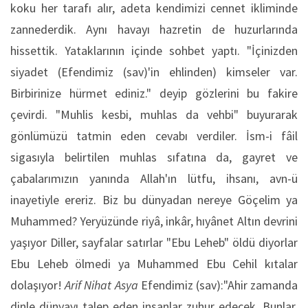
koku her tarafı alır, adeta kendimizi cennet ikliminde
zannederdik. Aynı havayı hazretin de huzurlarında
hissettik. Yataklarının içinde sohbet yaptı. "İçinizden
siyadet (Efendimiz (sav)'in ehlinden) kimseler var.
Birbirinize hürmet ediniz." deyip gözlerini bu fakire
çevirdi. "Muhlis kesbi, muhlas da vehbi" buyurarak
gönlümüzü tatmin eden cevabı verdiler. İsm-i fâil
sigasıyla belirtilen muhlas sıfatına da, gayret ve
çabalarımızın yanında Allah'ın lütfu, ihsanı, avn-ü
inayetiyle ereriz. Biz bu dünyadan nereye Göçelim ya
Muhammed? Yeryüzünde riyâ, inkâr, hıyânet Altın devrini
yaşıyor Diller, sayfalar satırlar "Ebu Leheb" öldü diyorlar
Ebu Leheb ölmedi ya Muhammed Ebu Cehil kıtalar
dolaşıyor!
Arif Nihat Asya
Efendimiz (sav):"Ahir zamanda
dinle dünyayı talep eden insanlar zuhur edecek. Bunlar,