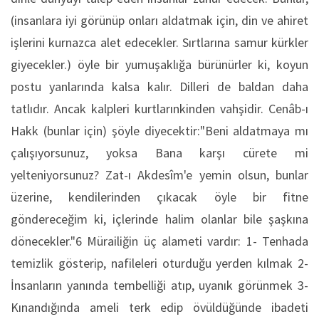
(insanlara iyi görünüp onları aldatmak için, din ve ahiret
işlerini kurnazca alet edecekler. Sırtlarına samur kürkler
giyecekler.) öyle bir yumuşaklığa bürünürler ki, koyun
postu yanlarında kalsa kalır. Dilleri de baldan daha
tatlıdır. Ancak kalpleri kurtlarınkinden vahşidir. Cenâb-ı
Hakk (bunlar için) şöyle diyecektir:"Beni aldatmaya mı
çalışıyorsunuz, yoksa Bana karşı cürete mi
yelteniyorsunuz? Zat-ı Akdesîm'e yemin olsun, bunlar
üzerine, kendilerinden çıkacak öyle bir fitne
göndereceğim ki, içlerinde halim olanlar bile şaşkına
dönecekler."6 Mürailiğin üç alameti vardır: 1- Tenhada
temizlik gösterip, nafileleri oturduğu yerden kılmak 2-
İnsanların yanında tembelliği atıp, uyanık görünmek 3-
Kınandığında ameli terk edip övüldüğünde ibadeti