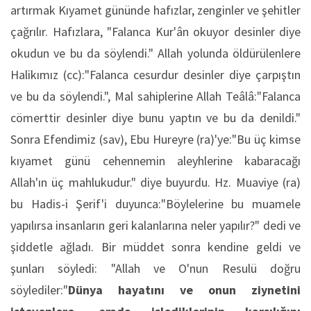
artırmak Kıyamet gününde hafızlar, zenginler ve şehitler
çağrılır. Hafızlara, "Falanca Kur'ân okuyor desinler diye
okudun ve bu da söylendi." Allah yolunda öldürülenlere
Halikımız (cc):"Falanca cesurdur desinler diye çarpıştın
ve bu da söylendi.", Mal sahiplerine Allah Teâlâ:"Falanca
cömerttir desinler diye bunu yaptın ve bu da denildi."
Sonra Efendimiz (sav), Ebu Hureyre (ra)'ye:"Bu üç kimse
kıyamet günü cehennemin aleyhlerine kabaracağı
Allah'ın üç mahlukudur." diye buyurdu. Hz. Muaviye (ra)
bu Hadis-i Şerif'i duyunca:"Böylelerine bu muamele
yapılırsa insanların geri kalanlarına neler yapılır?" dedi ve
şiddetle ağladı. Bir müddet sonra kendine geldi ve
şunları söyledi: "Allah ve O'nun Resulü doğru
söylediler:"
Dünya hayatını ve onun ziynetini