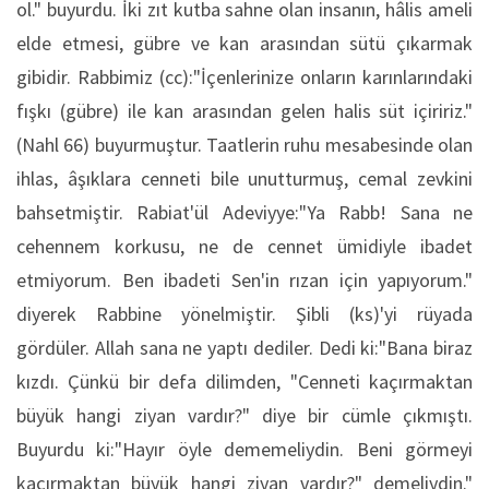
ol." buyurdu. İki zıt kutba sahne olan insanın, hâlis ameli
elde etmesi, gübre ve kan arasından sütü çıkarmak
gibidir. Rabbimiz (cc):"İçenlerinize onların karınlarındaki
fışkı (gübre) ile kan arasından gelen halis süt içiririz."
(Nahl 66) buyurmuştur. Taatlerin ruhu mesabesinde olan
ihlas, âşıklara cenneti bile unutturmuş, cemal zevkini
bahsetmiştir. Rabiat'ül Adeviyye:"Ya Rabb! Sana ne
cehennem korkusu, ne de cennet ümidiyle ibadet
etmiyorum. Ben ibadeti Sen'in rızan için yapıyorum."
diyerek Rabbine yönelmiştir. Şibli (ks)'yi rüyada
gördüler. Allah sana ne yaptı dediler. Dedi ki:"Bana biraz
kızdı. Çünkü bir defa dilimden, "Cenneti kaçırmaktan
büyük hangi ziyan vardır?" diye bir cümle çıkmıştı.
Buyurdu ki:"Hayır öyle dememeliydin. Beni görmeyi
kaçırmaktan büyük hangi ziyan vardır?" demeliydin."