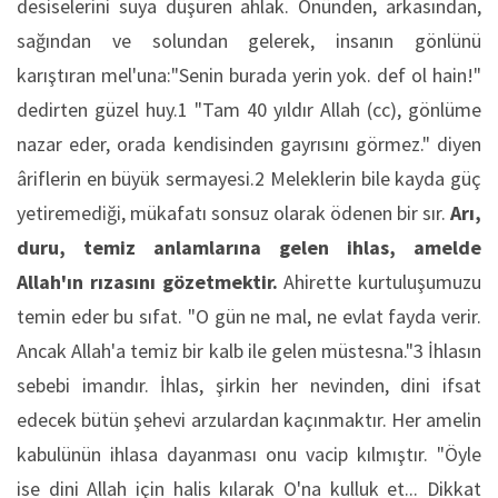
desiselerini suya düşüren ahlak. Önünden, arkasından,
sağından ve solundan gelerek, insanın gönlünü
karıştıran mel'una:"Senin burada yerin yok. def ol hain!"
dedirten güzel huy.1 "Tam 40 yıldır Allah (cc), gönlüme
nazar eder, orada kendisinden gayrısını görmez." diyen
âriflerin en büyük sermayesi.2 Meleklerin bile kayda güç
yetiremediği, mükafatı sonsuz olarak ödenen bir sır.
Arı,
duru, temiz anlamlarına gelen ihlas, amelde
Allah'ın rızasını gözetmektir.
Ahirette kurtuluşumuzu
temin eder bu sıfat. "O gün ne mal, ne evlat fayda verir.
Ancak Allah'a temiz bir kalb ile gelen müstesna."3 İhlasın
sebebi imandır. İhlas, şirkin her nevinden, dini ifsat
edecek bütün şehevi arzulardan kaçınmaktır. Her amelin
kabulünün ihlasa dayanması onu vacip kılmıştır. "Öyle
ise dini Allah için halis kılarak O'na kulluk et... Dikkat