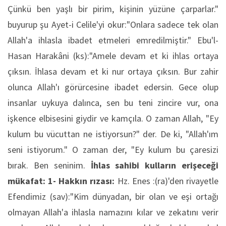
Çünkü ben yaşlı bir pirim, kişinin yüzüne çarparlar."
buyurup şu Ayet-i Celile'yi okur:"Onlara sadece tek olan
Allah'a ihlasla ibadet etmeleri emredilmiştir." Ebu'l-
Hasan Harakâni (ks):"Amele devam et ki ihlas ortaya
çıksın. İhlasa devam et ki nur ortaya çıksın. Bur zahir
olunca Allah'ı görürcesine ibadet edersin. Gece olup
insanlar uykuya dalınca, sen bu teni zincire vur, ona
işkence elbisesini giydir ve kamçıla. O zaman Allah, "Ey
kulum bu vücuttan ne istiyorsun?" der. De ki, "Allah'ım
seni istiyorum." O zaman der, "Ey kulum bu çaresizi
bırak. Ben seninim.
İhlas sahibi kulların erişeceği
mükafat:
1- Hakkın rızası:
Hz. Enes :(ra)'den rivayetle
Efendimiz (sav):"Kim dünyadan, bir olan ve eşi ortağı
olmayan Allah'a ihlasla namazını kılar ve zekatını verir