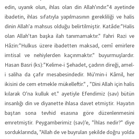
edin, uyanık olun, ihlas olan din Allah'ındır."4 ayetinde
ibadetin, ihlas sıfatıyla yapılmasının gerekliliği ve halis
dinin Allah'a mahsus olduğu belirtilmiştir. Katâde:"Halis
olan Allah'tan başka ilah tanımamaktır." Fahri Razi ve
Hâzin:"Hulkus üzere ibadetten maksad, cemî emirlere
imtisal ve nehiylerden kaçınmaktır." buyurmuşlardır.
Hasan Basri (ks):"Kelime-i Şehadet, çadırın direği, amel-
i saliha da çafır mesabesindedir. Mü'min-i Kâmil, her
ikisini de cem etmekle mükelleftir." , "Dini Allah için halis
kılarak O'na kulluk et." ayetiyle Efendimiz (sav) bütün
insanlığı din ve diyanette ihlasa davet etmiştir. Hayatın
baştan sona tevhid esasına göre düzenlenmesini
emretmiştir. Peygamberimiz (sav)'e, "İhlas nedir?" diye
sorduklarında, "Allah de ve buyrulan şekilde doğru yolda