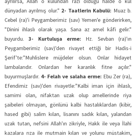
ayrılırsa, Allah o kulundan razı olduğu halde o kul
dünyadan ayrılmış olur."
2- Taatlerin Kabulü:
Muaz b.
Cebel (ra)'i Peygamberimiz (sav) Yemen'e gönderirken,
"Dinini ihlaslı olarak yaşa. Sana az amel kâfi gelir."
buyurdu.
3- Kurtuluşa erme:
Hz. Sevban (ra)'ın
Peygamberimiz (sav)'den rivayet ettiği bir Hadis-i
Şerif'te:"Muhlislere müjdeler olsun. Onlar hidayet
lambalarıdır. Onlardan her karanlık fitne açılır."
buyurmuşlardır.
4- Felah ve salaha erme:
Ebu Zer (ra),
Efendimiz (sav)'den rivayetle:"Kalbi iman için ihlaslı,
samimi olan, nifaktan uzak olup amellerinde riya
şaibeleri olmayan, gönlünü kalbi hastalıklardan (kibir,
hased gibi) salim kılan, lisanını sadık kılan, yalandan
uzak tutan, nefsini Allah'ın zikriyle, Hakk ile veya İlahi
kazalara rıza ile mutmain kılan ve yolunu müstakim,