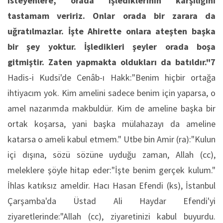
isteyenlere, orada işlediklerinin karşılığını
tastamam veririz. Onlar orada bir zarara da
uğratılmazlar. İşte Ahirette onlara ateşten başka
bir şey yoktur. İşledikleri şeyler orada boşa
gitmiştir. Zaten yapmakta oldukları da batıldır."7
Hadis-i Kudsi'de Cenâb-ı Hakk:"Benim hiçbir ortağa
ihtiyacım yok. Kim amelini sadece benim için yaparsa, o
amel nazarımda makbuldür. Kim de ameline başka bir
ortak koşarsa, yani başka mülahazayı da ameline
katarsa o ameli kabul etmem." Utbe bin Amir (ra):"Kulun
içi dışına, sözü sözüne uyduğu zaman, Allah (cc),
meleklere şöyle hitap eder:"İşte benim gerçek kulum."
İhlas katıksız ameldir. Hacı Hasan Efendi (ks), İstanbul
Çarşamba'da Üstad Ali Haydar Efendi'yi
ziyaretlerinde:"Allah (cc), ziyaretinizi kabul buyurdu.