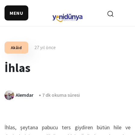
MENU
27 yıl önce
Akâid
İhlas
Alemdar
7 dk okuma süresi
İhlas, şeytana pabucu ters giydiren bütün hile ve