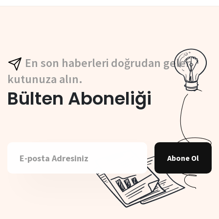
En son haberleri doğrudan gelen
kutunuza alın.
Bülten Aboneliği
Abone Ol