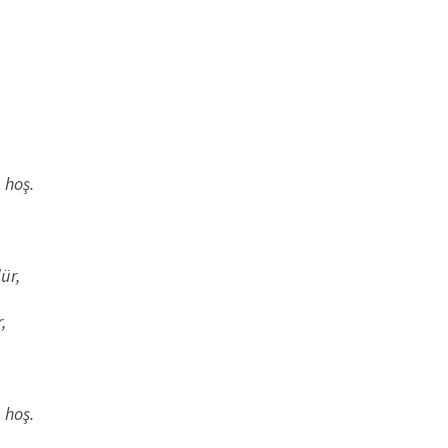
 hoş.
ür,
,
 hoş.