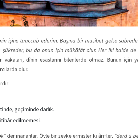
nin işine taaccüb ederim. Başına bir musîbet gelse sabrede
şükreder, bu da onun için mükâfât olur. Her iki halde de k
ar vakaları, dînin esaslarını bilenlerde olmaz. Bunun için y
cılarda olur.
rdır:
etinde, geçiminde darlık.
 itibâr edilmemesi.
ok”
der inananlar. Öyle bir zevke ermişler ki ârifler,
“derd ü be