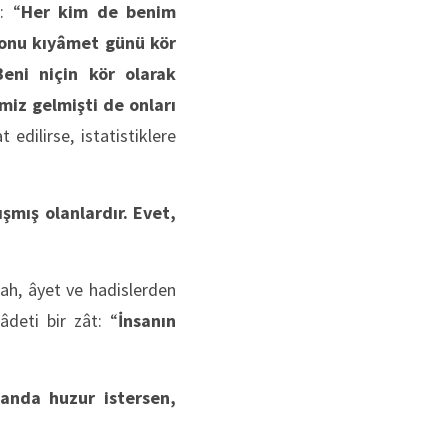
: “
Her kim de benim
e onu kıyâmet günü kör
eni niçin kör olarak
miz gelmişti de onları
 edilirse, istatistiklere
ışmış olanlardır. Evet,
ah, âyet ve hadislerden
âdeti bir zât: “
İnsanın
anda huzur istersen,