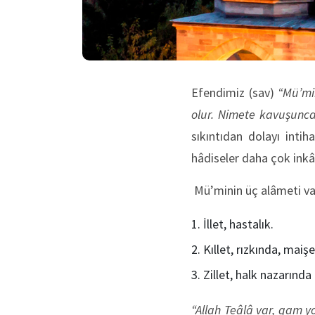
Efendimiz (sav)
“Mü’mi
olur. Nimete kavuşunca 
sıkıntıdan dolayı intih
hâdiseler daha çok inkâr
Mü’minin üç alâmeti va
İllet, hastalık.
Kıllet, rızkında, maiş
Zillet, halk nazarında
“Allah Teâlâ var, gam y