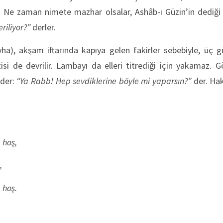
. Ne zaman nimete mazhar olsalar, Ashâb-ı Güzin’in dediği 
iliyor?”
derler.
yha), akşam iftarında kapıya gelen fakirler sebebiyle, üç 
stisi de devrilir. Lambayı da elleri titrediği için yakamaz.
eder:
“Ya Rabb! Hep sevdiklerine böyle mi yaparsın?”
der. Ha
 hoş,
,
 hoş.