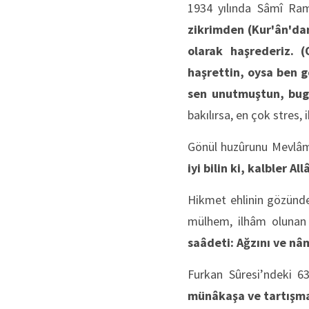
1934 yılında Sâmî Rama
zikrimden (Kur'ân'dan
olarak haşrederiz. 
haşrettin, oysa ben g
sen unutmuştun, bug
bakılırsa, en çok stres
Gönül huzûrunu Mevlâm
iyi bilin ki, kalbler All
Hikmet ehlinin gözünde
mülhem, ilhâm olunan k
saâdeti: Ağzını ve n
Furkan Sûresi’ndeki 63
münâkaşa ve tartışma