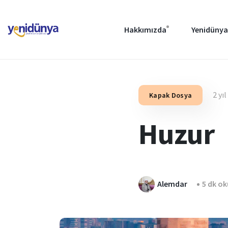
Hakkımızda
Yenidünya
2 yı
Kapak Dosya
Huzur
Alemdar
5 dk o