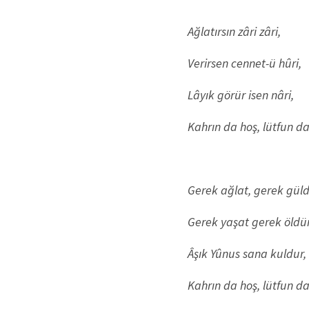
Ağlatırsın zâri zâri,
Verirsen cennet-ü hûri,
Lâyık görür isen nâri,
Kahrın da hoş, lütfun da
Gerek ağlat, gerek güld
Gerek yaşat gerek öldür
Âşık Yûnus sana kuldur,
Kahrın da hoş, lütfun da