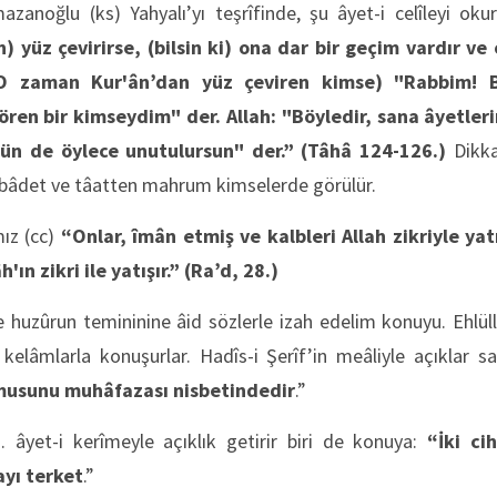
zanoğlu (ks) Yahyalı’yı teşrîfinde, şu âyet-i celîleyi okur
) yüz çevirirse, (bilsin ki) ona dar bir geçim vardır v
(O zaman Kur'ân’dan yüz çeviren kimse) "Rabbim! B
ören bir kimseydim" der. Allah: "Böyledir, sana âyetleri
ün de öylece unutulursun" der.”
(
Tâhâ 124-126.)
Dikkat
, ibâdet ve tâatten mahrum kimselerde görülür.
ız (cc)
“Onlar, îmân etmiş ve kalbleri Allah zikriyle yat
âh'ın zikri ile yatışır.”
(Ra’d, 28.)
 huzûrun temininine âid sözlerle izah edelim konuyu. Ehlüll
elâmlarla konuşurlar. Hadîs-i Şerîf’in meâliyle açıklar sa
âmusunu muhâfazası nisbetindedir
.”
. âyet-i kerîmeyle açıklık getirir biri de konuya:
“İki cih
yı terket
.”