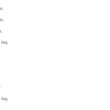
a.
a,
a,
 hoş.
!
 hoş.