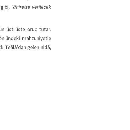
gibi,
“âhirette verilecek
gün üst üste oruç tutar.
 Gönlündeki mahzuniyetle
kk Teâlâ’dan gelen nidâ,