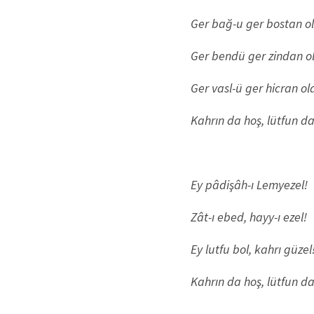
Ger bağ-u ger bostan ol
Ger bendü ger zindan ol
Ger vasl-ü ger hicran ol
Kahrın da hoş, lütfun da
Ey pâdişâh-ı Lemyezel!
Zât-ı ebed, hayy-ı ezel!
Ey lutfu bol, kahrı güzel
Kahrın da hoş, lütfun da