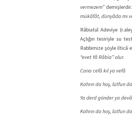
vermezem”
demişlerdir
mükâfât, dünyâda mı ver
Râbiatül Adeviye (r.ale
Açlığın tesiriyle su te
Rabbimize şöyle ilticâ 
“evet Yâ Râbia” olur.
Cana cefâ kıl ya vefâ
Kahrın da hoş, lütfun da
Ya derd gönder ya devâ
Kahrın da hoş, lütfun da