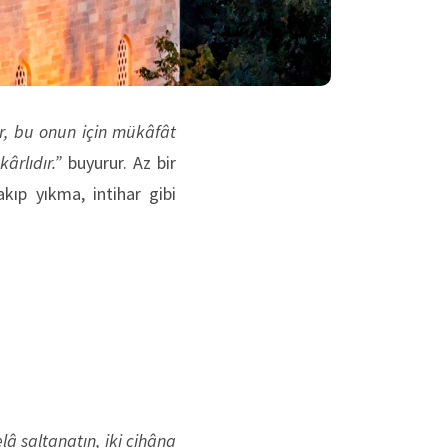
r, bu onun için mükâfât
ârlıdır.”
buyurur. Az bir
akıp yıkma, intihar gibi
lâ saltanatın, iki cihâna