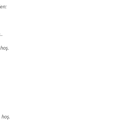
en:
..
 hoş.
 hoş.