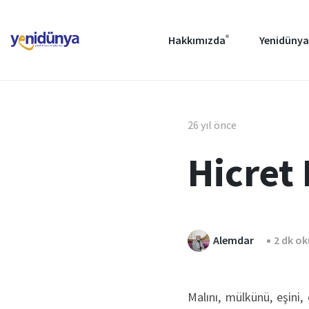
Hakkımızda
Yenidünya
26 yıl önce
Hicret 
Alemdar
2 dk o
Malını, mülkünü, eşini