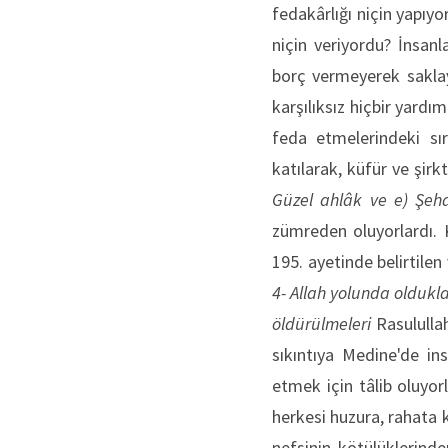
fedakârlığı niçin yapıyo
niçin veriyordu? İnsan
borç vermeyerek saklay
karşılıksız hiçbir yard
feda etmelerindeki sı
katılarak, küfür ve şirk
Güzel ahlâk ve
e) Şeh
zümreden oluyorlardı. 
195. ayetinde belirtilen 
4- Allah yolunda oldukla
öldürülmeleri
Rasulullah
sıkıntıya Medine'de in
etmek için tâlib oluyorlar
herkesi huzura, rahata k
nefsinin kötülüklerinden