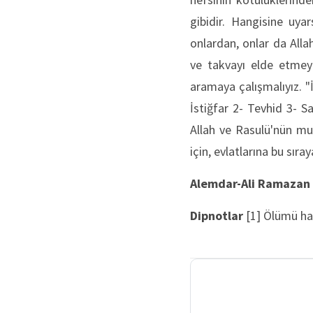
gibidir. Hangisine uyar
onlardan, onlar da Alla
ve takvayı elde etmey
aramaya çalışmalıyız. "İ
İstiğfar 2- Tevhid 3- S
Allah ve Rasulü'nün muh
için, evlatlarına bu sıra
Alemdar-Ali Ramazan 
Dipnotlar
[1] Ölümü ha