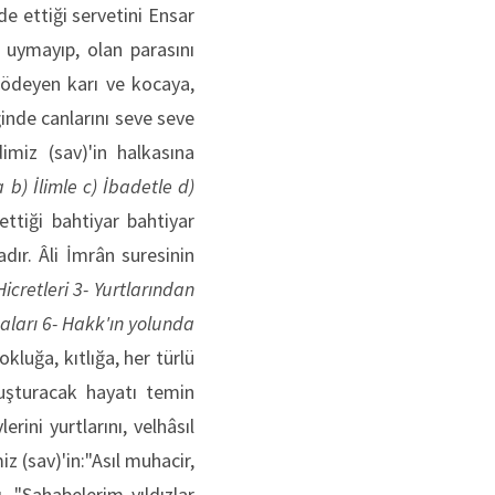
de ettiği servetini Ensar
 uymayıp, olan parasını
 ödeyen karı ve kocaya,
inde canlarını seve seve
miz (sav)'in halkasına
a
b) İlimle
c) İbadetle
d)
ettiği bahtiyar bahtiyar
ır. Âli İmrân suresinin
Hicretleri
3- Yurtlarından
aları
6- Hakk'ın yolunda
kluğa, kıtlığa, her türlü
vuşturacak hayatı temin
lerini yurtlarını, velhâsıl
z (sav)'in:"Asıl muhacir,
ı. "Sahabelerim yıldızlar