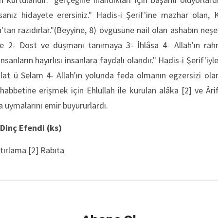
sanız hidayete erersiniz." Hadis-i Şerif'ine mazhar olan, 
h'tan razıdırlar."(Beyyine, 8) övgüsüne nail olan ashabın neşe
e 2- Dost ve düşmanı tanımaya 3- İhlâsa 4- Allah'ın rahm
nsanların hayırlısı insanlara faydalı olandır." Hadis-i Şerif'iy
alat ü Selam 4- Allah'ın yolunda feda olmanın egzersizi ol
abbetine erişmek için Ehlullah ile kurulan alâka [2] ve Ârifâ
ya uymalarını emir buyururlardı.
Dinç Efendi (ks)
tırlama [2] Rabıta