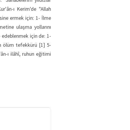
Kur'ân-ı Kerim'de "Allah
sine ermek için: 1- İlme
etine ulaşma yollarını
le edeblenmek için de: 1-
an ölüm tefekkürü [1] 5-
n-ı ilâhî, ruhun eğitimi