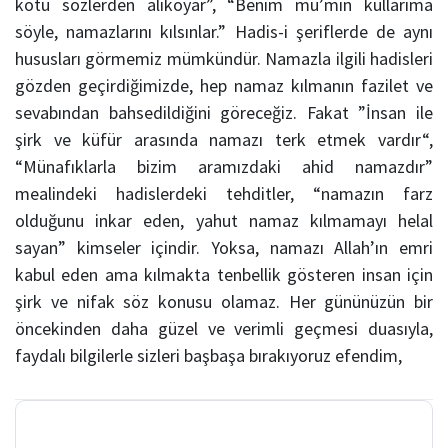
kötü sözlerden alıkoyar”, “Benim mü’min kullarıma
söyle, namazlarını kılsınlar.” Hadis-i şeriflerde de aynı
hususları görmemiz mümkündür. Namazla ilgili hadisleri
gözden geçirdiğimizde, hep namaz kılmanın fazilet ve
sevabından bahsedildiğini göreceğiz. Fakat ”İnsan ile
şirk ve küfür arasında namazı terk etmek vardır“,
“Münafıklarla bizim aramızdaki ahid namazdır”
mealindeki hadislerdeki tehditler, “namazın farz
olduğunu inkar eden, yahut namaz kılmamayı helal
sayan” kimseler içindir. Yoksa, namazı Allah’ın emri
kabul eden ama kılmakta tenbellik gösteren insan için
şirk ve nifak söz konusu olamaz. Her gününüzün bir
öncekinden daha güzel ve verimli geçmesi duasıyla,
faydalı bilgilerle sizleri başbaşa bırakıyoruz efendim,