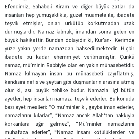
Efendimiz, Sahabe-i Kiram ve diğer büyük zatlar da
insanları hep yumuşaklıkla, güzel muamele ile, ibadete
teşvik etmişler, onları ürkütüp korkutmadan uzak
durmuşlardır. Namaz kılmak, imandan sonra gelen en
büyük hakikattir. Bundan dolayıdır ki, Kur’an-ı Kerimde
yüze yakın yerde namazdan bahsedilmektedir. Hiçbir
ibadete bu kadar ehemmiyet verilmemiştir. Çünkü
namaz, mü’minin Rabbiyle olan en yakın münasebetidir.
Namaz kılmayan insan bu münasebeti zayıflatmış,
kendisini nefis ve şeytan gibi düşmanların arasına atmış
olur ki, asıl büyük tehlike budur. Namazla ilgi bütün
ayetler, hep insanları namaza teşvik ederler. Bu konuda
bazı ayet mealleri: “O mü’minler ki, gayba iman ederler,
namazlarını kılarlar”, “Namaz ancak Allah‘tan hakkıyla
korkanlara ağır gelmez”, “Mü‘minler namazlarını
muhafaza ederler”, “Namaz insanı kötülüklerden ve