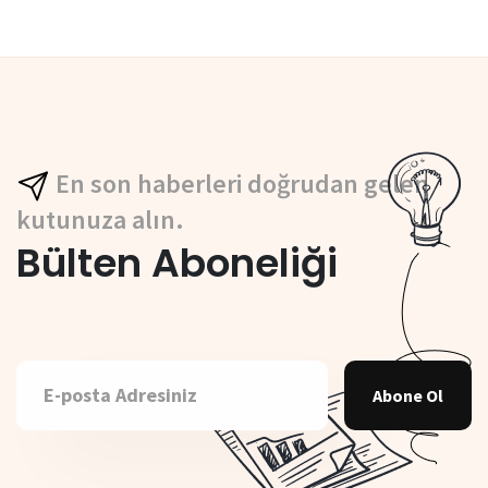
En son haberleri doğrudan gelen
kutunuza alın.
Bülten Aboneliği
Abone Ol