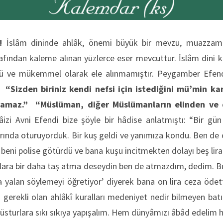
!
İslâm dininde ahlâk, önemi büyük bir mevzu, muazzam b
afından kaleme alınan yüzlerce eser mevcuttur. İslâm dini k
lü ve mükemmel olarak ele alınmamıştır. Peygamber Efend
:
“Sizden biriniz kendi nefsi için istediğini mü’min ka
lamaz.”
“Müslüman, diğer Müslümanların elinden ve 
zi Avni Efendi bize şöyle bir hâdise anlatmıştı: “Bir gün 
rında oturuyorduk. Bir kuş geldi ve yanımıza kondu. Ben de 
 beni polise götürdü ve bana kuşu incitmekten dolayı beş lira
lara bir daha taş atma deseydin ben de atmazdım, dedim. Bu
 yalan söylemeyi öğretiyor’ diyerek bana on lira ceza ödet
erekli olan ahlâkî kuralları medeniyet nedir bilmeyen batıl
üsturlara sıkı sıkıya yapışalım. Hem dünyâmızı âbâd edelim 