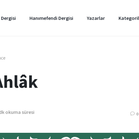
 Dergisi
Hanımefendi Dergisi
Yazarlar
Kategoril
nce
Ahlâk
 dk okuma süresi
0