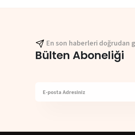
En son haberleri doğrudan g
Bülten Aboneliği