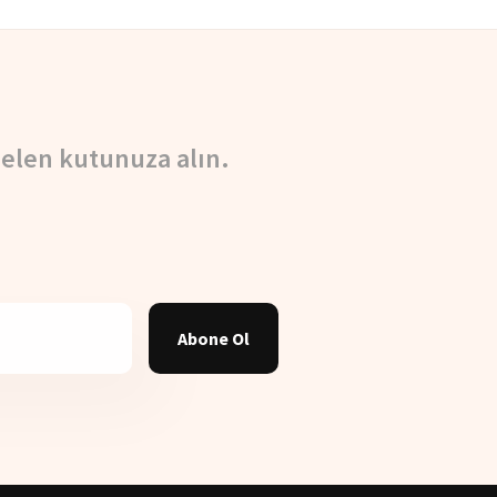
elen kutunuza alın.
Abone Ol