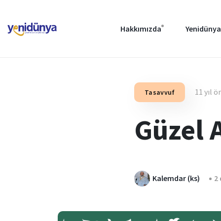
Hakkımızda
Yenidünya
11 yıl ö
Tasavvuf
Güzel 
Kalemdar (ks)
2