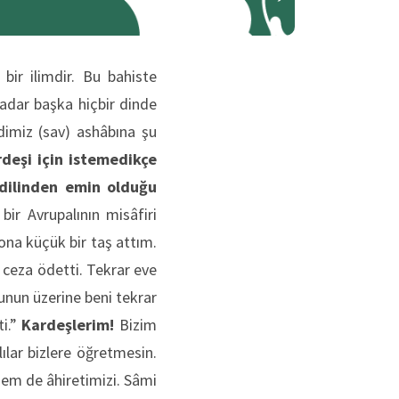
ir ilimdir. Bu bahiste
adar başka hiçbir dinde
imiz (sav) ashâbına şu
rdeşi için istemedikçe
dilinden emin olduğu
bir Avrupalının misâfiri
ona küçük bir taş attım.
 ceza ödetti. Tekrar eve
nun üzerine beni tekrar
ti.”
Kardeşlerim!
Bizim
ılar bizlere öğretmesin.
hem de âhiretimizi. Sâmi