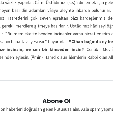
a vâizlik yaparlar. Câmi Üstâdımız (k.s)’ı dinlemek için gele
meyen bazı din adamları vâliye aleyhte ihbarda bulunurla
z Hazretlerini çok seven eşraftan bâzı kardeşlerimiz de 
, gerekli mercilere gitmeye hazırlanır. Üstâdımız hâdiseyi öğr
rir. “Bu memlekette benden incinenler varsa hicret ederim d
anın bana tavsiyesi var.” buyururlar.
“Cihan bağında ey in
e incinsin, ne sen bir kimseden incin.”
Cenâb-ı Mevlâ 
esinden eylesin. (Âmin) Hamd olsun âlemlerin Rabbi olan All
Abone Ol
son haberleri doğrudan gelen kutunuza alın. Asla spam yapma