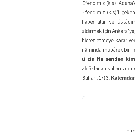
Efendimiz (k.s) Adana’d
Efendimiz (k.s)’i çeke
haber alan ve Üstâdımı
aldırmak için Ankara’ya
hicret etmeye karar ve
nâmında mübârek bir ins
ü cin
Ne senden kims
ahlâklanan kulları zümr
Buhari, 1/13.
Kalemdar
En 