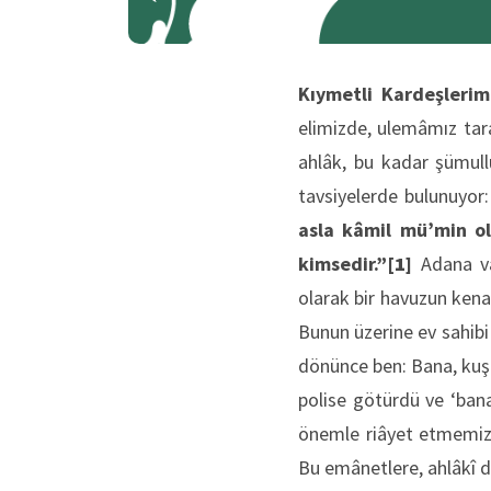
Kıymetli Kardeşlerim
elimizde, ulemâmız tar
ahlâk, bu kadar şümul
tavsiyelerde bulunuyor
asla kâmil mü’min o
kimsedir.”
[1]
Adana vâi
olarak bir havuzun kena
Bunun üzerine ev sahibi
dönünce ben: Bana, kuş
polise götürdü ve ‘bana
önemle riâyet etmemiz g
Bu emânetlere, ahlâkî d