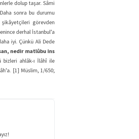
nlerle dolup taşar. Sâmi
r. Daha sonra bu durumu
şikâyetçileri görevden
enince derhal İstanbul’a
aha iyi. Çünkü Ali Dede
san, nedir matlûbu ins
bizleri ahlâk-ı İlâhî ile
âh’a. [1] Müslim, 1/650;
yız!