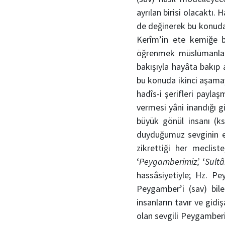
ayrılan birisi olacaktı.
de değinerek bu konudak
Kerîm’in ete kemiğe b
öğrenmek müslümanlar
bakışıyla hayâta bakıp
bu konuda ikinci aşamay
hadîs-i şerifleri payla
vermesi yâni inandığı g
büyük gönül insanı (ks
duyduğumuz sevginin en
zikrettiği her meclis
‘
Peygamberimiz’,
‘
Sultâ
hassâsiyetiyle; Hz. Pe
Peygamber’i (sav) bil
insanların tavır ve gidi
olan sevgili Peygamberi