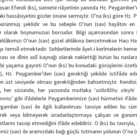
 Hasan Efendi (ks), sünnete riâyetinin yanında Hz. Peygamber’e
i hassâsiyetini gözler önüne sermiştir. O’na (ks) göre Hz. 
ürünmüş şeklidir ve bu sebeple O’nun (sav) hayâtını en 
 olarak boynumuzun borcudur. Bilgi aşamasından sonra H
 ahlâkımızı O’nun (sav) güzel ahlâkına benzetmekse Hacı Ha
ı temsîl etmektedir. Sohbetlerinde âyet-i kerîmelerin hemen
şması ve dînin aslî kaynağı olarak naklettiği bütün bu naslar
ibi yaşama gayreti O’nun (ks) bu konudaki görüşlerini özetl
), Hz. Peygamber’den (sav) gerektiği şekilde istifâde ed
 üst seviyede olması gerektiğinden bahsetmiştir. Kendisi
te, her sözünde, her yazısında mutlaka ‘
sallallâhu aleyhi
nımız’
gibi ifâdelerle Peygamberimize (sav) hürmetini ifâde 
ygamber (sav) ile ilgili kullanılması tavsiye edilen bu cüm
erek veya bilmeyerek sıradanlaştırmaya çalışan ve günüm
şatlarını tasvip etmediğini ifâde edebiliriz. O (ks) bu tavrıy
miz (sav) ile aramızdaki bağı güçlü tutmanın yolunun O’na (