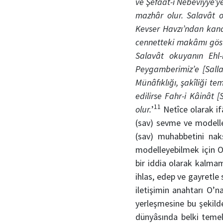
ve Şefaat-ı Nebeviyye’y
mazhâr olur. Salavât o
Kevser Havzı’ndan kana
cennetteki makâmı göster
Salavât okuyanın Ehl
Peygamberimiz’e [Salla
Münâfıklığı, şakîliği t
edilirse Fahr-i Kâinât 
11
olur.
’
Netîce olarak if
(sav) sevme ve modelle
(sav) muhabbetini nak
modelleyebilmek için O’
bir iddia olarak kalma
ihlas, edep ve gayretle
iletişimin anahtarı O’
yerleşmesine bu şekil
dünyâsında belki temel