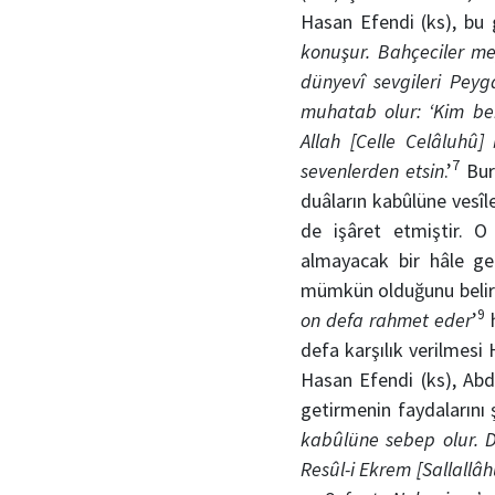
Hasan Efendi (ks), bu 
konuşur. Bahçeciler m
dünyevî sevgileri Peyg
muhatab olur: ‘Kim be
Allah [Celle Celâluhû]
7
sevenlerden etsin
.’
Bura
duâların kabûlüne vesîl
de işâret etmiştir. O
almayacak bir hâle gel
mümkün olduğunu belirt
9
on defa rahmet eder
’
h
defa karşılık verilmesi
Hasan Efendi (ks), Abdü
getirmenin faydalarını ş
kabûlüne sebep olur. D
Resûl-i Ekrem [Sallallâ