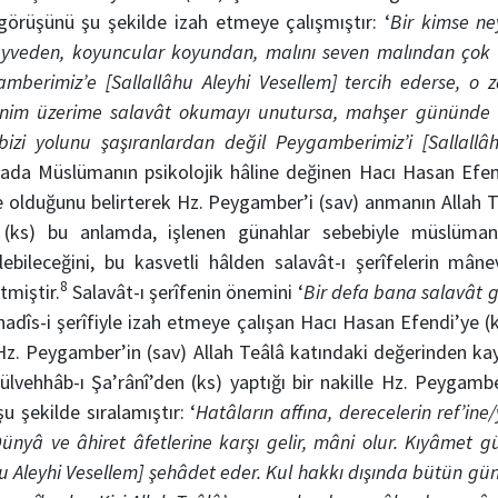
görüşünü şu şekilde izah etmeye çalışmıştır: ‘
Bir kimse ne
eyveden, koyuncular koyundan, malını seven malından çok 
amberimiz’e [Sallallâhu Aleyhi Vesellem] tercih ederse, o z
nim üzerime salavât okumayı unutursa, mahşer gününde cen
 bizi yolunu şaşıranlardan değil Peygamberimiz’i [Sallallâ
da Müslümanın psikolojik hâline değinen Hacı Hasan Efend
e olduğunu belirterek Hz. Peygamber’i (sav) anmanın Allah 
 (ks) bu anlamda, işlenen günahlar sebebiyle müslüman
ebileceğini, bu kasvetli hâlden salavât-ı şerîfelerin mânev
8
miştir.
Salavât-ı şerîfenin önemini ‘
Bir defa bana salavât 
adîs-i şerîfiyle izah etmeye çalışan Hacı Hasan Efendi’ye (k
 Hz. Peygamber’in (sav) Allah Teâlâ katındaki değerinden k
lvehhâb-ı Şa’rânî’den (ks) yaptığı bir nakille Hz. Peygamb
u şekilde sıralamıştır: ‘
Hatâların affına, derecelerin ref’ine
ünyâ ve âhiret âfetlerine karşı gelir, mâni olur. Kıyâmet 
hu Aleyhi Vesellem] şehâdet eder. Kul hakkı dışında bütün g