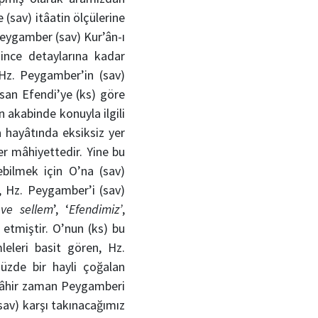
 (sav) itâatin ölçülerine
Peygamber (sav) Kur’ân-ı
ince detaylarına kadar
z. Peygamber’in (sav)
san Efendi’ye (ks) göre
 akabinde konuyla ilgili
a hayâtında eksiksiz yer
er mâhiyettedir. Yine bu
ebilmek için O’na (sav)
, Hz. Peygamber’i (sav)
 ve sellem
’, ‘
Efendimiz’
,
etmiştir. O’nun (ks) bu
leleri basit gören, Hz.
üzde bir hayli çoğalan
la, âhir zaman Peygamberi
sav) karşı takınacağımız