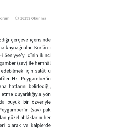
Yorum
16193 Okunma
diği çerçeve içerisinde
na kaynağı olan Kur’ân-ı
 Seniyye’yi dînin ikinci
ygamber (sav) ile hemhâl
 edebilmek için salât ü
ûfîler Hz. Peygamber’in
a hatlarını belirlediği,
etme duyarlılığıyla yön
lda büyük bir özveriyle
 Peygamber’in (sav) pak
lan güzel ahlâklarını her
ri olarak ve kalplerde