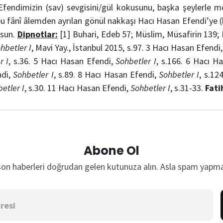
Efendimizin (sav) sevgisini/gül kokusunu, başka şeylerle 
 fânî âlemden ayrılan gönül nakkaşı Hacı Hasan Efendi’ye (
lsun.
Dipnotlar:
[1] Buhari, Edeb 57; Müslim, Müsafirin 139;
hbetler I
, Mavi Yay., İstanbul 2015, s.97. 3 Hacı Hasan Efendi
r I
, s.36. 5 Hacı Hasan Efendi,
Sohbetler I
, s.166. 6 Hacı H
ndi,
Sohbetler I
, s.89. 8 Hacı Hasan Efendi,
Sohbetler I
, s.12
etler I
, s.30. 11 Hacı Hasan Efendi,
Sohbetler I
, s.31-33.
Fati
Abone Ol
son haberleri doğrudan gelen kutunuza alın. Asla spam yapma