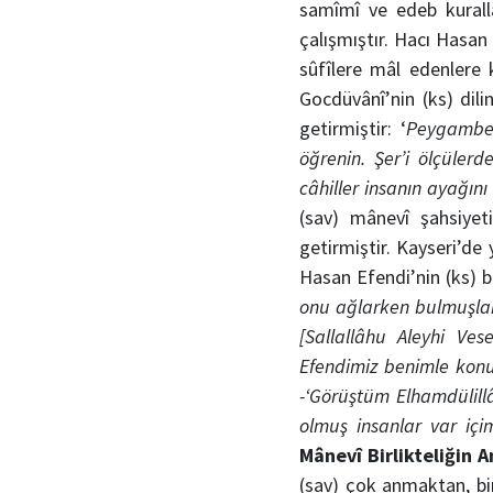
samîmî ve edeb kuralla
çalışmıştır. Hacı Hasan
sûfîlere mâl edenlere 
Gocdüvânî’nin (ks) dilin
getirmiştir: ‘
Peygamber
öğrenin. Şer’i ölçüler
câhiller insanın ayağını
(sav) mânevî şahsiyeti
getirmiştir. Kayseri’de
Hasan Efendi’nin (ks) 
onu ağlarken bulmuşlar:
[Sallallâhu Aleyhi V
Efendimiz benimle konu
-‘Görüştüm Elhamdülillâ
olmuş insanlar var içi
Mânevî Birlikteliğin 
(sav) çok anmaktan, bi