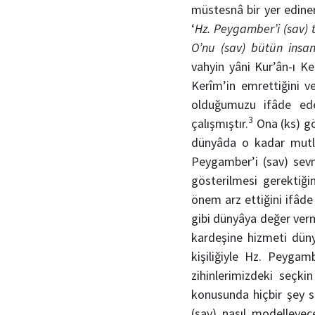
müstesnâ bir yer edine
‘
Hz. Peygamber’i (sav) 
O’nu (sav) bütün insa
vahyin yâni Kur’ân-ı Ke
Kerîm’in emrettiğini v
olduğumuzu ifâde ed
3
çalışmıştır.
Ona (ks) gö
dünyâda o kadar mutlu 
Peygamber’i (sav) sevm
gösterilmesi gerektiği
önem arz ettiğini ifâde
gibi dünyâya değer verm
kardeşine hizmeti düny
kişiliğiyle Hz. Peygam
zihinlerimizdeki seçki
konusunda hiçbir şey s
(sav) nasıl modelleye