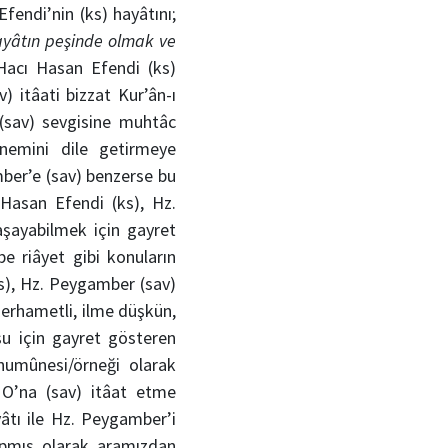
endi’nin (ks) hayâtını;
hayâtın peşinde olmak ve
 Hacı Hasan Efendi (ks)
) itâati bizzat Kur’ân-ı
 (sav) sevgisine muhtâc
nemini dile getirmeye
ber’e (sav) benzerse bu
 Hasan Efendi (ks), Hz.
aşayabilmek için gayret
e riâyet gibi konuların
ks), Hz. Peygamber (sav)
merhametli, ilme düşkün,
şu için gayret gösteren
 numûnesi/örneği olarak
e O’na (sav) itâat etme
âtı ile Hz. Peygamber’i
apmış olarak aramızdan