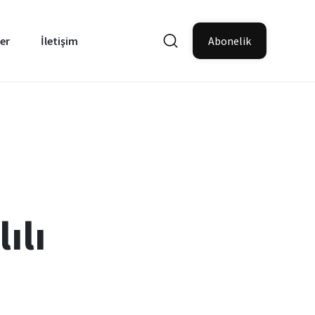
er
İletişim
Abonelik
ılı