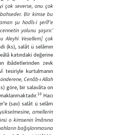
yi çok severse, onu çok
bahseder. Bir kimse bu
aman şu hadîs-i şerîf’e
netin yolunu şaşırır.’
hu Aleyhi Vesellem] çok
i (ks), salât ü selâmın
Teâlâ katındaki değerine
ın ibâdetlerinden zevk
î tesiriyle kurtulmanın
gönderene, Cenâb-ı Allah
s) göre, bir salavâta on
10
aynaklanmaktadır.
Hacı
er’e (sav) salât ü selâm
/yükselmesine, amellerin
günü o kimsenin îmânına
ünahların bağışlanmasına