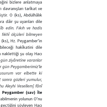
eğini bizlere anlatmaya
 davranışları tarîkat ve
tir. O (ks), Abdülhâlık
ra dâir şu uyarıları dile
îb edin. Fıkıh ve hadis
fıkhî ölçüleri bilmeyen
 (ks), Hz. Peygamber’in
ileceği hakîkatini dile
 naklettiği şu olay Hacı
 gün ziyâretine varanlar
Her gün Peygamberimiz’le
usurum var elbette ki
 sonra gözleri yumulur,
hu Aleyhi Vesellem] fânî
. Peygamber (sav) İle
rabilmenin yolunun O’nu
geçtiğini söyleyen Hacı