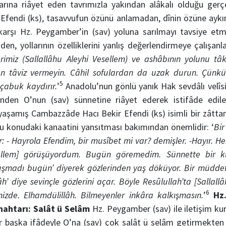
rına riâyet eden tavrımızla yakından alâkalı olduğu gerç
 Efendi (ks), tasavvufun özünü anlamadan, dînin özüne aykırı
karşı Hz. Peygamber’in (sav) yoluna sarılmayı tavsiye etmiş
den, yollarının özelliklerini yanlış değerlendirmeye çalışanla
imiz (Sallallâhu Aleyhi Vesellem) ve ashâbının yolunu tâk
den tâviz vermeyin. Câhil sofulardan da uzak durun. Çünkü 
5
 çabuk kaydırır.
’
Anadolu’nun gönlü yanık Hak sevdâlı velîsi
nden O’nun (sav) sünnetine riâyet ederek istifâde edileb
 yaşamış Cambazzâde Hacı Bekir Efendi (ks) isimli bir zâttan
bu konudaki kanaatini yansıtması bakımından önemlidir: ‘
Bir
 - Hayrola Efendim, bir musîbet mi var? demişler. -Hayır. 
esellem] görüşüyordum. Bugün göremedim. Sünnette bir k
şmadı bugün’ diyerek gözlerinden yaş döküyor. Bir müddet
h’ diye sevinçle gözlerini açar. Böyle Resûlullah’ta [Sallallâ
6
mizde. Elhamdülillâh. Bilmeyenler inkâra kalkışmasın.
’
Hz
Anahtarı: Salât ü Selâm
Hz. Peygamber (sav) ile iletişim ku
r başka ifâdeyle O’na (sav) çok salât ü selâm getirmekten 