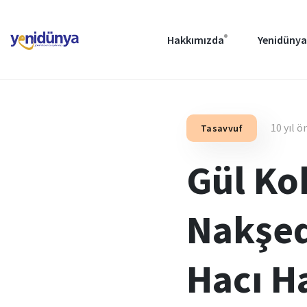
Hakkımızda
Yenidünya
10 yıl ö
Tasavvuf
Gül Ko
Nakşede
Hacı H