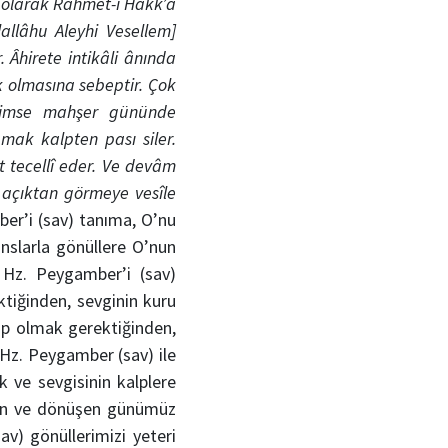
n olarak Rahmet-i Hâkk’a
allâhu Aleyhi Vesellem]
Âhirete intikâli ânında
ok olmasına sebeptir. Çok
 kimse mahşer gününde
mak kalpten pası siler.
t tecellî eder. Ve devâm
a açıktan görmeye vesîle
er’i (sav) tanıma, O’nu
nslarla gönüllere O’nun
 Hz. Peygamber’i (sav)
ktiğinden, sevginin kuru
ip olmak gerektiğinden,
 Hz. Peygamber (sav) ile
 ve sevgisinin kalplere
şen ve dönüşen günümüz
v) gönüllerimizi yeteri