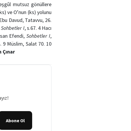
meşgûl mutsuz gönüllere
ks) ve O’nun (ks) yolunu
 Ebu Davud, Tatavvu, 26.
,
Sohbetler I
, s.67. 4 Hacı
asan Efendi,
Sohbetler I
,
4. 9 Müslim, Salat 70. 10
h Çınar
yız!
Abone Ol