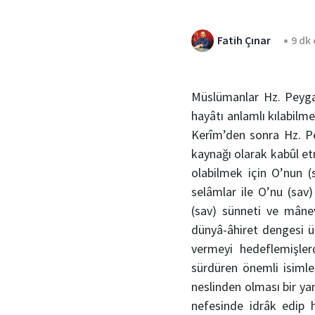
Fatih Çınar
9 dk
Müslümanlar Hz. Peygam
hayâtı anlamlı kılabilm
Kerîm’den sonra Hz. Pey
kaynağı olarak kabûl et
olabilmek için O’nun (
selâmlar ile O’nu (sav
(sav) sünneti ve mânevî
dünyâ-âhiret dengesi ü
vermeyi hedeflemişlerd
sürdüren önemli isimle
neslinden olması bir ya
nefesinde idrâk edip 