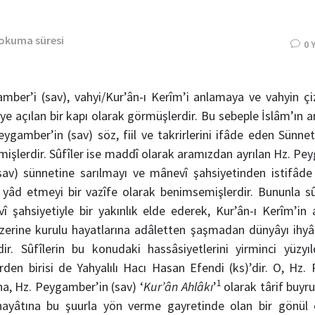
 okuma süresi
0 
ber’i (sav), vahyi/Kur’ân-ı Kerîm’i anlamaya ve vahyin çiz
eye açılan bir kapı olarak görmüşlerdir. Bu sebeple İslâm’ın a
gamber’in (sav) söz, fiil ve takrirlerini ifâde eden Sünnet-i
mişlerdir. Sûfîler ise maddî olarak aramızdan ayrılan Hz. Pe
sav) sünnetine sarılmayı ve mânevî şahsiyetinden istifâde
) yâd etmeyi bir vazîfe olarak benimsemişlerdir. Bununla s
 şahsiyetiyle bir yakınlık elde ederek, Kur’ân-ı Kerîm’in an
zerine kurulu hayatlarına adâletten şaşmadan dünyâyı ihyâ 
ir. Sûfîlerin bu konudaki hassâsiyetlerini yirminci yüzyı
rden birisi de Yahyalılı Hacı Hasan Efendi (ks)’dir. O, Hz.
1
na, Hz. Peygamber’in (sav) ‘
Kur’ân Ahlâkı
’
olarak târif buyru
hayâtına bu şuurla yön verme gayretinde olan bir gönül e