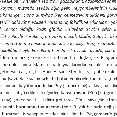
e vesîle olur. Kişi Allah Teâlâ’nın gazabından, azâbından emî
kuyanın mizanda sevâbı ağır gelir. Peygamberimiz’in [Sall
 kana içer. Daha dünyâda iken cennetteki makâmını görür. 
ilir. Salavât meclisleri nurlandırır, fakirlik ve sıkıntıların y
-i Cennet olduğu kesin gibidir. Salavâta devâm eden
llâhu Aleyhi Vesellem] en yakın olacak kişidir. Salavât oku
emizler. Bütün mü’minlerin kalbinde o kimseye karşı muhabbe
[Sallallâhu Aleyhi Vesellem] Efendimiz’i evvelâ rüyâda, sonr
âde etmemiz gerekirse Hacı Hasan Efendi (ks), Hz. Peygamb
me noktasında İslâm’ın ana kaynaklarından süzülen refera
şetmeye çalışmıştır. Hacı Hasan Efendi (ks), gül kokulu
nu (sav) eksiksiz bir şekilde bütün yönleriyle tanımak gere
masından, hayâtın içinde bir Peygamber (sav) anlayışına sâh
 sünnetin ihyâ edilebileceğinden bahsetmiştir. O’na (ks) göre
na (sav) çokça salât ü selâm getirerek O’nu (sav) yâd etmek
de zemin hazırlamaktan geçmektedir. Büyük bir hızla deği
 huzursuzluk sebeplerimizden birisi de Hz. Peygamber’e (sa