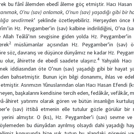
rek bu fânî âlemden ebedî âleme göç etmiştir. Hacı Hasan Ef
tanımak, O’nu (sav) anlamak, O’nun (sav) yaşadığı gibi bir 
nlığa sevdirmek
’ şeklinde özetleyebiliriz. Herşeyden önce
rîm’in Hz. Peygamber’in (sav) kalbine indirildiğini, O’na (sav
e Allah Teâlâ’nın sevgisine giden yolda Hz. Peygamber’in
2
erek
müslümanlar açısından Hz. Peygamber’in (sav) ö
re söz, davranış ve düşünce dünyâmız ne kadar Hz. Peygam
4
olur, âhirette de ebedî saadete ulaşırız.
Yahyalılı Hacı
ek iddiasından öte O’nun (sav) yaşadığı gibi bir hayat y
nden bahsetmiştir. Bunun için bilgi donanımı, ihlas ve edeb
 etmiştir. Asrımızın Yûnuslarından olan Hacı Hasan Efendi (
eyen, başkalarını kendisine tercih eden, fedâkâr, vefâkâr, 
â-âhiret yatırımı olarak gören ve bütün insanlığın kurtulu
ber’e (sav) ittibâ etmenin elle tutulur gözle görülür bir
n yerini almıştır. O (ks), Hz. Peygamber’i (sav) sevme v
öylemeden bu dünyâdan ayrılmış olsaydı dahi yaşadığı hay
ceğimiz konusunda bize ışık tutup bu alandaki görevini y