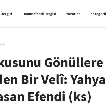
 Dergisi
Hanımefendi Dergisi
Yazarlar
Kategoril
nce
kusunu Gönüllere
n Bir Velî: Yahyal
asan Efendi (ks)