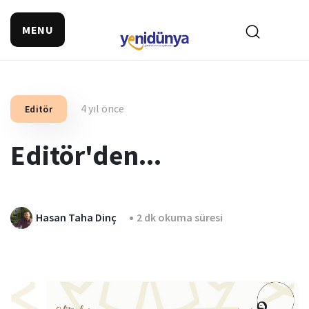
MENU
4 yıl önce
Editör
Editör'den...
Hasan Taha Dinç
2 dk okuma süresi