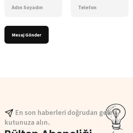
Mesaj Gönder
En son haberleri doğrudan gelen
kutunuza alın.