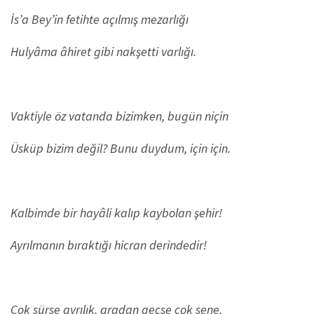
İs’a Bey’in fetihte açılmış mezarlığı
Hulyâma âhiret gibi nakşetti varlığı.
Vaktiyle öz vatanda bizimken, bugün niçin
Üsküp bizim değil? Bunu duydum, için için.
Kalbimde bir hayâli kalıp kaybolan şehir!
Ayrılmanın bıraktığı hicran derindedir!
Çok sürse ayrılık, aradan geçse çok sene,