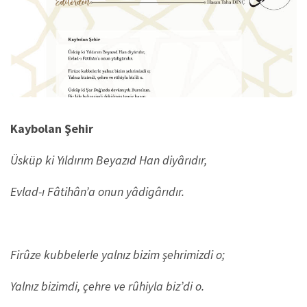
Kaybolan Şehir
Üsküp ki Yıldırım Beyazıd Han diyârıdır,
Evlad-ı Fâtihân’a onun yâdigârıdır.
Firûze kubbelerle yalnız bizim şehrimizdi o;
Yalnız bizimdi, çehre ve rûhiyla biz’di o.