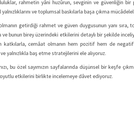
pluluklar, rahmetin yâni huzûrun, sevginin ve güvenliğin bir p
 yalnızlıklarını ve toplumsal baskılarla başa çıkma mücâdeleler
lmanın getirdiği rahmet ve güven duygusunun yanı sıra, topl
u ve bunun birey üzerindeki etkilerini detaylı bir şekilde incel
 katkılarla, cemâat olmanın hem pozitif hem de negatif y
ve yalnızlıkla baş etme stratejilerini ele alıyoruz.
ımızı, bu özel sayımızın sayfalarında düşünsel bir keşfe çı
yutlu etkilerini birlikte incelemeye dâvet ediyoruz.