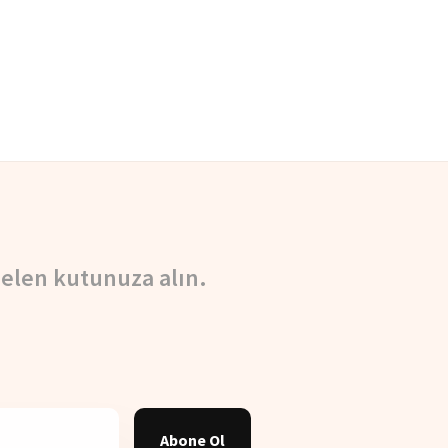
elen kutunuza alın.
Abone Ol