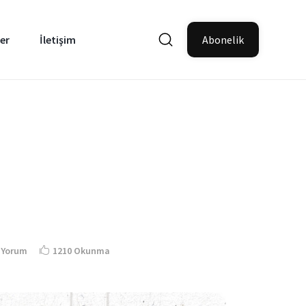
er
İletişim
Abonelik
 Yorum
1210 Okunma