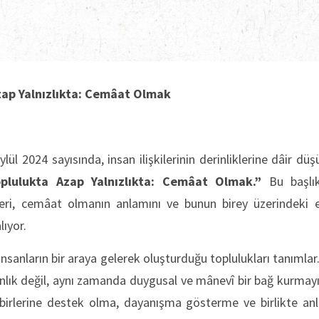
ap Yalnızlıkta: Cemâat Olmak
lül 2024 sayısında, insan ilişkilerinin derinliklerine dâir dü
lulukta Azap Yalnızlıkta: Cemâat Olmak.”
Bu başlık,
eri, cemâat olmanın anlamını ve bunun birey üzerindeki et
lıyor.
nsanların bir araya gelerek oluşturduğu toplulukları tanıml
kınlık değil, aynı zamanda duygusal ve mânevî bir bağ kurmayı 
irbirlerine destek olma, dayanışma gösterme ve birlikte a