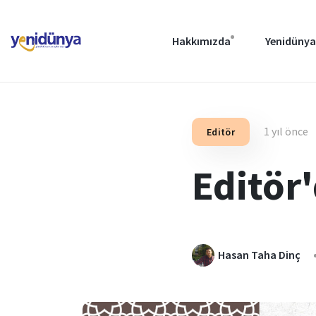
Hakkımızda
Yenidünya
1 yıl önce
Editör
Editör'
Hasan Taha Dinç