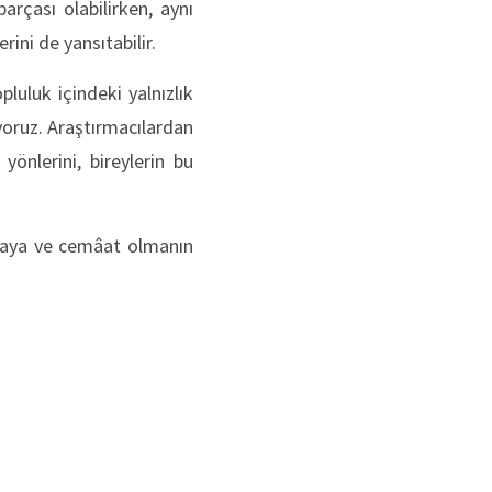
arçası olabilirken, aynı
ini de yansıtabilir.
uluk içindeki yalnızlık
iyoruz. Araştırmacılardan
önlerini, bireylerin bu
kmaya ve cemâat olmanın