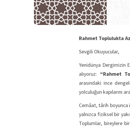
Rahmet Toplulukta Az
Sevgili Okuyucular,
Yenidünya Dergimizin Ey
alıyoruz:
“Rahmet Top
arasındaki ince dengel
yolculuğun kapılarını ara
Cemâat, târih boyunca i
yalnızca fiziksel bir ya
Toplumlar, bireylere b