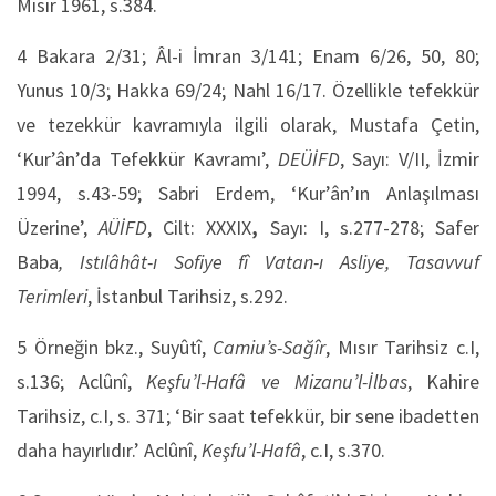
Mısır 1961, s.384.
4 Bakara 2/31; Âl-i İmran 3/141; Enam 6/26, 50, 80;
Yunus 10/3; Hakka 69/24; Nahl 16/17. Özellikle tefekkür
ve tezekkür kavramıyla ilgili olarak, Mustafa Çetin,
‘Kur’ân’da Tefekkür Kavramı’,
DEÜİFD
, Sayı: V/II, İzmir
1994, s.43-59; Sabri Erdem, ‘Kur’ân’ın Anlaşılması
Üzerine’,
AÜİFD
, Cilt: XXXIX
,
Sayı: I, s.277-278; Safer
Baba
, Istılâhât-ı Sofiye fî Vatan-ı Asliye, Tasavvuf
Terimleri
, İstanbul Tarihsiz, s.292.
5 Örneğin bkz., Suyûtî,
Camiu’s-Sağîr
, Mısır Tarihsiz c.I,
s.136; Aclûnî,
Keşfu’l-Hafâ ve Mizanu’l-İlbas
, Kahire
Tarihsiz, c.I, s. 371; ‘Bir saat tefekkür, bir sene ibadetten
daha hayırlıdır.’ Aclûnî,
Keşfu’l-Hafâ
, c.I, s.370.