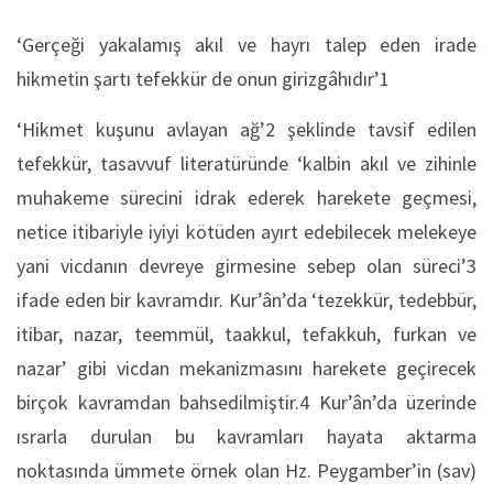
‘Gerçeği yakalamış akıl ve hayrı talep eden irade
hikmetin şartı tefekkür de onun girizgâhıdır’1
‘Hikmet kuşunu avlayan ağ’2 şeklinde tavsif edilen
tefekkür, tasavvuf literatüründe ‘kalbin akıl ve zihinle
muhakeme sürecini idrak ederek harekete geçmesi,
netice itibariyle iyiyi kötüden ayırt edebilecek melekeye
yani vicdanın devreye girmesine sebep olan süreci’3
ifade eden bir kavramdır. Kur’ân’da ‘tezekkür, tedebbür,
itibar, nazar, teemmül, taakkul, tefakkuh, furkan ve
nazar’ gibi vicdan mekanizmasını harekete geçirecek
birçok kavramdan bahsedilmiştir.4 Kur’ân’da üzerinde
ısrarla durulan bu kavramları hayata aktarma
noktasında ümmete örnek olan Hz. Peygamber’in (sav)