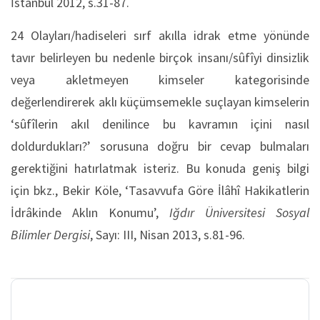
İstanbul 2012, s.31-87.
24 Olayları/hadiseleri sırf akılla idrak etme yönünde
tavır belirleyen bu nedenle birçok insanı/sûfîyi dinsizlik
veya akletmeyen kimseler kategorisinde
değerlendirerek aklı küçümsemekle suçlayan kimselerin
‘sûfîlerin akıl denilince bu kavramın içini nasıl
doldurdukları?’ sorusuna doğru bir cevap bulmaları
gerektiğini hatırlatmak isteriz. Bu konuda geniş bilgi
için bkz., Bekir Köle, ‘Tasavvufa Göre İlâhî Hakikatlerin
İdrâkinde Aklın Konumu’,
Iğdır Üniversitesi Sosyal
Bilimler Dergisi
, Sayı: III, Nisan 2013, s.81-96.