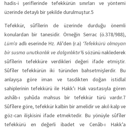
hadis-i şeriflerinde tefekkürün sınırları ve yöntemi
üzerinde detaylı bir şekilde durulmuştur.5
Tefekkür, sûfîlerin de üzerinde durduğu önemli
konulardan bir tanesidir. Örneğin Serrac (ö.378/988),
Lüm’a
adlı eserinde Hz. Ali’den (r.a)
‘Tefekkürü olmayan
bir susma unutkanlık ve dalgınlıktır’
6 sözünü naklederek
sûfîlerin tefekküre verdikleri değeri ifade etmiştir.
Sûfîler tefekkürün iki türünden bahsetmişlerdir. Bu
anlayışa göre iman ve tasdikten doğan istidlal
sahiplerinin tefekkürü ile Hakk’ı Hak vasıtasıyla gören
ashâb-ı şuhûda mahsus bir tefekkür türü vardır.7
Sûfîlere göre, tefekkür kalbin bir amelidir ve akıl-kalp ve
göz-can ilişkisini ifade etmektedir. Bu yönüyle sûfîler
tefekkürü en değerli ibadet ve Cenâb-ı Hakk’a