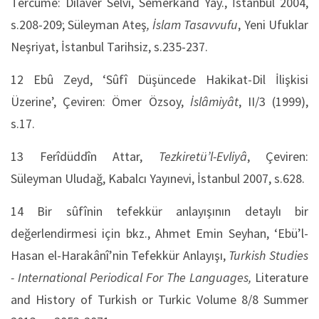
Tercüme: Dilaver Selvi, Semerkand Yay., İstanbul 2004,
s.208-209; Süleyman Ateş
, İslam Tasavvufu
, Yeni Ufuklar
Neşriyat, İstanbul Tarihsiz, s.235-237.
12 Ebû Zeyd, ‘Sûfî Düşüncede Hakikat-Dil İlişkisi
Üzerine’, Çeviren: Ömer Özsoy,
İslâmiyât
, II/3 (1999),
s.17.
13 Ferîdüddîn Attar,
Tezkiretü’l-Evliyâ
, Çeviren:
Süleyman Uludağ, Kabalcı Yayınevi, İstanbul 2007, s.628.
14 Bir sûfînin tefekkür anlayışının detaylı bir
değerlendirmesi için bkz., Ahmet Emin Seyhan, ‘Ebü’l-
Hasan el-Harakânî’nin Tefekkür Anlayışı,
Turkish Studies
- International Periodical For The Languages,
Literature
and History of Turkish or Turkic Volume 8/8 Summer