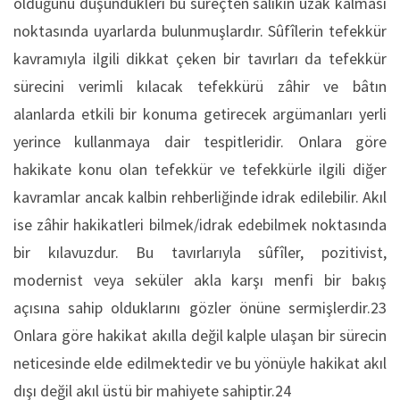
olduğunu düşündükleri bu süreçten sâlikin uzak kalması
noktasında uyarlarda bulunmuşlardır. Sûfîlerin tefekkür
kavramıyla ilgili dikkat çeken bir tavırları da tefekkür
sürecini verimli kılacak tefekkürü zâhir ve bâtın
alanlarda etkili bir konuma getirecek argümanları yerli
yerince kullanmaya dair tespitleridir. Onlara göre
hakikate konu olan tefekkür ve tefekkürle ilgili diğer
kavramlar ancak kalbin rehberliğinde idrak edilebilir. Akıl
ise zâhir hakikatleri bilmek/idrak edebilmek noktasında
bir kılavuzdur. Bu tavırlarıyla sûfîler, pozitivist,
modernist veya seküler akla karşı menfi bir bakış
açısına sahip olduklarını gözler önüne sermişlerdir.23
Onlara göre hakikat akılla değil kalple ulaşan bir sürecin
neticesinde elde edilmektedir ve bu yönüyle hakikat akıl
dışı değil akıl üstü bir mahiyete sahiptir.24