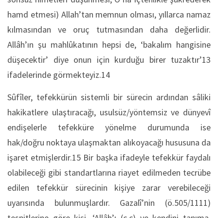
hamd etmesi) Allah’tan memnun olması, yıllarca namaz
kılmasından ve oruç tutmasından daha değerlidir.
Allâh’ın şu mahlûkatının hepsi de, ‘bakalım hangisine
düşecektir’ diye onun için kurduğu birer tuzaktır’13
ifadelerinde görmekteyiz.14
Sûfîler, tefekkürün sistemli bir sürecin ardından sâliki
hakikatlere ulaştıracağı, usulsüz/yöntemsiz ve dünyevî
endişelerle tefekküre yönelme durumunda ise
hak/doğru noktaya ulaşmaktan alıkoyacağı hususuna da
işaret etmişlerdir.15 Bir başka ifadeyle tefekkür faydalı
olabileceği gibi standartlarına riayet edilmeden tecrübe
edilen tefekkür sürecinin kişiye zarar verebileceği
uyarısında bulunmuşlardır. Gazalî’nin (ö.505/1111)
tespitlerine göre kişi, ‘Allâh’ı (c.c) ve kendini tanıma,