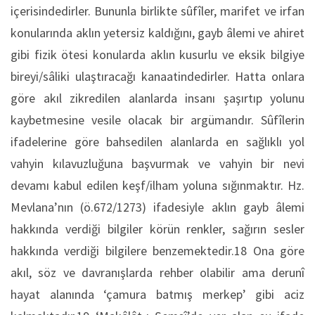
içerisindedirler. Bununla birlikte sûfîler, marifet ve irfan
konularında aklın yetersiz kaldığını, gayb âlemi ve ahiret
gibi fizik ötesi konularda aklın kusurlu ve eksik bilgiye
bireyi/sâliki ulaştıracağı kanaatindedirler. Hatta onlara
göre akıl zikredilen alanlarda insanı şaşırtıp yolunu
kaybetmesine vesile olacak bir argümandır. Sûfîlerin
ifadelerine göre bahsedilen alanlarda en sağlıklı yol
vahyin kılavuzluğuna başvurmak ve vahyin bir nevi
devamı kabul edilen keşf/ilham yoluna sığınmaktır. Hz.
Mevlana’nın (ö.672/1273) ifadesiyle aklın gayb âlemi
hakkında verdiği bilgiler körün renkler, sağırın sesler
hakkında verdiği bilgilere benzemektedir.18 Ona göre
akıl, söz ve davranışlarda rehber olabilir ama derunî
hayat alanında ‘çamura batmış merkep’ gibi aciz