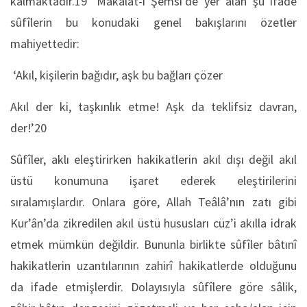
kalmaktadır.19 ‘Makâlât-ı Şemsî’de yer alan şu ifade
sûfîlerin bu konudaki genel bakışlarını özetler
mahiyettedir:
‘Akıl, kişilerin bağıdır, aşk bu bağları çözer
Akıl der ki, taşkınlık etme! Aşk da teklifsiz davran,
der!’20
Sûfîler, aklı eleştirirken hakikatlerin akıl dışı değil akıl
üstü konumuna işaret ederek eleştirilerini
sıralamışlardır. Onlara göre, Allah Teâlâ’nın zatı gibi
Kur’ân’da zikredilen akıl üstü hususları cüz’i akılla idrak
etmek mümkün değildir. Bununla birlikte sûfîler bâtınî
hakikatlerin uzantılarının zahirî hakikatlerde olduğunu
da ifade etmişlerdir. Dolayısıyla sûfîlere göre sâlik,