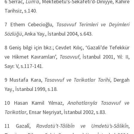
6 Serrac,
Lüm’a
, Mektebetü’s-Sekâfeti’d-Diniyye, Kahire
Tarihsiz, s.140.
7 Ethem Cebecioğlu,
Tasavvuf Terimleri ve Deyimleri
Sözlüğü
, Anka Yay., İstanbul 2004, s.643.
8 Geniş bilgi için bkz.; Cevdet Kılıç, ‘Gazali’de Tefekkür
ve Hikmet Kavramları’,
Tasavvuf
, İstanbul 2001, Yıl: II,
Sayı: V, s.117-141.
9 Mustafa Kara,
Tasavvuf ve Tarikatlar Tarihi
, Dergah
Yay., İstanbul 1999, s.18.
10 Hasan Kamil Yılmaz,
Anahatlarıyla Tasavvuf ve
Tarikatlar
, Ensar Neşriyat, İstanbul 2002, s.83.
11 Gazalî,
Ravdatü’t-Tâlibîn ve Umdetü’s-Sâlikîn
,