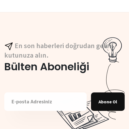
En son haberleri doğrudan gelen
kutunuza alın.
Bülten Aboneliği
Abone Ol