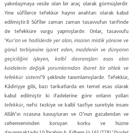
yakınlaşmaya vesile olan bir araç olarak görmüşlerdir.
Yine sûfîlerce tefekkür hayrın anahtarı olarak kabul
edilmiştir.8 Sûfîler zaman zaman tasavvufun tarifinde
de tefekküre vurgu yapmışlardır. Onlar, tasavvufu
‘
Kur’an ve hadislerde yer alan, insanın mistik yönüne ve
gönül terbiyesine işaret eden, maddenin ve dünyanın
geçiciliğini işleyen, kalbî davranışları esas alan
kaidelerin değişik yorumlarından ibaret bir ahlak ve
tefekkür sistemi
’9 şeklinde tanımlamışlardır. Tefekkür,
Kâdiriyye gibi, bazı tarikatlarda en temel esas olarak
kabul edilmiştir ki ifadelerine göre onların yolları
tefekkür
, nefsi tezkiye ve kalbî tasfiye suretiyle insanı
Allâh’ın rızasına kavuşturan ve O’nun gazabından ve
cehenneminden koruyan korku ve hüzne
dayanmaktadır.10 İbrahim b. Edhem (ö.161/778) ‘
İbadet