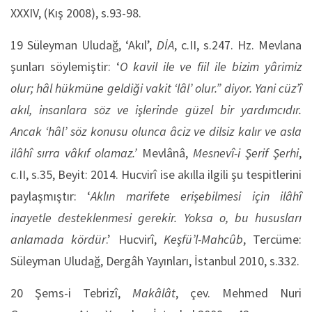
XXXIV, (Kış 2008), s.93-98.
19 Süleyman Uludağ, ‘Akıl’,
DİA
, c.II, s.247. Hz. Mevlana
şunları söylemiştir: ‘
O kavil ile ve fiil ile bizim yârimiz
olur; hâl hükmüne geldiği vakit ‘lâl’ olur.” diyor. Yani cüz’î
akıl, insanlara söz ve işlerinde güzel bir yardımcıdır.
Ancak ‘hâl’ söz konusu olunca âciz ve dilsiz kalır ve asla
ilâhî sırra vâkıf olamaz.’
Mevlânâ,
Mesnevî-i Şerif Şerhi
,
c.II, s.35, Beyit: 2014. Hucvirî ise akılla ilgili şu tespitlerini
paylaşmıştır: ‘
Aklın marifete erişebilmesi için ilâhî
inayetle desteklenmesi gerekir. Yoksa o, bu hususları
anlamada kördür
.’ Hucvirî,
Keşfü’l-Mahcûb
, Tercüme:
Süleyman Uludağ, Dergâh Yayınları, İstanbul 2010, s.332.
20 Şems-i Tebrizî,
Makâlât
, çev. Mehmed Nuri