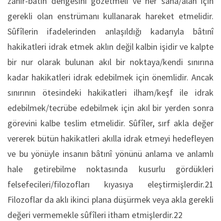
zâhir-bâtın dengesini gözetmeli ve her saha/alan için
gerekli olan enstrümanı kullanarak hareket etmelidir.
Sûfîlerin ifadelerinden anlaşıldığı kadarıyla bâtınî
hakikatleri idrak etmek aklın değil kalbin işidir ve kalpte
bir nur olarak bulunan akıl bir noktaya/kendi sınırına
kadar hakikatleri idrak edebilmek için önemlidir. Ancak
sınırının ötesindeki hakikatleri ilham/keşf ile idrak
edebilmek/tecrübe edebilmek için akıl bir yerden sonra
görevini kalbe teslim etmelidir. Sûfîler, sırf akla değer
vererek bütün hakikatleri akılla idrak etmeyi hedefleyen
ve bu yönüyle insanın bâtınî yönünü anlama ve anlamlı
hale getirebilme noktasında kusurlu gördükleri
felsefecileri/filozofları kıyasıya eleştirmişlerdir.21
Filozoflar da aklı ikinci plana düşürmek veya akla gerekli
değeri vermemekle sûfîleri itham etmişlerdir.22