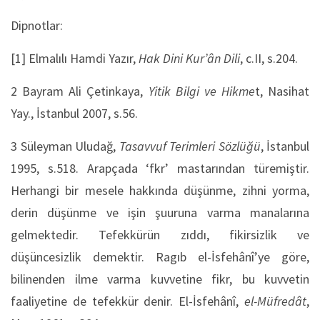
Dipnotlar:
[1] Elmalılı Hamdi Yazır,
Hak Dini Kur’ân Dili
, c.II, s.204.
2 Bayram Ali Çetinkaya,
Yitik Bilgi ve Hikme
t, Nasihat
Yay., İstanbul 2007, s.56.
3 Süleyman Uludağ,
Tasavvuf Terimleri Sözlüğü
, İstanbul
1995, s.518. Arapçada ‘fkr’ mastarından türemiştir.
Herhangi bir mesele hakkında düşünme, zihni yorma,
derin düşünme ve işin şuuruna varma manalarına
gelmektedir. Tefekkürün zıddı, fikirsizlik ve
düşüncesizlik demektir. Ragıb el-İsfehânî’ye göre,
bilinenden ilme varma kuvvetine fikr, bu kuvvetin
faaliyetine de tefekkür denir. El-İsfehânî,
el-Müfredât
,