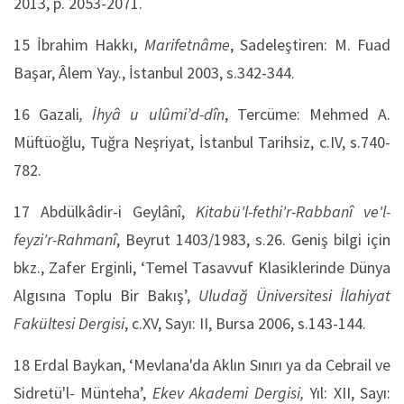
2013, p. 2053-2071.
15 İbrahim Hakkı,
Marifetnâme
, Sadeleştiren: M. Fuad
Başar, Âlem Yay., İstanbul 2003, s.342-344.
16 Gazali
, İhyâ u ulûmi’d-dîn
, Tercüme: Mehmed A.
Müftüoğlu, Tuğra Neşriyat, İstanbul Tarihsiz, c.IV, s.740-
782.
17 Abdülkâdir-i Geylânî,
Kitabü'l-fethi'r-Rabbanî ve'l-
feyzi'r-Rahmanî
, Beyrut 1403/1983, s.26. Geniş bilgi için
bkz., Zafer Erginli, ‘Temel Tasavvuf Klasiklerinde Dünya
Algısına Toplu Bir Bakış’,
Uludağ Üniversitesi İlahiyat
Fakültesi Dergisi
, c.XV, Sayı: II, Bursa 2006, s.143-144.
18 Erdal Baykan, ‘Mevlana'da Aklın Sınırı ya da Cebrail ve
Sidretü'l- Münteha’,
Ekev Akademi Dergisi,
Yıl: XII, Sayı: