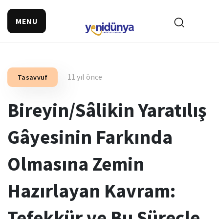
MENU
11 yıl önce
Tasavvuf
Bireyin/Sâlikin Yaratılış
Gâyesinin Farkında
Olmasına Zemin
Hazırlayan Kavram:
Tefekkür ve Bu Süreçle