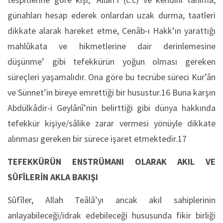
günahları hesap ederek onlardan uzak durma, taatleri
dikkate alarak hareket etme, Cenâb-ı Hakk’ın yarattığı
mahlûkata ve hikmetlerine dair derinlemesine
düşünme’ gibi tefekkürün yoğun olması gereken
süreçleri yaşamalıdır. Ona göre bu tecrübe süreci Kur’ân
ve Sünnet’in bireye emrettiği bir husustur.16 Buna karşın
Abdülkâdir-i Geylânî’nin belirttiği gibi dünya hakkında
tefekkür kişiye/sâlike zarar vermesi yönüyle dikkate
alınması gereken bir sürece işaret etmektedir.17
TEFEKKÜRÜN ENSTRÜMANI OLARAK AKIL VE
SÛFÎLERİN AKLA BAKIŞI
Sûfîler, Allah Teâlâ’yı ancak akıl sahiplerinin
anlayabileceği/idrak edebileceği hususunda fikir birliği