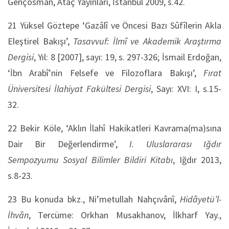
Gençosman, Ataç Yayınları, İstanbul 2009, s.42.
21 Yüksel Göztepe ‘Gazâlî ve Öncesi Bazı Sûfîlerin Akla
Eleştirel Bakışı’,
Tasavvuf: İlmî ve Akademik Araştırma
Dergisi
, Yıl: 8 [2007], sayı: 19, s. 297-326; İsmail Erdoğan,
‘İbn Arabî’nin Felsefe ve Filozoflara Bakışı’,
Fırat
Üniversitesi İlahiyat Fakültesi Dergisi
, Sayı: XVI: I, s.15-
32.
22 Bekir Köle, ‘Aklın İlahî Hakikatleri Kavrama(ma)sına
Dair Bir Değerlendirme’,
I. Uluslararası Iğdır
Sempozyumu Sosyal Bilimler Bildiri Kitabı
, Iğdır 2013,
s.8-23.
23 Bu konuda bkz., Ni’metullah Nahçıvânî,
Hidâyetü’l-
İhvân
, Tercüme: Orkhan Musakhanov, İlkharf Yay.,