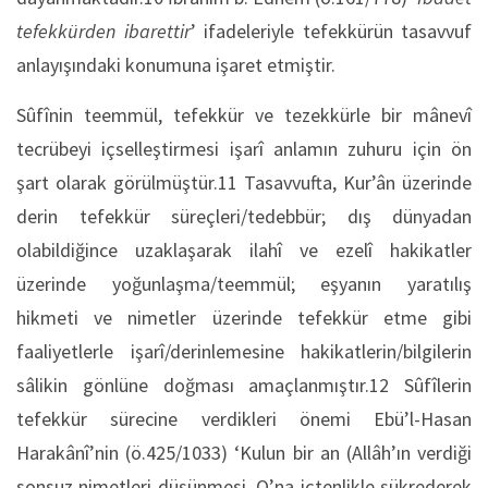
tefekkürden ibarettir
’ ifadeleriyle tefekkürün tasavvuf
anlayışındaki konumuna işaret etmiştir.
Sûfînin teemmül, tefekkür ve tezekkürle bir mânevî
tecrübeyi içselleştirmesi işarî anlamın zuhuru için ön
şart olarak görülmüştür.11 Tasavvufta, Kur’ân üzerinde
derin tefekkür süreçleri/tedebbür; dış dünyadan
olabildiğince uzaklaşarak ilahî ve ezelî hakikatler
üzerinde yoğunlaşma/teemmül; eşyanın yaratılış
hikmeti ve nimetler üzerinde tefekkür etme gibi
faaliyetlerle işarî/derinlemesine hakikatlerin/bilgilerin
sâlikin gönlüne doğması amaçlanmıştır.12 Sûfîlerin
tefekkür sürecine verdikleri önemi Ebü’l-Hasan
Harakânî’nin (ö.425/1033) ‘Kulun bir an (Allâh’ın verdiği
sonsuz nimetleri düşünmesi, O’na içtenlikle şükrederek