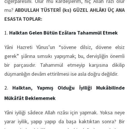
ciğerpâresini. Olur mu kardeşlerim, hiç Allah râzı olur
mu?
ABDULLAH TÜSTERÎ (ks) GÜZEL AHLÂKI ÜÇ ANA
ESASTA TOPLAR:
Halktan Gelen Bütün Ezâlara Tahammül Etmek
Yâni Hazreti Yûnus’un “sövene dilsiz, dövene elsiz
gerek” şiârına sımsıkı yapışmak; bu, dervişliğin önemli
bir parçasıdır. Tahammül etmeyip karşısına dikilip
düşmanlığın devâm ettirilmesi ise asla doğru değildir.
Halktan, Yapmış Olduğu İyiliği Mukâbilinde
Mükâfât Beklememek
Yâni iyiliği sâdece Allah rızâsı için yapmak. Yoksa neye
yarar iyilik, yapıp yapıp da başa kaktıktan sonra? Bir