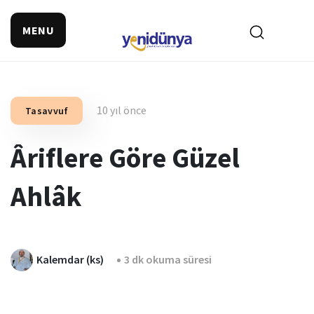
MENU
10 yıl önce
Tasavvuf
Âriflere Göre Güzel
Ahlâk
Kalemdar (ks)
3 dk okuma süresi