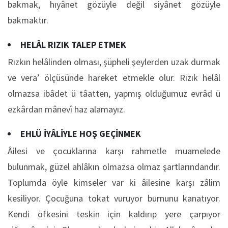
bakmak, hıyânet gözüyle değil siyânet gözüyle
bakmaktır.
HELÂL RIZIK TALEP ETMEK
Rızkın helâlinden olması, şüpheli şeylerden uzak durmak
ve vera’ ölçüsünde hareket etmekle olur. Rızık helâl
olmazsa ibâdet ü tâatten, yapmış olduğumuz evrâd ü
ezkârdan mânevî haz alamayız.
EHLÜ İYÂLİYLE HOŞ GEÇİNMEK
Âilesi ve çocuklarına karşı rahmetle muamelede
bulunmak, güzel ahlâkın olmazsa olmaz şartlarındandır.
Toplumda öyle kimseler var ki âilesine karşı zâlim
kesiliyor. Çocuğuna tokat vuruyor burnunu kanatıyor.
Kendi öfkesini teskin için kaldırıp yere çarpıyor