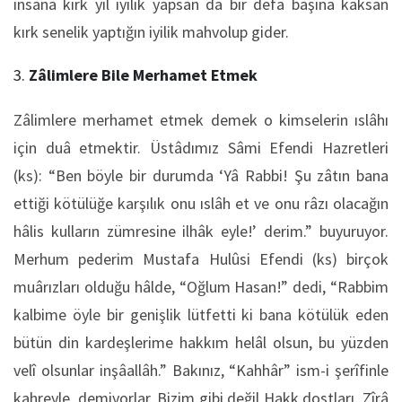
insana kırk yıl iyilik yapsan da bir defa başına kaksan
kırk senelik yaptığın iyilik mahvolup gider.
Zâlimlere Bile Merhamet Etmek
Zâlimlere merhamet etmek demek o kimselerin ıslâhı
için duâ etmektir. Üstâdımız Sâmi Efendi Hazretleri
(ks): “Ben böyle bir durumda ‘Yâ Rabbi! Şu zâtın bana
ettiği kötülüğe karşılık onu ıslâh et ve onu râzı olacağın
hâlis kulların zümresine ilhâk eyle!’ derim.” buyuruyor.
Merhum pederim Mustafa Hulûsi Efendi (ks) birçok
muârızları olduğu hâlde, “Oğlum Hasan!” dedi, “Rabbim
kalbime öyle bir genişlik lütfetti ki bana kötülük eden
bütün din kardeşlerime hakkım helâl olsun, bu yüzden
velî olsunlar inşâallâh.” Bakınız, “Kahhâr” ism-i şerîfinle
kahreyle, demiyorlar. Bizim gibi değil Hakk dostları. Zîrâ