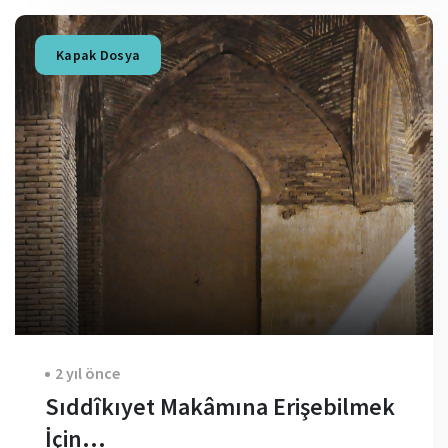
Kapak Dosya
2 yıl önce
Sıddîkıyet Makâmına Erişebilmek
İçin…