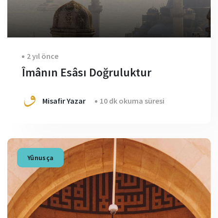
2 yıl önce
Îmânın Esâsı Doğruluktur
Misafir Yazar
10 dk okuma süresi
Yûnusça