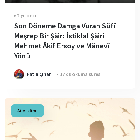
2 yıl önce
Son Döneme Damga Vuran Sûfî
Meşrep Bir Şâir: İstiklal Şâiri
Mehmet Âkif Ersoy ve Mânevî
Yönü
Fatih Çınar
17 dk okuma süresi
Aile İklimi