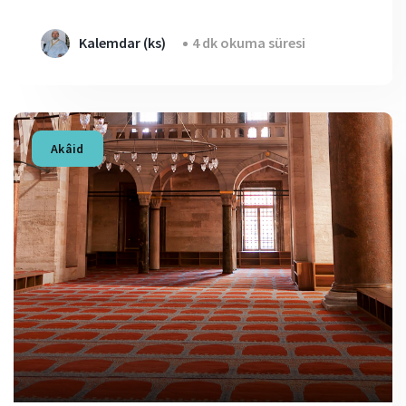
Kalemdar (ks)
4 dk okuma süresi
Akâid