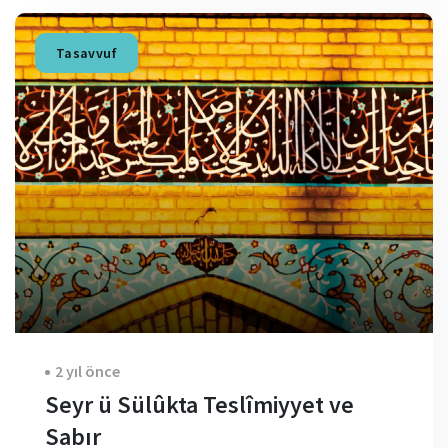
Tasavvuf
2 yıl önce
Seyr ü Sülûkta Teslîmiyyet ve
Sabır