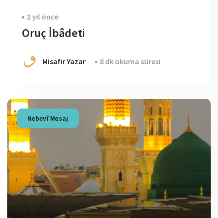
2 yıl önce
Oruç İbâdeti
Misafir Yazar
8 dk okuma süresi
Nebevî Mesaj