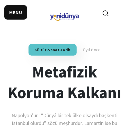
MENU
7 yıl önce
Kültür-Sanat-Tarih
Metafizik
Koruma Kalkanı
Napolyon’un: “Dünyâ bir tek ülke olsaydı başkenti
İstanbul olurdu” sözü meşhurdur. Lamartin ise bu