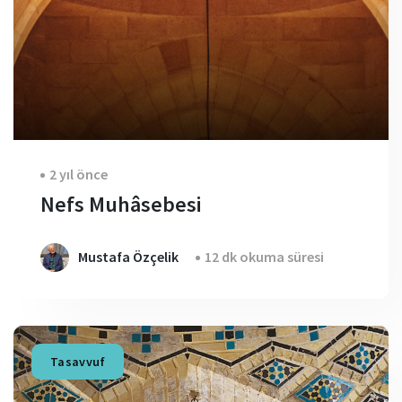
2 yıl önce
Nefs Muhâsebesi
Mustafa Özçelik
12 dk okuma süresi
Tasavvuf