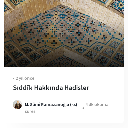
2 yıl önce
Sıddîk Hakkında Hadisler
M. Sâmî Ramazanoğlu (ks)
4 dk okuma
süresi