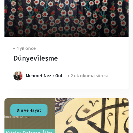
4 yıl önce
Dünyevîleşme
Mehmet Nezir Gül
2 dk okuma süresi
Din ve Hayat