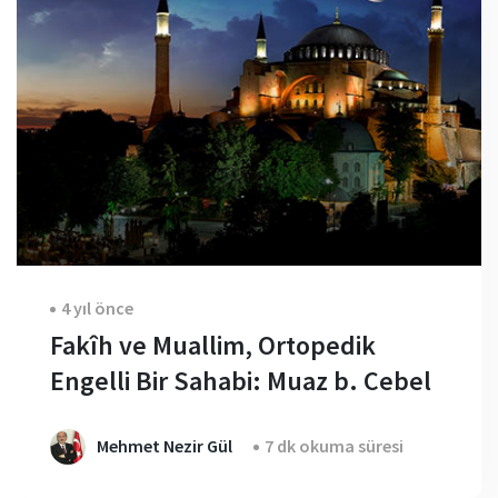
4 yıl önce
Fakîh ve Muallim, Ortopedik
Engelli Bir Sahabi: Muaz b. Cebel
Mehmet Nezir Gül
7 dk okuma süresi