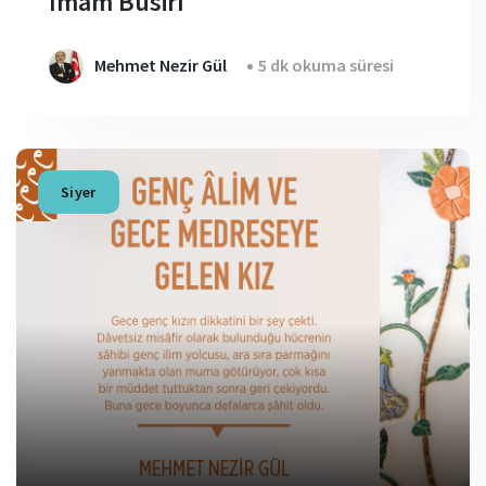
İmam Bûsirî
Mehmet Nezir Gül
5 dk okuma süresi
Siyer