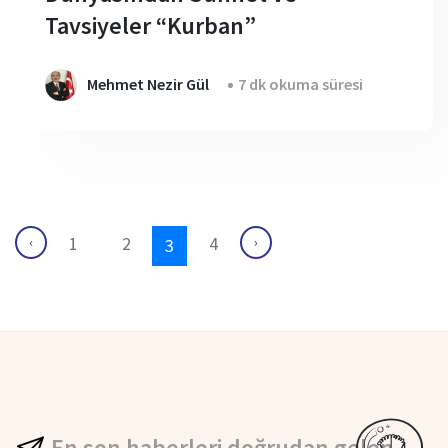
Tavsiyeler “Kurban”
Mehmet Nezir Gül
7 dk okuma süresi
1
2
4
‹
›
3
En son haberleri doğrudan gelen