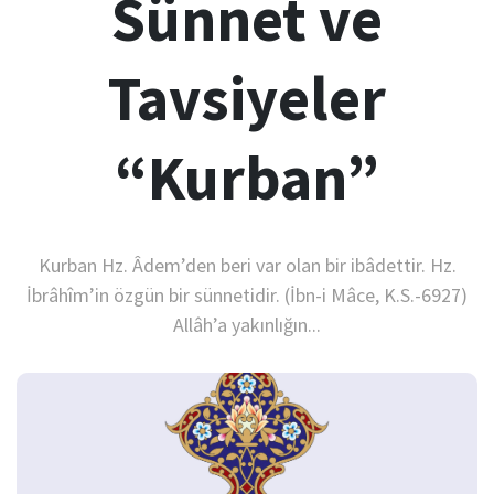
Sünnet ve
Tavsiyeler
“Kurban”
Kurban Hz. Âdem’den beri var olan bir ibâdettir. Hz.
İbrâhîm’in özgün bir sünnetidir. (İbn-i Mâce, K.S.-6927)
Allâh’a yakınlığın...