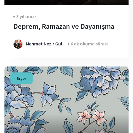
3 yıl önce
Deprem, Ramazan ve Dayanışma
Mehmet Nezir Gül
6 dk okuma süresi
Siyer