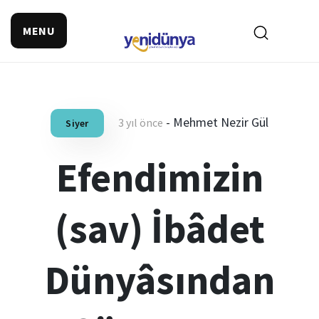
MENU
-
Mehmet Nezir Gül
3 yıl önce
Siyer
Efendimizin
(sav) İbâdet
Dünyâsından