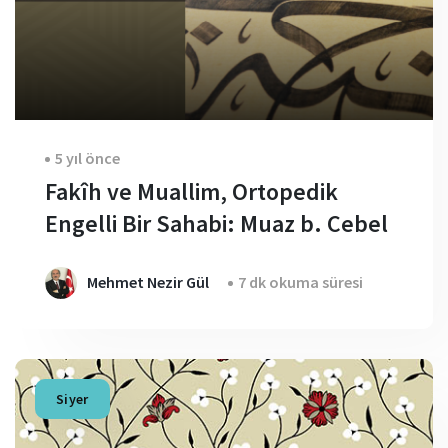
5 yıl önce
Fakîh ve Muallim, Ortopedik
Engelli Bir Sahabi: Muaz b. Cebel
Mehmet Nezir Gül
7 dk okuma süresi
Siyer