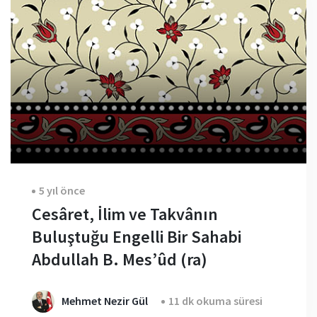
5 yıl önce
Cesâret, İlim ve Takvânın
Buluştuğu Engelli Bir Sahabi
Abdullah B. Mes’ûd (ra)
Mehmet Nezir Gül
11 dk okuma süresi