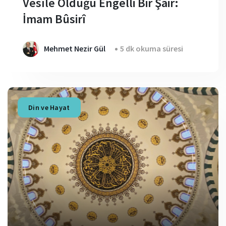
Vesîle Olduğu Engelli Bir Şâir:
İmam Bûsirî
Mehmet Nezir Gül
5 dk okuma süresi
Din ve Hayat