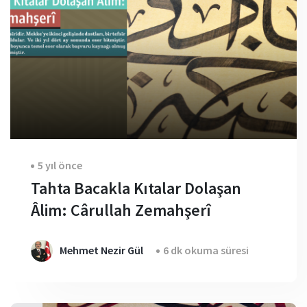
5 yıl önce
Tahta Bacakla Kıtalar Dolaşan
Âlim: Cârullah Zemahşerî
Mehmet Nezir Gül
6 dk okuma süresi