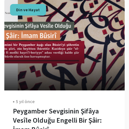
Din ve Hayat
5 yıl önce
Peygamber Sevgisinin Şifâya
Vesîle Olduğu Engelli Bir Şâir: