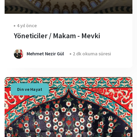
4 yıl önce
Yöneticiler / Makam - Mevki
Mehmet Nezir Gül
2 dk okuma süresi
Din ve Hayat