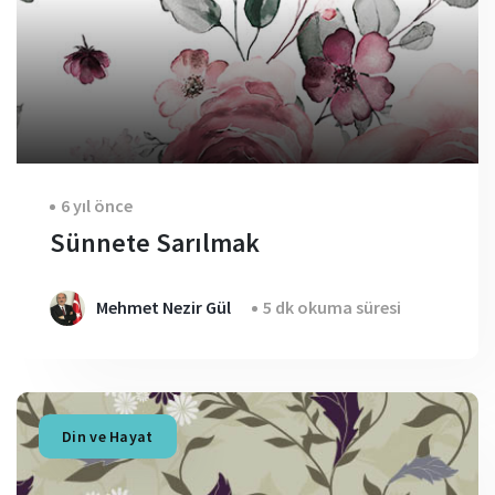
6 yıl önce
Sünnete Sarılmak
Mehmet Nezir Gül
5 dk okuma süresi
Din ve Hayat