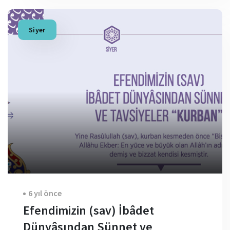
Siyer
6 yıl önce
Efendimizin (sav) İbâdet
Dünyâsından Sünnet ve