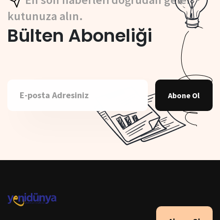
kutunuza alın.
Bülten Aboneliği
Abone Ol