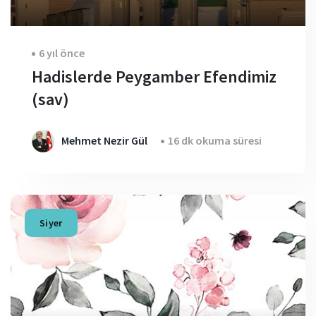
6 yıl önce
Hadislerde Peygamber Efendimiz
(sav)
Mehmet Nezir Gül
16 dk okuma süresi
Siyer