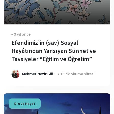
3 yıl önce
Efendimiz’in (sav) Sosyal
Hayâtından Yansıyan Sünnet ve
Tavsiyeler “Eğitim ve Öğretim”
Mehmet Nezir Gül
15 dk okuma süresi
Din ve Hayat