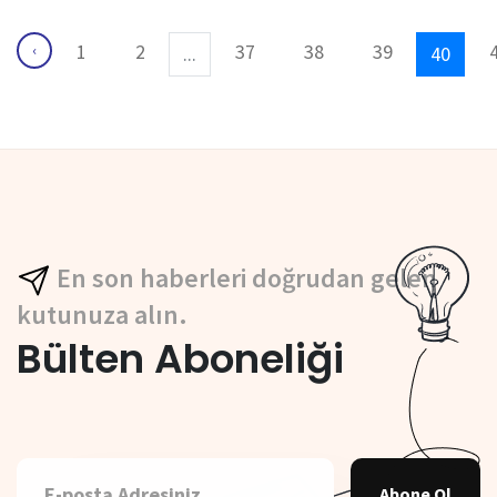
1
2
37
38
39
‹
...
40
En son haberleri doğrudan gelen
kutunuza alın.
Bülten Aboneliği
Abone Ol