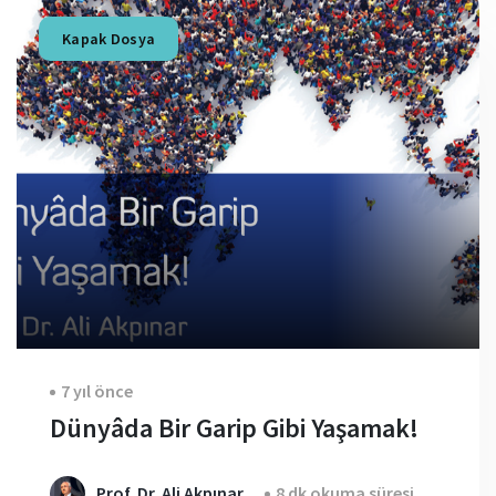
Kapak Dosya
7 yıl önce
Dünyâda Bir Garip Gibi Yaşamak!
Prof. Dr. Ali Akpınar
8 dk okuma süresi