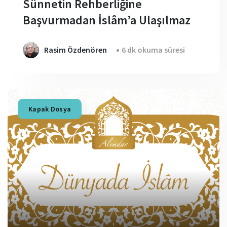
Sünnetin Rehberliğine
Başvurmadan İslâm’a Ulaşılmaz
Rasim Özdenören
6 dk okuma süresi
Kapak Dosya