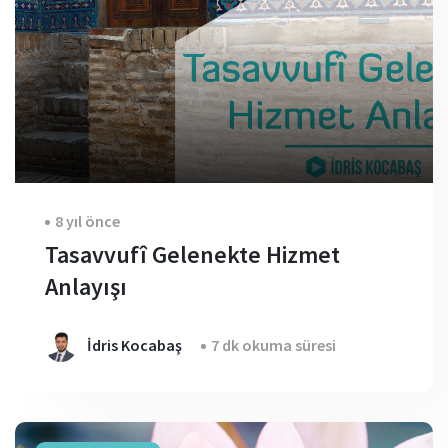
8 yıl önce
Tasavvufî Gelenekte Hizmet
Anlayışı
İdris Kocabaş
7 dk okuma süresi