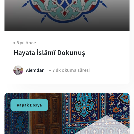
8 yıl önce
Hayata İslâmî Dokunuş
Alemdar
7 dk okuma süresi
Kapak Dosya