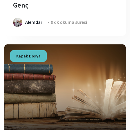
Genç
Alemdar
9 dk okuma süresi
Kapak Dosya