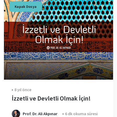
Kapak Dosya
8 yıl önce
İzzetli ve Devletli Olmak İçin!
Prof. Dr. Ali Akpınar
6 dk okuma süresi