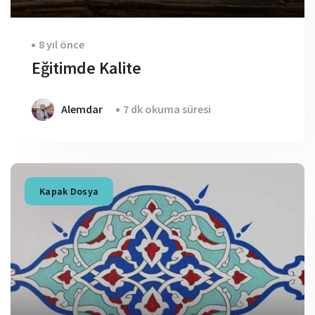
8 yıl önce
Eğitimde Kalite
Alemdar
7 dk okuma süresi
Kapak Dosya