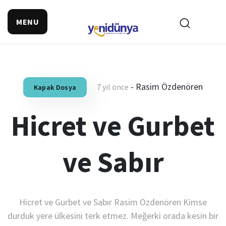
MENU
-
Rasim Özdenören
7 yıl önce
Kapak Dosya
Hicret ve Gurbet
ve Sabır
Hicret ve Gurbet ve Sabır Rasim Özdenören Kimse
durduk yere ülkesini terk etmez. Meğerki orada kesin bir