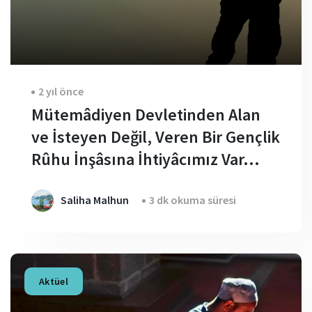
2 yıl önce
Mütemâdiyen Devletinden Alan
ve İsteyen Değil, Veren Bir Gençlik
Rûhu İnşâsına İhtiyâcımız Var...
Saliha Malhun
3 dk okuma süresi
Aktüel