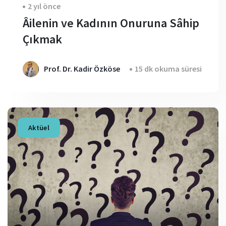
2 yıl önce
Âilenin ve Kadının Onuruna Sâhip
Çıkmak
Prof. Dr. Kadir Özköse
15 dk okuma süresi
Aktüel