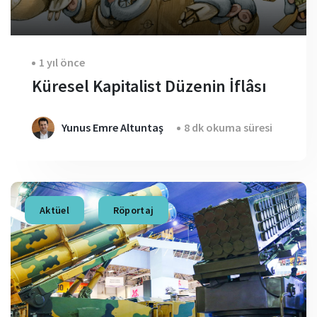
1 yıl önce
Küresel Kapitalist Düzenin İflâsı
Yunus Emre Altuntaş
8 dk okuma süresi
Aktüel
Röportaj