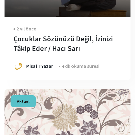
2 yıl önce
Çocuklar Sözünüzü Değil, İzinizi
Tâkip Eder / Hacı Sarı
Misafir Yazar
4 dk okuma süresi
Aktüel