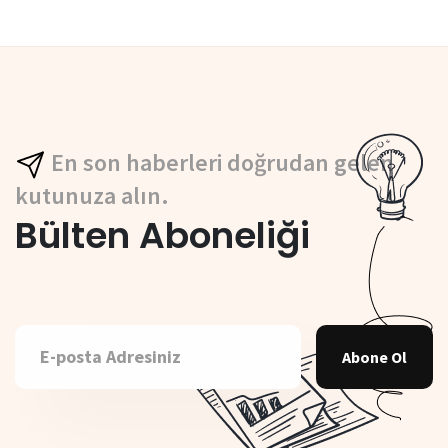
En son haberleri doğrudan gelen
kutunuza alın.
Bülten Aboneliği
Abone Ol