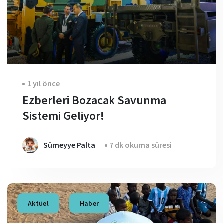
1 yıl önce
Ezberleri Bozacak Savunma
Sistemi Geliyor!
Sümeyye Palta
7 dk okuma süresi
Aktüel
Haber