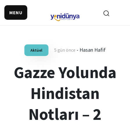
MENU
-
Hasan Hafif
5 gün önce
Aktüel
Gazze Yolunda
Hindistan
Notları – 2