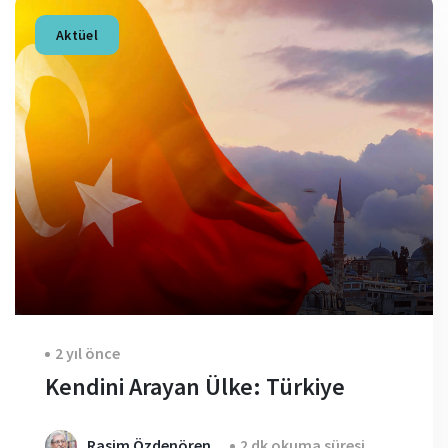
Aktüel
2 yıl önce
Kendini Arayan Ülke: Türkiye
Rasim Özdenören
2 dk okuma süresi