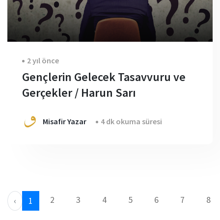
2 yıl önce
Gençlerin Gelecek Tasavvuru ve
Gerçekler / Harun Sarı
Misafir Yazar
4 dk okuma süresi
2
3
4
5
6
7
8
‹
1