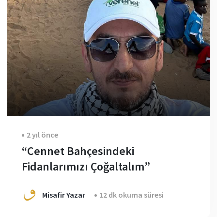
2 yıl önce
“Cennet Bahçesindeki
Fidanlarımızı Çoğaltalım”
Misafir Yazar
12 dk okuma süresi