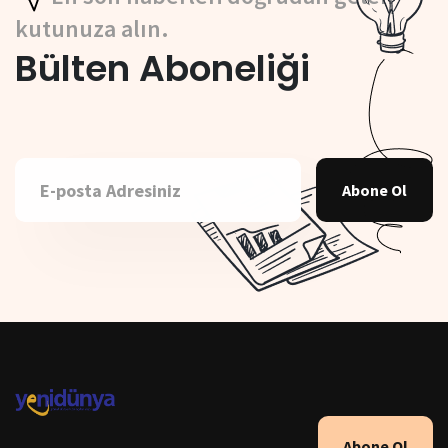
kutunuza alın.
Bülten Aboneliği
Abone Ol
Abone Ol