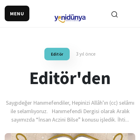
MENU
3 yıl önce
Editör
Editör'den
Saygıdeğer Hanımefendiler, Hepinizi Allâh’ın (cc) selâmı
ile selamlıyoruz. Hanımefendi Dergisi olarak Aralık
sayımızda “İnsan Aczini Bilse” konusu işledik. İhti...