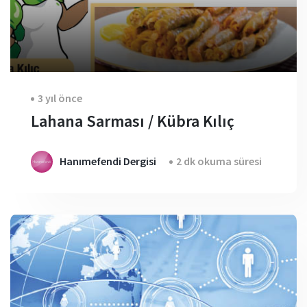
3 yıl önce
Lahana Sarması / Kübra Kılıç
Hanımefendi Dergisi
2 dk okuma süresi